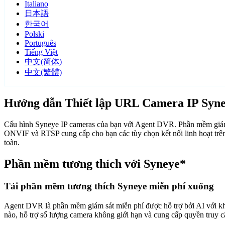
Italiano
日本語
한국어
Polski
Português
Tiếng Việt
中文(简体)
中文(繁體)
Hướng dẫn Thiết lập URL Camera IP Syn
Cấu hình Syneye IP cameras của bạn với Agent DVR. Phần mềm giám s
ONVIF và RTSP cung cấp cho bạn các tùy chọn kết nối linh hoạt trê
toàn.
Phần mềm tương thích với Syneye*
Tải phần mềm tương thích Syneye miễn phí xuống
Agent DVR là phần mềm giám sát miễn phí được hỗ trợ bởi AI với khả n
nào, hỗ trợ số lượng camera không giới hạn và cung cấp quyền truy 