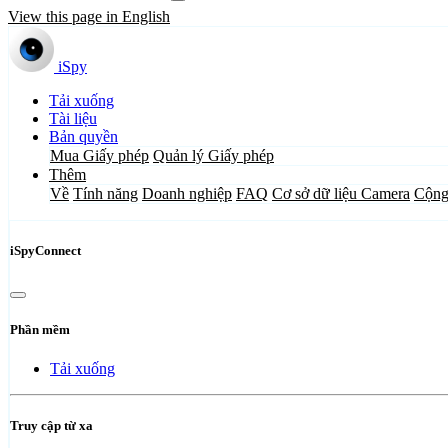
View this page in English
iSpy
Tải xuống
Tài liệu
Bản quyền
Mua Giấy phép
Quản lý Giấy phép
Thêm
Về
Tính năng
Doanh nghiệp
FAQ
Cơ sở dữ liệu Camera
Cộng
iSpyConnect
Phần mềm
Tải xuống
Truy cập từ xa