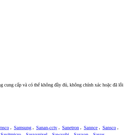
ồng cung cấp và có thể không đầy đủ, không chính xác hoặc đã lỗi
msco
,
Samsung
,
Sanan-cctv
,
Sanetron
,
Sannce
,
Sansco
,
Savitmicro
,
Savvypixel
,
Sawyobi
,
Saxxon
,
Sayus
,