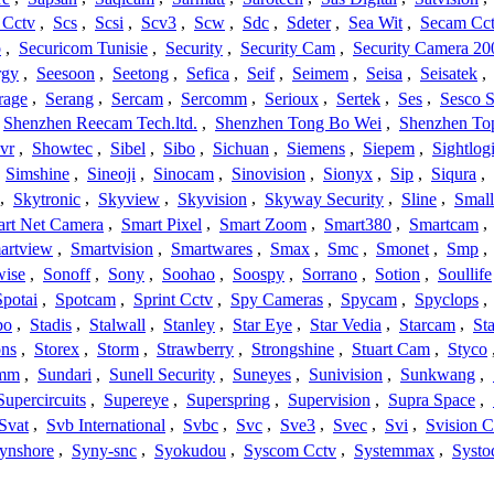
 Cctv
,
Scs
,
Scsi
,
Scv3
,
Scw
,
Sdc
,
Sdeter
,
Sea Wit
,
Secam Cc
o
,
Securicom Tunisie
,
Security
,
Security Cam
,
Security Camera 20
rgy
,
Seesoon
,
Seetong
,
Sefica
,
Seif
,
Seimem
,
Seisa
,
Seisatek
,
rage
,
Serang
,
Sercam
,
Sercomm
,
Serioux
,
Sertek
,
Ses
,
Sesco S
Shenzhen Reecam Tech.ltd.
,
Shenzhen Tong Bo Wei
,
Shenzhen To
vr
,
Showtec
,
Sibel
,
Sibo
,
Sichuan
,
Siemens
,
Siepem
,
Sightlog
,
Simshine
,
Sineoji
,
Sinocam
,
Sinovision
,
Sionyx
,
Sip
,
Siqura
,
,
Skytronic
,
Skyview
,
Skyvision
,
Skyway Security
,
Sline
,
Small
rt Net Camera
,
Smart Pixel
,
Smart Zoom
,
Smart380
,
Smartcam
,
artview
,
Smartvision
,
Smartwares
,
Smax
,
Smc
,
Smonet
,
Smp
,
wise
,
Sonoff
,
Sony
,
Soohao
,
Soospy
,
Sorrano
,
Sotion
,
Soullife
Spotai
,
Spotcam
,
Sprint Cctv
,
Spy Cameras
,
Spycam
,
Spyclops
,
bo
,
Stadis
,
Stalwall
,
Stanley
,
Star Eye
,
Star Vedia
,
Starcam
,
St
ons
,
Storex
,
Storm
,
Strawberry
,
Strongshine
,
Stuart Cam
,
Styco
mm
,
Sundari
,
Sunell Security
,
Suneyes
,
Sunivision
,
Sunkwang
,
Supercircuits
,
Supereye
,
Superspring
,
Supervision
,
Supra Space
,
Svat
,
Svb International
,
Svbc
,
Svc
,
Sve3
,
Svec
,
Svi
,
Svision 
ynshore
,
Syny-snc
,
Syokudou
,
Syscom Cctv
,
Systemmax
,
Systo