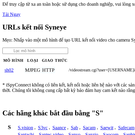
Để truy cập từ xa an toàn hoặc sử dụng cho doanh nghiệp, vui lòng
Tải Ngay
URLs kết nối Syneye
Mẹo: Nhấp vào một mô hình để tạo URL kết nối video cho camera S
MÔ HÌNH
LOẠI
GIAO THỨC
MJPEG
HTTP
sh02
/videostream.cgi?user=[USERNAME
* iSpyConnect không có liên kết, kết nối hoặc liên hệ nào với các s
thời. Chúng tôi không cung cấp bất kỳ bảo đảm hay cam kết nào rằng
Các hãng khác bắt đầu bằng "S"
S
S.vision
,
S3vc
,
Saance
,
Sab
,
Sacam
,
Saewit
,
Safecam
Santachi
,
Santec-video
,
Sanyo
,
Sanzio
,
Saocom
,
Saphi