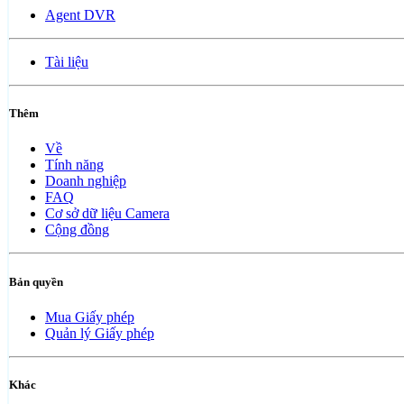
Agent DVR
Tài liệu
Thêm
Về
Tính năng
Doanh nghiệp
FAQ
Cơ sở dữ liệu Camera
Cộng đồng
Bản quyền
Mua Giấy phép
Quản lý Giấy phép
Khác