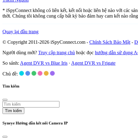
* iSpyConnect không có liên kết, kết nối hoặc liên hệ nào với các s
thời. Chúng tôi không cung cấp bất kỳ bảo đảm hay cam kết nào rằng
Quay lại đầu trang
© Copyright 2011-2026 iSpyConnect.com -
Chính Sách Bảo Mật
-
Đ
Người dùng mới?
Truy cập trang chủ
hoặc đọc
hướng dẫn sử dụng 
So sánh:
Agent DVR vs Blue Iris
·
Agent DVR vs Frigate
Chủ đề:
Tìm kiếm
Tìm kiếm
Syneye Hướng dẫn kết nối Camera IP