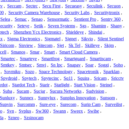
tv
,
Seccam
,
Sectec
,
Secu First
,
Secueasy
,
Seculink
,
Secuon
,
00
,
Security Camera Warehouse
,
Security Labs
,
Securitytronix
,
Selea
,
Semac
,
Senao
,
Sensormatic
,
Sentient Pro
,
Sentry 360
,
ecurity
,
Seteye
,
Setik
,
Seven Systems
,
Sgs
,
Shamim
,
Shany
,
ptech
,
Shenzhen Ycx Electronics
,
Shieldeye
,
Shindai
,
ix
,
Sigma Electronics
,
Sigmatel
,
Signet
,
Sikvio
,
Silent Sentinel
Siricom
,
Sisview
,
Sitecom
,
Sjet
,
Sk Tel
,
Skilleye
,
Skjm
,
cell
,
Smanos
,
Smar
,
Smart
,
Smart Cloud Camera
,
Smartec
,
Smarteye
,
Smartfrog
,
Smartguard
,
Smartiscam
,
Smtkey
,
Smtsec
,
Smvi
,
Sn Ipc
,
Snapav
,
Soar
,
Soggi
,
Soho
,
,
Sovmiku
,
Sozo
,
Space Technology
,
Spacetronik
,
Sparklan
,
Spydroid
,
Spytech
,
Spytecinc
,
Sq11
,
Squira
,
Sricam
,
Sricctv
ardot
,
Stardot Tech
,
Starir
,
Starlight
,
Start Vision
,
Steinel
,
,
Suba
,
Sucam
,
Sucjar
,
Sucura Networks
,
Sudvision
,
Sunluxy
,
Sunnex
,
Sunnylux
,
Sunplus Innovation
,
Sunsom
,
Supvin
,
Surcomm
,
Sure-eye
,
Surecom
,
Surip Cam
,
Surveilist
,
Co
,
Svn
,
Svplus
,
Sw360
,
Swann
,
Sweex
,
Swibe
,
da
,
Szneo
,
Szsinocam