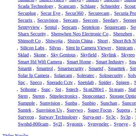
Scada Technology
,
Scancam
,
Schlage
,
Schneider
,
Scout
Secuplug
,
Secur Eye
,
Secur360
,
Securecam
,
Securia Pr
Securix
,
Secuvision
,
Seecam
,
Seecom
,
Seedary
,
Seene
Sentryview
,
Sentul
,
Sepcam
,
Septekon
,
Sequrecam
,
Se
Sharx Security
,
Shenwhen Neo Electronic Co
,
Shenzhen
,
Shinsoft Co
,
Shiwojia
,
Shixin China
,
Short
,
Short 8ch N
,
Silicon Labs
,
Silvus
,
Simi Ip Camera Viewer
,
Simicam
Sklad
,
Skone
,
Sky Genious
,
Skyfield
,
Skylink
,
Skyreo
Smart Hd Wifi Camera
,
Smart Home
,
Smart Industry
,
Sma
Smartit
,
Smartrol
,
Smartsecurity
,
Smartsf
,
Smarttek
,
Sm
Solar Ip Camera
,
Solarcam
,
Soleratec
,
Solosecurity
,
Sol
Spc
,
Speco
,
Sperado Cctv
,
Spetslab
,
Spider
,
Spigen
,
,
Srihome
,
Sspc
,
Sst
,
Sstech
,
St-nt280e1
,
St-team
,
Sta
Stem
,
Steren
,
Stipelectronics
,
Stopcontact
,
Storage Opti
Sumpple
,
Sumvision
,
Sunba
,
Sunbio
,
Sunchan
,
Sunco
Suntek
,
Sunvision Us
,
Sunywo
,
Super Focus
,
Supera
,
Surveon
,
Surway Technology
,
Surya-net
,
Sv3c
,
Sv3p
,
Swnhd-800cam
,
Sy2l
,
Sygonix
,
Symynelec
,
Syneye
,
S
Thêm Nguồn