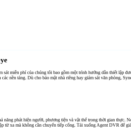
eye
át miễn phí của chúng tôi bao gồm một trình hướng dẫn thiết lập đượ
n các nền tảng. Dù cho bảo mật nhà riêng hay giám sát văn phòng, Sy
ăng phát hiện người, phương tiện và vật thể trong thời gian thực. Nó 
cập từ xa mà không cần chuyển tiếp cổng. Tải xuống Agent DVR để giám