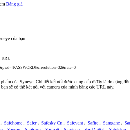
 xem
Bảng giá
yneye của bạn
URL
]&pwd=[PASSWORD]&resolution=32&rate=0
ản phẩm của Syneye. Chi tiết kết nối được cung cấp ở đây là do cộng đ
 bạn sẽ có thể kết nối với camera của mình bằng các URL này.
,
Safehome
,
Safer
,
Safesky Cn
,
Safevant
,
Safire
,
Samgane
,
Sa
re
,
Sapsan
,
Saqicam
,
Sarmatt
,
Sarotech
,
Sas Digital
,
Satvision
,