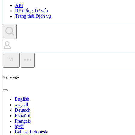
API
Hệ thống Tư vấn
Trạng thái Dịch vụ
VI
Ngôn ngữ
English
العربية
Deutsch
Español
Français
हिन्दी
Bahasa Indonesia