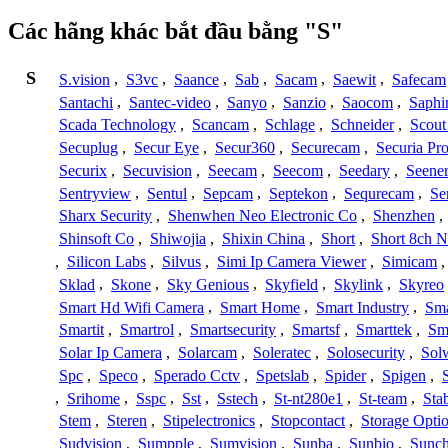
Các hãng khác bắt đầu bằng "S"
S
S.vision
,
S3vc
,
Saance
,
Sab
,
Sacam
,
Saewit
,
Safecam
Santachi
,
Santec-video
,
Sanyo
,
Sanzio
,
Saocom
,
Saphi
Scada Technology
,
Scancam
,
Schlage
,
Schneider
,
Scout
Secuplug
,
Secur Eye
,
Secur360
,
Securecam
,
Securia Pr
Securix
,
Secuvision
,
Seecam
,
Seecom
,
Seedary
,
Seene
Sentryview
,
Sentul
,
Sepcam
,
Septekon
,
Sequrecam
,
Se
Sharx Security
,
Shenwhen Neo Electronic Co
,
Shenzhen
,
Shinsoft Co
,
Shiwojia
,
Shixin China
,
Short
,
Short 8ch N
,
Silicon Labs
,
Silvus
,
Simi Ip Camera Viewer
,
Simicam
Sklad
,
Skone
,
Sky Genious
,
Skyfield
,
Skylink
,
Skyreo
Smart Hd Wifi Camera
,
Smart Home
,
Smart Industry
,
Sma
Smartit
,
Smartrol
,
Smartsecurity
,
Smartsf
,
Smarttek
,
Sm
Solar Ip Camera
,
Solarcam
,
Soleratec
,
Solosecurity
,
Sol
Spc
,
Speco
,
Sperado Cctv
,
Spetslab
,
Spider
,
Spigen
,
,
Srihome
,
Sspc
,
Sst
,
Sstech
,
St-nt280e1
,
St-team
,
Sta
Stem
,
Steren
,
Stipelectronics
,
Stopcontact
,
Storage Opti
Sudvision
,
Sumpple
,
Sumvision
,
Sunba
,
Sunbio
,
Sunc