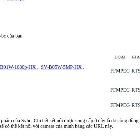
vbc của bạn
LOẠI
GI
-B01W-1080p-HX
,
SV-B05W-5MP-HX
,
FFMPEG
RT
FFMPEG
RT
FFMPEG
RT
n phẩm của Svbc. Chi tiết kết nối được cung cấp ở đây là do cộng đồng
sẽ có thể kết nối với camera của mình bằng các URL này.