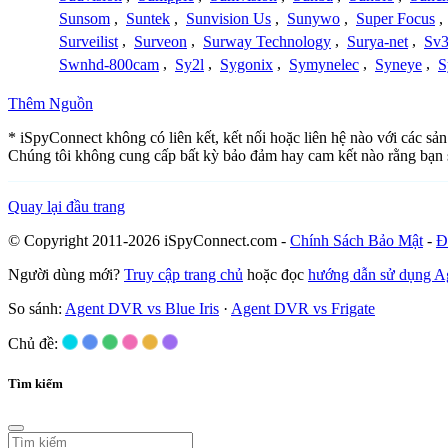
Sunsom
,
Suntek
,
Sunvision Us
,
Sunywo
,
Super Focus
,
Surveilist
,
Surveon
,
Surway Technology
,
Surya-net
,
Sv3
Swnhd-800cam
,
Sy2l
,
Sygonix
,
Symynelec
,
Syneye
,
S
Thêm Nguồn
* iSpyConnect không có liên kết, kết nối hoặc liên hệ nào với các sả
Chúng tôi không cung cấp bất kỳ bảo đảm hay cam kết nào rằng bạn 
Quay lại đầu trang
© Copyright 2011-2026 iSpyConnect.com -
Chính Sách Bảo Mật
-
Đ
Người dùng mới?
Truy cập trang chủ
hoặc đọc
hướng dẫn sử dụng 
So sánh:
Agent DVR vs Blue Iris
·
Agent DVR vs Frigate
Chủ đề:
Tìm kiếm