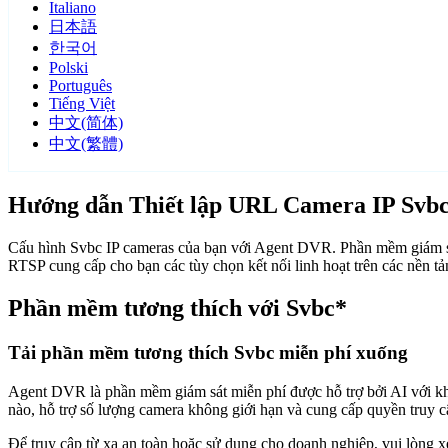
Italiano
日本語
한국어
Polski
Português
Tiếng Việt
中文(简体)
中文(繁體)
Hướng dẫn Thiết lập URL Camera IP Svb
Cấu hình Svbc IP cameras của bạn với Agent DVR. Phần mềm giám sát
RTSP cung cấp cho bạn các tùy chọn kết nối linh hoạt trên các nền 
Phần mềm tương thích với Svbc*
Tải phần mềm tương thích Svbc miễn phí xuống
Agent DVR là phần mềm giám sát miễn phí được hỗ trợ bởi AI với khả n
nào, hỗ trợ số lượng camera không giới hạn và cung cấp quyền truy 
Để truy cập từ xa an toàn hoặc sử dụng cho doanh nghiệp, vui lòng