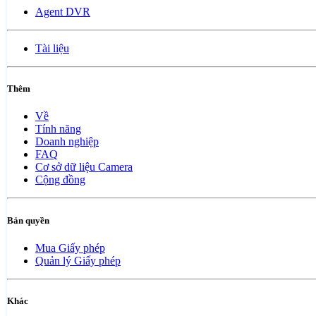
Agent DVR
Tài liệu
Thêm
Về
Tính năng
Doanh nghiệp
FAQ
Cơ sở dữ liệu Camera
Cộng đồng
Bản quyền
Mua Giấy phép
Quản lý Giấy phép
Khác