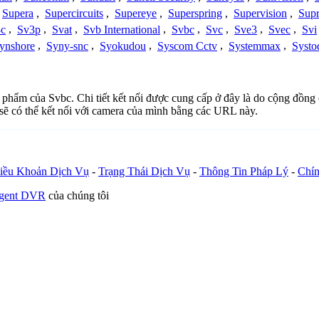
Supera
,
Supercircuits
,
Supereye
,
Superspring
,
Supervision
,
Supr
c
,
Sv3p
,
Svat
,
Svb International
,
Svbc
,
Svc
,
Sve3
,
Svec
,
Svi
ynshore
,
Syny-snc
,
Syokudou
,
Syscom Cctv
,
Systemmax
,
Systo
n phẩm của Svbc. Chi tiết kết nối được cung cấp ở đây là do cộng đồng
sẽ có thể kết nối với camera của mình bằng các URL này.
iều Khoản Dịch Vụ
-
Trạng Thái Dịch Vụ
-
Thông Tin Pháp Lý
-
Chín
Agent DVR
của chúng tôi