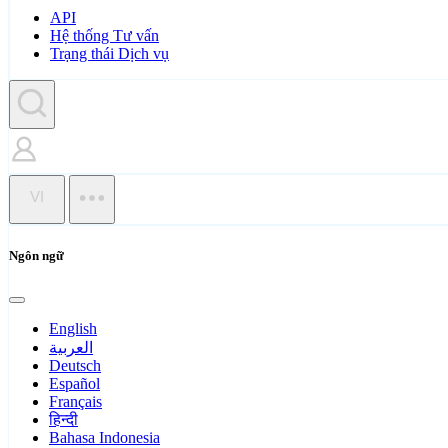
API
Hệ thống Tư vấn
Trạng thái Dịch vụ
VI
Ngôn ngữ
English
العربية
Deutsch
Español
Français
हिन्दी
Bahasa Indonesia