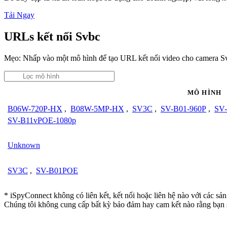
Tải Ngay
URLs kết nối Svbc
Mẹo: Nhấp vào một mô hình để tạo URL kết nối video cho camera S
MÔ HÌNH
B06W-720P-HX
,
B08W-5MP-HX
,
SV3C
,
SV-B01-960P
,
SV
SV-B11vPOE-1080p
Unknown
SV3C
,
SV-B01POE
* iSpyConnect không có liên kết, kết nối hoặc liên hệ nào với các sả
Chúng tôi không cung cấp bất kỳ bảo đảm hay cam kết nào rằng bạn 