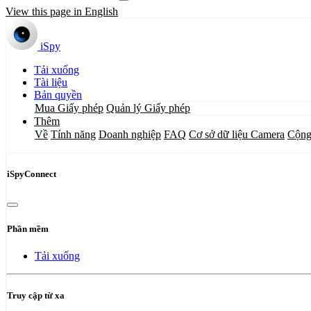
View this page in English
iSpy
Tải xuống
Tài liệu
Bản quyền
Mua Giấy phép
Quản lý Giấy phép
Thêm
Về
Tính năng
Doanh nghiệp
FAQ
Cơ sở dữ liệu Camera
Cộng
iSpyConnect
Phần mềm
Tải xuống
Truy cập từ xa