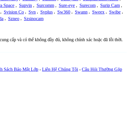
a Space
,
Supvin
,
Surcomm
,
Sure-eye
,
Surecom
,
Surip Cam
,
,
Svision Co
,
Svn
,
Svplus
,
Sw360
,
Swann
,
Sweex
,
Swibe
,
da
,
Szneo
,
Szsinocam
 cung cấp và có thể không đầy đủ, không chính xác hoặc đã lỗi thời.
h Sách Bảo Mật Lớp
-
Liên Hệ Chúng Tôi
-
Câu Hỏi Thường Gặp