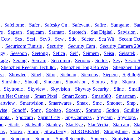
,
Safehome
,
Safer
,
Safesky Cn
,
Safevant
,
Safire
,
Samgane
,
Sa
re
,
Sapsan
,
Saqicam
,
Sarmatt
,
Sarotech
,
Sas Digital
,
Satvision
,
 Cctv
,
Scs
,
Scsi
,
Scv3
,
Scw
,
Sdc
,
Sdeter
,
Sea Wit
,
Secam Cc
o
,
Securicom Tunisie
,
Security
,
Security Cam
,
Security Camera 20
rgy
,
Seesoon
,
Seetong
,
Sefica
,
Seif
,
Seimem
,
Seisa
,
Seisatek
,
rage
,
Serang
,
Sercam
,
Sercomm
,
Serioux
,
Sertek
,
Ses
,
Sesco S
Shenzhen Reecam Tech.ltd.
,
Shenzhen Tong Bo Wei
,
Shenzhen To
vr
,
Showtec
,
Sibel
,
Sibo
,
Sichuan
,
Siemens
,
Siepem
,
Sightlog
,
Simshine
,
Sineoji
,
Sinocam
,
Sinovision
,
Sionyx
,
Sip
,
Siqura
,
,
Skytronic
,
Skyview
,
Skyvision
,
Skyway Security
,
Sline
,
Small
rt Net Camera
,
Smart Pixel
,
Smart Zoom
,
Smart380
,
Smartcam
,
artview
,
Smartvision
,
Smartwares
,
Smax
,
Smc
,
Smonet
,
Smp
,
wise
,
Sonoff
,
Sony
,
Soohao
,
Soospy
,
Sorrano
,
Sotion
,
Soullife
Spotai
,
Spotcam
,
Sprint Cctv
,
Spy Cameras
,
Spycam
,
Spyclops
,
bo
,
Stadis
,
Stalwall
,
Stanley
,
Star Eye
,
Star Vedia
,
Starcam
,
St
ons
,
Storex
,
Storm
,
Strawberry
,
STROBEAM
,
Strongshine
,
Stu
han
,
Suncomm
,
Sundari
,
Sunell Security
,
Suneyes
,
Sunivision
,