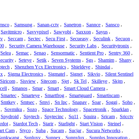
msco
,
Samsung
,
Sanan-cctv
,
Sanetron
,
Sannce
,
Sansco
,
Savitmicro
,
Savvypixel
,
Sawyobi
,
Saxxon
,
Sayus
,
tv
,
Seccam
,
Sectec
,
Secu First
,
Secueasy
,
Seculink
,
Secuon
,
00
,
Security Camera Warehouse
,
Security Labs
,
Securitytronix
,
Selea
,
Semac
,
Senao
,
Sensormatic
,
Sentient Pro
,
Sentry 360
,
ecurity
,
Seteye
,
Setik
,
Seven Systems
,
Sgs
,
Shamim
,
Shany
,
ptech
,
Shenzhen Ycx Electronics
,
Shieldeye
,
Shindai
,
ix
,
Sigma Electronics
,
Sigmatel
,
Signet
,
Sikvio
,
Silent Sentinel
Siricom
,
Sisview
,
Sitecom
,
Sjet
,
Sk Tel
,
Skilleye
,
Skjm
,
cell
,
Smanos
,
Smar
,
Smart
,
Smart Cloud Camera
,
Smartec
,
Smarteye
,
Smartfrog
,
Smartguard
,
Smartiscam
,
Smtkey
,
Smtsec
,
Smvi
,
Sn Ipc
,
Snapav
,
Soar
,
Soggi
,
Soho
,
,
Sovmiku
,
Sozo
,
Space Technology
,
Spacetronik
,
Sparklan
,
Spydroid
,
Spytech
,
Spytecinc
,
Sq11
,
Squira
,
Sricam
,
Sricctv
ardot
,
Stardot Tech
,
Starir
,
Starlight
,
Start Vision
,
Steinel
,
art Cam
,
Styco
,
Suba
,
Sucam
,
Sucjar
,
Sucura Networks
,
Sunkwang
,
Sunluxy
,
Sunnex
,
Sunnylux
,
Sunplus Innovation
,