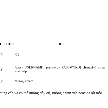
AO THỨC
URL
SP
/11
/user=[USERNAME]_password=[PASSWORD]_channel=1_strea
SP
m=0.sdp
SP
/h264_stream
 cung cấp và có thể không đầy đủ, không chính xác hoặc đã lỗi thời.