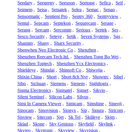
Seedary
,
Seenergy
,
Seesoon
,
Seetong
,
Sefica
,
Seif
,
Seimem
,
Seisa
,
Seisatek
,
Selea
,
Semac
,
Senao
,
Sensormatic
,
Sentient Pro
,
Sentry 360
,
Sentryview
,
Sentul
,
Sepcam
,
Septekon
,
Sequrecam
,
Serage
,
Serang
,
Sercam
,
Sercomm
,
Serioux
,
Sertek
,
Ses
,
Sesco Security
,
Seteye
,
Setik
,
Seven Systems
,
Sgs
,
Shamim
,
Shany
,
Sharx Security
,
Shenwhen Neo Electronic Co
,
Shenzhen
,
Shenzhen Reecam Tech.ltd.
,
Shenzhen Tong Bo Wei
,
Shenzhen Toptech
,
Shenzhen Ycx Electronics
,
Shieldeye
,
Shindai
,
Shinsoft Co
,
Shiwojia
,
Shixin China
,
Short
,
Short 8ch Nvr
,
Showtec
,
Sibel
,
Sibo
,
Sichuan
,
Siemens
,
Siepem
,
Sightlogix
,
Sigma Electronics
,
Sigmatel
,
Signet
,
Sikvio
,
Silent Sentinel
,
Silicon Labs
,
Silvus
,
Simi Ip Camera Viewer
,
Simicam
,
Simshine
,
Sineoji
,
Sinocam
,
Sinovision
,
Sionyx
,
Sip
,
Siqura
,
Siricom
,
Sisview
,
Sitecom
,
Sjet
,
Sk Tel
,
Skilleye
,
Skjm
,
Sklad
,
Skone
,
Sky Genious
,
Skyfield
,
Skylink
,
Skyreo
,
Skytronic
,
Skyview
,
Skyvision
,