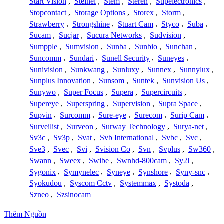
Start Vision
,
Steinel
,
Stem
,
Steren
,
Stipelectronics
,
Stopcontact
,
Storage Options
,
Storex
,
Storm
,
Strawberry
,
Strongshine
,
Stuart Cam
,
Styco
,
Suba
,
Sucam
,
Sucjar
,
Sucura Networks
,
Sudvision
,
Sumpple
,
Sumvision
,
Sunba
,
Sunbio
,
Sunchan
,
Suncomm
,
Sundari
,
Sunell Security
,
Suneyes
,
Sunivision
,
Sunkwang
,
Sunluxy
,
Sunnex
,
Sunnylux
,
Sunplus Innovation
,
Sunsom
,
Suntek
,
Sunvision Us
,
Sunywo
,
Super Focus
,
Supera
,
Supercircuits
,
Supereye
,
Superspring
,
Supervision
,
Supra Space
,
Supvin
,
Surcomm
,
Sure-eye
,
Surecom
,
Surip Cam
,
Surveilist
,
Surveon
,
Surway Technology
,
Surya-net
,
Sv3c
,
Sv3p
,
Svat
,
Svb International
,
Svbc
,
Svc
,
Sve3
,
Svec
,
Svi
,
Svision Co
,
Svn
,
Svplus
,
Sw360
,
Swann
,
Sweex
,
Swibe
,
Swnhd-800cam
,
Sy2l
,
Sygonix
,
Symynelec
,
Syneye
,
Synshore
,
Syny-snc
,
Syokudou
,
Syscom Cctv
,
Systemmax
,
Systoda
,
Szneo
,
Szsinocam
Thêm Nguồn