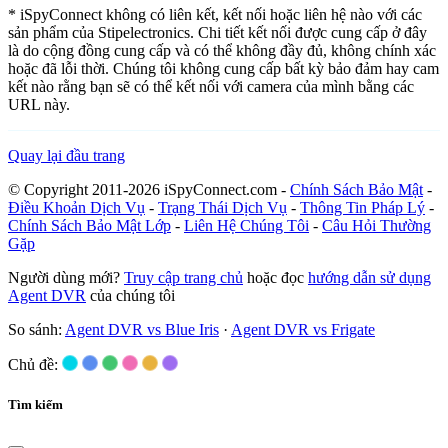
* iSpyConnect không có liên kết, kết nối hoặc liên hệ nào với các
sản phẩm của Stipelectronics. Chi tiết kết nối được cung cấp ở đây
là do cộng đồng cung cấp và có thể không đầy đủ, không chính xác
hoặc đã lỗi thời. Chúng tôi không cung cấp bất kỳ bảo đảm hay cam
kết nào rằng bạn sẽ có thể kết nối với camera của mình bằng các
URL này.
Quay lại đầu trang
© Copyright 2011-2026 iSpyConnect.com -
Chính Sách Bảo Mật
-
Điều Khoản Dịch Vụ
-
Trạng Thái Dịch Vụ
-
Thông Tin Pháp Lý
-
Chính Sách Bảo Mật Lớp
-
Liên Hệ Chúng Tôi
-
Câu Hỏi Thường
Gặp
Người dùng mới?
Truy cập trang chủ
hoặc đọc
hướng dẫn sử dụng
Agent DVR
của chúng tôi
So sánh:
Agent DVR vs Blue Iris
·
Agent DVR vs Frigate
Chủ đề:
Tìm kiếm