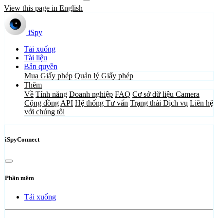
View this page in English
iSpy
Tải xuống
Tài liệu
Bản quyền
Mua Giấy phép
Quản lý Giấy phép
Thêm
Về
Tính năng
Doanh nghiệp
FAQ
Cơ sở dữ liệu Camera
Cộng đồng
API
Hệ thống Tư vấn
Trạng thái Dịch vụ
Liên hệ
với chúng tôi
iSpyConnect
Phần mềm
Tải xuống