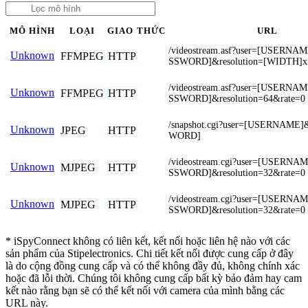
MÔ HÌNH
LOẠI
GIAO THỨC
URL
/videostream.asf?user=[USERN
Unknown
FFMPEG
HTTP
SSWORD]&resolution=[WIDTH]
/videostream.asf?user=[USERN
Unknown
FFMPEG
HTTP
SSWORD]&resolution=64&rate=0
/snapshot.cgi?user=[USERNAME
Unknown
JPEG
HTTP
WORD]
/videostream.cgi?user=[USERN
Unknown
MJPEG
HTTP
SSWORD]&resolution=32&rate=0
/videostream.cgi?user=[USERN
Unknown
MJPEG
HTTP
SSWORD]&resolution=32&rate=0
* iSpyConnect không có liên kết, kết nối hoặc liên hệ nào với các
sản phẩm của Stipelectronics. Chi tiết kết nối được cung cấp ở đây
là do cộng đồng cung cấp và có thể không đầy đủ, không chính xác
hoặc đã lỗi thời. Chúng tôi không cung cấp bất kỳ bảo đảm hay cam
kết nào rằng bạn sẽ có thể kết nối với camera của mình bằng các
URL này.