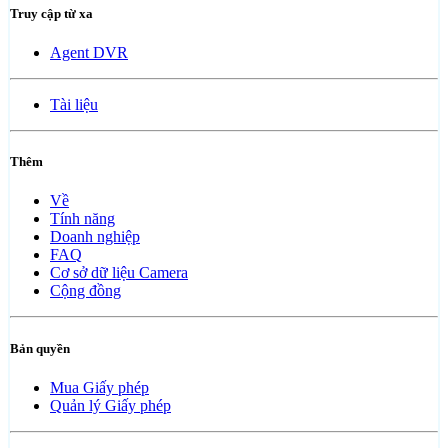
Truy cập từ xa
Agent DVR
Tài liệu
Thêm
Về
Tính năng
Doanh nghiệp
FAQ
Cơ sở dữ liệu Camera
Cộng đồng
Bản quyền
Mua Giấy phép
Quản lý Giấy phép