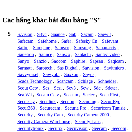
Các hãng khác bắt đầu bằng "S"
S
S.vision
,
S3vc
,
Saance
,
Sab
,
Sacam
,
Saewit
,
Safecam
,
Safehome
,
Safer
,
Safesky Cn
,
Safevant
,
Safire
,
Samgane
,
Samsco
,
Samsung
,
Sanan-cctv
,
Sanetron
,
Sannce
,
Sansco
,
Santachi
,
Santec-video
,
Sanyo
,
Sanzio
,
Saocom
,
Saphire
,
Sapsan
,
Saqicam
,
Sarmatt
,
Sarotech
,
Sas Digital
,
Satvision
,
Savitmicro
,
Savvypixel
,
Sawyobi
,
Saxxon
,
Sayus
,
Scada Technology
,
Scancam
,
Schlage
,
Schneider
,
Scout Cctv
,
Scs
,
Scsi
,
Scv3
,
Scw
,
Sdc
,
Sdeter
,
Sea Wit
,
Secam Cctv
,
Seccam
,
Sectec
,
Secu First
,
Secueasy
,
Seculink
,
Secuon
,
Secuplug
,
Secur Eye
,
Secur360
,
Securecam
,
Securia Pro
,
Securicom Tunisie
,
Security
,
Security Cam
,
Security Camera 2000
,
Security Camera Warehouse
,
Security Labs
,
Securitytronix
,
Securix
,
Secuvision
,
Seecam
,
Seecom
,