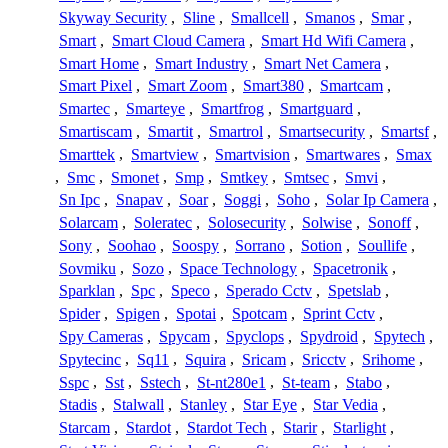
Skyway Security
,
Sline
,
Smallcell
,
Smanos
,
Smar
,
Smart
,
Smart Cloud Camera
,
Smart Hd Wifi Camera
,
Smart Home
,
Smart Industry
,
Smart Net Camera
,
Smart Pixel
,
Smart Zoom
,
Smart380
,
Smartcam
,
Smartec
,
Smarteye
,
Smartfrog
,
Smartguard
,
Smartiscam
,
Smartit
,
Smartrol
,
Smartsecurity
,
Smartsf
,
Smarttek
,
Smartview
,
Smartvision
,
Smartwares
,
Smax
,
Smc
,
Smonet
,
Smp
,
Smtkey
,
Smtsec
,
Smvi
,
Sn Ipc
,
Snapav
,
Soar
,
Soggi
,
Soho
,
Solar Ip Camera
,
Solarcam
,
Soleratec
,
Solosecurity
,
Solwise
,
Sonoff
,
Sony
,
Soohao
,
Soospy
,
Sorrano
,
Sotion
,
Soullife
,
Sovmiku
,
Sozo
,
Space Technology
,
Spacetronik
,
Sparklan
,
Spc
,
Speco
,
Sperado Cctv
,
Spetslab
,
Spider
,
Spigen
,
Spotai
,
Spotcam
,
Sprint Cctv
,
Spy Cameras
,
Spycam
,
Spyclops
,
Spydroid
,
Spytech
,
Spytecinc
,
Sq11
,
Squira
,
Sricam
,
Sricctv
,
Srihome
,
Sspc
,
Sst
,
Sstech
,
St-nt280e1
,
St-team
,
Stabo
,
Stadis
,
Stalwall
,
Stanley
,
Star Eye
,
Star Vedia
,
Starcam
,
Stardot
,
Stardot Tech
,
Starir
,
Starlight
,