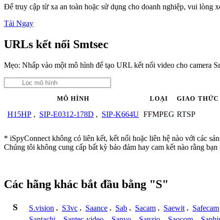
Để truy cập từ xa an toàn hoặc sử dụng cho doanh nghiệp, vui lòng
Tải Ngay
URLs kết nối Smtsec
Mẹo: Nhấp vào một mô hình để tạo URL kết nối video cho camera S
MÔ HÌNH
LOẠI
GIAO THỨC
FFMPEG
RTSP
H15HP
,
SIP-E0312-178D
,
SIP-K664U
* iSpyConnect không có liên kết, kết nối hoặc liên hệ nào với các sả
Chúng tôi không cung cấp bất kỳ bảo đảm hay cam kết nào rằng bạn 
Các hãng khác bắt đầu bằng "S"
S
S.vision
,
S3vc
,
Saance
,
Sab
,
Sacam
,
Saewit
,
Safecam
Santachi
,
Santec-video
,
Sanyo
,
Sanzio
,
Saocom
,
Saphi