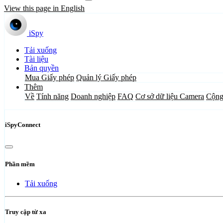
View this page in English
iSpy
Tải xuống
Tài liệu
Bản quyền
Mua Giấy phép
Quản lý Giấy phép
Thêm
Về
Tính năng
Doanh nghiệp
FAQ
Cơ sở dữ liệu Camera
Cộng
iSpyConnect
Phần mềm
Tải xuống
Truy cập từ xa