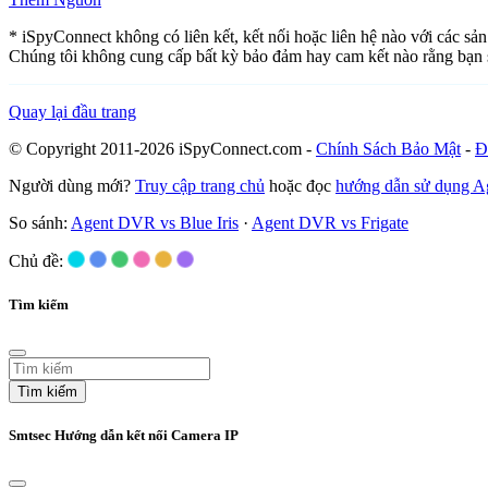
* iSpyConnect không có liên kết, kết nối hoặc liên hệ nào với các sả
Chúng tôi không cung cấp bất kỳ bảo đảm hay cam kết nào rằng bạn 
Quay lại đầu trang
© Copyright 2011-2026 iSpyConnect.com -
Chính Sách Bảo Mật
-
Đ
Người dùng mới?
Truy cập trang chủ
hoặc đọc
hướng dẫn sử dụng 
So sánh:
Agent DVR vs Blue Iris
·
Agent DVR vs Frigate
Chủ đề:
Tìm kiếm
Tìm kiếm
Smtsec Hướng dẫn kết nối Camera IP