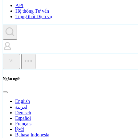
API
Hệ thống Tư vấn
Trạng thái Dịch vụ
VI
Ngôn ngữ
English
العربية
Deutsch
Español
Français
हिन्दी
Bahasa Indonesia