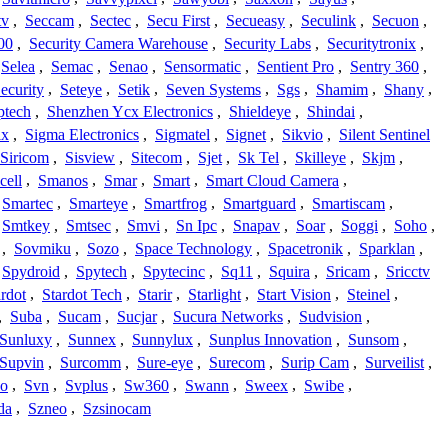
tv
,
Seccam
,
Sectec
,
Secu First
,
Secueasy
,
Seculink
,
Secuon
,
00
,
Security Camera Warehouse
,
Security Labs
,
Securitytronix
,
Selea
,
Semac
,
Senao
,
Sensormatic
,
Sentient Pro
,
Sentry 360
,
ecurity
,
Seteye
,
Setik
,
Seven Systems
,
Sgs
,
Shamim
,
Shany
,
ptech
,
Shenzhen Ycx Electronics
,
Shieldeye
,
Shindai
,
ix
,
Sigma Electronics
,
Sigmatel
,
Signet
,
Sikvio
,
Silent Sentinel
Siricom
,
Sisview
,
Sitecom
,
Sjet
,
Sk Tel
,
Skilleye
,
Skjm
,
cell
,
Smanos
,
Smar
,
Smart
,
Smart Cloud Camera
,
Smartec
,
Smarteye
,
Smartfrog
,
Smartguard
,
Smartiscam
,
Smtkey
,
Smtsec
,
Smvi
,
Sn Ipc
,
Snapav
,
Soar
,
Soggi
,
Soho
,
,
Sovmiku
,
Sozo
,
Space Technology
,
Spacetronik
,
Sparklan
,
Spydroid
,
Spytech
,
Spytecinc
,
Sq11
,
Squira
,
Sricam
,
Sricctv
ardot
,
Stardot Tech
,
Starir
,
Starlight
,
Start Vision
,
Steinel
,
,
Suba
,
Sucam
,
Sucjar
,
Sucura Networks
,
Sudvision
,
Sunluxy
,
Sunnex
,
Sunnylux
,
Sunplus Innovation
,
Sunsom
,
Supvin
,
Surcomm
,
Sure-eye
,
Surecom
,
Surip Cam
,
Surveilist
,
Co
,
Svn
,
Svplus
,
Sw360
,
Swann
,
Sweex
,
Swibe
,
da
,
Szneo
,
Szsinocam