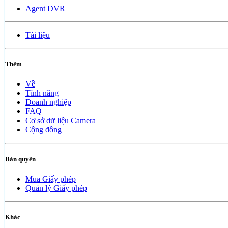
Agent DVR
Tài liệu
Thêm
Về
Tính năng
Doanh nghiệp
FAQ
Cơ sở dữ liệu Camera
Cộng đồng
Bản quyền
Mua Giấy phép
Quản lý Giấy phép
Khác