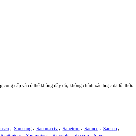
ng cung cấp và có thể không đầy đủ, không chính xác hoặc đã lỗi thời.
msco
,
Samsung
,
Sanan-cctv
,
Sanetron
,
Sannce
,
Sansco
,
Savitmicro
,
Savvypixel
,
Sawyobi
,
Saxxon
,
Sayus
,