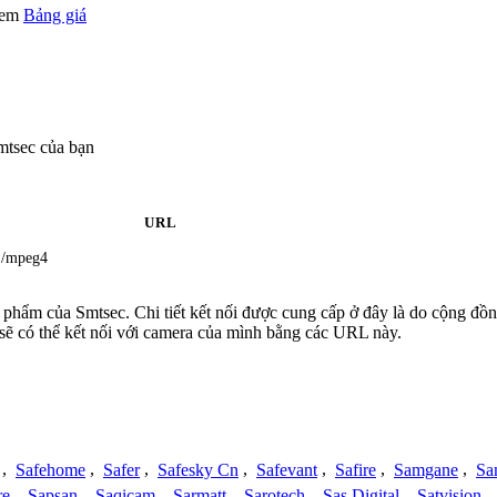
 xem
Bảng giá
mtsec của bạn
URL
/mpeg4
n phẩm của Smtsec. Chi tiết kết nối được cung cấp ở đây là do cộng đồ
sẽ có thể kết nối với camera của mình bằng các URL này.
,
Safehome
,
Safer
,
Safesky Cn
,
Safevant
,
Safire
,
Samgane
,
Sa
re
,
Sapsan
,
Saqicam
,
Sarmatt
,
Sarotech
,
Sas Digital
,
Satvision
,