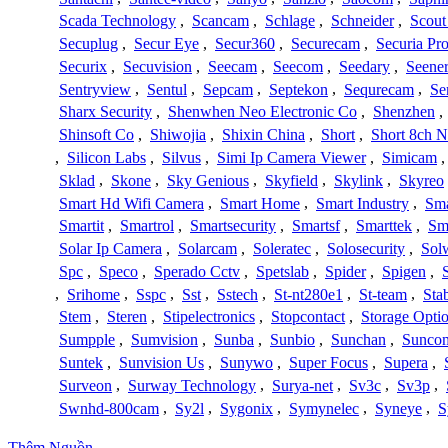
Scada Technology
,
Scancam
,
Schlage
,
Schneider
,
Scout
Secuplug
,
Secur Eye
,
Secur360
,
Securecam
,
Securia Pr
Securix
,
Secuvision
,
Seecam
,
Seecom
,
Seedary
,
Seene
Sentryview
,
Sentul
,
Sepcam
,
Septekon
,
Sequrecam
,
Se
Sharx Security
,
Shenwhen Neo Electronic Co
,
Shenzhen
,
Shinsoft Co
,
Shiwojia
,
Shixin China
,
Short
,
Short 8ch N
,
Silicon Labs
,
Silvus
,
Simi Ip Camera Viewer
,
Simicam
Sklad
,
Skone
,
Sky Genious
,
Skyfield
,
Skylink
,
Skyreo
Smart Hd Wifi Camera
,
Smart Home
,
Smart Industry
,
Sma
Smartit
,
Smartrol
,
Smartsecurity
,
Smartsf
,
Smarttek
,
Sm
Solar Ip Camera
,
Solarcam
,
Soleratec
,
Solosecurity
,
Sol
Spc
,
Speco
,
Sperado Cctv
,
Spetslab
,
Spider
,
Spigen
,
,
Srihome
,
Sspc
,
Sst
,
Sstech
,
St-nt280e1
,
St-team
,
Sta
Stem
,
Steren
,
Stipelectronics
,
Stopcontact
,
Storage Opti
Sumpple
,
Sumvision
,
Sunba
,
Sunbio
,
Sunchan
,
Sunco
Suntek
,
Sunvision Us
,
Sunywo
,
Super Focus
,
Supera
,
Surveon
,
Surway Technology
,
Surya-net
,
Sv3c
,
Sv3p
,
Swnhd-800cam
,
Sy2l
,
Sygonix
,
Symynelec
,
Syneye
,
S
Thêm Nguồn