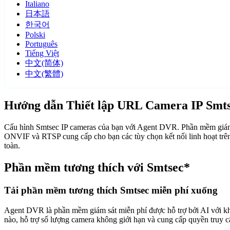
Italiano
日本語
한국어
Polski
Português
Tiếng Việt
中文(简体)
中文(繁體)
Hướng dẫn Thiết lập URL Camera IP Smt
Cấu hình Smtsec IP cameras của bạn với Agent DVR. Phần mềm giám s
ONVIF và RTSP cung cấp cho bạn các tùy chọn kết nối linh hoạt trê
toàn.
Phần mềm tương thích với Smtsec*
Tải phần mềm tương thích Smtsec miễn phí xuống
Agent DVR là phần mềm giám sát miễn phí được hỗ trợ bởi AI với khả n
nào, hỗ trợ số lượng camera không giới hạn và cung cấp quyền truy 