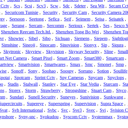
 Cctv
,
Scs
,
Scsi
,
Scv3
,
Scw
,
Sdc
,
Sdeter
,
Sea Wit
,
Secam Cc
o
,
Securicom Tunisie
,
Security
,
Security Cam
,
Security Camera 20
rgy
,
Seesoon
,
Seetong
,
Sefica
,
Seif
,
Seimem
,
Seisa
,
Seisatek
,
rage
,
Serang
,
Sercam
,
Sercomm
,
Serioux
,
Sertek
,
Ses
,
Sesco S
Shenzhen Reecam Tech.ltd.
,
Shenzhen Tong Bo Wei
,
Shenzhen To
vr
,
Showtec
,
Sibel
,
Sibo
,
Sichuan
,
Siemens
,
Siepem
,
Sightlog
,
Simshine
,
Sineoji
,
Sinocam
,
Sinovision
,
Sionyx
,
Sip
,
Siqura
,
,
Skytronic
,
Skyview
,
Skyvision
,
Skyway Security
,
Sline
,
Small
rt Net Camera
,
Smart Pixel
,
Smart Zoom
,
Smart380
,
Smartcam
,
artview
,
Smartvision
,
Smartwares
,
Smax
,
Smc
,
Smonet
,
Smp
,
wise
,
Sonoff
,
Sony
,
Soohao
,
Soospy
,
Sorrano
,
Sotion
,
Soullife
Spotai
,
Spotcam
,
Sprint Cctv
,
Spy Cameras
,
Spycam
,
Spyclops
,
bo
,
Stadis
,
Stalwall
,
Stanley
,
Star Eye
,
Star Vedia
,
Starcam
,
St
ons
,
Storex
,
Storm
,
Strawberry
,
Strongshine
,
Stuart Cam
,
Styco
mm
,
Sundari
,
Sunell Security
,
Suneyes
,
Sunivision
,
Sunkwang
,
Supercircuits
,
Supereye
,
Superspring
,
Supervision
,
Supra Space
,
Svat
,
Svb International
,
Svbc
,
Svc
,
Sve3
,
Svec
,
Svi
,
Svision 
ynshore
,
Syny-snc
,
Syokudou
,
Syscom Cctv
,
Systemmax
,
Systo