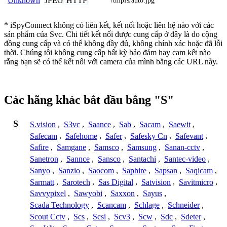
JPEG
HTTP
Unknown
/tmpfs/auto.jpg
* iSpyConnect không có liên kết, kết nối hoặc liên hệ nào với các
sản phẩm của Svc. Chi tiết kết nối được cung cấp ở đây là do cộng
đồng cung cấp và có thể không đầy đủ, không chính xác hoặc đã lỗi
thời. Chúng tôi không cung cấp bất kỳ bảo đảm hay cam kết nào
rằng bạn sẽ có thể kết nối với camera của mình bằng các URL này.
Các hãng khác bắt đầu bằng "S"
S
S.vision
,
S3vc
,
Saance
,
Sab
,
Sacam
,
Saewit
,
Safecam
,
Safehome
,
Safer
,
Safesky Cn
,
Safevant
,
Safire
,
Samgane
,
Samsco
,
Samsung
,
Sanan-cctv
,
Sanetron
,
Sannce
,
Sansco
,
Santachi
,
Santec-video
,
Sanyo
,
Sanzio
,
Saocom
,
Saphire
,
Sapsan
,
Saqicam
,
Sarmatt
,
Sarotech
,
Sas Digital
,
Satvision
,
Savitmicro
,
Savvypixel
,
Sawyobi
,
Saxxon
,
Sayus
,
Scada Technology
,
Scancam
,
Schlage
,
Schneider
,
Scout Cctv
,
Scs
,
Scsi
,
Scv3
,
Scw
,
Sdc
,
Sdeter
,