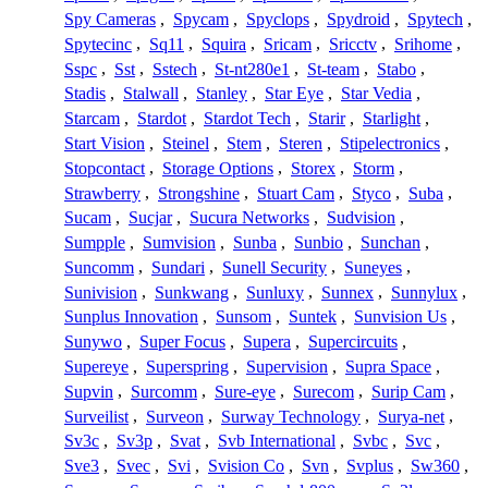
Spy Cameras
,
Spycam
,
Spyclops
,
Spydroid
,
Spytech
,
Spytecinc
,
Sq11
,
Squira
,
Sricam
,
Sricctv
,
Srihome
,
Sspc
,
Sst
,
Sstech
,
St-nt280e1
,
St-team
,
Stabo
,
Stadis
,
Stalwall
,
Stanley
,
Star Eye
,
Star Vedia
,
Starcam
,
Stardot
,
Stardot Tech
,
Starir
,
Starlight
,
Start Vision
,
Steinel
,
Stem
,
Steren
,
Stipelectronics
,
Stopcontact
,
Storage Options
,
Storex
,
Storm
,
Strawberry
,
Strongshine
,
Stuart Cam
,
Styco
,
Suba
,
Sucam
,
Sucjar
,
Sucura Networks
,
Sudvision
,
Sumpple
,
Sumvision
,
Sunba
,
Sunbio
,
Sunchan
,
Suncomm
,
Sundari
,
Sunell Security
,
Suneyes
,
Sunivision
,
Sunkwang
,
Sunluxy
,
Sunnex
,
Sunnylux
,
Sunplus Innovation
,
Sunsom
,
Suntek
,
Sunvision Us
,
Sunywo
,
Super Focus
,
Supera
,
Supercircuits
,
Supereye
,
Superspring
,
Supervision
,
Supra Space
,
Supvin
,
Surcomm
,
Sure-eye
,
Surecom
,
Surip Cam
,
Surveilist
,
Surveon
,
Surway Technology
,
Surya-net
,
Sv3c
,
Sv3p
,
Svat
,
Svb International
,
Svbc
,
Svc
,
Sve3
,
Svec
,
Svi
,
Svision Co
,
Svn
,
Svplus
,
Sw360
,