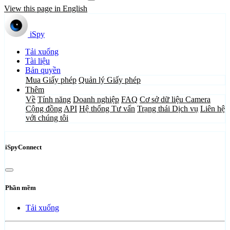
View this page in English
iSpy
Tải xuống
Tài liệu
Bản quyền
Mua Giấy phép
Quản lý Giấy phép
Thêm
Về
Tính năng
Doanh nghiệp
FAQ
Cơ sở dữ liệu Camera
Cộng đồng
API
Hệ thống Tư vấn
Trạng thái Dịch vụ
Liên hệ
với chúng tôi
iSpyConnect
Phần mềm
Tải xuống