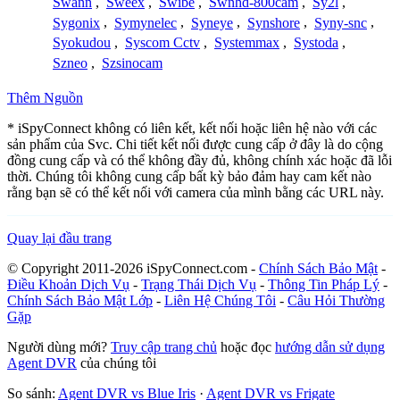
Swann
,
Sweex
,
Swibe
,
Swnhd-800cam
,
Sy2l
,
Sygonix
,
Symynelec
,
Syneye
,
Synshore
,
Syny-snc
,
Syokudou
,
Syscom Cctv
,
Systemmax
,
Systoda
,
Szneo
,
Szsinocam
Thêm Nguồn
* iSpyConnect không có liên kết, kết nối hoặc liên hệ nào với các
sản phẩm của Svc. Chi tiết kết nối được cung cấp ở đây là do cộng
đồng cung cấp và có thể không đầy đủ, không chính xác hoặc đã lỗi
thời. Chúng tôi không cung cấp bất kỳ bảo đảm hay cam kết nào
rằng bạn sẽ có thể kết nối với camera của mình bằng các URL này.
Quay lại đầu trang
© Copyright 2011-2026 iSpyConnect.com -
Chính Sách Bảo Mật
-
Điều Khoản Dịch Vụ
-
Trạng Thái Dịch Vụ
-
Thông Tin Pháp Lý
-
Chính Sách Bảo Mật Lớp
-
Liên Hệ Chúng Tôi
-
Câu Hỏi Thường
Gặp
Người dùng mới?
Truy cập trang chủ
hoặc đọc
hướng dẫn sử dụng
Agent DVR
của chúng tôi
So sánh:
Agent DVR vs Blue Iris
·
Agent DVR vs Frigate