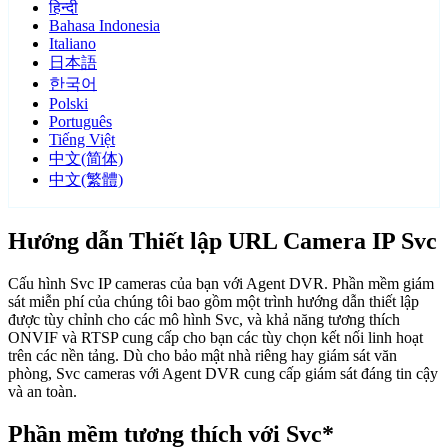
हिन्दी
Bahasa Indonesia
Italiano
日本語
한국어
Polski
Português
Tiếng Việt
中文(简体)
中文(繁體)
Hướng dẫn Thiết lập URL Camera IP Svc
Cấu hình Svc IP cameras của bạn với Agent DVR. Phần mềm giám
sát miễn phí của chúng tôi bao gồm một trình hướng dẫn thiết lập
được tùy chỉnh cho các mô hình Svc, và khả năng tương thích
ONVIF và RTSP cung cấp cho bạn các tùy chọn kết nối linh hoạt
trên các nền tảng. Dù cho bảo mật nhà riêng hay giám sát văn
phòng, Svc cameras với Agent DVR cung cấp giám sát đáng tin cậy
và an toàn.
Phần mềm tương thích với Svc*