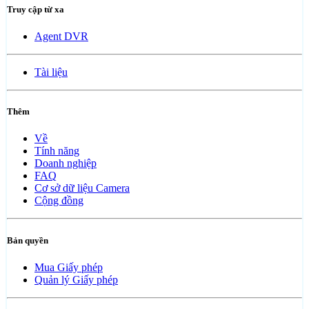
Truy cập từ xa
Agent DVR
Tài liệu
Thêm
Về
Tính năng
Doanh nghiệp
FAQ
Cơ sở dữ liệu Camera
Cộng đồng
Bản quyền
Mua Giấy phép
Quản lý Giấy phép