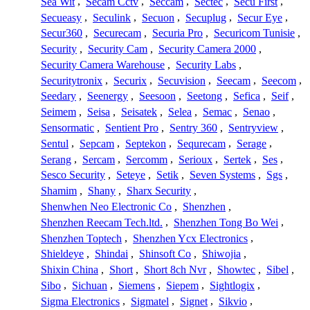
Sea Wit
,
Secam Cctv
,
Seccam
,
Sectec
,
Secu First
,
Secueasy
,
Seculink
,
Secuon
,
Secuplug
,
Secur Eye
,
Secur360
,
Securecam
,
Securia Pro
,
Securicom Tunisie
,
Security
,
Security Cam
,
Security Camera 2000
,
Security Camera Warehouse
,
Security Labs
,
Securitytronix
,
Securix
,
Secuvision
,
Seecam
,
Seecom
,
Seedary
,
Seenergy
,
Seesoon
,
Seetong
,
Sefica
,
Seif
,
Seimem
,
Seisa
,
Seisatek
,
Selea
,
Semac
,
Senao
,
Sensormatic
,
Sentient Pro
,
Sentry 360
,
Sentryview
,
Sentul
,
Sepcam
,
Septekon
,
Sequrecam
,
Serage
,
Serang
,
Sercam
,
Sercomm
,
Serioux
,
Sertek
,
Ses
,
Sesco Security
,
Seteye
,
Setik
,
Seven Systems
,
Sgs
,
Shamim
,
Shany
,
Sharx Security
,
Shenwhen Neo Electronic Co
,
Shenzhen
,
Shenzhen Reecam Tech.ltd.
,
Shenzhen Tong Bo Wei
,
Shenzhen Toptech
,
Shenzhen Ycx Electronics
,
Shieldeye
,
Shindai
,
Shinsoft Co
,
Shiwojia
,
Shixin China
,
Short
,
Short 8ch Nvr
,
Showtec
,
Sibel
,
Sibo
,
Sichuan
,
Siemens
,
Siepem
,
Sightlogix
,
Sigma Electronics
,
Sigmatel
,
Signet
,
Sikvio
,