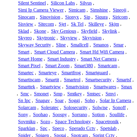
Silent Sentinel
,
Silicon Labs
,
Silvus
,
Simi Ip Camera Viewer
,
Simicam
,
Simshine
,
Sineoji
,
Sinocam
,
Sinovision
,
Sionyx
,
Sip
,
Siqura
,
Siricom
,
Sisview
,
Sitecom
,
Sjet
,
Sk Tel
,
Skilleye
,
Skjm
,
Sklad
,
Skone
,
Sky Genious
,
Skyfield
,
Skylink
,
Skyreo
,
Skytronic
,
Skyview
,
Skyvision
,
Skyway Security
,
Sline
,
Smallcell
,
Smanos
,
Smar
,
Smart
,
Smart Cloud Camera
,
Smart Hd Wifi Camera
,
Smart Home
,
Smart Industry
,
Smart Net Camera
,
Smart Pixel
,
Smart Zoom
,
Smart380
,
Smartcam
,
Smartec
,
Smarteye
,
Smartfrog
,
Smartguard
,
Smartiscam
,
Smartit
,
Smartrol
,
Smartsecurity
,
Smartsf
,
Smarttek
,
Smartview
,
Smartvision
,
Smartwares
,
Smax
,
Smc
,
Smonet
,
Smp
,
Smtkey
,
Smtsec
,
Smvi
,
Sn Ipc
,
Snapav
,
Soar
,
Soggi
,
Soho
,
Solar Ip Camera
,
Solarcam
,
Soleratec
,
Solosecurity
,
Solwise
,
Sonoff
,
Sony
,
Soohao
,
Soospy
,
Sorrano
,
Sotion
,
Soullife
,
Sovmiku
,
Sozo
,
Space Technology
,
Spacetronik
,
Sparklan
,
Spc
,
Speco
,
Sperado Cctv
,
Spetslab
,
Spider
,
Spigen
,
Spotai
,
Spotcam
,
Sprint Cctv
,