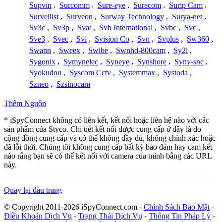
Supvin
,
Surcomm
,
Sure-eye
,
Surecom
,
Surip Cam
,
Surveilist
,
Surveon
,
Surway Technology
,
Surya-net
,
Sv3c
,
Sv3p
,
Svat
,
Svb International
,
Svbc
,
Svc
,
Sve3
,
Svec
,
Svi
,
Svision Co
,
Svn
,
Svplus
,
Sw360
,
Swann
,
Sweex
,
Swibe
,
Swnhd-800cam
,
Sy2l
,
Sygonix
,
Symynelec
,
Syneye
,
Synshore
,
Syny-snc
,
Syokudou
,
Syscom Cctv
,
Systemmax
,
Systoda
,
Szneo
,
Szsinocam
Thêm Nguồn
* iSpyConnect không có liên kết, kết nối hoặc liên hệ nào với các
sản phẩm của Styco. Chi tiết kết nối được cung cấp ở đây là do
cộng đồng cung cấp và có thể không đầy đủ, không chính xác hoặc
đã lỗi thời. Chúng tôi không cung cấp bất kỳ bảo đảm hay cam kết
nào rằng bạn sẽ có thể kết nối với camera của mình bằng các URL
này.
Quay lại đầu trang
© Copyright 2011-2026 iSpyConnect.com -
Chính Sách Bảo Mật
-
Điều Khoản Dịch Vụ
-
Trạng Thái Dịch Vụ
-
Thông Tin Pháp Lý
-