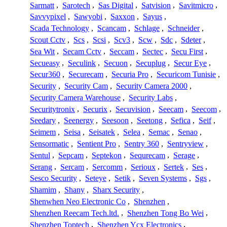
Sarmatt
,
Sarotech
,
Sas Digital
,
Satvision
,
Savitmicro
,
Savvypixel
,
Sawyobi
,
Saxxon
,
Sayus
,
Scada Technology
,
Scancam
,
Schlage
,
Schneider
,
Scout Cctv
,
Scs
,
Scsi
,
Scv3
,
Scw
,
Sdc
,
Sdeter
,
Sea Wit
,
Secam Cctv
,
Seccam
,
Sectec
,
Secu First
,
Secueasy
,
Seculink
,
Secuon
,
Secuplug
,
Secur Eye
,
Secur360
,
Securecam
,
Securia Pro
,
Securicom Tunisie
,
Security
,
Security Cam
,
Security Camera 2000
,
Security Camera Warehouse
,
Security Labs
,
Securitytronix
,
Securix
,
Secuvision
,
Seecam
,
Seecom
,
Seedary
,
Seenergy
,
Seesoon
,
Seetong
,
Sefica
,
Seif
,
Seimem
,
Seisa
,
Seisatek
,
Selea
,
Semac
,
Senao
,
Sensormatic
,
Sentient Pro
,
Sentry 360
,
Sentryview
,
Sentul
,
Sepcam
,
Septekon
,
Sequrecam
,
Serage
,
Serang
,
Sercam
,
Sercomm
,
Serioux
,
Sertek
,
Ses
,
Sesco Security
,
Seteye
,
Setik
,
Seven Systems
,
Sgs
,
Shamim
,
Shany
,
Sharx Security
,
Shenwhen Neo Electronic Co
,
Shenzhen
,
Shenzhen Reecam Tech.ltd.
,
Shenzhen Tong Bo Wei
,
Shenzhen Toptech
,
Shenzhen Ycx Electronics
,