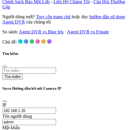
Chính Sách Bảo Mật Lớp
-
Liên Hệ Chúng Tôi
-
Câu Hỏi Thường
Gặp
Người dùng mới?
Truy cập trang chủ
hoặc đọc
hướng dẫn sử dụng
Agent DVR
của chúng tôi
So sánh:
Agent DVR vs Blue Iris
·
Agent DVR vs Frigate
Chủ đề:
Tìm kiếm
Tìm kiếm
Styco Hướng dẫn kết nối Camera IP
IP
Tên người dùng
Mật khẩu