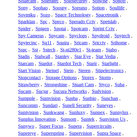
Solarcam
,
Soleratec
,
Solosecurity
,
Solwise
,
Sonoff
,
Sony
,
Soohao
,
Soospy
,
Sorrano
,
Sotion
,
Soullife
,
Sovmiku
,
Sozo
,
Space Technology
,
Spacetronik
,
Sparklan
,
Spc
,
Speco
,
Sperado Cctv
,
Spetslab
,
Spider
,
Spigen
,
Spotai
,
Spotcam
,
Sprint Cctv
,
Spy Cameras
,
Spycam
,
Spyclops
,
Spydroid
,
Spytech
,
Spytecinc
,
Sq11
,
Squira
,
Sricam
,
Sricctv
,
Srihome
,
Sspc
,
Sst
,
Sstech
,
St-nt280e1
,
St-team
,
Stabo
,
Stadis
,
Stalwall
,
Stanley
,
Star Eye
,
Star Vedia
,
Starcam
,
Stardot
,
Stardot Tech
,
Starir
,
Starlight
,
Start Vision
,
Steinel
,
Stem
,
Steren
,
Stipelectronics
,
Stopcontact
,
Storage Options
,
Storex
,
Storm
,
Strawberry
,
Strongshine
,
Stuart Cam
,
Styco
,
Suba
,
Sucam
,
Sucjar
,
Sucura Networks
,
Sudvision
,
Sumpple
,
Sumvision
,
Sunba
,
Sunbio
,
Sunchan
,
Suncomm
,
Sundari
,
Sunell Security
,
Suneyes
,
Sunivision
,
Sunkwang
,
Sunluxy
,
Sunnex
,
Sunnylux
,
Sunplus Innovation
,
Sunsom
,
Suntek
,
Sunvision Us
,
Sunywo
,
Super Focus
,
Supera
,
Supercircuits
,
Supereye
,
Superspring
,
Supervision
,
Supra Space
,