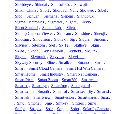
Shieldeye
,
Shindai
,
Shinsoft Co
,
Shiwojia
,
Shixin China
,
Short
,
Short 8ch Nvr
,
Showtec
,
Sibel
,
Sibo
,
Sichuan
,
Siemens
,
Siepem
,
Sightlogix
,
Sigma Electronics
,
Sigmatel
,
Signet
,
Sikvio
,
Silent Sentinel
,
Silicon Labs
,
Silvus
,
Simi Ip Camera Viewer
,
Simicam
,
Simshine
,
Sineoji
,
Sinocam
,
Sinovision
,
Sionyx
,
Sip
,
Siqura
,
Siricom
,
Sisview
,
Sitecom
,
Sjet
,
Sk Tel
,
Skilleye
,
Skjm
,
Sklad
,
Skone
,
Sky Genious
,
Skyfield
,
Skylink
,
Skyreo
,
Skytronic
,
Skyview
,
Skyvision
,
Skyway Security
,
Sline
,
Smallcell
,
Smanos
,
Smar
,
Smart
,
Smart Cloud Camera
,
Smart Hd Wifi Camera
,
Smart Home
,
Smart Industry
,
Smart Net Camera
,
Smart Pixel
,
Smart Zoom
,
Smart380
,
Smartcam
,
Smartec
,
Smarteye
,
Smartfrog
,
Smartguard
,
Smartiscam
,
Smartit
,
Smartrol
,
Smartsecurity
,
Smartsf
,
Smarttek
,
Smartview
,
Smartvision
,
Smartwares
,
Smax
,
Smc
,
Smonet
,
Smp
,
Smtkey
,
Smtsec
,
Smvi
,
Sn Ipc
,
Snapav
,
Soar
,
Soggi
,
Soho
,
Solar Ip Camera
,