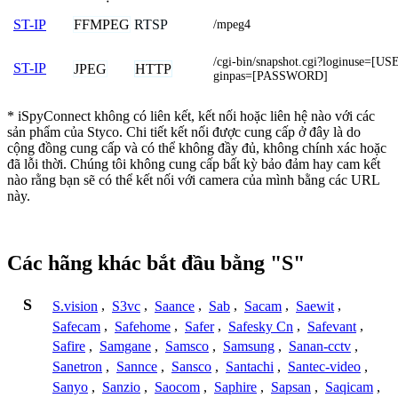
FFMPEG
RTSP
ST-IP
/mpeg4
/cgi-bin/snapshot.cgi?loginuse=
ST-IP
JPEG
HTTP
ginpas=[PASSWORD]
* iSpyConnect không có liên kết, kết nối hoặc liên hệ nào với các
sản phẩm của Styco. Chi tiết kết nối được cung cấp ở đây là do
cộng đồng cung cấp và có thể không đầy đủ, không chính xác hoặc
đã lỗi thời. Chúng tôi không cung cấp bất kỳ bảo đảm hay cam kết
nào rằng bạn sẽ có thể kết nối với camera của mình bằng các URL
này.
Các hãng khác bắt đầu bằng "S"
S
S.vision
,
S3vc
,
Saance
,
Sab
,
Sacam
,
Saewit
,
Safecam
,
Safehome
,
Safer
,
Safesky Cn
,
Safevant
,
Safire
,
Samgane
,
Samsco
,
Samsung
,
Sanan-cctv
,
Sanetron
,
Sannce
,
Sansco
,
Santachi
,
Santec-video
,
Sanyo
,
Sanzio
,
Saocom
,
Saphire
,
Sapsan
,
Saqicam
,