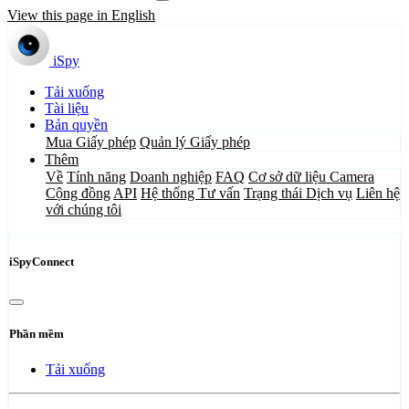
View this page in English
iSpy
Tải xuống
Tài liệu
Bản quyền
Mua Giấy phép
Quản lý Giấy phép
Thêm
Về
Tính năng
Doanh nghiệp
FAQ
Cơ sở dữ liệu Camera
Cộng đồng
API
Hệ thống Tư vấn
Trạng thái Dịch vụ
Liên hệ
với chúng tôi
iSpyConnect
Phần mềm
Tải xuống