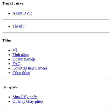
Truy cập từ xa
Agent DVR
Tài liệu
Thêm
Về
Tính năng
Doanh nghiệp
FAQ
Cơ sở dữ liệu Camera
Cộng đồng
Bản quyền
Mua Giấy phép
Quản lý Giấy phép