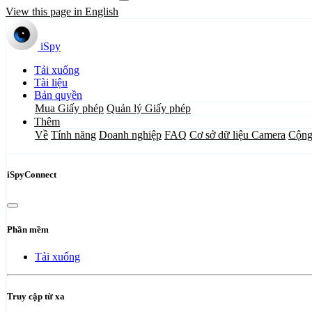
View this page in English
iSpy
Tải xuống
Tài liệu
Bản quyền
Mua Giấy phép
Quản lý Giấy phép
Thêm
Về
Tính năng
Doanh nghiệp
FAQ
Cơ sở dữ liệu Camera
Cộng
iSpyConnect
Phần mềm
Tải xuống
Truy cập từ xa