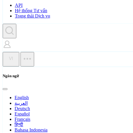
API
Hệ thống Tư vấn
Trạng thái Dịch vụ
VI
Ngôn ngữ
English
العربية
Deutsch
Español
Français
हिन्दी
Bahasa Indonesia