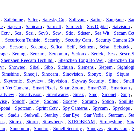
,
Safehome
,
Safer
,
Safesky Cn
,
Safevant
,
Safire
,
Samgane
,
Sa
re
,
Sapsan
,
Saqicam
,
Sarmatt
,
Sarotech
,
Sas Digital
,
Satvision
,
 Cctv
,
Scs
,
Scsi
,
Scv3
,
Scw
,
Sdc
,
Sdeter
,
Sea Wit
,
Secam Cc
o
,
Securicom Tunisie
,
Security
,
Security Cam
,
Security Camera 20
rgy
,
Seesoon
,
Seetong
,
Sefica
,
Seif
,
Seimem
,
Seisa
,
Seisatek
,
rage
,
Serang
,
Sercam
,
Sercomm
,
Serioux
,
Sertek
,
Ses
,
Sesco S
Shenzhen Reecam Tech.ltd.
,
Shenzhen Tong Bo Wei
,
Shenzhen To
vr
,
Showtec
,
Sibel
,
Sibo
,
Sichuan
,
Siemens
,
Siepem
,
Sightlog
,
Simshine
,
Sineoji
,
Sinocam
,
Sinovision
,
Sionyx
,
Sip
,
Siqura
,
,
Skytronic
,
Skyview
,
Skyvision
,
Skyway Security
,
Sline
,
Small
rt Net Camera
,
Smart Pixel
,
Smart Zoom
,
Smart380
,
Smartcam
,
artview
,
Smartvision
,
Smartwares
,
Smax
,
Smc
,
Smonet
,
Smp
,
wise
,
Sonoff
,
Sony
,
Soohao
,
Soospy
,
Sorrano
,
Sotion
,
Soullife
Spotai
,
Spotcam
,
Sprint Cctv
,
Spy Cameras
,
Spycam
,
Spyclops
,
bo
,
Stadis
,
Stalwall
,
Stanley
,
Star Eye
,
Star Vedia
,
Starcam
,
St
ons
,
Storex
,
Storm
,
Strawberry
,
STROBEAM
,
Strongshine
,
Stu
han
,
Suncomm
,
Sundari
,
Sunell Security
,
Suneyes
,
Sunivision
,