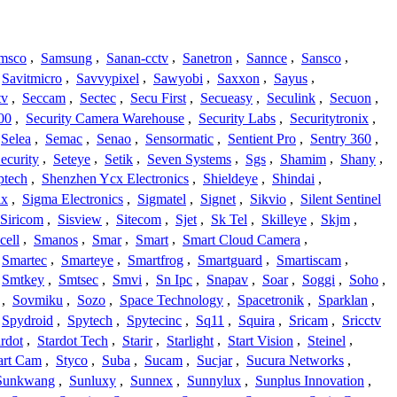
msco
,
Samsung
,
Sanan-cctv
,
Sanetron
,
Sannce
,
Sansco
,
Savitmicro
,
Savvypixel
,
Sawyobi
,
Saxxon
,
Sayus
,
tv
,
Seccam
,
Sectec
,
Secu First
,
Secueasy
,
Seculink
,
Secuon
,
00
,
Security Camera Warehouse
,
Security Labs
,
Securitytronix
,
Selea
,
Semac
,
Senao
,
Sensormatic
,
Sentient Pro
,
Sentry 360
,
ecurity
,
Seteye
,
Setik
,
Seven Systems
,
Sgs
,
Shamim
,
Shany
,
ptech
,
Shenzhen Ycx Electronics
,
Shieldeye
,
Shindai
,
ix
,
Sigma Electronics
,
Sigmatel
,
Signet
,
Sikvio
,
Silent Sentinel
Siricom
,
Sisview
,
Sitecom
,
Sjet
,
Sk Tel
,
Skilleye
,
Skjm
,
cell
,
Smanos
,
Smar
,
Smart
,
Smart Cloud Camera
,
Smartec
,
Smarteye
,
Smartfrog
,
Smartguard
,
Smartiscam
,
Smtkey
,
Smtsec
,
Smvi
,
Sn Ipc
,
Snapav
,
Soar
,
Soggi
,
Soho
,
,
Sovmiku
,
Sozo
,
Space Technology
,
Spacetronik
,
Sparklan
,
Spydroid
,
Spytech
,
Spytecinc
,
Sq11
,
Squira
,
Sricam
,
Sricctv
ardot
,
Stardot Tech
,
Starir
,
Starlight
,
Start Vision
,
Steinel
,
art Cam
,
Styco
,
Suba
,
Sucam
,
Sucjar
,
Sucura Networks
,
Sunkwang
,
Sunluxy
,
Sunnex
,
Sunnylux
,
Sunplus Innovation
,