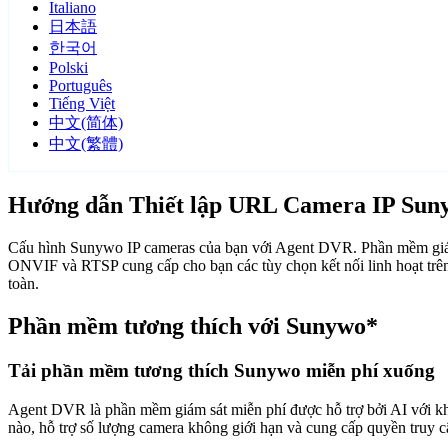
Italiano
日本語
한국어
Polski
Português
Tiếng Việt
中文(简体)
中文(繁體)
Hướng dẫn Thiết lập URL Camera IP Sun
Cấu hình Sunywo IP cameras của bạn với Agent DVR. Phần mềm giám 
ONVIF và RTSP cung cấp cho bạn các tùy chọn kết nối linh hoạt trê
toàn.
Phần mềm tương thích với Sunywo*
Tải phần mềm tương thích Sunywo miễn phí xuống
Agent DVR là phần mềm giám sát miễn phí được hỗ trợ bởi AI với khả n
nào, hỗ trợ số lượng camera không giới hạn và cung cấp quyền truy 