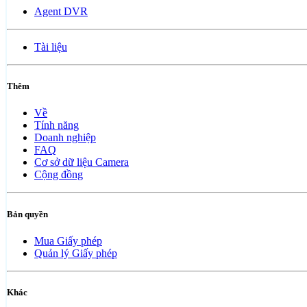
Agent DVR
Tài liệu
Thêm
Về
Tính năng
Doanh nghiệp
FAQ
Cơ sở dữ liệu Camera
Cộng đồng
Bản quyền
Mua Giấy phép
Quản lý Giấy phép
Khác