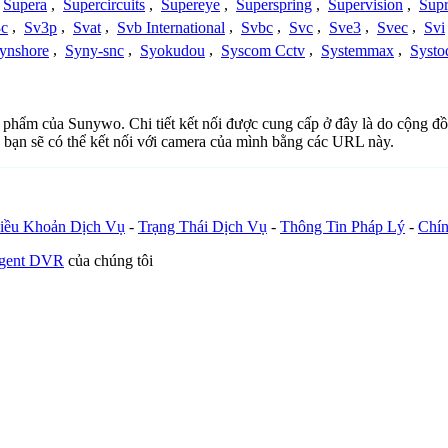
Supera
,
Supercircuits
,
Supereye
,
Superspring
,
Supervision
,
Supr
c
,
Sv3p
,
Svat
,
Svb International
,
Svbc
,
Svc
,
Sve3
,
Svec
,
Svi
ynshore
,
Syny-snc
,
Syokudou
,
Syscom Cctv
,
Systemmax
,
Systo
ản phẩm của Sunywo. Chi tiết kết nối được cung cấp ở đây là do cộng đ
 bạn sẽ có thể kết nối với camera của mình bằng các URL này.
iều Khoản Dịch Vụ
-
Trạng Thái Dịch Vụ
-
Thông Tin Pháp Lý
-
Chín
Agent DVR
của chúng tôi