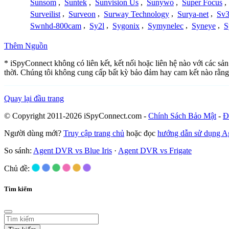
Sunsom
,
Suntek
,
Sunvision Us
,
Sunywo
,
Super Focus
,
Surveilist
,
Surveon
,
Surway Technology
,
Surya-net
,
Sv3
Swnhd-800cam
,
Sy2l
,
Sygonix
,
Symynelec
,
Syneye
,
S
Thêm Nguồn
* iSpyConnect không có liên kết, kết nối hoặc liên hệ nào với các s
thời. Chúng tôi không cung cấp bất kỳ bảo đảm hay cam kết nào rằng
Quay lại đầu trang
© Copyright 2011-2026 iSpyConnect.com -
Chính Sách Bảo Mật
-
Đ
Người dùng mới?
Truy cập trang chủ
hoặc đọc
hướng dẫn sử dụng 
So sánh:
Agent DVR vs Blue Iris
·
Agent DVR vs Frigate
Chủ đề:
Tìm kiếm