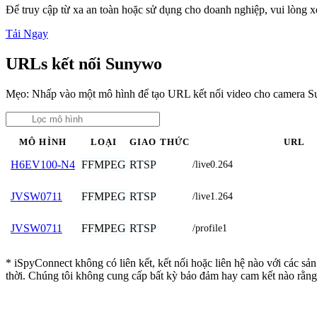
Để truy cập từ xa an toàn hoặc sử dụng cho doanh nghiệp, vui lòng
Tải Ngay
URLs kết nối Sunywo
Mẹo: Nhấp vào một mô hình để tạo URL kết nối video cho camera 
MÔ HÌNH
LOẠI
GIAO THỨC
URL
FFMPEG
RTSP
H6EV100-N4
/live0.264
FFMPEG
RTSP
JVSW0711
/live1.264
FFMPEG
RTSP
JVSW0711
/profile1
* iSpyConnect không có liên kết, kết nối hoặc liên hệ nào với các s
thời. Chúng tôi không cung cấp bất kỳ bảo đảm hay cam kết nào rằng