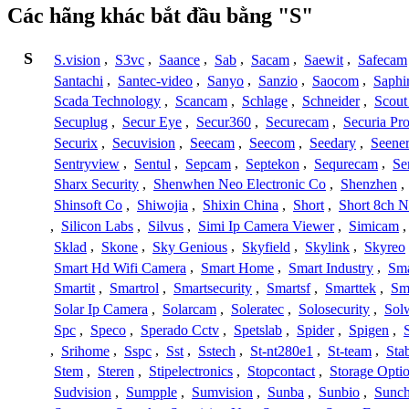
Các hãng khác bắt đầu bằng "S"
S
S.vision
,
S3vc
,
Saance
,
Sab
,
Sacam
,
Saewit
,
Safecam
Santachi
,
Santec-video
,
Sanyo
,
Sanzio
,
Saocom
,
Saphi
Scada Technology
,
Scancam
,
Schlage
,
Schneider
,
Scout
Secuplug
,
Secur Eye
,
Secur360
,
Securecam
,
Securia Pr
Securix
,
Secuvision
,
Seecam
,
Seecom
,
Seedary
,
Seene
Sentryview
,
Sentul
,
Sepcam
,
Septekon
,
Sequrecam
,
Se
Sharx Security
,
Shenwhen Neo Electronic Co
,
Shenzhen
,
Shinsoft Co
,
Shiwojia
,
Shixin China
,
Short
,
Short 8ch N
,
Silicon Labs
,
Silvus
,
Simi Ip Camera Viewer
,
Simicam
Sklad
,
Skone
,
Sky Genious
,
Skyfield
,
Skylink
,
Skyreo
Smart Hd Wifi Camera
,
Smart Home
,
Smart Industry
,
Sma
Smartit
,
Smartrol
,
Smartsecurity
,
Smartsf
,
Smarttek
,
Sm
Solar Ip Camera
,
Solarcam
,
Soleratec
,
Solosecurity
,
Sol
Spc
,
Speco
,
Sperado Cctv
,
Spetslab
,
Spider
,
Spigen
,
,
Srihome
,
Sspc
,
Sst
,
Sstech
,
St-nt280e1
,
St-team
,
Sta
Stem
,
Steren
,
Stipelectronics
,
Stopcontact
,
Storage Opti
Sudvision
,
Sumpple
,
Sumvision
,
Sunba
,
Sunbio
,
Sunc