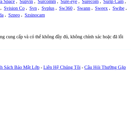
a Space
,
Supvin
,
Surcomm
,
Sure-eye
,
Surecom
,
Surip Cam
,
,
Svision Co
,
Svn
,
Svplus
,
Sw360
,
Swann
,
Sweex
,
Swibe
,
da
,
Szneo
,
Szsinocam
ồng cung cấp và có thể không đầy đủ, không chính xác hoặc đã lỗi
h Sách Bảo Mật Lớp
-
Liên Hệ Chúng Tôi
-
Câu Hỏi Thường Gặp