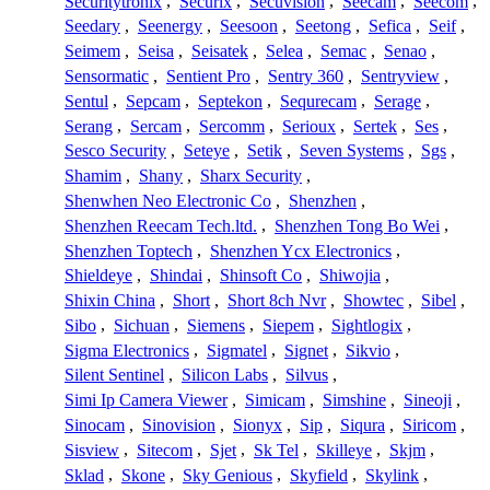
Securitytronix
,
Securix
,
Secuvision
,
Seecam
,
Seecom
,
Seedary
,
Seenergy
,
Seesoon
,
Seetong
,
Sefica
,
Seif
,
Seimem
,
Seisa
,
Seisatek
,
Selea
,
Semac
,
Senao
,
Sensormatic
,
Sentient Pro
,
Sentry 360
,
Sentryview
,
Sentul
,
Sepcam
,
Septekon
,
Sequrecam
,
Serage
,
Serang
,
Sercam
,
Sercomm
,
Serioux
,
Sertek
,
Ses
,
Sesco Security
,
Seteye
,
Setik
,
Seven Systems
,
Sgs
,
Shamim
,
Shany
,
Sharx Security
,
Shenwhen Neo Electronic Co
,
Shenzhen
,
Shenzhen Reecam Tech.ltd.
,
Shenzhen Tong Bo Wei
,
Shenzhen Toptech
,
Shenzhen Ycx Electronics
,
Shieldeye
,
Shindai
,
Shinsoft Co
,
Shiwojia
,
Shixin China
,
Short
,
Short 8ch Nvr
,
Showtec
,
Sibel
,
Sibo
,
Sichuan
,
Siemens
,
Siepem
,
Sightlogix
,
Sigma Electronics
,
Sigmatel
,
Signet
,
Sikvio
,
Silent Sentinel
,
Silicon Labs
,
Silvus
,
Simi Ip Camera Viewer
,
Simicam
,
Simshine
,
Sineoji
,
Sinocam
,
Sinovision
,
Sionyx
,
Sip
,
Siqura
,
Siricom
,
Sisview
,
Sitecom
,
Sjet
,
Sk Tel
,
Skilleye
,
Skjm
,
Sklad
,
Skone
,
Sky Genious
,
Skyfield
,
Skylink
,