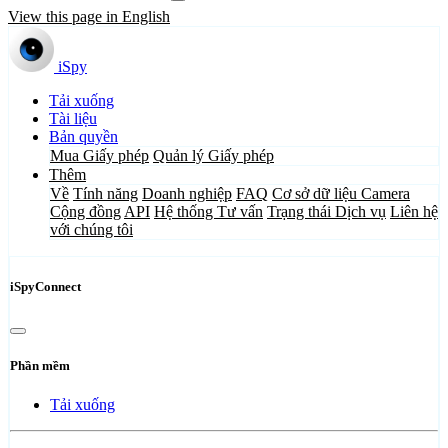
View this page in English
iSpy
Tải xuống
Tài liệu
Bản quyền
Mua Giấy phép
Quản lý Giấy phép
Thêm
Về
Tính năng
Doanh nghiệp
FAQ
Cơ sở dữ liệu Camera
Cộng đồng
API
Hệ thống Tư vấn
Trạng thái Dịch vụ
Liên hệ
với chúng tôi
iSpyConnect
Phần mềm
Tải xuống