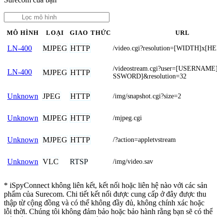
MÔ HÌNH
LOẠI
GIAO THỨC
URL
MJPEG
HTTP
LN-400
/video.cgi?resolution=[WIDTH]x[H
/videostream.cgi?user=[USERNAM
LN-400
MJPEG
HTTP
SSWORD]&resolution=32
JPEG
HTTP
Unknown
/img/snapshot.cgi?size=2
MJPEG
HTTP
Unknown
/mjpeg.cgi
MJPEG
HTTP
Unknown
/?action=appletvstream
VLC
RTSP
Unknown
/img/video.sav
* iSpyConnect không liên kết, kết nối hoặc liên hệ nào với các sản
phẩm của Surecom. Chi tiết kết nối được cung cấp ở đây được thu
thập từ cộng đồng và có thể không đầy đủ, không chính xác hoặc
lỗi thời. Chúng tôi không đảm bảo hoặc bảo hành rằng bạn sẽ có thể