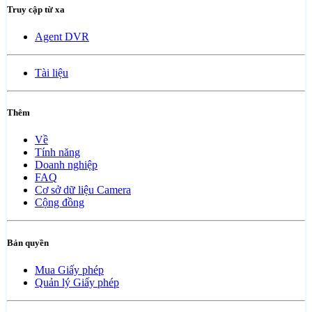
Truy cập từ xa
Agent DVR
Tài liệu
Thêm
Về
Tính năng
Doanh nghiệp
FAQ
Cơ sở dữ liệu Camera
Cộng đồng
Bản quyền
Mua Giấy phép
Quản lý Giấy phép