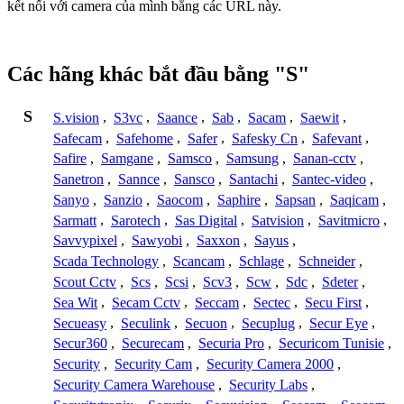
kết nối với camera của mình bằng các URL này.
Các hãng khác bắt đầu bằng "S"
S
S.vision
,
S3vc
,
Saance
,
Sab
,
Sacam
,
Saewit
,
Safecam
,
Safehome
,
Safer
,
Safesky Cn
,
Safevant
,
Safire
,
Samgane
,
Samsco
,
Samsung
,
Sanan-cctv
,
Sanetron
,
Sannce
,
Sansco
,
Santachi
,
Santec-video
,
Sanyo
,
Sanzio
,
Saocom
,
Saphire
,
Sapsan
,
Saqicam
,
Sarmatt
,
Sarotech
,
Sas Digital
,
Satvision
,
Savitmicro
,
Savvypixel
,
Sawyobi
,
Saxxon
,
Sayus
,
Scada Technology
,
Scancam
,
Schlage
,
Schneider
,
Scout Cctv
,
Scs
,
Scsi
,
Scv3
,
Scw
,
Sdc
,
Sdeter
,
Sea Wit
,
Secam Cctv
,
Seccam
,
Sectec
,
Secu First
,
Secueasy
,
Seculink
,
Secuon
,
Secuplug
,
Secur Eye
,
Secur360
,
Securecam
,
Securia Pro
,
Securicom Tunisie
,
Security
,
Security Cam
,
Security Camera 2000
,
Security Camera Warehouse
,
Security Labs
,