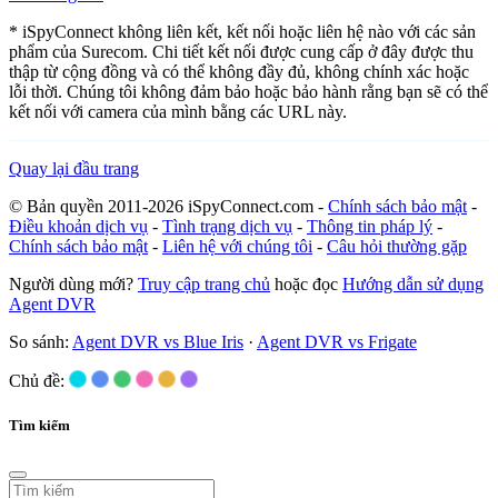
* iSpyConnect không liên kết, kết nối hoặc liên hệ nào với các sản
phẩm của Surecom. Chi tiết kết nối được cung cấp ở đây được thu
thập từ cộng đồng và có thể không đầy đủ, không chính xác hoặc
lỗi thời. Chúng tôi không đảm bảo hoặc bảo hành rằng bạn sẽ có thể
kết nối với camera của mình bằng các URL này.
Quay lại đầu trang
© Bản quyền 2011-2026 iSpyConnect.com -
Chính sách bảo mật
-
Điều khoản dịch vụ
-
Tình trạng dịch vụ
-
Thông tin pháp lý
-
Chính sách bảo mật
-
Liên hệ với chúng tôi
-
Câu hỏi thường gặp
Người dùng mới?
Truy cập trang chủ
hoặc đọc
Hướng dẫn sử dụng
Agent DVR
So sánh:
Agent DVR vs Blue Iris
·
Agent DVR vs Frigate
Chủ đề:
Tìm kiếm