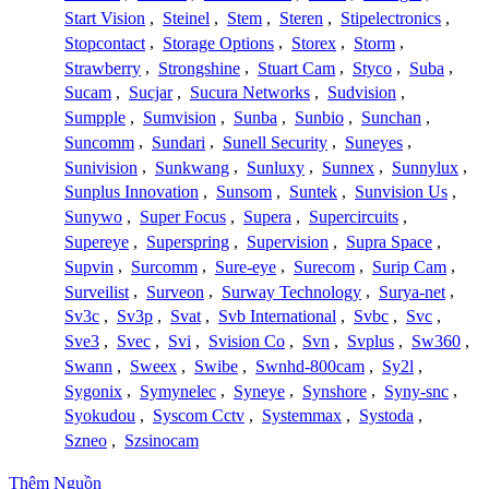
Start Vision
,
Steinel
,
Stem
,
Steren
,
Stipelectronics
,
Stopcontact
,
Storage Options
,
Storex
,
Storm
,
Strawberry
,
Strongshine
,
Stuart Cam
,
Styco
,
Suba
,
Sucam
,
Sucjar
,
Sucura Networks
,
Sudvision
,
Sumpple
,
Sumvision
,
Sunba
,
Sunbio
,
Sunchan
,
Suncomm
,
Sundari
,
Sunell Security
,
Suneyes
,
Sunivision
,
Sunkwang
,
Sunluxy
,
Sunnex
,
Sunnylux
,
Sunplus Innovation
,
Sunsom
,
Suntek
,
Sunvision Us
,
Sunywo
,
Super Focus
,
Supera
,
Supercircuits
,
Supereye
,
Superspring
,
Supervision
,
Supra Space
,
Supvin
,
Surcomm
,
Sure-eye
,
Surecom
,
Surip Cam
,
Surveilist
,
Surveon
,
Surway Technology
,
Surya-net
,
Sv3c
,
Sv3p
,
Svat
,
Svb International
,
Svbc
,
Svc
,
Sve3
,
Svec
,
Svi
,
Svision Co
,
Svn
,
Svplus
,
Sw360
,
Swann
,
Sweex
,
Swibe
,
Swnhd-800cam
,
Sy2l
,
Sygonix
,
Symynelec
,
Syneye
,
Synshore
,
Syny-snc
,
Syokudou
,
Syscom Cctv
,
Systemmax
,
Systoda
,
Szneo
,
Szsinocam
Thêm Nguồn