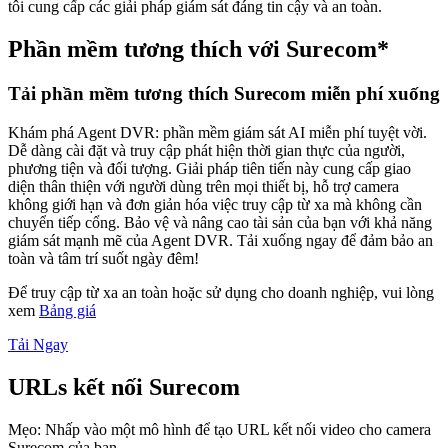
tôi cung cấp các giải pháp giám sát đáng tin cậy và an toàn.
Phần mềm tương thích với Surecom*
Tải phần mềm tương thích Surecom miễn phí xuống
Khám phá Agent DVR: phần mềm giám sát AI miễn phí tuyệt vời.
Dễ dàng cài đặt và truy cập phát hiện thời gian thực của người,
phương tiện và đối tượng. Giải pháp tiên tiến này cung cấp giao
diện thân thiện với người dùng trên mọi thiết bị, hỗ trợ camera
không giới hạn và đơn giản hóa việc truy cập từ xa mà không cần
chuyển tiếp cổng. Bảo vệ và nâng cao tài sản của bạn với khả năng
giám sát mạnh mẽ của Agent DVR. Tải xuống ngay để đảm bảo an
toàn và tâm trí suốt ngày đêm!
Để truy cập từ xa an toàn hoặc sử dụng cho doanh nghiệp, vui lòng
xem
Bảng giá
Tải Ngay
URLs kết nối Surecom
Mẹo: Nhấp vào một mô hình để tạo URL kết nối video cho camera
Surecom của bạn