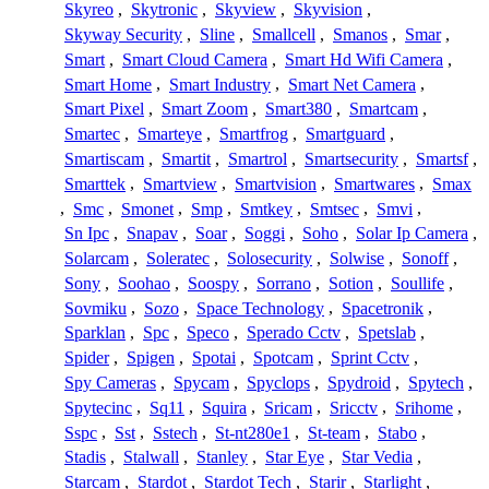
Skyreo
,
Skytronic
,
Skyview
,
Skyvision
,
Skyway Security
,
Sline
,
Smallcell
,
Smanos
,
Smar
,
Smart
,
Smart Cloud Camera
,
Smart Hd Wifi Camera
,
Smart Home
,
Smart Industry
,
Smart Net Camera
,
Smart Pixel
,
Smart Zoom
,
Smart380
,
Smartcam
,
Smartec
,
Smarteye
,
Smartfrog
,
Smartguard
,
Smartiscam
,
Smartit
,
Smartrol
,
Smartsecurity
,
Smartsf
,
Smarttek
,
Smartview
,
Smartvision
,
Smartwares
,
Smax
,
Smc
,
Smonet
,
Smp
,
Smtkey
,
Smtsec
,
Smvi
,
Sn Ipc
,
Snapav
,
Soar
,
Soggi
,
Soho
,
Solar Ip Camera
,
Solarcam
,
Soleratec
,
Solosecurity
,
Solwise
,
Sonoff
,
Sony
,
Soohao
,
Soospy
,
Sorrano
,
Sotion
,
Soullife
,
Sovmiku
,
Sozo
,
Space Technology
,
Spacetronik
,
Sparklan
,
Spc
,
Speco
,
Sperado Cctv
,
Spetslab
,
Spider
,
Spigen
,
Spotai
,
Spotcam
,
Sprint Cctv
,
Spy Cameras
,
Spycam
,
Spyclops
,
Spydroid
,
Spytech
,
Spytecinc
,
Sq11
,
Squira
,
Sricam
,
Sricctv
,
Srihome
,
Sspc
,
Sst
,
Sstech
,
St-nt280e1
,
St-team
,
Stabo
,
Stadis
,
Stalwall
,
Stanley
,
Star Eye
,
Star Vedia
,
Starcam
,
Stardot
,
Stardot Tech
,
Starir
,
Starlight
,