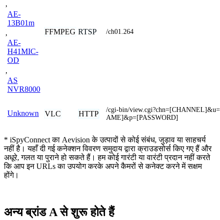
,
AE-
13B01m
FFMPEG
RTSP
/ch01.264
,
AE-
H41MIC-
OD
,
AS
NVR8000
/cgi-bin/view.cgi?chn=[CHANNEL]&
Unknown
VLC
HTTP
AME]&p=[PASSWORD]
* iSpyConnect का Aevision के उत्पादों से कोई संबंध, जुड़ाव या साहचर्य
नहीं है। यहाँ दी गई कनेक्शन विवरण समुदाय द्वारा क्राउडसोर्स किए गए हैं और
अधूरे, गलत या पुराने हो सकते हैं। हम कोई गारंटी या वारंटी प्रदान नहीं करते
कि आप इन URLs का उपयोग करके अपने कैमरों से कनेक्ट करने में सक्षम
होंगे।
अन्य ब्रांड A से शुरू होते हैं