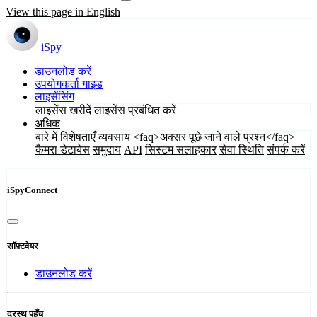
View this page in English
iSpy
डाउनलोड करें
उपयोगकर्ता गाइड
लाइसेंसिंग
लाइसेंस खरीदें
लाइसेंस प्रबंधित करें
अधिक
बारे में
विशेषताएँ
व्यवसाय
<faq>अक्सर पूछे जाने वाले प्रश्न</faq>
कैमरा डेटाबेस
समुदाय
API
सिस्टम सलाहकार
सेवा स्थिति
संपर्क करें
iSpyConnect
सॉफ़्टवेयर
डाउनलोड करें
दूरस्थ पहुँच