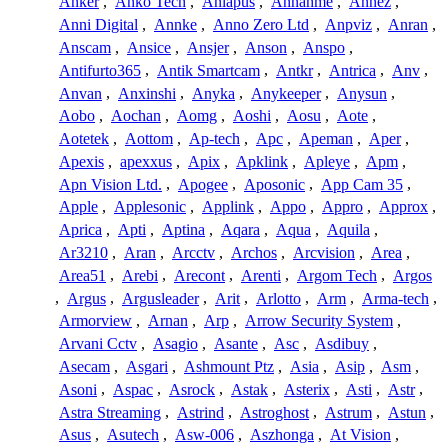
Anker
,
Anko Tech
,
Anlapus
,
Annahme
,
Annez
,
Anni Digital
,
Annke
,
Anno Zero Ltd
,
Anpviz
,
Anran
,
Anscam
,
Ansice
,
Ansjer
,
Anson
,
Anspo
,
Antifurto365
,
Antik Smartcam
,
Antkr
,
Antrica
,
Anv
,
Anvan
,
Anxinshi
,
Anyka
,
Anykeeper
,
Anysun
,
Aobo
,
Aochan
,
Aomg
,
Aoshi
,
Aosu
,
Aote
,
Aotetek
,
Aottom
,
Ap-tech
,
Apc
,
Apeman
,
Aper
,
Apexis
,
apexxus
,
Apix
,
Apklink
,
Apleye
,
Apm
,
Apn Vision Ltd.
,
Apogee
,
Aposonic
,
App Cam 35
,
Apple
,
Applesonic
,
Applink
,
Appo
,
Appro
,
Approx
,
Aprica
,
Apti
,
Aptina
,
Aqara
,
Aqua
,
Aquila
,
Ar3210
,
Aran
,
Arcctv
,
Archos
,
Arcvision
,
Area
,
Area51
,
Arebi
,
Arecont
,
Arenti
,
Argom Tech
,
Argos
,
Argus
,
Argusleader
,
Arit
,
Arlotto
,
Arm
,
Arma-tech
,
Armorview
,
Arnan
,
Arp
,
Arrow Security System
,
Arvani Cctv
,
Asagio
,
Asante
,
Asc
,
Asdibuy
,
Asecam
,
Asgari
,
Ashmount Ptz
,
Asia
,
Asip
,
Asm
,
Asoni
,
Aspac
,
Asrock
,
Astak
,
Asterix
,
Asti
,
Astr
,
Astra Streaming
,
Astrind
,
Astroghost
,
Astrum
,
Astun
,
Asus
,
Asutech
,
Asw-006
,
Aszhonga
,
At Vision
,