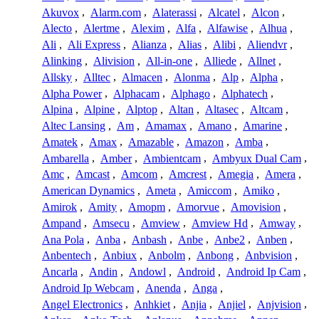
Akuvox
,
Alarm.com
,
Alaterassi
,
Alcatel
,
Alcon
,
Alecto
,
Alertme
,
Alexim
,
Alfa
,
Alfawise
,
Alhua
,
Ali
,
Ali Express
,
Alianza
,
Alias
,
Alibi
,
Aliendvr
,
Alinking
,
Alivision
,
All-in-one
,
Alliede
,
Allnet
,
Allsky
,
Alltec
,
Almacen
,
Alonma
,
Alp
,
Alpha
,
Alpha Power
,
Alphacam
,
Alphago
,
Alphatech
,
Alpina
,
Alpine
,
Alptop
,
Altan
,
Altasec
,
Altcam
,
Altec Lansing
,
Am
,
Amamax
,
Amano
,
Amarine
,
Amatek
,
Amax
,
Amazable
,
Amazon
,
Amba
,
Ambarella
,
Amber
,
Ambientcam
,
Ambyux Dual Cam
,
Amc
,
Amcast
,
Amcom
,
Amcrest
,
Amegia
,
Amera
,
American Dynamics
,
Ameta
,
Amiccom
,
Amiko
,
Amirok
,
Amity
,
Amopm
,
Amorvue
,
Amovision
,
Ampand
,
Amsecu
,
Amview
,
Amview Hd
,
Amway
,
Ana Pola
,
Anba
,
Anbash
,
Anbe
,
Anbe2
,
Anben
,
Anbentech
,
Anbiux
,
Anbolm
,
Anbong
,
Anbvision
,
Ancarla
,
Andin
,
Andowl
,
Android
,
Android Ip Cam
,
Android Ip Webcam
,
Anenda
,
Anga
,
Angel Electronics
,
Anhkiet
,
Anjia
,
Anjiel
,
Anjvision
,