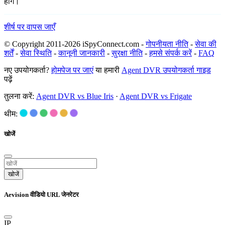
होंगे।
शीर्ष पर वापस जाएँ
© Copyright 2011-2026 iSpyConnect.com -
गोपनीयता नीति
-
सेवा की
शर्तें
-
सेवा स्थिति
-
कानूनी जानकारी
-
सुरक्षा नीति
-
हमसे संपर्क करें
-
FAQ
नए उपयोगकर्ता?
होमपेज पर जाएं
या हमारी
Agent DVR उपयोगकर्ता गाइड
पढ़ें
तुलना करें:
Agent DVR vs Blue Iris
·
Agent DVR vs Frigate
थीम:
खोजें
खोजें
Aevision वीडियो URL जेनरेटर
IP