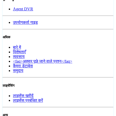
Agent DVR
उपयोगकर्ता गाइड
अधिक
बारे में
विशेषताएँ
व्यवसाय
<faq>अक्सर पूछे जाने वाले प्रश्न</faq>
कैमरा डेटाबेस
समुदाय
लाइसेंसिंग
लाइसेंस खरीदें
लाइसेंस प्रबंधित करें
अन्य