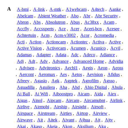
A
A-bmi
,
A-link
,
A-mtk
,
A1webcam
,
A4tech
,
Aanke
,
Abelcam
,
Abient Weather
,
Abo
,
Abr
,
Abr Security
,
Abron
,
Abs
,
Absolutron
,
Abus
,
Ac38xx
,
Acam
,
Accfly
,
Accsxperts
,
Ace
,
Acer
,
Aceri-bcn
,
Acesee
,
Achtertuin
,
Acm
,
Acm-v3002
,
Acor
,
Acromedia
,
Acti
,
Action
,
Actioncam
,
Actiontec
,
Activa
,
Active
,
Active Vision
,
Activecam
,
Acumen
,
Acunico
,
Acvil
,
Adamas
,
Adapter
,
Adata
,
Adc
,
Adeco
,
Adiance
,
Adj
,
Adt
,
Adv
,
Advance
,
Advanced Home
,
Advidia
,
Advisen
,
Advitronics
,
Aecbl1
,
Aegis
,
Aeon
,
Aeoss
,
Aercont
,
Aeromax
,
Aes
,
Aetos
,
Aevision
,
Afidus
,
Afreey
,
Agasio
,
Agk
,
Agptek
,
Agrofilm
,
Agsso
,
Aguadilla
,
Aguilera
,
Aha
,
Ahd
,
Ahio Digital
,
Ahula
,
Ai Ball
,
Ai Wifi
,
Aiboostpro
,
Aicam
,
Aida
,
Aiex
,
Aigas
,
Ainol
,
Aipcam
,
Aircam
,
Aircamubnt
,
Airlink
,
Airlive
,
Airmobi
,
Airship
,
Airsight
,
Airsoft
,
Airspace
,
Airstream
,
Airties
,
Airtop
,
Airview
,
Airwave
,
Ait
,
Aitek
,
Aivant
,
Ajhua
,
Ajt
,
Ajtv
,
Akai
,
Akaso
,
Akeia
,
Akon
,
Aksilium
,
Aku
,