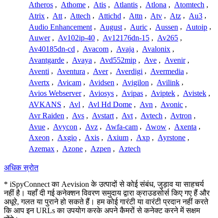
Atheros
,
Athome
,
Atis
,
Atlantis
,
Atlona
,
Atomtech
,
Atrix
,
Att
,
Attech
,
Attichd
,
Attn
,
Atv
,
Atz
,
Au3
,
Audio Enhancement
,
August
,
Auric
,
Aussen
,
Autoip
,
Auwer
,
Av102ip-40
,
Av12176dn-15
,
Av265
,
Av40185dn-cd
,
Avacom
,
Avaja
,
Avalonix
,
Avantgarde
,
Avaya
,
Avd552mip
,
Ave
,
Avenir
,
Aventi
,
Aventura
,
Aver
,
Averdigi
,
Avermedia
,
Avertx
,
Avicam
,
Avidsen
,
Avigilon
,
Avilink
,
Avios Webserver
,
Aviosys
,
Avipas
,
Aviptek
,
Avistek
,
AVKANS
,
Avl
,
Avl Hd Dome
,
Avn
,
Avonic
,
Avr Raiden
,
Avs
,
Avstart
,
Avt
,
Avtech
,
Avtron
,
Avue
,
Avycon
,
Avz
,
Awfa-cam
,
Awow
,
Axenta
,
Axeon
,
Axgio
,
Axis
,
Axium
,
Axp
,
Ayrstone
,
Azemax
,
Azone
,
Azpen
,
Aztech
अधिक स्रोत
* iSpyConnect का Aevision के उत्पादों से कोई संबंध, जुड़ाव या साहचर्य
नहीं है। यहाँ दी गई कनेक्शन विवरण समुदाय द्वारा क्राउडसोर्स किए गए हैं और
अधूरे, गलत या पुराने हो सकते हैं। हम कोई गारंटी या वारंटी प्रदान नहीं करते
कि आप इन URLs का उपयोग करके अपने कैमरों से कनेक्ट करने में सक्षम