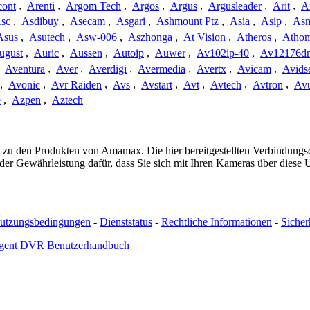
cont
,
Arenti
,
Argom Tech
,
Argos
,
Argus
,
Argusleader
,
Arit
,
Ar
sc
,
Asdibuy
,
Asecam
,
Asgari
,
Ashmount Ptz
,
Asia
,
Asip
,
As
Asus
,
Asutech
,
Asw-006
,
Aszhonga
,
At Vision
,
Atheros
,
Atho
ugust
,
Auric
,
Aussen
,
Autoip
,
Auwer
,
Av102ip-40
,
Av12176dn
,
Aventura
,
Aver
,
Averdigi
,
Avermedia
,
Avertx
,
Avicam
,
Avids
,
Avonic
,
Avr Raiden
,
Avs
,
Avstart
,
Avt
,
Avtech
,
Avtron
,
Av
e
,
Azpen
,
Aztech
g zu den Produkten von Amamax. Die hier bereitgestellten Verbindun
 oder Gewährleistung dafür, dass Sie sich mit Ihren Kameras über dies
utzungsbedingungen
-
Dienststatus
-
Rechtliche Informationen
-
Sicherh
gent DVR Benutzerhandbuch