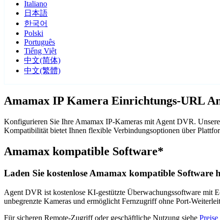
Italiano
日本語
한국어
Polski
Português
Tiếng Việt
中文(简体)
中文(繁體)
Amamax IP Kamera Einrichtungs-URL An
Konfigurieren Sie Ihre Amamax IP-Kameras mit Agent DVR. Unsere 
Kompatibilität bietet Ihnen flexible Verbindungsoptionen über Pla
Amamax kompatible Software*
Laden Sie kostenlose Amamax kompatible Software h
Agent DVR ist kostenlose KI-gestützte Überwachungssoftware mit Ech
unbegrenzte Kameras und ermöglicht Fernzugriff ohne Port-Weiterle
Für sicheren Remote-Zugriff oder geschäftliche Nutzung siehe
Preise