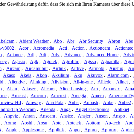
 oder Gewährleistung dafür, dass Sie sich mit Ihren Kameras über dies
belcam
,
Abient Weather
,
Abo
,
Abr
,
Abr Security
,
Abron
,
Abs
-v3002
,
Acor
,
Acromedia
,
Acti
,
Action
,
Actioncam
,
Actiontec
o
,
Adiance
,
Adj
,
Adt
,
Adv
,
Advance
,
Advanced Home
,
Advi
reey
,
Agasio
,
Agk
,
Agptek
,
Agrofilm
,
Agsso
,
Aguadilla
,
Agui
m
,
Aircam
,
Aircamubnt
,
Airlink
,
Airlive
,
Airmobi
,
Airship
,
Air
,
Akaso
,
Akeia
,
Akon
,
Aksilium
,
Aku
,
Akuvox
,
Alarm.com
,
bi
,
Aliendvr
,
Alinking
,
Alivision
,
All-in-one
,
Alliede
,
Allnet
,
p
,
Altan
,
Altasec
,
Altcam
,
Altec Lansing
,
Am
,
Amamax
,
Ama
Amc
,
Amcast
,
Amcom
,
Amcrest
,
Amegia
,
Amera
,
American Dy
mview Hd
,
Amway
,
Ana Pola
,
Anba
,
Anbash
,
Anbe
,
Anbe2
ndroid Ip Webcam
,
Anenda
,
Anga
,
Angel Electronics
,
Anhkiet
,
,
Anpviz
,
Anran
,
Anscam
,
Ansice
,
Ansjer
,
Anson
,
Anspo
,
An
,
Aomg
,
Aoshi
,
Aosu
,
Aote
,
Aotetek
,
Aottom
,
Ap-tech
,
Apc
5
,
Apple
,
Applesonic
,
Applink
,
Appo
,
Appro
,
Approx
,
Aprica