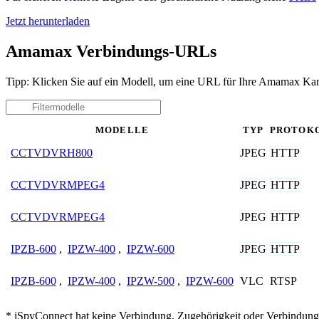
Jetzt herunterladen
Amamax Verbindungs-URLs
Tipp: Klicken Sie auf ein Modell, um eine URL für Ihre Amamax Kam
MODELLE
TYP
PROTOK
JPEG
HTTP
CCTVDVRH800
JPEG
HTTP
CCTVDVRMPEG4
JPEG
HTTP
CCTVDVRMPEG4
JPEG
HTTP
IPZB-600
,
IPZW-400
,
IPZW-600
VLC
RTSP
IPZB-600
,
IPZW-400
,
IPZW-500
,
IPZW-600
* iSpyConnect hat keine Verbindung, Zugehörigkeit oder Verbindun