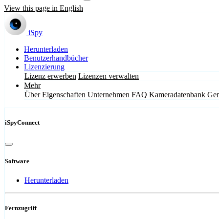
View this page in English
iSpy
Herunterladen
Benutzerhandbücher
Lizenzierung
Lizenz erwerben
Lizenzen verwalten
Mehr
Über
Eigenschaften
Unternehmen
FAQ
Kameradatenbank
Gem
iSpyConnect
Software
Herunterladen
Fernzugriff