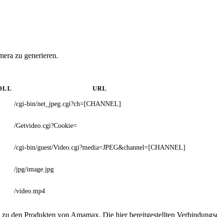
era zu generieren.
OLL
URL
/cgi-bin/net_jpeg.cgi?ch=[CHANNEL]
/Getvideo.cgi?Cookie=
/cgi-bin/guest/Video.cgi?media=JPEG&channel=[CHANNEL]
/jpg/image.jpg
/video.mp4
g zu den Produkten von Amamax. Die hier bereitgestellten Verbindun