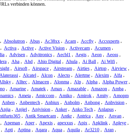
e URLs verbinden können.
,
Absolutron
,
Abus
,
Ac38xx
,
Acam
,
Accfly
,
Accsxperts
,
,
Activa
,
Active
,
Active Vision
,
Activecam
,
Acumen
,
dia
,
Advisen
,
Advitronics
,
Aecbl1
,
Aegis
,
Aeon
,
Aeoss
,
lera
,
Aha
,
Ahd
,
Ahio Digital
,
Ahula
,
Ai Ball
,
Ai Wifi
,
sight
,
Airsoft
,
Airspace
,
Airstream
,
Airties
,
Airtop
,
Airview
,
Alaterassi
,
Alcatel
,
Alcon
,
Alecto
,
Alertme
,
Alexim
,
Alfa
,
Allsky
,
Alltec
,
Almacen
,
Alonma
,
Alp
,
Alpha
,
Alpha Power
,
no
,
Amarine
,
Amatek
,
Amax
,
Amazable
,
Amazon
,
Amba
,
namics
,
Ameta
,
Amiccom
,
Amiko
,
Amirok
,
Amity
,
Amopm
,
Anben
,
Anbentech
,
Anbiux
,
Anbolm
,
Anbong
,
Anbvision
,
Anjia
,
Anjiel
,
Anjvision
,
Anker
,
Anko Tech
,
Anlapus
,
tifurto365
,
Antik Smartcam
,
Antkr
,
Antrica
,
Anv
,
Anvan
,
,
Apeman
,
Aper
,
Apexis
,
apexxus
,
Apix
,
Apklink
,
Apleye
,
,
Apti
,
Aptina
,
Aqara
,
Aqua
,
Aquila
,
Ar3210
,
Aran
,