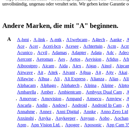
unvollständig, ungenau oder veraltet sein. Wir geben keine Garantie
Andere Marken, die mit "A" beginnen.
A
A-bmi
,
A-link
,
A-mtk
,
A1webcam
,
A4tech
,
Aanke
,
A
Ace
,
Acer
,
Aceri-bcn
,
Acesee
,
Achtertuin
,
Acm
,
Acm
Acunico
,
Acvil
,
Adamas
,
Adapter
,
Adata
,
Adc
,
Adec
Aercont
,
Aeromax
,
Aes
,
Aetos
,
Aevision
,
Afidus
,
Af
Aiboostpro
,
Aicam
,
Aida
,
Aiex
,
Aigas
,
Ainol
,
Aipca
Airwave
,
Ait
,
Aitek
,
Aivant
,
Ajhua
,
Ajt
,
Ajtv
,
Akai
Alfawise
,
Alhua
,
Ali
,
Ali Express
,
Alianza
,
Alias
,
Ali
Alphacam
,
Alphago
,
Alphatech
,
Alpina
,
Alpine
,
Alpto
Ambarella
,
Amber
,
Ambientcam
,
Ambyux Dual Cam
,
,
Amorvue
,
Amovision
,
Ampand
,
Amsecu
,
Amview
,
A
Ancarla
,
Andin
,
Andowl
,
Android
,
Android Ip Cam
,
A
Annahme
,
Annez
,
Anni Digital
,
Annke
,
Anno Zero Ltd
Anxinshi
,
Anyka
,
Anykeeper
,
Anysun
,
Aobo
,
Aochan
Apm
,
Apn Vision Ltd.
,
Apogee
,
Aposonic
,
App Cam 3