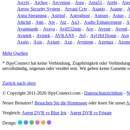
Arcctv
,
Archos
,
Arcvision
,
Area
,
Area51
,
Arebi
,
Are
Arrow Security System
,
Arvani Cctv
,
Asagio
,
Asante
,
A
Astra Streaming
,
Astrind
,
Astroghost
,
Astrum
,
Astun
,
Attichd
,
Attn
,
Atv
,
Atz
,
Au3
,
Audio Enhancement
,
A
Avantgarde
,
Avaya
,
Avd552mip
,
Ave
,
Avenir
,
Aventi
Aviptek
,
Avistek
,
AVKANS
,
Avl
,
Avl Hd Dome
,
Avn
Axgio
,
Axis
,
Axium
,
Axp
,
Ayrstone
,
Azemax
,
Azon
Mehr Quellen
* iSpyConnect hat keine Verbindung, Zugehörigkeit oder Verbindun
unvollständig, ungenau oder veraltet sein. Wir geben keine Garantie
Zurück nach oben
© Copyright 2011-2026 iSpyConnect.com -
Datenschutzrichtlinie
-
N
Neuer Benutzer?
Besuchen Sie die Homepage
oder lesen Sie unser
A
Vergleich:
Agent DVR vs Blue Iris
·
Agent DVR vs Frigate
Design: