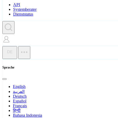
API
Systemberater
Dienststatus
DE
Sprache
English
العربية
Deutsch
Español
Français
हिन्दी
Bahasa Indonesia