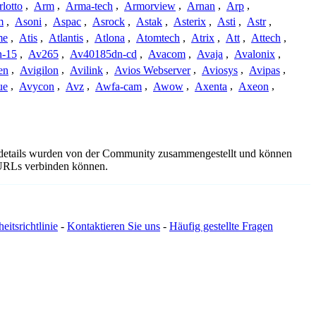
lotto
,
Arm
,
Arma-tech
,
Armorview
,
Arnan
,
Arp
,
m
,
Asoni
,
Aspac
,
Asrock
,
Astak
,
Asterix
,
Asti
,
Astr
,
me
,
Atis
,
Atlantis
,
Atlona
,
Atomtech
,
Atrix
,
Att
,
Attech
,
-15
,
Av265
,
Av40185dn-cd
,
Avacom
,
Avaja
,
Avalonix
,
en
,
Avigilon
,
Avilink
,
Avios Webserver
,
Aviosys
,
Avipas
,
ue
,
Avycon
,
Avz
,
Awfa-cam
,
Awow
,
Axenta
,
Axeon
,
gsdetails wurden von der Community zusammengestellt und können
e URLs verbinden können.
eitsrichtlinie
-
Kontaktieren Sie uns
-
Häufig gestellte Fragen