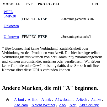
MODELLE
TYP
PROTOKOLL
URL
WIFI-
5MP-30
FFMPEG
RTSP
/Streaming/channels/702
,
Unknown
FFMPEG
RTSP
Unknown
/Streaming/channels/4
* iSpyConnect hat keine Verbindung, Zugehörigkeit oder
Verbindung zu den Produkten von Acvil. Die hier bereitgestellten
Verbindungsdetails wurden von der Community zusammengestellt
und können unvollständig, ungenau oder veraltet sein. Wir geben
keine Garantie oder Gewährleistung dafür, dass Sie sich mit Ihren
Kameras über diese URLs verbinden können.
Andere Marken, die mit "A" beginnen.
A
A-bmi
,
A-link
,
A-mtk
,
A1webcam
,
A4tech
,
Aanke
,
Abelcam
,
Abient Weather
,
Abo
,
Abr
,
Abr Security
,