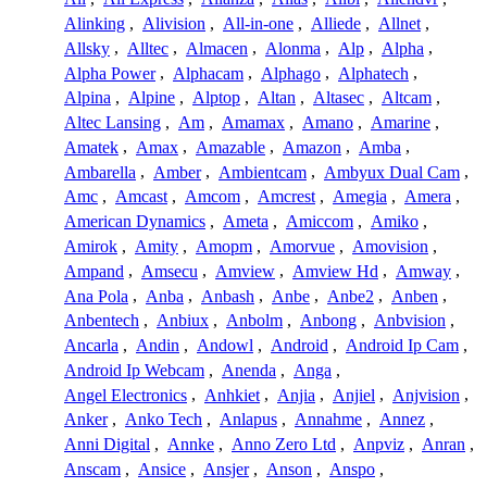
Alinking
,
Alivision
,
All-in-one
,
Alliede
,
Allnet
,
Allsky
,
Alltec
,
Almacen
,
Alonma
,
Alp
,
Alpha
,
Alpha Power
,
Alphacam
,
Alphago
,
Alphatech
,
Alpina
,
Alpine
,
Alptop
,
Altan
,
Altasec
,
Altcam
,
Altec Lansing
,
Am
,
Amamax
,
Amano
,
Amarine
,
Amatek
,
Amax
,
Amazable
,
Amazon
,
Amba
,
Ambarella
,
Amber
,
Ambientcam
,
Ambyux Dual Cam
,
Amc
,
Amcast
,
Amcom
,
Amcrest
,
Amegia
,
Amera
,
American Dynamics
,
Ameta
,
Amiccom
,
Amiko
,
Amirok
,
Amity
,
Amopm
,
Amorvue
,
Amovision
,
Ampand
,
Amsecu
,
Amview
,
Amview Hd
,
Amway
,
Ana Pola
,
Anba
,
Anbash
,
Anbe
,
Anbe2
,
Anben
,
Anbentech
,
Anbiux
,
Anbolm
,
Anbong
,
Anbvision
,
Ancarla
,
Andin
,
Andowl
,
Android
,
Android Ip Cam
,
Android Ip Webcam
,
Anenda
,
Anga
,
Angel Electronics
,
Anhkiet
,
Anjia
,
Anjiel
,
Anjvision
,
Anker
,
Anko Tech
,
Anlapus
,
Annahme
,
Annez
,
Anni Digital
,
Annke
,
Anno Zero Ltd
,
Anpviz
,
Anran
,
Anscam
,
Ansice
,
Ansjer
,
Anson
,
Anspo
,