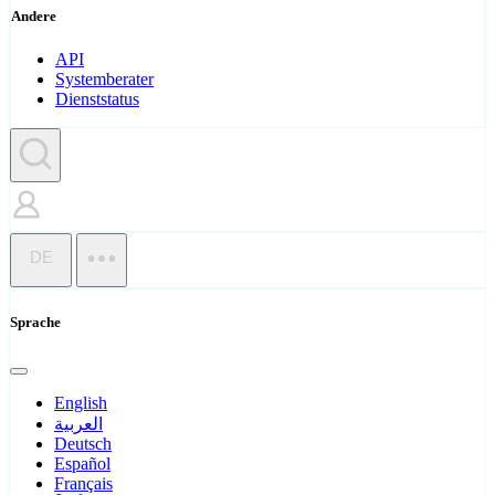
Andere
API
Systemberater
Dienststatus
DE
Sprache
English
العربية
Deutsch
Español
Français