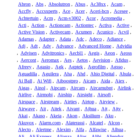
Abron
,
Abs
,
Absolutron
,
Abus
,
Ac38xx
,
Acam
,
Accfly
,
Accsxperts
,
Ace
,
Acer
,
Aceri-bcn
,
Acesee
,
Achtertuin
,
Acm
,
Acm-v3002
,
Acor
,
Acromedia
,
Acti
,
Action
,
Actioncam
,
Actiontec
,
Activa
,
Active
,
Active Vision
,
Activecam
,
Acumen
,
Acunico
,
Acvil
,
Adamas
,
Adapter
,
Adata
,
Adc
,
Adeco
,
Adiance
,
Adj
,
Adt
,
Adv
,
Advance
,
Advanced Home
,
Advidia
,
Advisen
,
Advitronics
,
Aecbl1
,
Aegis
,
Aeon
,
Aeoss
,
Aercont
,
Aeromax
,
Aes
,
Aetos
,
Aevision
,
Afidus
,
Afreey
,
Agasio
,
Agk
,
Agptek
,
Agrofilm
,
Agsso
,
Aguadilla
,
Aguilera
,
Aha
,
Ahd
,
Ahio Digital
,
Ahula
,
Ai Ball
,
Ai Wifi
,
Aiboostpro
,
Aicam
,
Aida
,
Aiex
,
Aigas
,
Ainol
,
Aipcam
,
Aircam
,
Aircamubnt
,
Airlink
,
Airlive
,
Airmobi
,
Airship
,
Airsight
,
Airsoft
,
Airspace
,
Airstream
,
Airties
,
Airtop
,
Airview
,
Airwave
,
Ait
,
Aitek
,
Aivant
,
Ajhua
,
Ajt
,
Ajtv
,
Akai
,
Akaso
,
Akeia
,
Akon
,
Aksilium
,
Aku
,
Akuvox
,
Alarm.com
,
Alaterassi
,
Alcatel
,
Alcon
,
Alecto
,
Alertme
,
Alexim
,
Alfa
,
Alfawise
,
Alhua
,
Ali
,
Ali Express
,
Alianza
,
Alias
,
Alibi
,
Aliendvr
,