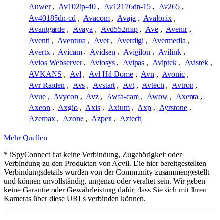
Auwer
,
Av102ip-40
,
Av12176dn-15
,
Av265
,
Av40185dn-cd
,
Avacom
,
Avaja
,
Avalonix
,
Avantgarde
,
Avaya
,
Avd552mip
,
Ave
,
Avenir
,
Aventi
,
Aventura
,
Aver
,
Averdigi
,
Avermedia
,
Avertx
,
Avicam
,
Avidsen
,
Avigilon
,
Avilink
,
Avios Webserver
,
Aviosys
,
Avipas
,
Aviptek
,
Avistek
,
AVKANS
,
Avl
,
Avl Hd Dome
,
Avn
,
Avonic
,
Avr Raiden
,
Avs
,
Avstart
,
Avt
,
Avtech
,
Avtron
,
Avue
,
Avycon
,
Avz
,
Awfa-cam
,
Awow
,
Axenta
,
Axeon
,
Axgio
,
Axis
,
Axium
,
Axp
,
Ayrstone
,
Azemax
,
Azone
,
Azpen
,
Aztech
Mehr Quellen
* iSpyConnect hat keine Verbindung, Zugehörigkeit oder
Verbindung zu den Produkten von Acvil. Die hier bereitgestellten
Verbindungsdetails wurden von der Community zusammengestellt
und können unvollständig, ungenau oder veraltet sein. Wir geben
keine Garantie oder Gewährleistung dafür, dass Sie sich mit Ihren
Kameras über diese URLs verbinden können.