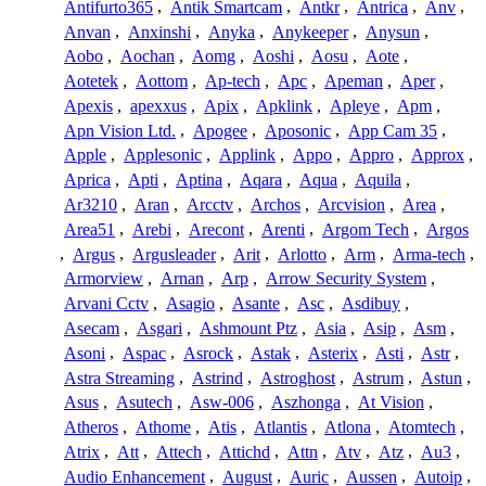
Antifurto365
,
Antik Smartcam
,
Antkr
,
Antrica
,
Anv
,
Anvan
,
Anxinshi
,
Anyka
,
Anykeeper
,
Anysun
,
Aobo
,
Aochan
,
Aomg
,
Aoshi
,
Aosu
,
Aote
,
Aotetek
,
Aottom
,
Ap-tech
,
Apc
,
Apeman
,
Aper
,
Apexis
,
apexxus
,
Apix
,
Apklink
,
Apleye
,
Apm
,
Apn Vision Ltd.
,
Apogee
,
Aposonic
,
App Cam 35
,
Apple
,
Applesonic
,
Applink
,
Appo
,
Appro
,
Approx
,
Aprica
,
Apti
,
Aptina
,
Aqara
,
Aqua
,
Aquila
,
Ar3210
,
Aran
,
Arcctv
,
Archos
,
Arcvision
,
Area
,
Area51
,
Arebi
,
Arecont
,
Arenti
,
Argom Tech
,
Argos
,
Argus
,
Argusleader
,
Arit
,
Arlotto
,
Arm
,
Arma-tech
,
Armorview
,
Arnan
,
Arp
,
Arrow Security System
,
Arvani Cctv
,
Asagio
,
Asante
,
Asc
,
Asdibuy
,
Asecam
,
Asgari
,
Ashmount Ptz
,
Asia
,
Asip
,
Asm
,
Asoni
,
Aspac
,
Asrock
,
Astak
,
Asterix
,
Asti
,
Astr
,
Astra Streaming
,
Astrind
,
Astroghost
,
Astrum
,
Astun
,
Asus
,
Asutech
,
Asw-006
,
Aszhonga
,
At Vision
,
Atheros
,
Athome
,
Atis
,
Atlantis
,
Atlona
,
Atomtech
,
Atrix
,
Att
,
Attech
,
Attichd
,
Attn
,
Atv
,
Atz
,
Au3
,
Audio Enhancement
,
August
,
Auric
,
Aussen
,
Autoip
,