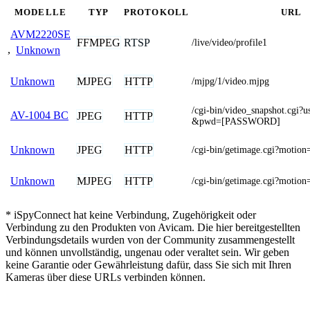
MODELLE
TYP
PROTOKOLL
URL
AVM2220SE
FFMPEG
RTSP
/live/video/profile1
,
Unknown
MJPEG
HTTP
Unknown
/mjpg/1/video.mjpg
/cgi-bin/video_snapshot.cg
AV-1004 BC
JPEG
HTTP
&pwd=[PASSWORD]
JPEG
HTTP
Unknown
/cgi-bin/getimage.cgi?motion
MJPEG
HTTP
Unknown
/cgi-bin/getimage.cgi?motion
* iSpyConnect hat keine Verbindung, Zugehörigkeit oder
Verbindung zu den Produkten von Avicam. Die hier bereitgestellten
Verbindungsdetails wurden von der Community zusammengestellt
und können unvollständig, ungenau oder veraltet sein. Wir geben
keine Garantie oder Gewährleistung dafür, dass Sie sich mit Ihren
Kameras über diese URLs verbinden können.