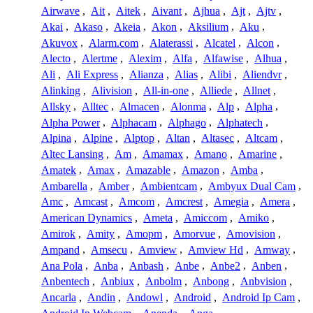
Airwave
,
Ait
,
Aitek
,
Aivant
,
Ajhua
,
Ajt
,
Ajtv
,
Akai
,
Akaso
,
Akeia
,
Akon
,
Aksilium
,
Aku
,
Akuvox
,
Alarm.com
,
Alaterassi
,
Alcatel
,
Alcon
,
Alecto
,
Alertme
,
Alexim
,
Alfa
,
Alfawise
,
Alhua
,
Ali
,
Ali Express
,
Alianza
,
Alias
,
Alibi
,
Aliendvr
,
Alinking
,
Alivision
,
All-in-one
,
Alliede
,
Allnet
,
Allsky
,
Alltec
,
Almacen
,
Alonma
,
Alp
,
Alpha
,
Alpha Power
,
Alphacam
,
Alphago
,
Alphatech
,
Alpina
,
Alpine
,
Alptop
,
Altan
,
Altasec
,
Altcam
,
Altec Lansing
,
Am
,
Amamax
,
Amano
,
Amarine
,
Amatek
,
Amax
,
Amazable
,
Amazon
,
Amba
,
Ambarella
,
Amber
,
Ambientcam
,
Ambyux Dual Cam
,
Amc
,
Amcast
,
Amcom
,
Amcrest
,
Amegia
,
Amera
,
American Dynamics
,
Ameta
,
Amiccom
,
Amiko
,
Amirok
,
Amity
,
Amopm
,
Amorvue
,
Amovision
,
Ampand
,
Amsecu
,
Amview
,
Amview Hd
,
Amway
,
Ana Pola
,
Anba
,
Anbash
,
Anbe
,
Anbe2
,
Anben
,
Anbentech
,
Anbiux
,
Anbolm
,
Anbong
,
Anbvision
,
Ancarla
,
Andin
,
Andowl
,
Android
,
Android Ip Cam
,