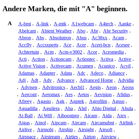
Andere Marken, die mit "A" beginnen.
A
A-bmi
,
A-link
,
A-mtk
,
A1webcam
,
A4tech
,
Aanke
,
Abelcam
,
Abient Weather
,
Abo
,
Abr
,
Abr Security
,
Abron
,
Abs
,
Absolutron
,
Abus
,
Ac38xx
,
Acam
,
Accfly
,
Accsxperts
,
Ace
,
Acer
,
Aceri-bcn
,
Acesee
,
Achtertuin
,
Acm
,
Acm-v3002
,
Acor
,
Acromedia
,
Acti
,
Action
,
Actioncam
,
Actiontec
,
Activa
,
Active
,
Active Vision
,
Activecam
,
Acumen
,
Acunico
,
Acvil
,
Adamas
,
Adapter
,
Adata
,
Adc
,
Adeco
,
Adiance
,
Adj
,
Adt
,
Adv
,
Advance
,
Advanced Home
,
Advidia
,
Advisen
,
Advitronics
,
Aecbl1
,
Aegis
,
Aeon
,
Aeoss
,
Aercont
,
Aeromax
,
Aes
,
Aetos
,
Aevision
,
Afidus
,
Afreey
,
Agasio
,
Agk
,
Agptek
,
Agrofilm
,
Agsso
,
Aguadilla
,
Aguilera
,
Aha
,
Ahd
,
Ahio Digital
,
Ahula
,
Ai Ball
,
Ai Wifi
,
Aiboostpro
,
Aicam
,
Aida
,
Aiex
,
Aigas
,
Ainol
,
Aipcam
,
Aircam
,
Aircamubnt
,
Airlink
,
Airlive
,
Airmobi
,
Airship
,
Airsight
,
Airsoft
,
Airspace
,
Airstream
,
Airties
,
Airtop
,
Airview
,