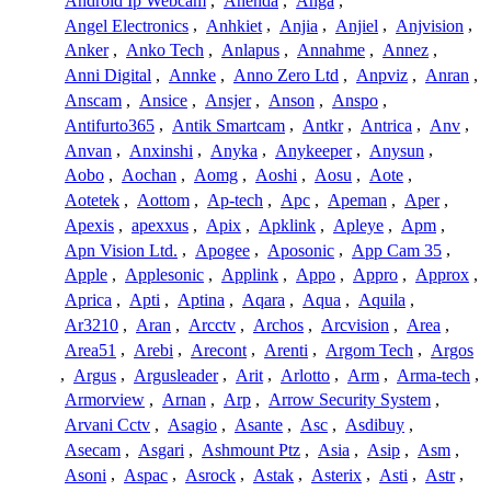
Android Ip Webcam
,
Anenda
,
Anga
,
Angel Electronics
,
Anhkiet
,
Anjia
,
Anjiel
,
Anjvision
,
Anker
,
Anko Tech
,
Anlapus
,
Annahme
,
Annez
,
Anni Digital
,
Annke
,
Anno Zero Ltd
,
Anpviz
,
Anran
,
Anscam
,
Ansice
,
Ansjer
,
Anson
,
Anspo
,
Antifurto365
,
Antik Smartcam
,
Antkr
,
Antrica
,
Anv
,
Anvan
,
Anxinshi
,
Anyka
,
Anykeeper
,
Anysun
,
Aobo
,
Aochan
,
Aomg
,
Aoshi
,
Aosu
,
Aote
,
Aotetek
,
Aottom
,
Ap-tech
,
Apc
,
Apeman
,
Aper
,
Apexis
,
apexxus
,
Apix
,
Apklink
,
Apleye
,
Apm
,
Apn Vision Ltd.
,
Apogee
,
Aposonic
,
App Cam 35
,
Apple
,
Applesonic
,
Applink
,
Appo
,
Appro
,
Approx
,
Aprica
,
Apti
,
Aptina
,
Aqara
,
Aqua
,
Aquila
,
Ar3210
,
Aran
,
Arcctv
,
Archos
,
Arcvision
,
Area
,
Area51
,
Arebi
,
Arecont
,
Arenti
,
Argom Tech
,
Argos
,
Argus
,
Argusleader
,
Arit
,
Arlotto
,
Arm
,
Arma-tech
,
Armorview
,
Arnan
,
Arp
,
Arrow Security System
,
Arvani Cctv
,
Asagio
,
Asante
,
Asc
,
Asdibuy
,
Asecam
,
Asgari
,
Ashmount Ptz
,
Asia
,
Asip
,
Asm
,
Asoni
,
Aspac
,
Asrock
,
Astak
,
Asterix
,
Asti
,
Astr
,