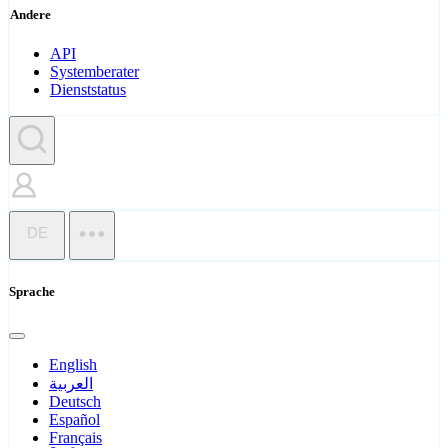
Andere
API
Systemberater
Dienststatus
DE
Sprache
English
العربية
Deutsch
Español
Français