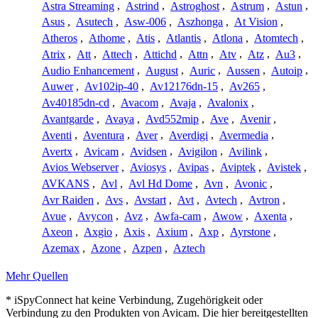
Astra Streaming
,
Astrind
,
Astroghost
,
Astrum
,
Astun
,
Asus
,
Asutech
,
Asw-006
,
Aszhonga
,
At Vision
,
Atheros
,
Athome
,
Atis
,
Atlantis
,
Atlona
,
Atomtech
,
Atrix
,
Att
,
Attech
,
Attichd
,
Attn
,
Atv
,
Atz
,
Au3
,
Audio Enhancement
,
August
,
Auric
,
Aussen
,
Autoip
,
Auwer
,
Av102ip-40
,
Av12176dn-15
,
Av265
,
Av40185dn-cd
,
Avacom
,
Avaja
,
Avalonix
,
Avantgarde
,
Avaya
,
Avd552mip
,
Ave
,
Avenir
,
Aventi
,
Aventura
,
Aver
,
Averdigi
,
Avermedia
,
Avertx
,
Avicam
,
Avidsen
,
Avigilon
,
Avilink
,
Avios Webserver
,
Aviosys
,
Avipas
,
Aviptek
,
Avistek
,
AVKANS
,
Avl
,
Avl Hd Dome
,
Avn
,
Avonic
,
Avr Raiden
,
Avs
,
Avstart
,
Avt
,
Avtech
,
Avtron
,
Avue
,
Avycon
,
Avz
,
Awfa-cam
,
Awow
,
Axenta
,
Axeon
,
Axgio
,
Axis
,
Axium
,
Axp
,
Ayrstone
,
Azemax
,
Azone
,
Azpen
,
Aztech
Mehr Quellen
* iSpyConnect hat keine Verbindung, Zugehörigkeit oder
Verbindung zu den Produkten von Avicam. Die hier bereitgestellten