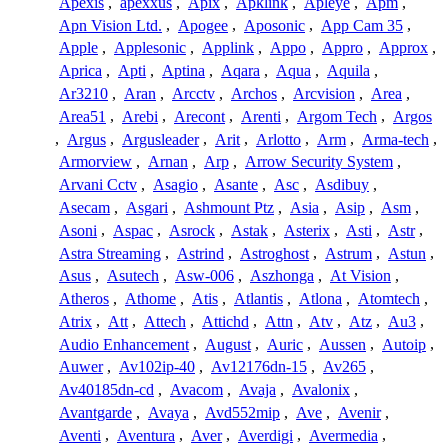
Apexis
,
apexxus
,
Apix
,
Apklink
,
Apleye
,
Apm
,
Apn Vision Ltd.
,
Apogee
,
Aposonic
,
App Cam 35
,
Apple
,
Applesonic
,
Applink
,
Appo
,
Appro
,
Approx
,
Aprica
,
Apti
,
Aptina
,
Aqara
,
Aqua
,
Aquila
,
Ar3210
,
Aran
,
Arcctv
,
Archos
,
Arcvision
,
Area
,
Area51
,
Arebi
,
Arecont
,
Arenti
,
Argom Tech
,
Argos
,
Argus
,
Argusleader
,
Arit
,
Arlotto
,
Arm
,
Arma-tech
,
Armorview
,
Arnan
,
Arp
,
Arrow Security System
,
Arvani Cctv
,
Asagio
,
Asante
,
Asc
,
Asdibuy
,
Asecam
,
Asgari
,
Ashmount Ptz
,
Asia
,
Asip
,
Asm
,
Asoni
,
Aspac
,
Asrock
,
Astak
,
Asterix
,
Asti
,
Astr
,
Astra Streaming
,
Astrind
,
Astroghost
,
Astrum
,
Astun
,
Asus
,
Asutech
,
Asw-006
,
Aszhonga
,
At Vision
,
Atheros
,
Athome
,
Atis
,
Atlantis
,
Atlona
,
Atomtech
,
Atrix
,
Att
,
Attech
,
Attichd
,
Attn
,
Atv
,
Atz
,
Au3
,
Audio Enhancement
,
August
,
Auric
,
Aussen
,
Autoip
,
Auwer
,
Av102ip-40
,
Av12176dn-15
,
Av265
,
Av40185dn-cd
,
Avacom
,
Avaja
,
Avalonix
,
Avantgarde
,
Avaya
,
Avd552mip
,
Ave
,
Avenir
,
Aventi
,
Aventura
,
Aver
,
Averdigi
,
Avermedia
,