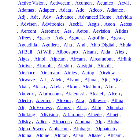
Active Vision
,
Activecam
,
Acumen
,
Acunico
,
Acvil
,
Adamas
,
Adapter
,
Adata
,
Adc
,
Adeco
,
Adiance
,
Adj
,
Adt
,
Adv
,
Advance
,
Advanced Home
,
Advidia
,
Advisen
,
Advitronics
,
Aecbl1
,
Aegis
,
Aeon
,
Aeoss
,
Aercont
,
Aeromax
,
Aes
,
Aetos
,
Aevision
,
Afidus
,
Afreey
,
Agasio
,
Agk
,
Agptek
,
Agrofilm
,
Agsso
,
Aguadilla
,
Aguilera
,
Aha
,
Ahd
,
Ahio Digital
,
Ahula
,
Ai Ball
,
Ai Wifi
,
Aiboostpro
,
Aicam
,
Aida
,
Aiex
,
Aigas
,
Ainol
,
Aipcam
,
Aircam
,
Aircamubnt
,
Airlink
,
Airlive
,
Airmobi
,
Airship
,
Airsight
,
Airsoft
,
Airspace
,
Airstream
,
Airties
,
Airtop
,
Airview
,
Airwave
,
Ait
,
Aitek
,
Aivant
,
Ajhua
,
Ajt
,
Ajtv
,
Akai
,
Akaso
,
Akeia
,
Akon
,
Aksilium
,
Aku
,
Akuvox
,
Alarm.com
,
Alaterassi
,
Alcatel
,
Alcon
,
Alecto
,
Alertme
,
Alexim
,
Alfa
,
Alfawise
,
Alhua
,
Ali
,
Ali Express
,
Alianza
,
Alias
,
Alibi
,
Aliendvr
,
Alinking
,
Alivision
,
All-in-one
,
Alliede
,
Allnet
,
Allsky
,
Alltec
,
Almacen
,
Alonma
,
Alp
,
Alpha
,
Alpha Power
,
Alphacam
,
Alphago
,
Alphatech
,
Alpina
,
Alpine
,
Alptop
,
Altan
,
Altasec
,
Altcam
,