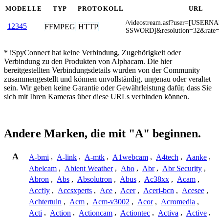
MODELLE
TYP
PROTOKOLL
URL
/videostream.asf?user=[USER
12345
FFMPEG
HTTP
SSWORD]&resolution=32&rate
* iSpyConnect hat keine Verbindung, Zugehörigkeit oder
Verbindung zu den Produkten von Alphacam. Die hier
bereitgestellten Verbindungsdetails wurden von der Community
zusammengestellt und können unvollständig, ungenau oder veraltet
sein. Wir geben keine Garantie oder Gewährleistung dafür, dass Sie
sich mit Ihren Kameras über diese URLs verbinden können.
Andere Marken, die mit "A" beginnen.
A
A-bmi
,
A-link
,
A-mtk
,
A1webcam
,
A4tech
,
Aanke
,
Abelcam
,
Abient Weather
,
Abo
,
Abr
,
Abr Security
,
Abron
,
Abs
,
Absolutron
,
Abus
,
Ac38xx
,
Acam
,
Accfly
,
Accsxperts
,
Ace
,
Acer
,
Aceri-bcn
,
Acesee
,
Achtertuin
,
Acm
,
Acm-v3002
,
Acor
,
Acromedia
,
Acti
,
Action
,
Actioncam
,
Actiontec
,
Activa
,
Active
,