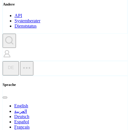
Andere
API
Systemberater
Dienststatus
DE
Sprache
English
العربية
Deutsch
Español
Français