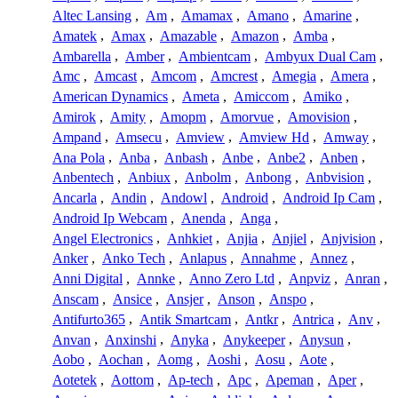
Altec Lansing
,
Am
,
Amamax
,
Amano
,
Amarine
,
Amatek
,
Amax
,
Amazable
,
Amazon
,
Amba
,
Ambarella
,
Amber
,
Ambientcam
,
Ambyux Dual Cam
,
Amc
,
Amcast
,
Amcom
,
Amcrest
,
Amegia
,
Amera
,
American Dynamics
,
Ameta
,
Amiccom
,
Amiko
,
Amirok
,
Amity
,
Amopm
,
Amorvue
,
Amovision
,
Ampand
,
Amsecu
,
Amview
,
Amview Hd
,
Amway
,
Ana Pola
,
Anba
,
Anbash
,
Anbe
,
Anbe2
,
Anben
,
Anbentech
,
Anbiux
,
Anbolm
,
Anbong
,
Anbvision
,
Ancarla
,
Andin
,
Andowl
,
Android
,
Android Ip Cam
,
Android Ip Webcam
,
Anenda
,
Anga
,
Angel Electronics
,
Anhkiet
,
Anjia
,
Anjiel
,
Anjvision
,
Anker
,
Anko Tech
,
Anlapus
,
Annahme
,
Annez
,
Anni Digital
,
Annke
,
Anno Zero Ltd
,
Anpviz
,
Anran
,
Anscam
,
Ansice
,
Ansjer
,
Anson
,
Anspo
,
Antifurto365
,
Antik Smartcam
,
Antkr
,
Antrica
,
Anv
,
Anvan
,
Anxinshi
,
Anyka
,
Anykeeper
,
Anysun
,
Aobo
,
Aochan
,
Aomg
,
Aoshi
,
Aosu
,
Aote
,
Aotetek
,
Aottom
,
Ap-tech
,
Apc
,
Apeman
,
Aper
,