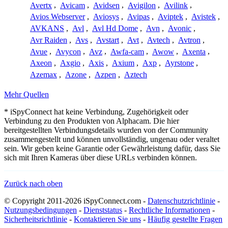
Avertx
,
Avicam
,
Avidsen
,
Avigilon
,
Avilink
,
Avios Webserver
,
Aviosys
,
Avipas
,
Aviptek
,
Avistek
,
AVKANS
,
Avl
,
Avl Hd Dome
,
Avn
,
Avonic
,
Avr Raiden
,
Avs
,
Avstart
,
Avt
,
Avtech
,
Avtron
,
Avue
,
Avycon
,
Avz
,
Awfa-cam
,
Awow
,
Axenta
,
Axeon
,
Axgio
,
Axis
,
Axium
,
Axp
,
Ayrstone
,
Azemax
,
Azone
,
Azpen
,
Aztech
Mehr Quellen
* iSpyConnect hat keine Verbindung, Zugehörigkeit oder
Verbindung zu den Produkten von Alphacam. Die hier
bereitgestellten Verbindungsdetails wurden von der Community
zusammengestellt und können unvollständig, ungenau oder veraltet
sein. Wir geben keine Garantie oder Gewährleistung dafür, dass Sie
sich mit Ihren Kameras über diese URLs verbinden können.
Zurück nach oben
© Copyright 2011-2026 iSpyConnect.com -
Datenschutzrichtlinie
-
Nutzungsbedingungen
-
Dienststatus
-
Rechtliche Informationen
-
Sicherheitsrichtlinie
-
Kontaktieren Sie uns
-
Häufig gestellte Fragen