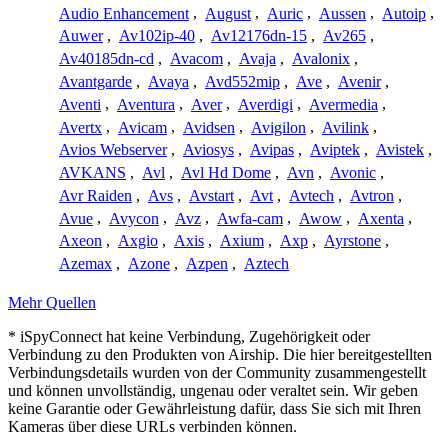
Audio Enhancement
,
August
,
Auric
,
Aussen
,
Autoip
,
Auwer
,
Av102ip-40
,
Av12176dn-15
,
Av265
,
Av40185dn-cd
,
Avacom
,
Avaja
,
Avalonix
,
Avantgarde
,
Avaya
,
Avd552mip
,
Ave
,
Avenir
,
Aventi
,
Aventura
,
Aver
,
Averdigi
,
Avermedia
,
Avertx
,
Avicam
,
Avidsen
,
Avigilon
,
Avilink
,
Avios Webserver
,
Aviosys
,
Avipas
,
Aviptek
,
Avistek
,
AVKANS
,
Avl
,
Avl Hd Dome
,
Avn
,
Avonic
,
Avr Raiden
,
Avs
,
Avstart
,
Avt
,
Avtech
,
Avtron
,
Avue
,
Avycon
,
Avz
,
Awfa-cam
,
Awow
,
Axenta
,
Axeon
,
Axgio
,
Axis
,
Axium
,
Axp
,
Ayrstone
,
Azemax
,
Azone
,
Azpen
,
Aztech
Mehr Quellen
* iSpyConnect hat keine Verbindung, Zugehörigkeit oder
Verbindung zu den Produkten von Airship. Die hier bereitgestellten
Verbindungsdetails wurden von der Community zusammengestellt
und können unvollständig, ungenau oder veraltet sein. Wir geben
keine Garantie oder Gewährleistung dafür, dass Sie sich mit Ihren
Kameras über diese URLs verbinden können.