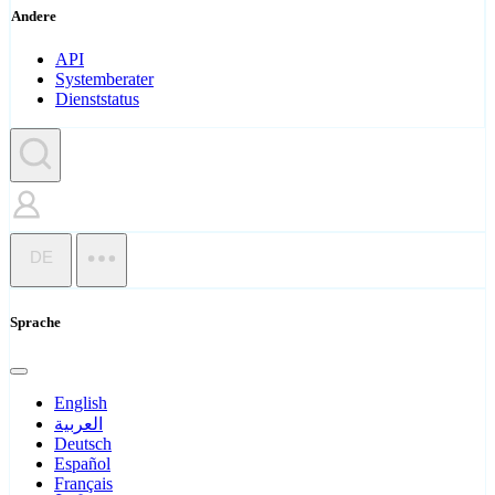
Andere
API
Systemberater
Dienststatus
DE
Sprache
English
العربية
Deutsch
Español
Français