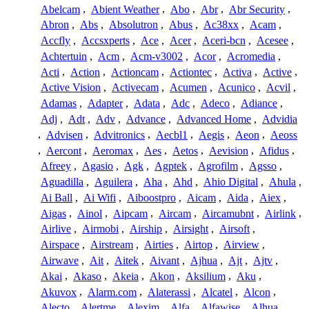
Abelcam
,
Abient Weather
,
Abo
,
Abr
,
Abr Security
,
Abron
,
Abs
,
Absolutron
,
Abus
,
Ac38xx
,
Acam
,
Accfly
,
Accsxperts
,
Ace
,
Acer
,
Aceri-bcn
,
Acesee
,
Achtertuin
,
Acm
,
Acm-v3002
,
Acor
,
Acromedia
,
Acti
,
Action
,
Actioncam
,
Actiontec
,
Activa
,
Active
,
Active Vision
,
Activecam
,
Acumen
,
Acunico
,
Acvil
,
Adamas
,
Adapter
,
Adata
,
Adc
,
Adeco
,
Adiance
,
Adj
,
Adt
,
Adv
,
Advance
,
Advanced Home
,
Advidia
,
Advisen
,
Advitronics
,
Aecbl1
,
Aegis
,
Aeon
,
Aeoss
,
Aercont
,
Aeromax
,
Aes
,
Aetos
,
Aevision
,
Afidus
,
Afreey
,
Agasio
,
Agk
,
Agptek
,
Agrofilm
,
Agsso
,
Aguadilla
,
Aguilera
,
Aha
,
Ahd
,
Ahio Digital
,
Ahula
,
Ai Ball
,
Ai Wifi
,
Aiboostpro
,
Aicam
,
Aida
,
Aiex
,
Aigas
,
Ainol
,
Aipcam
,
Aircam
,
Aircamubnt
,
Airlink
,
Airlive
,
Airmobi
,
Airship
,
Airsight
,
Airsoft
,
Airspace
,
Airstream
,
Airties
,
Airtop
,
Airview
,
Airwave
,
Ait
,
Aitek
,
Aivant
,
Ajhua
,
Ajt
,
Ajtv
,
Akai
,
Akaso
,
Akeia
,
Akon
,
Aksilium
,
Aku
,
Akuvox
,
Alarm.com
,
Alaterassi
,
Alcatel
,
Alcon
,
Alecto
,
Alertme
,
Alexim
,
Alfa
,
Alfawise
,
Alhua
,