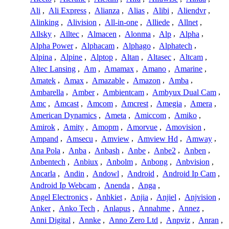
Ali
,
Ali Express
,
Alianza
,
Alias
,
Alibi
,
Aliendvr
,
Alinking
,
Alivision
,
All-in-one
,
Alliede
,
Allnet
,
Allsky
,
Alltec
,
Almacen
,
Alonma
,
Alp
,
Alpha
,
Alpha Power
,
Alphacam
,
Alphago
,
Alphatech
,
Alpina
,
Alpine
,
Alptop
,
Altan
,
Altasec
,
Altcam
,
Altec Lansing
,
Am
,
Amamax
,
Amano
,
Amarine
,
Amatek
,
Amax
,
Amazable
,
Amazon
,
Amba
,
Ambarella
,
Amber
,
Ambientcam
,
Ambyux Dual Cam
,
Amc
,
Amcast
,
Amcom
,
Amcrest
,
Amegia
,
Amera
,
American Dynamics
,
Ameta
,
Amiccom
,
Amiko
,
Amirok
,
Amity
,
Amopm
,
Amorvue
,
Amovision
,
Ampand
,
Amsecu
,
Amview
,
Amview Hd
,
Amway
,
Ana Pola
,
Anba
,
Anbash
,
Anbe
,
Anbe2
,
Anben
,
Anbentech
,
Anbiux
,
Anbolm
,
Anbong
,
Anbvision
,
Ancarla
,
Andin
,
Andowl
,
Android
,
Android Ip Cam
,
Android Ip Webcam
,
Anenda
,
Anga
,
Angel Electronics
,
Anhkiet
,
Anjia
,
Anjiel
,
Anjvision
,
Anker
,
Anko Tech
,
Anlapus
,
Annahme
,
Annez
,
Anni Digital
,
Annke
,
Anno Zero Ltd
,
Anpviz
,
Anran
,