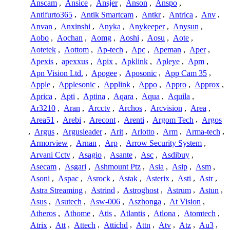
Anscam
,
Ansice
,
Ansjer
,
Anson
,
Anspo
,
Antifurto365
,
Antik Smartcam
,
Antkr
,
Antrica
,
Anv
,
Anvan
,
Anxinshi
,
Anyka
,
Anykeeper
,
Anysun
,
Aobo
,
Aochan
,
Aomg
,
Aoshi
,
Aosu
,
Aote
,
Aotetek
,
Aottom
,
Ap-tech
,
Apc
,
Apeman
,
Aper
,
Apexis
,
apexxus
,
Apix
,
Apklink
,
Apleye
,
Apm
,
Apn Vision Ltd.
,
Apogee
,
Aposonic
,
App Cam 35
,
Apple
,
Applesonic
,
Applink
,
Appo
,
Appro
,
Approx
,
Aprica
,
Apti
,
Aptina
,
Aqara
,
Aqua
,
Aquila
,
Ar3210
,
Aran
,
Arcctv
,
Archos
,
Arcvision
,
Area
,
Area51
,
Arebi
,
Arecont
,
Arenti
,
Argom Tech
,
Argos
,
Argus
,
Argusleader
,
Arit
,
Arlotto
,
Arm
,
Arma-tech
,
Armorview
,
Arnan
,
Arp
,
Arrow Security System
,
Arvani Cctv
,
Asagio
,
Asante
,
Asc
,
Asdibuy
,
Asecam
,
Asgari
,
Ashmount Ptz
,
Asia
,
Asip
,
Asm
,
Asoni
,
Aspac
,
Asrock
,
Astak
,
Asterix
,
Asti
,
Astr
,
Astra Streaming
,
Astrind
,
Astroghost
,
Astrum
,
Astun
,
Asus
,
Asutech
,
Asw-006
,
Aszhonga
,
At Vision
,
Atheros
,
Athome
,
Atis
,
Atlantis
,
Atlona
,
Atomtech
,
Atrix
,
Att
,
Attech
,
Attichd
,
Attn
,
Atv
,
Atz
,
Au3
,