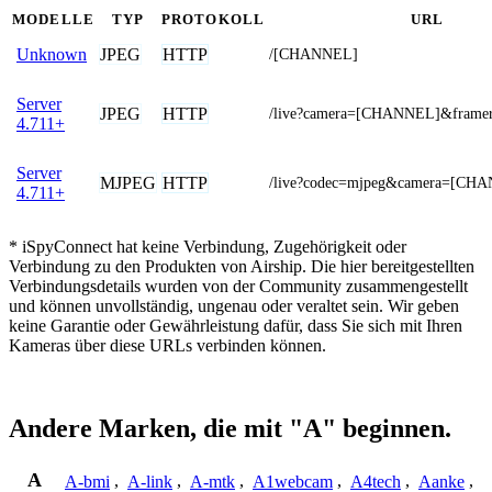
MODELLE
TYP
PROTOKOLL
URL
JPEG
HTTP
Unknown
/[CHANNEL]
Server
JPEG
HTTP
/live?camera=[CHANNEL]&framer
4.711+
Server
MJPEG
HTTP
/live?codec=mjpeg&camera=[CH
4.711+
* iSpyConnect hat keine Verbindung, Zugehörigkeit oder
Verbindung zu den Produkten von Airship. Die hier bereitgestellten
Verbindungsdetails wurden von der Community zusammengestellt
und können unvollständig, ungenau oder veraltet sein. Wir geben
keine Garantie oder Gewährleistung dafür, dass Sie sich mit Ihren
Kameras über diese URLs verbinden können.
Andere Marken, die mit "A" beginnen.
A
A-bmi
,
A-link
,
A-mtk
,
A1webcam
,
A4tech
,
Aanke
,