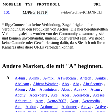
MODELLE
TYP
PROTOKOLL
URL
MJPEG
HTTP
10C
/video?profile=[CHANNEL]
* iSpyConnect hat keine Verbindung, Zugehörigkeit oder
Verbindung zu den Produkten von Archos. Die hier bereitgestellten
Verbindungsdetails wurden von der Community zusammengestellt
und können unvollständig, ungenau oder veraltet sein. Wir geben
keine Garantie oder Gewährleistung dafür, dass Sie sich mit Ihren
Kameras über diese URLs verbinden können.
Andere Marken, die mit "A" beginnen.
A
A-bmi
,
A-link
,
A-mtk
,
A1webcam
,
A4tech
,
Aanke
,
Abelcam
,
Abient Weather
,
Abo
,
Abr
,
Abr Security
,
Abron
,
Abs
,
Absolutron
,
Abus
,
Ac38xx
,
Acam
,
Accfly
,
Accsxperts
,
Ace
,
Acer
,
Aceri-bcn
,
Acesee
,
Achtertuin
,
Acm
,
Acm-v3002
,
Acor
,
Acromedia
,
Acti
,
Action
,
Actioncam
,
Actiontec
,
Activa
,
Active
,