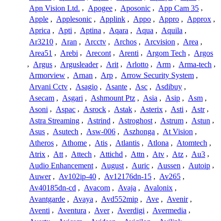
Apn Vision Ltd.
,
Apogee
,
Aposonic
,
App Cam 35
,
Apple
,
Applesonic
,
Applink
,
Appo
,
Appro
,
Approx
,
Aprica
,
Apti
,
Aptina
,
Aqara
,
Aqua
,
Aquila
,
Ar3210
,
Aran
,
Arcctv
,
Archos
,
Arcvision
,
Area
,
Area51
,
Arebi
,
Arecont
,
Arenti
,
Argom Tech
,
Argos
,
Argus
,
Argusleader
,
Arit
,
Arlotto
,
Arm
,
Arma-tech
,
Armorview
,
Arnan
,
Arp
,
Arrow Security System
,
Arvani Cctv
,
Asagio
,
Asante
,
Asc
,
Asdibuy
,
Asecam
,
Asgari
,
Ashmount Ptz
,
Asia
,
Asip
,
Asm
,
Asoni
,
Aspac
,
Asrock
,
Astak
,
Asterix
,
Asti
,
Astr
,
Astra Streaming
,
Astrind
,
Astroghost
,
Astrum
,
Astun
,
Asus
,
Asutech
,
Asw-006
,
Aszhonga
,
At Vision
,
Atheros
,
Athome
,
Atis
,
Atlantis
,
Atlona
,
Atomtech
,
Atrix
,
Att
,
Attech
,
Attichd
,
Attn
,
Atv
,
Atz
,
Au3
,
Audio Enhancement
,
August
,
Auric
,
Aussen
,
Autoip
,
Auwer
,
Av102ip-40
,
Av12176dn-15
,
Av265
,
Av40185dn-cd
,
Avacom
,
Avaja
,
Avalonix
,
Avantgarde
,
Avaya
,
Avd552mip
,
Ave
,
Avenir
,
Aventi
,
Aventura
,
Aver
,
Averdigi
,
Avermedia
,