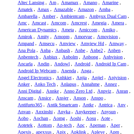
Altec Lansing
,
Am
,
Amamax
,
Amano
,
Amarine
,
Amatek
,
Amax
,
Amazable
,
Amazon
,
Amba
,
Ambarella
,
Amber
,
Ambientcam
,
Ambyux Dual Cam
,
Amc
,
Amcast
,
Amcom
,
Amcrest
,
Amegia
,
Amera
,
American Dynamics
,
Ameta
,
Amiccom
,
Amiko
,
Amirok
,
Amity
,
Amopm
,
Amorvue
,
Amovision
,
Ampand
,
Amsecu
,
Amview
,
Amview Hd
,
Amway
,
Ana Pola
,
Anba
,
Anbash
,
Anbe
,
Anbe2
,
Anben
,
Anbentech
,
Anbiux
,
Anbolm
,
Anbong
,
Anbvision
,
Ancarla
,
Andin
,
Andowl
,
Android
,
Android Ip Cam
,
Android Ip Webcam
,
Anenda
,
Anga
,
Angel Electronics
,
Anhkiet
,
Anjia
,
Anjiel
,
Anjvision
,
Anker
,
Anko Tech
,
Anlapus
,
Annahme
,
Annez
,
Anni Digital
,
Annke
,
Anno Zero Ltd
,
Anpviz
,
Anran
,
Anscam
,
Ansice
,
Ansjer
,
Anson
,
Anspo
,
Antifurto365
,
Antik Smartcam
,
Antkr
,
Antrica
,
Anv
,
Anvan
,
Anxinshi
,
Anyka
,
Anykeeper
,
Anysun
,
Aobo
,
Aochan
,
Aomg
,
Aoshi
,
Aosu
,
Aote
,
Aotetek
,
Aottom
,
Ap-tech
,
Apc
,
Apeman
,
Aper
,
Apexis
,
apexxus
,
Apix
,
Apklink
,
Apleye
,
Apm
,