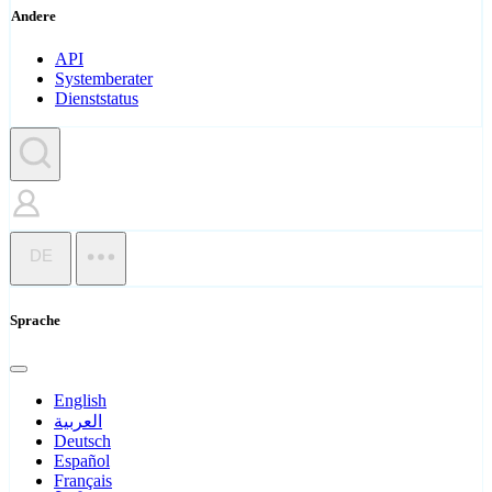
Andere
API
Systemberater
Dienststatus
DE
Sprache
English
العربية
Deutsch
Español
Français