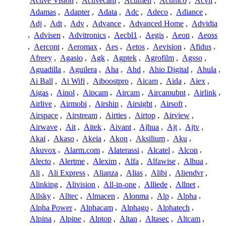
Active Vision
,
Activecam
,
Acumen
,
Acunico
,
Acvil
,
Adamas
,
Adapter
,
Adata
,
Adc
,
Adeco
,
Adiance
,
Adj
,
Adt
,
Adv
,
Advance
,
Advanced Home
,
Advidia
,
Advisen
,
Advitronics
,
Aecbl1
,
Aegis
,
Aeon
,
Aeoss
,
Aercont
,
Aeromax
,
Aes
,
Aetos
,
Aevision
,
Afidus
,
Afreey
,
Agasio
,
Agk
,
Agptek
,
Agrofilm
,
Agsso
,
Aguadilla
,
Aguilera
,
Aha
,
Ahd
,
Ahio Digital
,
Ahula
,
Ai Ball
,
Ai Wifi
,
Aiboostpro
,
Aicam
,
Aida
,
Aiex
,
Aigas
,
Ainol
,
Aipcam
,
Aircam
,
Aircamubnt
,
Airlink
,
Airlive
,
Airmobi
,
Airship
,
Airsight
,
Airsoft
,
Airspace
,
Airstream
,
Airties
,
Airtop
,
Airview
,
Airwave
,
Ait
,
Aitek
,
Aivant
,
Ajhua
,
Ajt
,
Ajtv
,
Akai
,
Akaso
,
Akeia
,
Akon
,
Aksilium
,
Aku
,
Akuvox
,
Alarm.com
,
Alaterassi
,
Alcatel
,
Alcon
,
Alecto
,
Alertme
,
Alexim
,
Alfa
,
Alfawise
,
Alhua
,
Ali
,
Ali Express
,
Alianza
,
Alias
,
Alibi
,
Aliendvr
,
Alinking
,
Alivision
,
All-in-one
,
Alliede
,
Allnet
,
Allsky
,
Alltec
,
Almacen
,
Alonma
,
Alp
,
Alpha
,
Alpha Power
,
Alphacam
,
Alphago
,
Alphatech
,
Alpina
,
Alpine
,
Alptop
,
Altan
,
Altasec
,
Altcam
,