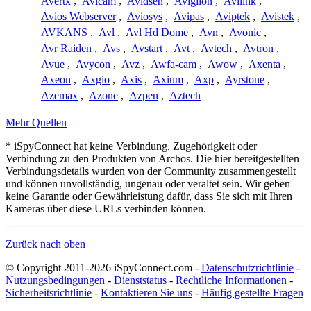
Avertx
,
Avicam
,
Avidsen
,
Avigilon
,
Avilink
,
Avios Webserver
,
Aviosys
,
Avipas
,
Aviptek
,
Avistek
,
AVKANS
,
Avl
,
Avl Hd Dome
,
Avn
,
Avonic
,
Avr Raiden
,
Avs
,
Avstart
,
Avt
,
Avtech
,
Avtron
,
Avue
,
Avycon
,
Avz
,
Awfa-cam
,
Awow
,
Axenta
,
Axeon
,
Axgio
,
Axis
,
Axium
,
Axp
,
Ayrstone
,
Azemax
,
Azone
,
Azpen
,
Aztech
Mehr Quellen
* iSpyConnect hat keine Verbindung, Zugehörigkeit oder
Verbindung zu den Produkten von Archos. Die hier bereitgestellten
Verbindungsdetails wurden von der Community zusammengestellt
und können unvollständig, ungenau oder veraltet sein. Wir geben
keine Garantie oder Gewährleistung dafür, dass Sie sich mit Ihren
Kameras über diese URLs verbinden können.
Zurück nach oben
© Copyright 2011-2026 iSpyConnect.com -
Datenschutzrichtlinie
-
Nutzungsbedingungen
-
Dienststatus
-
Rechtliche Informationen
-
Sicherheitsrichtlinie
-
Kontaktieren Sie uns
-
Häufig gestellte Fragen