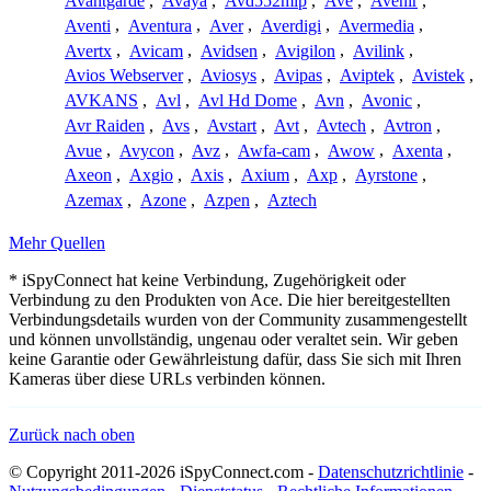
Avantgarde
,
Avaya
,
Avd552mip
,
Ave
,
Avenir
,
Aventi
,
Aventura
,
Aver
,
Averdigi
,
Avermedia
,
Avertx
,
Avicam
,
Avidsen
,
Avigilon
,
Avilink
,
Avios Webserver
,
Aviosys
,
Avipas
,
Aviptek
,
Avistek
,
AVKANS
,
Avl
,
Avl Hd Dome
,
Avn
,
Avonic
,
Avr Raiden
,
Avs
,
Avstart
,
Avt
,
Avtech
,
Avtron
,
Avue
,
Avycon
,
Avz
,
Awfa-cam
,
Awow
,
Axenta
,
Axeon
,
Axgio
,
Axis
,
Axium
,
Axp
,
Ayrstone
,
Azemax
,
Azone
,
Azpen
,
Aztech
Mehr Quellen
* iSpyConnect hat keine Verbindung, Zugehörigkeit oder
Verbindung zu den Produkten von Ace. Die hier bereitgestellten
Verbindungsdetails wurden von der Community zusammengestellt
und können unvollständig, ungenau oder veraltet sein. Wir geben
keine Garantie oder Gewährleistung dafür, dass Sie sich mit Ihren
Kameras über diese URLs verbinden können.
Zurück nach oben
© Copyright 2011-2026 iSpyConnect.com -
Datenschutzrichtlinie
-