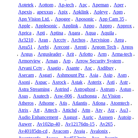
Aotetek
,
Aottom
,
Ap-tech
,
Apc
,
Apeman
,
Aper
,
Apexis
,
apexxus
,
Apix
,
Apklink
,
Apleye
,
Apm
,
Apn Vision Ltd.
,
Apogee
,
Aposonic
,
App Cam 35
,
Apple
,
Applesonic
,
Applink
,
Appo
,
Appro
,
Approx
,
Aprica
,
Apti
,
Aptina
,
Aqara
,
Aqua
,
Aquila
,
Ar3210
,
Aran
,
Arcctv
,
Archos
,
Arcvision
,
Area
,
Area51
,
Arebi
,
Arecont
,
Arenti
,
Argom Tech
,
Argos
,
Argus
,
Argusleader
,
Arit
,
Arlotto
,
Arm
,
Arma-tech
,
Armorview
,
Arnan
,
Arp
,
Arrow Security System
,
Arvani Cctv
,
Asagio
,
Asante
,
Asc
,
Asdibuy
,
Asecam
,
Asgari
,
Ashmount Ptz
,
Asia
,
Asip
,
Asm
,
Asoni
,
Aspac
,
Asrock
,
Astak
,
Asterix
,
Asti
,
Astr
,
Astra Streaming
,
Astrind
,
Astroghost
,
Astrum
,
Astun
,
Asus
,
Asutech
,
Asw-006
,
Aszhonga
,
At Vision
,
Atheros
,
Athome
,
Atis
,
Atlantis
,
Atlona
,
Atomtech
,
Atrix
,
Att
,
Attech
,
Attichd
,
Attn
,
Atv
,
Atz
,
Au3
,
Audio Enhancement
,
August
,
Auric
,
Aussen
,
Autoip
,
Auwer
,
Av102ip-40
,
Av12176dn-15
,
Av265
,
Av40185dn-cd
,
Avacom
,
Avaja
,
Avalonix
,