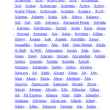
Achtertuin
,
Acm
,
Acm-v3002
,
Acor
,
Acromedia
,
Acti
,
Action
,
Actioncam
,
Actiontec
,
Activa
,
Active
,
Active Vision
,
Activecam
,
Acumen
,
Acunico
,
Acvil
,
Adamas
,
Adapter
,
Adata
,
Adc
,
Adeco
,
Adiance
,
Adj
,
Adt
,
Adv
,
Advance
,
Advanced Home
,
Advidia
,
Advisen
,
Advitronics
,
Aecbl1
,
Aegis
,
Aeon
,
Aeoss
,
Aercont
,
Aeromax
,
Aes
,
Aetos
,
Aevision
,
Afidus
,
Afreey
,
Agasio
,
Agk
,
Agptek
,
Agrofilm
,
Agsso
,
Aguadilla
,
Aguilera
,
Aha
,
Ahd
,
Ahio Digital
,
Ahula
,
Ai Ball
,
Ai Wifi
,
Aiboostpro
,
Aicam
,
Aida
,
Aiex
,
Aigas
,
Ainol
,
Aipcam
,
Aircam
,
Aircamubnt
,
Airlink
,
Airlive
,
Airmobi
,
Airship
,
Airsight
,
Airsoft
,
Airspace
,
Airstream
,
Airties
,
Airtop
,
Airview
,
Airwave
,
Ait
,
Aitek
,
Aivant
,
Ajhua
,
Ajt
,
Ajtv
,
Akai
,
Akaso
,
Akeia
,
Akon
,
Aksilium
,
Aku
,
Akuvox
,
Alarm.com
,
Alaterassi
,
Alcatel
,
Alcon
,
Alecto
,
Alertme
,
Alexim
,
Alfa
,
Alfawise
,
Alhua
,
Ali
,
Ali Express
,
Alianza
,
Alias
,
Alibi
,
Aliendvr
,
Alinking
,
Alivision
,
All-in-one
,
Alliede
,
Allnet
,
Allsky
,
Alltec
,
Almacen
,
Alonma
,
Alp
,
Alpha
,