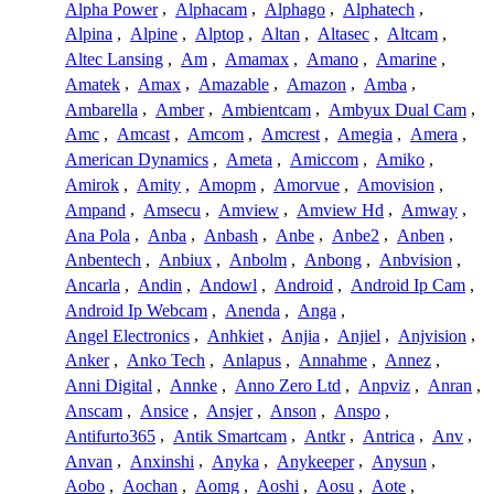
Alpha Power
,
Alphacam
,
Alphago
,
Alphatech
,
Alpina
,
Alpine
,
Alptop
,
Altan
,
Altasec
,
Altcam
,
Altec Lansing
,
Am
,
Amamax
,
Amano
,
Amarine
,
Amatek
,
Amax
,
Amazable
,
Amazon
,
Amba
,
Ambarella
,
Amber
,
Ambientcam
,
Ambyux Dual Cam
,
Amc
,
Amcast
,
Amcom
,
Amcrest
,
Amegia
,
Amera
,
American Dynamics
,
Ameta
,
Amiccom
,
Amiko
,
Amirok
,
Amity
,
Amopm
,
Amorvue
,
Amovision
,
Ampand
,
Amsecu
,
Amview
,
Amview Hd
,
Amway
,
Ana Pola
,
Anba
,
Anbash
,
Anbe
,
Anbe2
,
Anben
,
Anbentech
,
Anbiux
,
Anbolm
,
Anbong
,
Anbvision
,
Ancarla
,
Andin
,
Andowl
,
Android
,
Android Ip Cam
,
Android Ip Webcam
,
Anenda
,
Anga
,
Angel Electronics
,
Anhkiet
,
Anjia
,
Anjiel
,
Anjvision
,
Anker
,
Anko Tech
,
Anlapus
,
Annahme
,
Annez
,
Anni Digital
,
Annke
,
Anno Zero Ltd
,
Anpviz
,
Anran
,
Anscam
,
Ansice
,
Ansjer
,
Anson
,
Anspo
,
Antifurto365
,
Antik Smartcam
,
Antkr
,
Antrica
,
Anv
,
Anvan
,
Anxinshi
,
Anyka
,
Anykeeper
,
Anysun
,
Aobo
,
Aochan
,
Aomg
,
Aoshi
,
Aosu
,
Aote
,