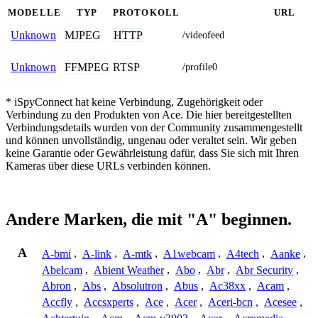
MODELLE
TYP
PROTOKOLL
URL
MJPEG
HTTP
Unknown
/videofeed
FFMPEG
RTSP
Unknown
/profile0
* iSpyConnect hat keine Verbindung, Zugehörigkeit oder
Verbindung zu den Produkten von Ace. Die hier bereitgestellten
Verbindungsdetails wurden von der Community zusammengestellt
und können unvollständig, ungenau oder veraltet sein. Wir geben
keine Garantie oder Gewährleistung dafür, dass Sie sich mit Ihren
Kameras über diese URLs verbinden können.
Andere Marken, die mit "A" beginnen.
A
A-bmi
,
A-link
,
A-mtk
,
A1webcam
,
A4tech
,
Aanke
,
Abelcam
,
Abient Weather
,
Abo
,
Abr
,
Abr Security
,
Abron
,
Abs
,
Absolutron
,
Abus
,
Ac38xx
,
Acam
,
Accfly
,
Accsxperts
,
Ace
,
Acer
,
Aceri-bcn
,
Acesee
,