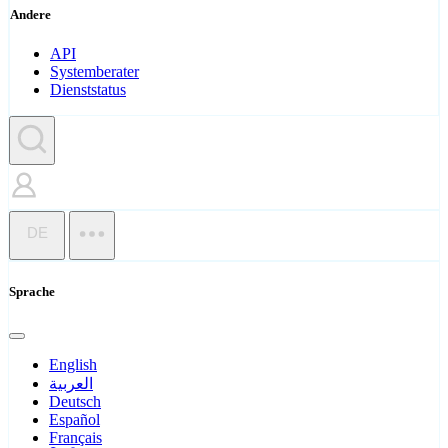
Andere
API
Systemberater
Dienststatus
DE
Sprache
English
العربية
Deutsch
Español
Français