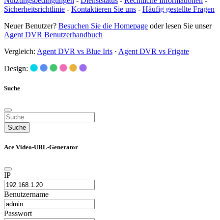
Nutzungsbedingungen
-
Dienststatus
-
Rechtliche Informationen
-
Sicherheitsrichtlinie
-
Kontaktieren Sie uns
-
Häufig gestellte Fragen
Neuer Benutzer?
Besuchen Sie die Homepage
oder lesen Sie unser
Agent DVR Benutzerhandbuch
Vergleich:
Agent DVR vs Blue Iris
·
Agent DVR vs Frigate
Design:
Suche
Suche
Ace Video-URL-Generator
IP
Benutzername
Passwort