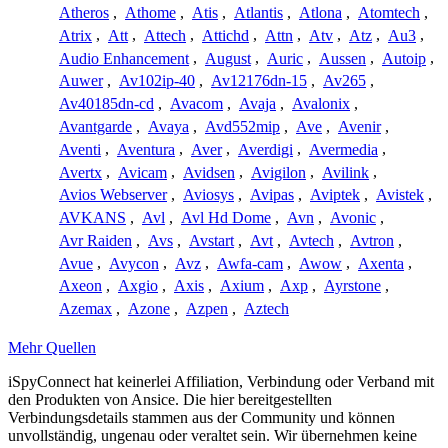
Atheros
,
Athome
,
Atis
,
Atlantis
,
Atlona
,
Atomtech
,
Atrix
,
Att
,
Attech
,
Attichd
,
Attn
,
Atv
,
Atz
,
Au3
,
Audio Enhancement
,
August
,
Auric
,
Aussen
,
Autoip
,
Auwer
,
Av102ip-40
,
Av12176dn-15
,
Av265
,
Av40185dn-cd
,
Avacom
,
Avaja
,
Avalonix
,
Avantgarde
,
Avaya
,
Avd552mip
,
Ave
,
Avenir
,
Aventi
,
Aventura
,
Aver
,
Averdigi
,
Avermedia
,
Avertx
,
Avicam
,
Avidsen
,
Avigilon
,
Avilink
,
Avios Webserver
,
Aviosys
,
Avipas
,
Aviptek
,
Avistek
,
AVKANS
,
Avl
,
Avl Hd Dome
,
Avn
,
Avonic
,
Avr Raiden
,
Avs
,
Avstart
,
Avt
,
Avtech
,
Avtron
,
Avue
,
Avycon
,
Avz
,
Awfa-cam
,
Awow
,
Axenta
,
Axeon
,
Axgio
,
Axis
,
Axium
,
Axp
,
Ayrstone
,
Azemax
,
Azone
,
Azpen
,
Aztech
Mehr Quellen
iSpyConnect hat keinerlei Affiliation, Verbindung oder Verband mit
den Produkten von Ansice. Die hier bereitgestellten
Verbindungsdetails stammen aus der Community und können
unvollständig, ungenau oder veraltet sein. Wir übernehmen keine