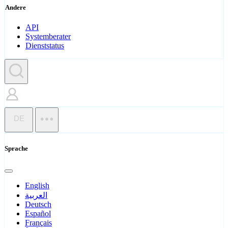
Andere
API
Systemberater
Dienststatus
DE
Sprache
English
العربية
Deutsch
Español
Français