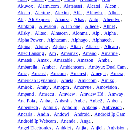
Akuvox
,
Alarm.com
,
Alaterassi
,
Alcatel
,
Alcon
,
Alecto
,
Alertme
,
Alexim
,
Alfa
,
Alfawise
,
Alhua
,
Ali
,
Ali Express
,
Alianza
,
Alias
,
Alibi
,
Aliendvr
,
Alinking
,
Alivision
,
All-in-one
,
Alliede
,
Allnet
,
Allsky
,
Alltec
,
Almacen
,
Alonma
,
Alp
,
Alpha
,
Alpha Power
,
Alphacam
,
Alphago
,
Alphatech
,
Alpina
,
Alpine
,
Alptop
,
Altan
,
Altasec
,
Altcam
,
Altec Lansing
,
Am
,
Amamax
,
Amano
,
Amarine
,
Amatek
,
Amax
,
Amazable
,
Amazon
,
Amba
,
Ambarella
,
Amber
,
Ambientcam
,
Ambyux Dual Cam
,
Amc
,
Amcast
,
Amcom
,
Amcrest
,
Amegia
,
Amera
,
American Dynamics
,
Ameta
,
Amiccom
,
Amiko
,
Amirok
,
Amity
,
Amopm
,
Amorvue
,
Amovision
,
Ampand
,
Amsecu
,
Amview
,
Amview Hd
,
Amway
,
Ana Pola
,
Anba
,
Anbash
,
Anbe
,
Anbe2
,
Anben
,
Anbentech
,
Anbiux
,
Anbolm
,
Anbong
,
Anbvision
,
Ancarla
,
Andin
,
Andowl
,
Android
,
Android Ip Cam
,
Android Ip Webcam
,
Anenda
,
Anga
,
Angel Electronics
,
Anhkiet
,
Anjia
,
Anjiel
,
Anjvision
,