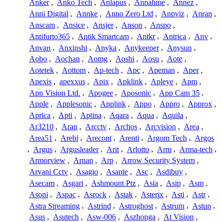
Anker
,
Anko Tech
,
Anlapus
,
Annahme
,
Annez
,
Anni Digital
,
Annke
,
Anno Zero Ltd
,
Anpviz
,
Anran
,
Anscam
,
Ansice
,
Ansjer
,
Anson
,
Anspo
,
Antifurto365
,
Antik Smartcam
,
Antkr
,
Antrica
,
Anv
,
Anvan
,
Anxinshi
,
Anyka
,
Anykeeper
,
Anysun
,
Aobo
,
Aochan
,
Aomg
,
Aoshi
,
Aosu
,
Aote
,
Aotetek
,
Aottom
,
Ap-tech
,
Apc
,
Apeman
,
Aper
,
Apexis
,
apexxus
,
Apix
,
Apklink
,
Apleye
,
Apm
,
Apn Vision Ltd.
,
Apogee
,
Aposonic
,
App Cam 35
,
Apple
,
Applesonic
,
Applink
,
Appo
,
Appro
,
Approx
,
Aprica
,
Apti
,
Aptina
,
Aqara
,
Aqua
,
Aquila
,
Ar3210
,
Aran
,
Arcctv
,
Archos
,
Arcvision
,
Area
,
Area51
,
Arebi
,
Arecont
,
Arenti
,
Argom Tech
,
Argos
,
Argus
,
Argusleader
,
Arit
,
Arlotto
,
Arm
,
Arma-tech
,
Armorview
,
Arnan
,
Arp
,
Arrow Security System
,
Arvani Cctv
,
Asagio
,
Asante
,
Asc
,
Asdibuy
,
Asecam
,
Asgari
,
Ashmount Ptz
,
Asia
,
Asip
,
Asm
,
Asoni
,
Aspac
,
Asrock
,
Astak
,
Asterix
,
Asti
,
Astr
,
Astra Streaming
,
Astrind
,
Astroghost
,
Astrum
,
Astun
,
Asus
,
Asutech
,
Asw-006
,
Aszhonga
,
At Vision
,