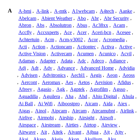
A
A-bmi
,
A-link
,
A-mtk
,
A1webcam
,
A4tech
,
Aanke
,
Abelcam
,
Abient Weather
,
Abo
,
Abr
,
Abr Security
,
Abron
,
Abs
,
Absolutron
,
Abus
,
Ac38xx
,
Acam
,
Accfly
,
Accsxperts
,
Ace
,
Acer
,
Aceri-bcn
,
Acesee
,
Achtertuin
,
Acm
,
Acm-v3002
,
Acor
,
Acromedia
,
Acti
,
Action
,
Actioncam
,
Actiontec
,
Activa
,
Active
,
Active Vision
,
Activecam
,
Acumen
,
Acunico
,
Acvil
,
Adamas
,
Adapter
,
Adata
,
Adc
,
Adeco
,
Adiance
,
Adj
,
Adt
,
Adv
,
Advance
,
Advanced Home
,
Advidia
,
Advisen
,
Advitronics
,
Aecbl1
,
Aegis
,
Aeon
,
Aeoss
,
Aercont
,
Aeromax
,
Aes
,
Aetos
,
Aevision
,
Afidus
,
Afreey
,
Agasio
,
Agk
,
Agptek
,
Agrofilm
,
Agsso
,
Aguadilla
,
Aguilera
,
Aha
,
Ahd
,
Ahio Digital
,
Ahula
,
Ai Ball
,
Ai Wifi
,
Aiboostpro
,
Aicam
,
Aida
,
Aiex
,
Aigas
,
Ainol
,
Aipcam
,
Aircam
,
Aircamubnt
,
Airlink
,
Airlive
,
Airmobi
,
Airship
,
Airsight
,
Airsoft
,
Airspace
,
Airstream
,
Airties
,
Airtop
,
Airview
,
Airwave
,
Ait
,
Aitek
,
Aivant
,
Ajhua
,
Ajt
,
Ajtv
,
Akai
,
Akaso
,
Akeia
,
Akon
,
Aksilium
,
Aku
,