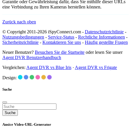
Garantie oder Gewährleistung dafür, dass Sie mithilfe dieser URLs
eine Verbindung zu Ihren Kameras herstellen können.
Zurück nach oben
© Copyright 2011-2026 iSpyConnect.com -
Datenschutzrichtlinie
-
Nutzungsbedingungen
-
Service-Status
-
Rechtliche Informationen
-
Sicherheitsrichtlinie
-
Kontaktieren Sie uns
-
Häufig gestellte Fragen
Neuer Benutzer?
Besuchen Sie die Startseite
oder lesen Sie unser
Agent DVR Benutzerhandbuch
Vergleichen:
Agent DVR vs Blue Iris
·
Agent DVR vs Frigate
Design:
Suche
Suche
Ansice Video-URL-Generator