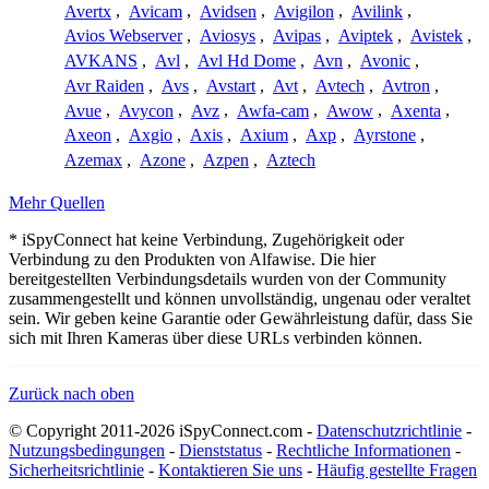
Avertx
,
Avicam
,
Avidsen
,
Avigilon
,
Avilink
,
Avios Webserver
,
Aviosys
,
Avipas
,
Aviptek
,
Avistek
,
AVKANS
,
Avl
,
Avl Hd Dome
,
Avn
,
Avonic
,
Avr Raiden
,
Avs
,
Avstart
,
Avt
,
Avtech
,
Avtron
,
Avue
,
Avycon
,
Avz
,
Awfa-cam
,
Awow
,
Axenta
,
Axeon
,
Axgio
,
Axis
,
Axium
,
Axp
,
Ayrstone
,
Azemax
,
Azone
,
Azpen
,
Aztech
Mehr Quellen
* iSpyConnect hat keine Verbindung, Zugehörigkeit oder
Verbindung zu den Produkten von Alfawise. Die hier
bereitgestellten Verbindungsdetails wurden von der Community
zusammengestellt und können unvollständig, ungenau oder veraltet
sein. Wir geben keine Garantie oder Gewährleistung dafür, dass Sie
sich mit Ihren Kameras über diese URLs verbinden können.
Zurück nach oben
© Copyright 2011-2026 iSpyConnect.com -
Datenschutzrichtlinie
-
Nutzungsbedingungen
-
Dienststatus
-
Rechtliche Informationen
-
Sicherheitsrichtlinie
-
Kontaktieren Sie uns
-
Häufig gestellte Fragen