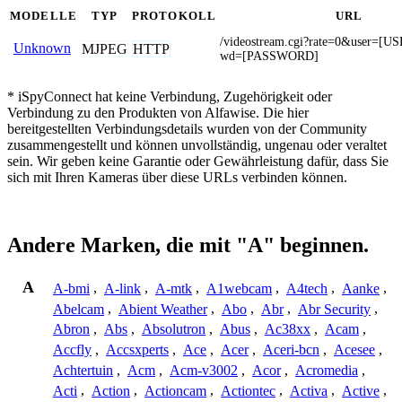
MODELLE
TYP
PROTOKOLL
URL
/videostream.cgi?rate=0&user=
Unknown
MJPEG
HTTP
wd=[PASSWORD]
* iSpyConnect hat keine Verbindung, Zugehörigkeit oder
Verbindung zu den Produkten von Alfawise. Die hier
bereitgestellten Verbindungsdetails wurden von der Community
zusammengestellt und können unvollständig, ungenau oder veraltet
sein. Wir geben keine Garantie oder Gewährleistung dafür, dass Sie
sich mit Ihren Kameras über diese URLs verbinden können.
Andere Marken, die mit "A" beginnen.
A
A-bmi
,
A-link
,
A-mtk
,
A1webcam
,
A4tech
,
Aanke
,
Abelcam
,
Abient Weather
,
Abo
,
Abr
,
Abr Security
,
Abron
,
Abs
,
Absolutron
,
Abus
,
Ac38xx
,
Acam
,
Accfly
,
Accsxperts
,
Ace
,
Acer
,
Aceri-bcn
,
Acesee
,
Achtertuin
,
Acm
,
Acm-v3002
,
Acor
,
Acromedia
,
Acti
,
Action
,
Actioncam
,
Actiontec
,
Activa
,
Active
,