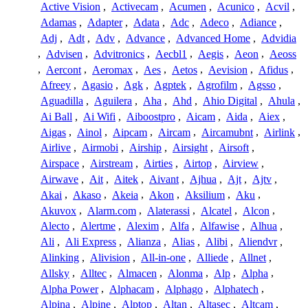
Active Vision
,
Activecam
,
Acumen
,
Acunico
,
Acvil
,
Adamas
,
Adapter
,
Adata
,
Adc
,
Adeco
,
Adiance
,
Adj
,
Adt
,
Adv
,
Advance
,
Advanced Home
,
Advidia
,
Advisen
,
Advitronics
,
Aecbl1
,
Aegis
,
Aeon
,
Aeoss
,
Aercont
,
Aeromax
,
Aes
,
Aetos
,
Aevision
,
Afidus
,
Afreey
,
Agasio
,
Agk
,
Agptek
,
Agrofilm
,
Agsso
,
Aguadilla
,
Aguilera
,
Aha
,
Ahd
,
Ahio Digital
,
Ahula
,
Ai Ball
,
Ai Wifi
,
Aiboostpro
,
Aicam
,
Aida
,
Aiex
,
Aigas
,
Ainol
,
Aipcam
,
Aircam
,
Aircamubnt
,
Airlink
,
Airlive
,
Airmobi
,
Airship
,
Airsight
,
Airsoft
,
Airspace
,
Airstream
,
Airties
,
Airtop
,
Airview
,
Airwave
,
Ait
,
Aitek
,
Aivant
,
Ajhua
,
Ajt
,
Ajtv
,
Akai
,
Akaso
,
Akeia
,
Akon
,
Aksilium
,
Aku
,
Akuvox
,
Alarm.com
,
Alaterassi
,
Alcatel
,
Alcon
,
Alecto
,
Alertme
,
Alexim
,
Alfa
,
Alfawise
,
Alhua
,
Ali
,
Ali Express
,
Alianza
,
Alias
,
Alibi
,
Aliendvr
,
Alinking
,
Alivision
,
All-in-one
,
Alliede
,
Allnet
,
Allsky
,
Alltec
,
Almacen
,
Alonma
,
Alp
,
Alpha
,
Alpha Power
,
Alphacam
,
Alphago
,
Alphatech
,
Alpina
,
Alpine
,
Alptop
,
Altan
,
Altasec
,
Altcam
,