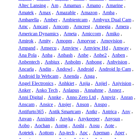
Altec Lansing
,
Am
,
Amamax
,
Amano
,
Amarine
,
Amatek
,
Amax
,
Amazable
,
Amazon
,
Amba
,
Ambarella
,
Amber
,
Ambientcam
,
Ambyux Dual Cam
,
Amc
,
Amcast
,
Amcom
,
Amcrest
,
Amegia
,
Amera
,
American Dynamics
,
Ameta
,
Amiccom
,
Amiko
,
Amirok
,
Amity
,
Amopm
,
Amorvue
,
Amovision
,
Ampand
,
Amsecu
,
Amview
,
Amview Hd
,
Amway
,
Ana Pola
,
Anba
,
Anbash
,
Anbe
,
Anbe2
,
Anben
,
Anbentech
,
Anbiux
,
Anbolm
,
Anbong
,
Anbvision
,
Ancarla
,
Andin
,
Andowl
,
Android
,
Android Ip Cam
,
Android Ip Webcam
,
Anenda
,
Anga
,
Angel Electronics
,
Anhkiet
,
Anjia
,
Anjiel
,
Anjvision
,
Anker
,
Anko Tech
,
Anlapus
,
Annahme
,
Annez
,
Anni Digital
,
Annke
,
Anno Zero Ltd
,
Anpviz
,
Anran
,
Anscam
,
Ansice
,
Ansjer
,
Anson
,
Anspo
,
Antifurto365
,
Antik Smartcam
,
Antkr
,
Antrica
,
Anv
,
Anvan
,
Anxinshi
,
Anyka
,
Anykeeper
,
Anysun
,
Aobo
,
Aochan
,
Aomg
,
Aoshi
,
Aosu
,
Aote
,
Aotetek
,
Aottom
,
Ap-tech
,
Apc
,
Apeman
,
Aper
,