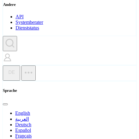
Andere
API
Systemberater
Dienststatus
DE
Sprache
English
العربية
Deutsch
Español
Français