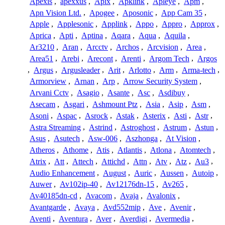
Apexis
,
apexxus
,
Apix
,
Apklink
,
Apleye
,
Apm
,
Apn Vision Ltd.
,
Apogee
,
Aposonic
,
App Cam 35
,
Apple
,
Applesonic
,
Applink
,
Appo
,
Appro
,
Approx
,
Aprica
,
Apti
,
Aptina
,
Aqara
,
Aqua
,
Aquila
,
Ar3210
,
Aran
,
Arcctv
,
Archos
,
Arcvision
,
Area
,
Area51
,
Arebi
,
Arecont
,
Arenti
,
Argom Tech
,
Argos
,
Argus
,
Argusleader
,
Arit
,
Arlotto
,
Arm
,
Arma-tech
,
Armorview
,
Arnan
,
Arp
,
Arrow Security System
,
Arvani Cctv
,
Asagio
,
Asante
,
Asc
,
Asdibuy
,
Asecam
,
Asgari
,
Ashmount Ptz
,
Asia
,
Asip
,
Asm
,
Asoni
,
Aspac
,
Asrock
,
Astak
,
Asterix
,
Asti
,
Astr
,
Astra Streaming
,
Astrind
,
Astroghost
,
Astrum
,
Astun
,
Asus
,
Asutech
,
Asw-006
,
Aszhonga
,
At Vision
,
Atheros
,
Athome
,
Atis
,
Atlantis
,
Atlona
,
Atomtech
,
Atrix
,
Att
,
Attech
,
Attichd
,
Attn
,
Atv
,
Atz
,
Au3
,
Audio Enhancement
,
August
,
Auric
,
Aussen
,
Autoip
,
Auwer
,
Av102ip-40
,
Av12176dn-15
,
Av265
,
Av40185dn-cd
,
Avacom
,
Avaja
,
Avalonix
,
Avantgarde
,
Avaya
,
Avd552mip
,
Ave
,
Avenir
,
Aventi
,
Aventura
,
Aver
,
Averdigi
,
Avermedia
,