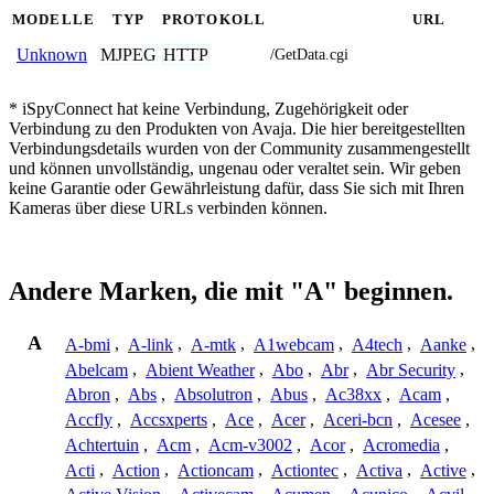
MODELLE
TYP
PROTOKOLL
URL
MJPEG
HTTP
Unknown
/GetData.cgi
* iSpyConnect hat keine Verbindung, Zugehörigkeit oder
Verbindung zu den Produkten von Avaja. Die hier bereitgestellten
Verbindungsdetails wurden von der Community zusammengestellt
und können unvollständig, ungenau oder veraltet sein. Wir geben
keine Garantie oder Gewährleistung dafür, dass Sie sich mit Ihren
Kameras über diese URLs verbinden können.
Andere Marken, die mit "A" beginnen.
A
A-bmi
,
A-link
,
A-mtk
,
A1webcam
,
A4tech
,
Aanke
,
Abelcam
,
Abient Weather
,
Abo
,
Abr
,
Abr Security
,
Abron
,
Abs
,
Absolutron
,
Abus
,
Ac38xx
,
Acam
,
Accfly
,
Accsxperts
,
Ace
,
Acer
,
Aceri-bcn
,
Acesee
,
Achtertuin
,
Acm
,
Acm-v3002
,
Acor
,
Acromedia
,
Acti
,
Action
,
Actioncam
,
Actiontec
,
Activa
,
Active
,