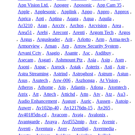
Apn Vision Ltd.
,
Apogee
,
Aposonic
,
App Cam 35
,
Apple
,
Applesonic
,
Applink
,
Appo
,
Appro
,
Approx
,
Aprica
,
Apti
,
Aptina
,
Aqara
,
Aqua
,
Aquila
,
Ar3210
,
Aran
,
Arcctv
,
Archos
,
Arcvision
,
Area
,
Area51
,
Arebi
,
Arecont
,
Arenti
,
Argom Tech
,
Argos
,
Argus
,
Argusleader
,
Arit
,
Arlotto
,
Arm
,
Arma-tech
,
Armorview
,
Arnan
,
Arp
,
Arrow Security System
,
Arvani Cctv
,
Asagio
,
Asante
,
Asc
,
Asdibuy
,
Asecam
,
Asgari
,
Ashmount Ptz
,
Asia
,
Asip
,
Asm
,
Asoni
,
Aspac
,
Asrock
,
Astak
,
Asterix
,
Asti
,
Astr
,
Astra Streaming
,
Astrind
,
Astroghost
,
Astrum
,
Astun
,
Asus
,
Asutech
,
Asw-006
,
Aszhonga
,
At Vision
,
Atheros
,
Athome
,
Atis
,
Atlantis
,
Atlona
,
Atomtech
,
Atrix
,
Att
,
Attech
,
Attichd
,
Attn
,
Atv
,
Atz
,
Au3
,
Audio Enhancement
,
August
,
Auric
,
Aussen
,
Autoip
,
Auwer
,
Av102ip-40
,
Av12176dn-15
,
Av265
,
Av40185dn-cd
,
Avacom
,
Avaja
,
Avalonix
,
Avantgarde
,
Avaya
,
Avd552mip
,
Ave
,
Avenir
,
Aventi
,
Aventura
,
Aver
,
Averdigi
,
Avermedia
,