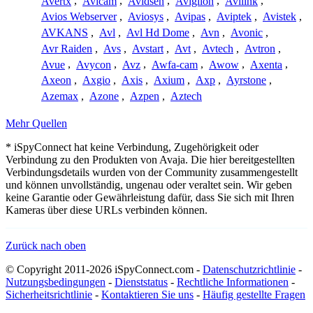
Avertx
,
Avicam
,
Avidsen
,
Avigilon
,
Avilink
,
Avios Webserver
,
Aviosys
,
Avipas
,
Aviptek
,
Avistek
,
AVKANS
,
Avl
,
Avl Hd Dome
,
Avn
,
Avonic
,
Avr Raiden
,
Avs
,
Avstart
,
Avt
,
Avtech
,
Avtron
,
Avue
,
Avycon
,
Avz
,
Awfa-cam
,
Awow
,
Axenta
,
Axeon
,
Axgio
,
Axis
,
Axium
,
Axp
,
Ayrstone
,
Azemax
,
Azone
,
Azpen
,
Aztech
Mehr Quellen
* iSpyConnect hat keine Verbindung, Zugehörigkeit oder
Verbindung zu den Produkten von Avaja. Die hier bereitgestellten
Verbindungsdetails wurden von der Community zusammengestellt
und können unvollständig, ungenau oder veraltet sein. Wir geben
keine Garantie oder Gewährleistung dafür, dass Sie sich mit Ihren
Kameras über diese URLs verbinden können.
Zurück nach oben
© Copyright 2011-2026 iSpyConnect.com -
Datenschutzrichtlinie
-
Nutzungsbedingungen
-
Dienststatus
-
Rechtliche Informationen
-
Sicherheitsrichtlinie
-
Kontaktieren Sie uns
-
Häufig gestellte Fragen