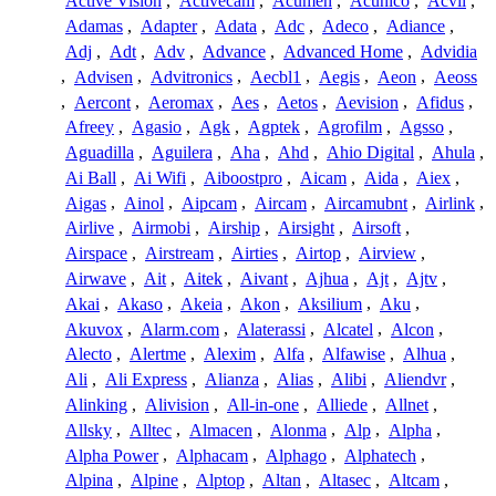
Active Vision
,
Activecam
,
Acumen
,
Acunico
,
Acvil
,
Adamas
,
Adapter
,
Adata
,
Adc
,
Adeco
,
Adiance
,
Adj
,
Adt
,
Adv
,
Advance
,
Advanced Home
,
Advidia
,
Advisen
,
Advitronics
,
Aecbl1
,
Aegis
,
Aeon
,
Aeoss
,
Aercont
,
Aeromax
,
Aes
,
Aetos
,
Aevision
,
Afidus
,
Afreey
,
Agasio
,
Agk
,
Agptek
,
Agrofilm
,
Agsso
,
Aguadilla
,
Aguilera
,
Aha
,
Ahd
,
Ahio Digital
,
Ahula
,
Ai Ball
,
Ai Wifi
,
Aiboostpro
,
Aicam
,
Aida
,
Aiex
,
Aigas
,
Ainol
,
Aipcam
,
Aircam
,
Aircamubnt
,
Airlink
,
Airlive
,
Airmobi
,
Airship
,
Airsight
,
Airsoft
,
Airspace
,
Airstream
,
Airties
,
Airtop
,
Airview
,
Airwave
,
Ait
,
Aitek
,
Aivant
,
Ajhua
,
Ajt
,
Ajtv
,
Akai
,
Akaso
,
Akeia
,
Akon
,
Aksilium
,
Aku
,
Akuvox
,
Alarm.com
,
Alaterassi
,
Alcatel
,
Alcon
,
Alecto
,
Alertme
,
Alexim
,
Alfa
,
Alfawise
,
Alhua
,
Ali
,
Ali Express
,
Alianza
,
Alias
,
Alibi
,
Aliendvr
,
Alinking
,
Alivision
,
All-in-one
,
Alliede
,
Allnet
,
Allsky
,
Alltec
,
Almacen
,
Alonma
,
Alp
,
Alpha
,
Alpha Power
,
Alphacam
,
Alphago
,
Alphatech
,
Alpina
,
Alpine
,
Alptop
,
Altan
,
Altasec
,
Altcam
,