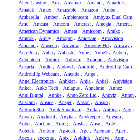
Altec Lansing
,
Am
,
Amamax
,
Amano
,
Amarine
,
Amatek
,
Amax
,
Amazable
,
Amazon
,
Amba
,
Ambarella
,
Amber
,
Ambientcam
,
Ambyux Dual Cam
,
Amc
,
Amcast
,
Amcom
,
Amcrest
,
Amegia
,
Amera
,
American Dynamics
,
Ameta
,
Amiccom
,
Amiko
,
Amirok
,
Amity
,
Amopm
,
Amorvue
,
Amovision
,
Ampand
,
Amsecu
,
Amview
,
Amview Hd
,
Amway
,
Ana Pola
,
Anba
,
Anbash
,
Anbe
,
Anbe2
,
Anben
,
Anbentech
,
Anbiux
,
Anbolm
,
Anbong
,
Anbvision
,
Ancarla
,
Andin
,
Andowl
,
Android
,
Android Ip Cam
,
Android Ip Webcam
,
Anenda
,
Anga
,
Angel Electronics
,
Anhkiet
,
Anjia
,
Anjiel
,
Anjvision
,
Anker
,
Anko Tech
,
Anlapus
,
Annahme
,
Annez
,
Anni Digital
,
Annke
,
Anno Zero Ltd
,
Anpviz
,
Anran
,
Anscam
,
Ansice
,
Ansjer
,
Anson
,
Anspo
,
Antifurto365
,
Antik Smartcam
,
Antkr
,
Antrica
,
Anv
,
Anvan
,
Anxinshi
,
Anyka
,
Anykeeper
,
Anysun
,
Aobo
,
Aochan
,
Aomg
,
Aoshi
,
Aosu
,
Aote
,
Aotetek
,
Aottom
,
Ap-tech
,
Apc
,
Apeman
,
Aper
,
Apexis
,
apexxus
,
Apix
,
Apklink
,
Apleye
,
Apm
,