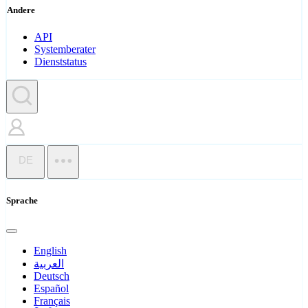
Andere
API
Systemberater
Dienststatus
DE
Sprache
English
العربية
Deutsch
Español
Français