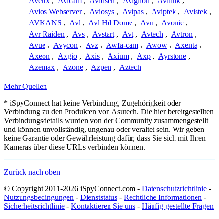
Avertx
,
Avicam
,
Avidsen
,
Avigilon
,
Avilink
,
Avios Webserver
,
Aviosys
,
Avipas
,
Aviptek
,
Avistek
,
AVKANS
,
Avl
,
Avl Hd Dome
,
Avn
,
Avonic
,
Avr Raiden
,
Avs
,
Avstart
,
Avt
,
Avtech
,
Avtron
,
Avue
,
Avycon
,
Avz
,
Awfa-cam
,
Awow
,
Axenta
,
Axeon
,
Axgio
,
Axis
,
Axium
,
Axp
,
Ayrstone
,
Azemax
,
Azone
,
Azpen
,
Aztech
Mehr Quellen
* iSpyConnect hat keine Verbindung, Zugehörigkeit oder
Verbindung zu den Produkten von Asutech. Die hier bereitgestellten
Verbindungsdetails wurden von der Community zusammengestellt
und können unvollständig, ungenau oder veraltet sein. Wir geben
keine Garantie oder Gewährleistung dafür, dass Sie sich mit Ihren
Kameras über diese URLs verbinden können.
Zurück nach oben
© Copyright 2011-2026 iSpyConnect.com -
Datenschutzrichtlinie
-
Nutzungsbedingungen
-
Dienststatus
-
Rechtliche Informationen
-
Sicherheitsrichtlinie
-
Kontaktieren Sie uns
-
Häufig gestellte Fragen