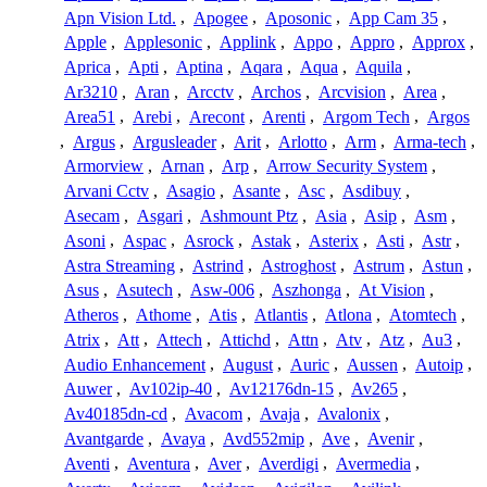
Apn Vision Ltd.
,
Apogee
,
Aposonic
,
App Cam 35
,
Apple
,
Applesonic
,
Applink
,
Appo
,
Appro
,
Approx
,
Aprica
,
Apti
,
Aptina
,
Aqara
,
Aqua
,
Aquila
,
Ar3210
,
Aran
,
Arcctv
,
Archos
,
Arcvision
,
Area
,
Area51
,
Arebi
,
Arecont
,
Arenti
,
Argom Tech
,
Argos
,
Argus
,
Argusleader
,
Arit
,
Arlotto
,
Arm
,
Arma-tech
,
Armorview
,
Arnan
,
Arp
,
Arrow Security System
,
Arvani Cctv
,
Asagio
,
Asante
,
Asc
,
Asdibuy
,
Asecam
,
Asgari
,
Ashmount Ptz
,
Asia
,
Asip
,
Asm
,
Asoni
,
Aspac
,
Asrock
,
Astak
,
Asterix
,
Asti
,
Astr
,
Astra Streaming
,
Astrind
,
Astroghost
,
Astrum
,
Astun
,
Asus
,
Asutech
,
Asw-006
,
Aszhonga
,
At Vision
,
Atheros
,
Athome
,
Atis
,
Atlantis
,
Atlona
,
Atomtech
,
Atrix
,
Att
,
Attech
,
Attichd
,
Attn
,
Atv
,
Atz
,
Au3
,
Audio Enhancement
,
August
,
Auric
,
Aussen
,
Autoip
,
Auwer
,
Av102ip-40
,
Av12176dn-15
,
Av265
,
Av40185dn-cd
,
Avacom
,
Avaja
,
Avalonix
,
Avantgarde
,
Avaya
,
Avd552mip
,
Ave
,
Avenir
,
Aventi
,
Aventura
,
Aver
,
Averdigi
,
Avermedia
,