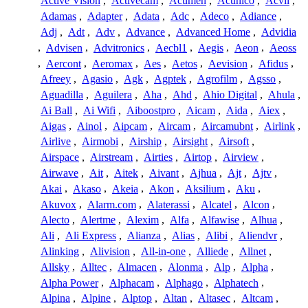
Active Vision
,
Activecam
,
Acumen
,
Acunico
,
Acvil
,
Adamas
,
Adapter
,
Adata
,
Adc
,
Adeco
,
Adiance
,
Adj
,
Adt
,
Adv
,
Advance
,
Advanced Home
,
Advidia
,
Advisen
,
Advitronics
,
Aecbl1
,
Aegis
,
Aeon
,
Aeoss
,
Aercont
,
Aeromax
,
Aes
,
Aetos
,
Aevision
,
Afidus
,
Afreey
,
Agasio
,
Agk
,
Agptek
,
Agrofilm
,
Agsso
,
Aguadilla
,
Aguilera
,
Aha
,
Ahd
,
Ahio Digital
,
Ahula
,
Ai Ball
,
Ai Wifi
,
Aiboostpro
,
Aicam
,
Aida
,
Aiex
,
Aigas
,
Ainol
,
Aipcam
,
Aircam
,
Aircamubnt
,
Airlink
,
Airlive
,
Airmobi
,
Airship
,
Airsight
,
Airsoft
,
Airspace
,
Airstream
,
Airties
,
Airtop
,
Airview
,
Airwave
,
Ait
,
Aitek
,
Aivant
,
Ajhua
,
Ajt
,
Ajtv
,
Akai
,
Akaso
,
Akeia
,
Akon
,
Aksilium
,
Aku
,
Akuvox
,
Alarm.com
,
Alaterassi
,
Alcatel
,
Alcon
,
Alecto
,
Alertme
,
Alexim
,
Alfa
,
Alfawise
,
Alhua
,
Ali
,
Ali Express
,
Alianza
,
Alias
,
Alibi
,
Aliendvr
,
Alinking
,
Alivision
,
All-in-one
,
Alliede
,
Allnet
,
Allsky
,
Alltec
,
Almacen
,
Alonma
,
Alp
,
Alpha
,
Alpha Power
,
Alphacam
,
Alphago
,
Alphatech
,
Alpina
,
Alpine
,
Alptop
,
Altan
,
Altasec
,
Altcam
,