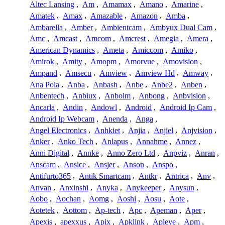
Altec Lansing
,
Am
,
Amamax
,
Amano
,
Amarine
,
Amatek
,
Amax
,
Amazable
,
Amazon
,
Amba
,
Ambarella
,
Amber
,
Ambientcam
,
Ambyux Dual Cam
,
Amc
,
Amcast
,
Amcom
,
Amcrest
,
Amegia
,
Amera
,
American Dynamics
,
Ameta
,
Amiccom
,
Amiko
,
Amirok
,
Amity
,
Amopm
,
Amorvue
,
Amovision
,
Ampand
,
Amsecu
,
Amview
,
Amview Hd
,
Amway
,
Ana Pola
,
Anba
,
Anbash
,
Anbe
,
Anbe2
,
Anben
,
Anbentech
,
Anbiux
,
Anbolm
,
Anbong
,
Anbvision
,
Ancarla
,
Andin
,
Andowl
,
Android
,
Android Ip Cam
,
Android Ip Webcam
,
Anenda
,
Anga
,
Angel Electronics
,
Anhkiet
,
Anjia
,
Anjiel
,
Anjvision
,
Anker
,
Anko Tech
,
Anlapus
,
Annahme
,
Annez
,
Anni Digital
,
Annke
,
Anno Zero Ltd
,
Anpviz
,
Anran
,
Anscam
,
Ansice
,
Ansjer
,
Anson
,
Anspo
,
Antifurto365
,
Antik Smartcam
,
Antkr
,
Antrica
,
Anv
,
Anvan
,
Anxinshi
,
Anyka
,
Anykeeper
,
Anysun
,
Aobo
,
Aochan
,
Aomg
,
Aoshi
,
Aosu
,
Aote
,
Aotetek
,
Aottom
,
Ap-tech
,
Apc
,
Apeman
,
Aper
,
Apexis
,
apexxus
,
Apix
,
Apklink
,
Apleye
,
Apm
,