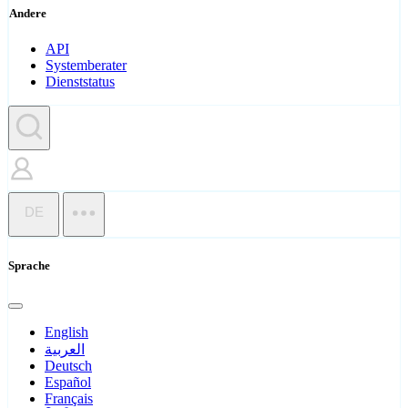
Andere
API
Systemberater
Dienststatus
DE
Sprache
English
العربية
Deutsch
Español
Français