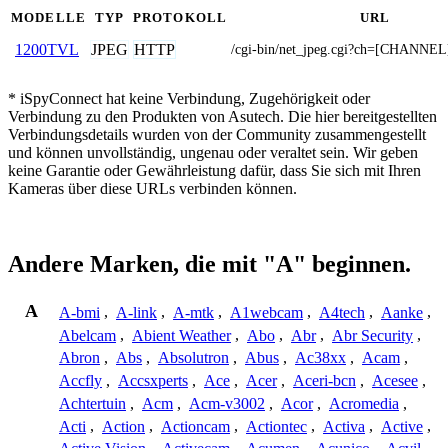
MODELLE
TYP
PROTOKOLL
URL
JPEG
HTTP
1200TVL
/cgi-bin/net_jpeg.cgi?ch=[CHANNEL
* iSpyConnect hat keine Verbindung, Zugehörigkeit oder
Verbindung zu den Produkten von Asutech. Die hier bereitgestellten
Verbindungsdetails wurden von der Community zusammengestellt
und können unvollständig, ungenau oder veraltet sein. Wir geben
keine Garantie oder Gewährleistung dafür, dass Sie sich mit Ihren
Kameras über diese URLs verbinden können.
Andere Marken, die mit "A" beginnen.
A
A-bmi
,
A-link
,
A-mtk
,
A1webcam
,
A4tech
,
Aanke
,
Abelcam
,
Abient Weather
,
Abo
,
Abr
,
Abr Security
,
Abron
,
Abs
,
Absolutron
,
Abus
,
Ac38xx
,
Acam
,
Accfly
,
Accsxperts
,
Ace
,
Acer
,
Aceri-bcn
,
Acesee
,
Achtertuin
,
Acm
,
Acm-v3002
,
Acor
,
Acromedia
,
Acti
,
Action
,
Actioncam
,
Actiontec
,
Activa
,
Active
,