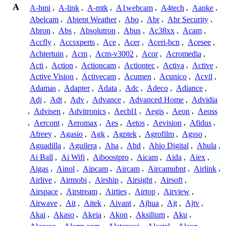
A
A-bmi
,
A-link
,
A-mtk
,
A1webcam
,
A4tech
,
Aanke
,
Abelcam
,
Abient Weather
,
Abo
,
Abr
,
Abr Security
,
Abron
,
Abs
,
Absolutron
,
Abus
,
Ac38xx
,
Acam
,
Accfly
,
Accsxperts
,
Ace
,
Acer
,
Aceri-bcn
,
Acesee
,
Achtertuin
,
Acm
,
Acm-v3002
,
Acor
,
Acromedia
,
Acti
,
Action
,
Actioncam
,
Actiontec
,
Activa
,
Active
,
Active Vision
,
Activecam
,
Acumen
,
Acunico
,
Acvil
,
Adamas
,
Adapter
,
Adata
,
Adc
,
Adeco
,
Adiance
,
Adj
,
Adt
,
Adv
,
Advance
,
Advanced Home
,
Advidia
,
Advisen
,
Advitronics
,
Aecbl1
,
Aegis
,
Aeon
,
Aeoss
,
Aercont
,
Aeromax
,
Aes
,
Aetos
,
Aevision
,
Afidus
,
Afreey
,
Agasio
,
Agk
,
Agptek
,
Agrofilm
,
Agsso
,
Aguadilla
,
Aguilera
,
Aha
,
Ahd
,
Ahio Digital
,
Ahula
,
Ai Ball
,
Ai Wifi
,
Aiboostpro
,
Aicam
,
Aida
,
Aiex
,
Aigas
,
Ainol
,
Aipcam
,
Aircam
,
Aircamubnt
,
Airlink
,
Airlive
,
Airmobi
,
Airship
,
Airsight
,
Airsoft
,
Airspace
,
Airstream
,
Airties
,
Airtop
,
Airview
,
Airwave
,
Ait
,
Aitek
,
Aivant
,
Ajhua
,
Ajt
,
Ajtv
,
Akai
,
Akaso
,
Akeia
,
Akon
,
Aksilium
,
Aku
,