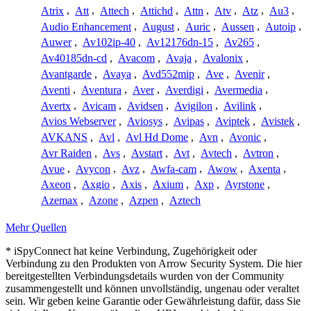
Atrix
,
Att
,
Attech
,
Attichd
,
Attn
,
Atv
,
Atz
,
Au3
,
Audio Enhancement
,
August
,
Auric
,
Aussen
,
Autoip
,
Auwer
,
Av102ip-40
,
Av12176dn-15
,
Av265
,
Av40185dn-cd
,
Avacom
,
Avaja
,
Avalonix
,
Avantgarde
,
Avaya
,
Avd552mip
,
Ave
,
Avenir
,
Aventi
,
Aventura
,
Aver
,
Averdigi
,
Avermedia
,
Avertx
,
Avicam
,
Avidsen
,
Avigilon
,
Avilink
,
Avios Webserver
,
Aviosys
,
Avipas
,
Aviptek
,
Avistek
,
AVKANS
,
Avl
,
Avl Hd Dome
,
Avn
,
Avonic
,
Avr Raiden
,
Avs
,
Avstart
,
Avt
,
Avtech
,
Avtron
,
Avue
,
Avycon
,
Avz
,
Awfa-cam
,
Awow
,
Axenta
,
Axeon
,
Axgio
,
Axis
,
Axium
,
Axp
,
Ayrstone
,
Azemax
,
Azone
,
Azpen
,
Aztech
Mehr Quellen
* iSpyConnect hat keine Verbindung, Zugehörigkeit oder
Verbindung zu den Produkten von Arrow Security System. Die hier
bereitgestellten Verbindungsdetails wurden von der Community
zusammengestellt und können unvollständig, ungenau oder veraltet
sein. Wir geben keine Garantie oder Gewährleistung dafür, dass Sie