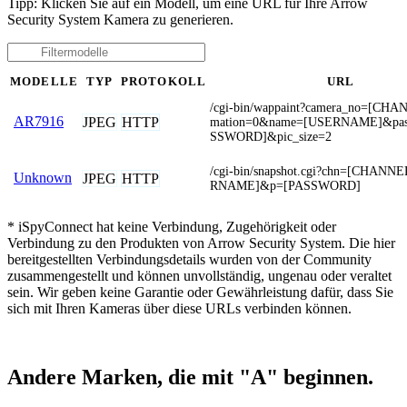
Tipp: Klicken Sie auf ein Modell, um eine URL für Ihre Arrow
Security System Kamera zu generieren.
MODELLE
TYP
PROTOKOLL
URL
/cgi-bin/wappaint?camera_no=[CH
AR7916
JPEG
HTTP
mation=0&name=[USERNAME]&pas
SSWORD]&pic_size=2
/cgi-bin/snapshot.cgi?chn=[CHAN
Unknown
JPEG
HTTP
RNAME]&p=[PASSWORD]
* iSpyConnect hat keine Verbindung, Zugehörigkeit oder
Verbindung zu den Produkten von Arrow Security System. Die hier
bereitgestellten Verbindungsdetails wurden von der Community
zusammengestellt und können unvollständig, ungenau oder veraltet
sein. Wir geben keine Garantie oder Gewährleistung dafür, dass Sie
sich mit Ihren Kameras über diese URLs verbinden können.
Andere Marken, die mit "A" beginnen.