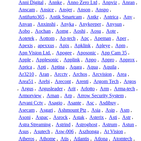
Anni Digital
,
Annke
,
Anno Zero Ltd
,
Anpviz
,
Anran
,
Anscam
,
Ansice
,
Ansjer
,
Anson
,
Anspo
,
Antifurto365
,
Antik Smartcam
,
Antkr
,
Antrica
,
Anv
,
Anvan
,
Anxinshi
,
Anyka
,
Anykeeper
,
Anysun
,
Aobo
,
Aochan
,
Aomg
,
Aoshi
,
Aosu
,
Aote
,
Aotetek
,
Aottom
,
Ap-tech
,
Apc
,
Apeman
,
Aper
,
Apexis
,
apexxus
,
Apix
,
Apklink
,
Apleye
,
Apm
,
Apn Vision Ltd.
,
Apogee
,
Aposonic
,
App Cam 35
,
Apple
,
Applesonic
,
Applink
,
Appo
,
Appro
,
Approx
,
Aprica
,
Apti
,
Aptina
,
Aqara
,
Aqua
,
Aquila
,
Ar3210
,
Aran
,
Arcctv
,
Archos
,
Arcvision
,
Area
,
Area51
,
Arebi
,
Arecont
,
Arenti
,
Argom Tech
,
Argos
,
Argus
,
Argusleader
,
Arit
,
Arlotto
,
Arm
,
Arma-tech
,
Armorview
,
Arnan
,
Arp
,
Arrow Security System
,
Arvani Cctv
,
Asagio
,
Asante
,
Asc
,
Asdibuy
,
Asecam
,
Asgari
,
Ashmount Ptz
,
Asia
,
Asip
,
Asm
,
Asoni
,
Aspac
,
Asrock
,
Astak
,
Asterix
,
Asti
,
Astr
,
Astra Streaming
,
Astrind
,
Astroghost
,
Astrum
,
Astun
,
Asus
,
Asutech
,
Asw-006
,
Aszhonga
,
At Vision
,
Atheros
,
Athome
,
Atis
,
Atlantis
,
Atlona
,
Atomtech
,