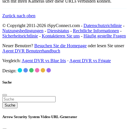
sich mit Ihren Kameras über diese URLs verbinden können.
Zurück nach oben
© Copyright 2011-2026 iSpyConnect.com -
Datenschutzrichtlinie
-
Nutzungsbedingungen
-
Dienststatus
-
Rechtliche Informationen
-
Sicherheitsrichtlinie
-
Kontaktieren Sie uns
-
Häufig gestellte Fragen
Neuer Benutzer?
Besuchen Sie die Homepage
oder lesen Sie unser
Agent DVR Benutzerhandbuch
Vergleich:
Agent DVR vs Blue Iris
·
Agent DVR vs Frigate
Design:
Suche
Suche
Arrow Security System Video-URL-Generator