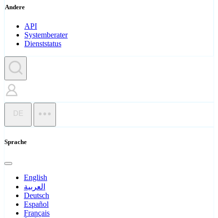
Andere
API
Systemberater
Dienststatus
DE
Sprache
English
العربية
Deutsch
Español
Français