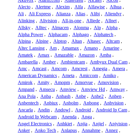
Akuvox
,
Alarm.com
,
Alaterassi
,
Alcatel
,
Alcon
,
Alecto
,
Alertme
,
Alexim
,
Alfa
,
Alfawise
,
Alhua
,
Ali
,
Ali Express
,
Alianza
,
Alias
,
Alibi
,
Aliendvr
,
Alinking
,
Alivision
,
All-in-one
,
Alliede
,
Allnet
,
Allsky
,
Alltec
,
Almacen
,
Alonma
,
Alp
,
Alpha
,
Alpha Power
,
Alphacam
,
Alphago
,
Alphatech
,
Alpina
,
Alpine
,
Alptop
,
Altan
,
Altasec
,
Altcam
,
Altec Lansing
,
Am
,
Amamax
,
Amano
,
Amarine
,
Amatek
,
Amax
,
Amazable
,
Amazon
,
Amba
,
Ambarella
,
Amber
,
Ambientcam
,
Ambyux Dual Cam
,
Amc
,
Amcast
,
Amcom
,
Amcrest
,
Amegia
,
Amera
,
American Dynamics
,
Ameta
,
Amiccom
,
Amiko
,
Amirok
,
Amity
,
Amopm
,
Amorvue
,
Amovision
,
Ampand
,
Amsecu
,
Amview
,
Amview Hd
,
Amway
,
Ana Pola
,
Anba
,
Anbash
,
Anbe
,
Anbe2
,
Anben
,
Anbentech
,
Anbiux
,
Anbolm
,
Anbong
,
Anbvision
,
Ancarla
,
Andin
,
Andowl
,
Android
,
Android Ip Cam
,
Android Ip Webcam
,
Anenda
,
Anga
,
Angel Electronics
,
Anhkiet
,
Anjia
,
Anjiel
,
Anjvision
,
Anker
,
Anko Tech
,
Anlapus
,
Annahme
,
Annez
,