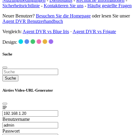
Nutzungsbedingungen
-
Dienststatus
-
Rechtliche Informationen
-
Sicherheitsrichtlinie
-
Kontaktieren Sie uns
-
Häufig gestellte Fragen
Neuer Benutzer?
Besuchen Sie die Homepage
oder lesen Sie unser
Agent DVR Benutzerhandbuch
Vergleich:
Agent DVR vs Blue Iris
·
Agent DVR vs Frigate
Design:
Suche
Suche
Airties Video-URL-Generator
IP
Benutzername
Passwort