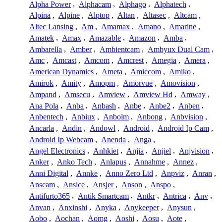
Alpha Power
,
Alphacam
,
Alphago
,
Alphatech
,
Alpina
,
Alpine
,
Alptop
,
Altan
,
Altasec
,
Altcam
,
Altec Lansing
,
Am
,
Amamax
,
Amano
,
Amarine
,
Amatek
,
Amax
,
Amazable
,
Amazon
,
Amba
,
Ambarella
,
Amber
,
Ambientcam
,
Ambyux Dual Cam
,
Amc
,
Amcast
,
Amcom
,
Amcrest
,
Amegia
,
Amera
,
American Dynamics
,
Ameta
,
Amiccom
,
Amiko
,
Amirok
,
Amity
,
Amopm
,
Amorvue
,
Amovision
,
Ampand
,
Amsecu
,
Amview
,
Amview Hd
,
Amway
,
Ana Pola
,
Anba
,
Anbash
,
Anbe
,
Anbe2
,
Anben
,
Anbentech
,
Anbiux
,
Anbolm
,
Anbong
,
Anbvision
,
Ancarla
,
Andin
,
Andowl
,
Android
,
Android Ip Cam
,
Android Ip Webcam
,
Anenda
,
Anga
,
Angel Electronics
,
Anhkiet
,
Anjia
,
Anjiel
,
Anjvision
,
Anker
,
Anko Tech
,
Anlapus
,
Annahme
,
Annez
,
Anni Digital
,
Annke
,
Anno Zero Ltd
,
Anpviz
,
Anran
,
Anscam
,
Ansice
,
Ansjer
,
Anson
,
Anspo
,
Antifurto365
,
Antik Smartcam
,
Antkr
,
Antrica
,
Anv
,
Anvan
,
Anxinshi
,
Anyka
,
Anykeeper
,
Anysun
,
Aobo
,
Aochan
,
Aomg
,
Aoshi
,
Aosu
,
Aote
,