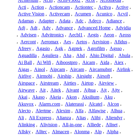
Achtertuin
,
Acm
,
Acm-v3002
,
Acor
,
Acromedia
,
Acti
,
Action
,
Actioncam
,
Actiontec
,
Activa
,
Active
,
Active Vision
,
Activecam
,
Acumen
,
Acunico
,
Acvil
,
Adamas
,
Adapter
,
Adata
,
Adc
,
Adeco
,
Adiance
,
Adj
,
Adt
,
Adv
,
Advance
,
Advanced Home
,
Advidia
,
Advisen
,
Advitronics
,
Aecbl1
,
Aegis
,
Aeon
,
Aeoss
,
Aercont
,
Aeromax
,
Aes
,
Aetos
,
Aevision
,
Afidus
,
Afreey
,
Agasio
,
Agk
,
Agptek
,
Agrofilm
,
Agsso
,
Aguadilla
,
Aguilera
,
Aha
,
Ahd
,
Ahio Digital
,
Ahula
,
Ai Ball
,
Ai Wifi
,
Aiboostpro
,
Aicam
,
Aida
,
Aiex
,
Aigas
,
Ainol
,
Aipcam
,
Aircam
,
Aircamubnt
,
Airlink
,
Airlive
,
Airmobi
,
Airship
,
Airsight
,
Airsoft
,
Airspace
,
Airstream
,
Airties
,
Airtop
,
Airview
,
Airwave
,
Ait
,
Aitek
,
Aivant
,
Ajhua
,
Ajt
,
Ajtv
,
Akai
,
Akaso
,
Akeia
,
Akon
,
Aksilium
,
Aku
,
Akuvox
,
Alarm.com
,
Alaterassi
,
Alcatel
,
Alcon
,
Alecto
,
Alertme
,
Alexim
,
Alfa
,
Alfawise
,
Alhua
,
Ali
,
Ali Express
,
Alianza
,
Alias
,
Alibi
,
Aliendvr
,
Alinking
,
Alivision
,
All-in-one
,
Alliede
,
Allnet
,
Allsky
,
Alltec
,
Almacen
,
Alonma
,
Alp
,
Alpha
,