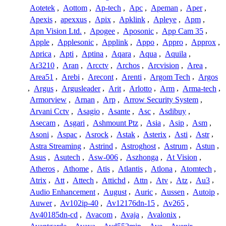
Aotetek
,
Aottom
,
Ap-tech
,
Apc
,
Apeman
,
Aper
,
Apexis
,
apexxus
,
Apix
,
Apklink
,
Apleye
,
Apm
,
Apn Vision Ltd.
,
Apogee
,
Aposonic
,
App Cam 35
,
Apple
,
Applesonic
,
Applink
,
Appo
,
Appro
,
Approx
,
Aprica
,
Apti
,
Aptina
,
Aqara
,
Aqua
,
Aquila
,
Ar3210
,
Aran
,
Arcctv
,
Archos
,
Arcvision
,
Area
,
Area51
,
Arebi
,
Arecont
,
Arenti
,
Argom Tech
,
Argos
,
Argus
,
Argusleader
,
Arit
,
Arlotto
,
Arm
,
Arma-tech
,
Armorview
,
Arnan
,
Arp
,
Arrow Security System
,
Arvani Cctv
,
Asagio
,
Asante
,
Asc
,
Asdibuy
,
Asecam
,
Asgari
,
Ashmount Ptz
,
Asia
,
Asip
,
Asm
,
Asoni
,
Aspac
,
Asrock
,
Astak
,
Asterix
,
Asti
,
Astr
,
Astra Streaming
,
Astrind
,
Astroghost
,
Astrum
,
Astun
,
Asus
,
Asutech
,
Asw-006
,
Aszhonga
,
At Vision
,
Atheros
,
Athome
,
Atis
,
Atlantis
,
Atlona
,
Atomtech
,
Atrix
,
Att
,
Attech
,
Attichd
,
Attn
,
Atv
,
Atz
,
Au3
,
Audio Enhancement
,
August
,
Auric
,
Aussen
,
Autoip
,
Auwer
,
Av102ip-40
,
Av12176dn-15
,
Av265
,
Av40185dn-cd
,
Avacom
,
Avaja
,
Avalonix
,