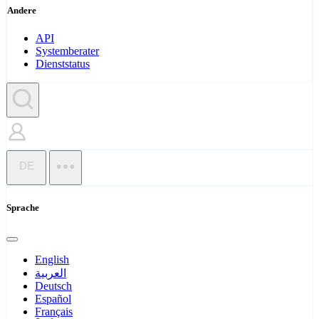
Andere
API
Systemberater
Dienststatus
DE
Sprache
English
العربية
Deutsch
Español
Français