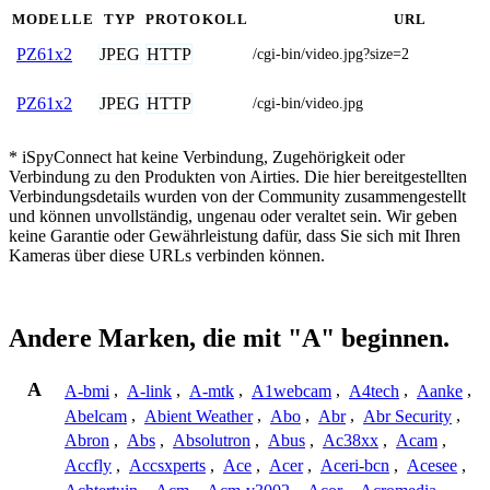
MODELLE
TYP
PROTOKOLL
URL
JPEG
HTTP
PZ61x2
/cgi-bin/video.jpg?size=2
JPEG
HTTP
PZ61x2
/cgi-bin/video.jpg
* iSpyConnect hat keine Verbindung, Zugehörigkeit oder
Verbindung zu den Produkten von Airties. Die hier bereitgestellten
Verbindungsdetails wurden von der Community zusammengestellt
und können unvollständig, ungenau oder veraltet sein. Wir geben
keine Garantie oder Gewährleistung dafür, dass Sie sich mit Ihren
Kameras über diese URLs verbinden können.
Andere Marken, die mit "A" beginnen.
A
A-bmi
,
A-link
,
A-mtk
,
A1webcam
,
A4tech
,
Aanke
,
Abelcam
,
Abient Weather
,
Abo
,
Abr
,
Abr Security
,
Abron
,
Abs
,
Absolutron
,
Abus
,
Ac38xx
,
Acam
,
Accfly
,
Accsxperts
,
Ace
,
Acer
,
Aceri-bcn
,
Acesee
,