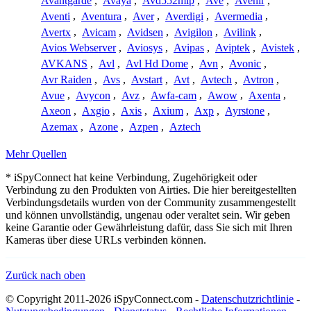
Avantgarde
,
Avaya
,
Avd552mip
,
Ave
,
Avenir
,
Aventi
,
Aventura
,
Aver
,
Averdigi
,
Avermedia
,
Avertx
,
Avicam
,
Avidsen
,
Avigilon
,
Avilink
,
Avios Webserver
,
Aviosys
,
Avipas
,
Aviptek
,
Avistek
,
AVKANS
,
Avl
,
Avl Hd Dome
,
Avn
,
Avonic
,
Avr Raiden
,
Avs
,
Avstart
,
Avt
,
Avtech
,
Avtron
,
Avue
,
Avycon
,
Avz
,
Awfa-cam
,
Awow
,
Axenta
,
Axeon
,
Axgio
,
Axis
,
Axium
,
Axp
,
Ayrstone
,
Azemax
,
Azone
,
Azpen
,
Aztech
Mehr Quellen
* iSpyConnect hat keine Verbindung, Zugehörigkeit oder
Verbindung zu den Produkten von Airties. Die hier bereitgestellten
Verbindungsdetails wurden von der Community zusammengestellt
und können unvollständig, ungenau oder veraltet sein. Wir geben
keine Garantie oder Gewährleistung dafür, dass Sie sich mit Ihren
Kameras über diese URLs verbinden können.
Zurück nach oben
© Copyright 2011-2026 iSpyConnect.com -
Datenschutzrichtlinie
-