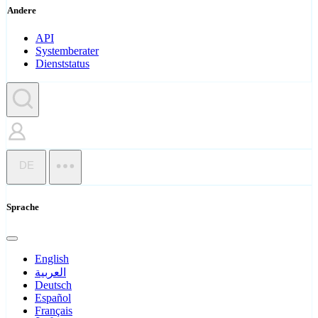
Andere
API
Systemberater
Dienststatus
DE
Sprache
English
العربية
Deutsch
Español
Français