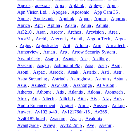
Apexis
,
apexxus
,
Apix
,
Apklink
,
Apleye
,
Apm
,
Apn Vision Ltd.
,
Apogee
,
Aposonic
,
App Cam 35
,
Apple
,
Applesonic
,
Applink
,
Appo
,
Appro
,
Approx
,
Aprica
,
Apti
,
Aptina
,
Aqara
,
Aqua
,
Aquila
,
Ar3210
,
Aran
,
Arcctv
,
Archos
,
Arcvision
,
Area
,
Area51
,
Arebi
,
Arecont
,
Arenti
,
Argom Tech
,
Argos
,
Argus
,
Argusleader
,
Arit
,
Arlotto
,
Arm
,
Arma-tech
,
Armorview
,
Arnan
,
Arp
,
Arrow Security System
,
Arvani Cctv
,
Asagio
,
Asante
,
Asc
,
Asdibuy
,
Asecam
,
Asgari
,
Ashmount Ptz
,
Asia
,
Asip
,
Asm
,
Asoni
,
Aspac
,
Asrock
,
Astak
,
Asterix
,
Asti
,
Astr
,
Astra Streaming
,
Astrind
,
Astroghost
,
Astrum
,
Astun
,
Asus
,
Asutech
,
Asw-006
,
Aszhonga
,
At Vision
,
Atheros
,
Athome
,
Atis
,
Atlantis
,
Atlona
,
Atomtech
,
Atrix
,
Att
,
Attech
,
Attichd
,
Attn
,
Atv
,
Atz
,
Au3
,
Audio Enhancement
,
August
,
Auric
,
Aussen
,
Autoip
,
Auwer
,
Av102ip-40
,
Av12176dn-15
,
Av265
,
Av40185dn-cd
,
Avacom
,
Avaja
,
Avalonix
,
Avantgarde
,
Avaya
,
Avd552mip
,
Ave
,
Avenir
,