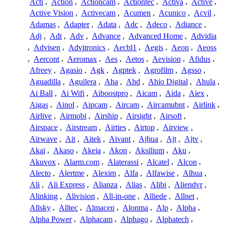
Acti
,
Action
,
Actioncam
,
Actiontec
,
Activa
,
Active
,
Active Vision
,
Activecam
,
Acumen
,
Acunico
,
Acvil
,
Adamas
,
Adapter
,
Adata
,
Adc
,
Adeco
,
Adiance
,
Adj
,
Adt
,
Adv
,
Advance
,
Advanced Home
,
Advidia
,
Advisen
,
Advitronics
,
Aecbl1
,
Aegis
,
Aeon
,
Aeoss
,
Aercont
,
Aeromax
,
Aes
,
Aetos
,
Aevision
,
Afidus
,
Afreey
,
Agasio
,
Agk
,
Agptek
,
Agrofilm
,
Agsso
,
Aguadilla
,
Aguilera
,
Aha
,
Ahd
,
Ahio Digital
,
Ahula
,
Ai Ball
,
Ai Wifi
,
Aiboostpro
,
Aicam
,
Aida
,
Aiex
,
Aigas
,
Ainol
,
Aipcam
,
Aircam
,
Aircamubnt
,
Airlink
,
Airlive
,
Airmobi
,
Airship
,
Airsight
,
Airsoft
,
Airspace
,
Airstream
,
Airties
,
Airtop
,
Airview
,
Airwave
,
Ait
,
Aitek
,
Aivant
,
Ajhua
,
Ajt
,
Ajtv
,
Akai
,
Akaso
,
Akeia
,
Akon
,
Aksilium
,
Aku
,
Akuvox
,
Alarm.com
,
Alaterassi
,
Alcatel
,
Alcon
,
Alecto
,
Alertme
,
Alexim
,
Alfa
,
Alfawise
,
Alhua
,
Ali
,
Ali Express
,
Alianza
,
Alias
,
Alibi
,
Aliendvr
,
Alinking
,
Alivision
,
All-in-one
,
Alliede
,
Allnet
,
Allsky
,
Alltec
,
Almacen
,
Alonma
,
Alp
,
Alpha
,
Alpha Power
,
Alphacam
,
Alphago
,
Alphatech
,