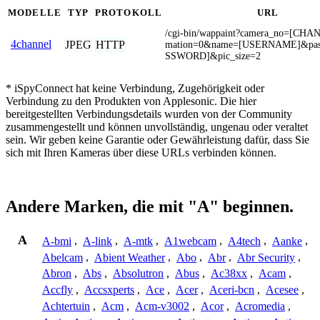
MODELLE
TYP
PROTOKOLL
URL
/cgi-bin/wappaint?camera_no=[CH
4channel
JPEG
HTTP
mation=0&name=[USERNAME]&pas
SSWORD]&pic_size=2
* iSpyConnect hat keine Verbindung, Zugehörigkeit oder
Verbindung zu den Produkten von Applesonic. Die hier
bereitgestellten Verbindungsdetails wurden von der Community
zusammengestellt und können unvollständig, ungenau oder veraltet
sein. Wir geben keine Garantie oder Gewährleistung dafür, dass Sie
sich mit Ihren Kameras über diese URLs verbinden können.
Andere Marken, die mit "A" beginnen.
A
A-bmi
,
A-link
,
A-mtk
,
A1webcam
,
A4tech
,
Aanke
,
Abelcam
,
Abient Weather
,
Abo
,
Abr
,
Abr Security
,
Abron
,
Abs
,
Absolutron
,
Abus
,
Ac38xx
,
Acam
,
Accfly
,
Accsxperts
,
Ace
,
Acer
,
Aceri-bcn
,
Acesee
,
Achtertuin
,
Acm
,
Acm-v3002
,
Acor
,
Acromedia
,