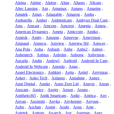
Alpina
,
Alpine
,
Alptop
,
Altan
,
Altasec
,
Altcam
,
Altec Lansing
,
Am
,
Amamax
,
Amano
,
Amarine
,
Amatek
,
Amax
,
Amazable
,
Amazon
,
Amba
,
Ambarella
,
Amber
,
Ambientcam
,
Ambyux Dual Cam
,
Amc
,
Amcast
,
Amcom
,
Amcrest
,
Amegia
,
Amera
,
American Dynamics
,
Ameta
,
Amiccom
,
Amiko
,
Amirok
,
Amity
,
Amopm
,
Amorvue
,
Amovision
,
Ampand
,
Amsecu
,
Amview
,
Amview Hd
,
Amway
,
Ana Pola
,
Anba
,
Anbash
,
Anbe
,
Anbe2
,
Anben
,
Anbentech
,
Anbiux
,
Anbolm
,
Anbong
,
Anbvision
,
Ancarla
,
Andin
,
Andowl
,
Android
,
Android Ip Cam
,
Android Ip Webcam
,
Anenda
,
Anga
,
Angel Electronics
,
Anhkiet
,
Anjia
,
Anjiel
,
Anjvision
,
Anker
,
Anko Tech
,
Anlapus
,
Annahme
,
Annez
,
Anni Digital
,
Annke
,
Anno Zero Ltd
,
Anpviz
,
Anran
,
Anscam
,
Ansice
,
Ansjer
,
Anson
,
Anspo
,
Antifurto365
,
Antik Smartcam
,
Antkr
,
Antrica
,
Anv
,
Anvan
,
Anxinshi
,
Anyka
,
Anykeeper
,
Anysun
,
Aobo
,
Aochan
,
Aomg
,
Aoshi
,
Aosu
,
Aote
,
Aotetek
,
Aottom
,
Ap-tech
,
Apc
,
Apeman
,
Aper
,