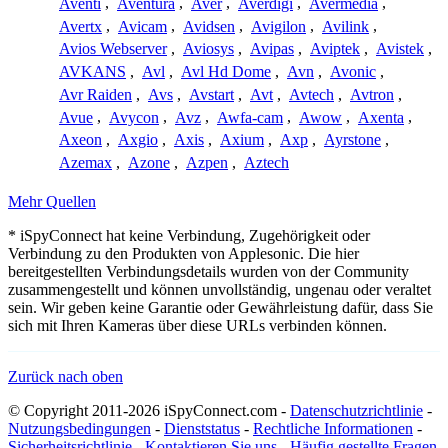
Aventi
,
Aventura
,
Aver
,
Averdigi
,
Avermedia
,
Avertx
,
Avicam
,
Avidsen
,
Avigilon
,
Avilink
,
Avios Webserver
,
Aviosys
,
Avipas
,
Aviptek
,
Avistek
,
AVKANS
,
Avl
,
Avl Hd Dome
,
Avn
,
Avonic
,
Avr Raiden
,
Avs
,
Avstart
,
Avt
,
Avtech
,
Avtron
,
Avue
,
Avycon
,
Avz
,
Awfa-cam
,
Awow
,
Axenta
,
Axeon
,
Axgio
,
Axis
,
Axium
,
Axp
,
Ayrstone
,
Azemax
,
Azone
,
Azpen
,
Aztech
Mehr Quellen
* iSpyConnect hat keine Verbindung, Zugehörigkeit oder
Verbindung zu den Produkten von Applesonic. Die hier
bereitgestellten Verbindungsdetails wurden von der Community
zusammengestellt und können unvollständig, ungenau oder veraltet
sein. Wir geben keine Garantie oder Gewährleistung dafür, dass Sie
sich mit Ihren Kameras über diese URLs verbinden können.
Zurück nach oben
© Copyright 2011-2026 iSpyConnect.com -
Datenschutzrichtlinie
-
Nutzungsbedingungen
-
Dienststatus
-
Rechtliche Informationen
-
Sicherheitsrichtlinie
-
Kontaktieren Sie uns
-
Häufig gestellte Fragen