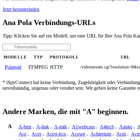
Jetzt herunterladen
Ana Pola Verbindungs-URLs
Tipp: Klicken Sie auf ein Modell, um eine URL für Ihre Ana Pola Ka
MODELLE
TYP
PROTOKOLL
URL
FFMPEG
HTTP
Polaroid
/videostream.cgi?resolution=8&r
* iSpyConnect hat keine Verbindung, Zugehörigkeit oder Verbindung
unvollständig, ungenau oder veraltet sein. Wir geben keine Garantie
Andere Marken, die mit "A" beginnen.
A
A-bmi
,
A-link
,
A-mtk
,
A1webcam
,
A4tech
,
Aanke
,
A
Ace
,
Acer
,
Aceri-bcn
,
Acesee
,
Achtertuin
,
Acm
,
Acm