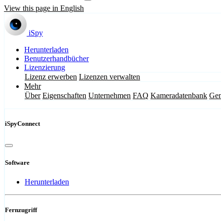
View this page in English
iSpy
Herunterladen
Benutzerhandbücher
Lizenzierung
Lizenz erwerben
Lizenzen verwalten
Mehr
Über
Eigenschaften
Unternehmen
FAQ
Kameradatenbank
Gem
iSpyConnect
Software
Herunterladen
Fernzugriff