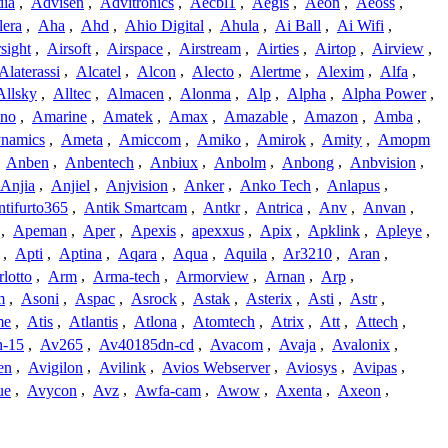
dia
,
Advisen
,
Advitronics
,
Aecbl1
,
Aegis
,
Aeon
,
Aeoss
,
lera
,
Aha
,
Ahd
,
Ahio Digital
,
Ahula
,
Ai Ball
,
Ai Wifi
,
sight
,
Airsoft
,
Airspace
,
Airstream
,
Airties
,
Airtop
,
Airview
,
Alaterassi
,
Alcatel
,
Alcon
,
Alecto
,
Alertme
,
Alexim
,
Alfa
,
Allsky
,
Alltec
,
Almacen
,
Alonma
,
Alp
,
Alpha
,
Alpha Power
,
no
,
Amarine
,
Amatek
,
Amax
,
Amazable
,
Amazon
,
Amba
,
namics
,
Ameta
,
Amiccom
,
Amiko
,
Amirok
,
Amity
,
Amopm
,
Anben
,
Anbentech
,
Anbiux
,
Anbolm
,
Anbong
,
Anbvision
,
Anjia
,
Anjiel
,
Anjvision
,
Anker
,
Anko Tech
,
Anlapus
,
tifurto365
,
Antik Smartcam
,
Antkr
,
Antrica
,
Anv
,
Anvan
,
,
Apeman
,
Aper
,
Apexis
,
apexxus
,
Apix
,
Apklink
,
Apleye
,
,
Apti
,
Aptina
,
Aqara
,
Aqua
,
Aquila
,
Ar3210
,
Aran
,
lotto
,
Arm
,
Arma-tech
,
Armorview
,
Arnan
,
Arp
,
m
,
Asoni
,
Aspac
,
Asrock
,
Astak
,
Asterix
,
Asti
,
Astr
,
me
,
Atis
,
Atlantis
,
Atlona
,
Atomtech
,
Atrix
,
Att
,
Attech
,
-15
,
Av265
,
Av40185dn-cd
,
Avacom
,
Avaja
,
Avalonix
,
en
,
Avigilon
,
Avilink
,
Avios Webserver
,
Aviosys
,
Avipas
,
ue
,
Avycon
,
Avz
,
Awfa-cam
,
Awow
,
Axenta
,
Axeon
,