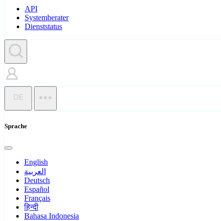
API
Systemberater
Dienststatus
DE
Sprache
English
العربية
Deutsch
Español
Français
हिन्दी
Bahasa Indonesia