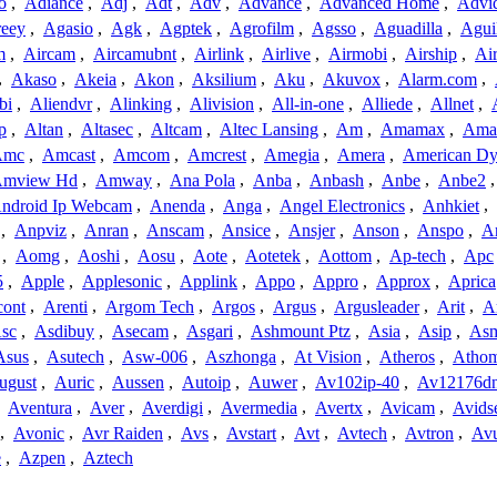
o
,
Adiance
,
Adj
,
Adt
,
Adv
,
Advance
,
Advanced Home
,
Advi
reey
,
Agasio
,
Agk
,
Agptek
,
Agrofilm
,
Agsso
,
Aguadilla
,
Agui
m
,
Aircam
,
Aircamubnt
,
Airlink
,
Airlive
,
Airmobi
,
Airship
,
Air
,
Akaso
,
Akeia
,
Akon
,
Aksilium
,
Aku
,
Akuvox
,
Alarm.com
,
bi
,
Aliendvr
,
Alinking
,
Alivision
,
All-in-one
,
Alliede
,
Allnet
,
p
,
Altan
,
Altasec
,
Altcam
,
Altec Lansing
,
Am
,
Amamax
,
Ama
Amc
,
Amcast
,
Amcom
,
Amcrest
,
Amegia
,
Amera
,
American Dy
mview Hd
,
Amway
,
Ana Pola
,
Anba
,
Anbash
,
Anbe
,
Anbe2
ndroid Ip Webcam
,
Anenda
,
Anga
,
Angel Electronics
,
Anhkiet
,
,
Anpviz
,
Anran
,
Anscam
,
Ansice
,
Ansjer
,
Anson
,
Anspo
,
An
,
Aomg
,
Aoshi
,
Aosu
,
Aote
,
Aotetek
,
Aottom
,
Ap-tech
,
Apc
5
,
Apple
,
Applesonic
,
Applink
,
Appo
,
Appro
,
Approx
,
Aprica
cont
,
Arenti
,
Argom Tech
,
Argos
,
Argus
,
Argusleader
,
Arit
,
Ar
sc
,
Asdibuy
,
Asecam
,
Asgari
,
Ashmount Ptz
,
Asia
,
Asip
,
As
Asus
,
Asutech
,
Asw-006
,
Aszhonga
,
At Vision
,
Atheros
,
Atho
ugust
,
Auric
,
Aussen
,
Autoip
,
Auwer
,
Av102ip-40
,
Av12176dn
,
Aventura
,
Aver
,
Averdigi
,
Avermedia
,
Avertx
,
Avicam
,
Avids
,
Avonic
,
Avr Raiden
,
Avs
,
Avstart
,
Avt
,
Avtech
,
Avtron
,
Av
e
,
Azpen
,
Aztech