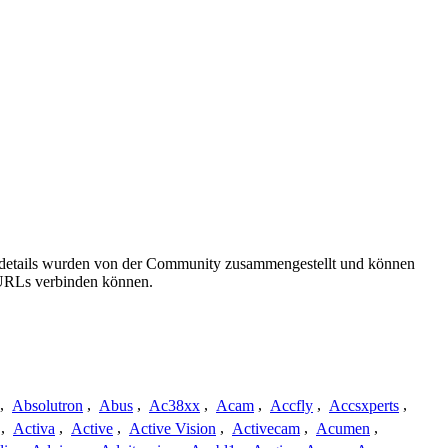
gsdetails wurden von der Community zusammengestellt und können
e URLs verbinden können.
,
Absolutron
,
Abus
,
Ac38xx
,
Acam
,
Accfly
,
Accsxperts
,
,
Activa
,
Active
,
Active Vision
,
Activecam
,
Acumen
,