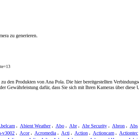
mera zu generieren.
ate=13
 zu den Produkten von Ana Pola. Die hier bereitgestellten Verbindun
 oder Gewährleistung dafür, dass Sie sich mit Ihren Kameras über dies
belcam
,
Abient Weather
,
Abo
,
Abr
,
Abr Security
,
Abron
,
Abs
-v3002
,
Acor
,
Acromedia
,
Acti
,
Action
,
Actioncam
,
Actiontec