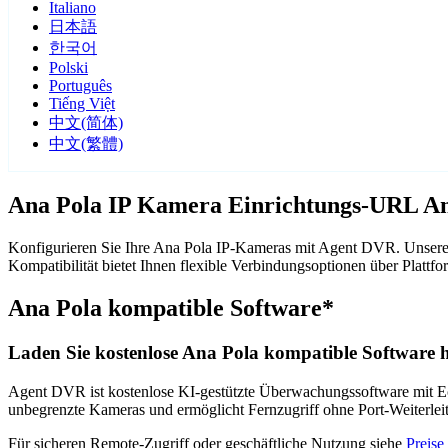
Italiano
日本語
한국어
Polski
Português
Tiếng Việt
中文(简体)
中文(繁體)
Ana Pola IP Kamera Einrichtungs-URL An
Konfigurieren Sie Ihre Ana Pola IP-Kameras mit Agent DVR. Unsere 
Kompatibilität bietet Ihnen flexible Verbindungsoptionen über Pla
Ana Pola kompatible Software*
Laden Sie kostenlose Ana Pola kompatible Software h
Agent DVR ist kostenlose KI-gestützte Überwachungssoftware mit Ech
unbegrenzte Kameras und ermöglicht Fernzugriff ohne Port-Weiterle
Für sicheren Remote-Zugriff oder geschäftliche Nutzung siehe
Preise