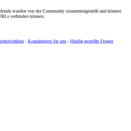
gsdetails wurden von der Community zusammengestellt und können
e URLs verbinden können.
eitsrichtlinie
-
Kontaktieren Sie uns
-
Häufig gestellte Fragen