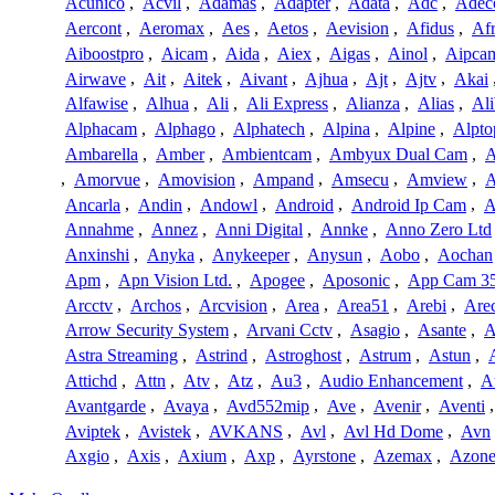
Acunico
,
Acvil
,
Adamas
,
Adapter
,
Adata
,
Adc
,
Adec
Aercont
,
Aeromax
,
Aes
,
Aetos
,
Aevision
,
Afidus
,
Af
Aiboostpro
,
Aicam
,
Aida
,
Aiex
,
Aigas
,
Ainol
,
Aipca
Airwave
,
Ait
,
Aitek
,
Aivant
,
Ajhua
,
Ajt
,
Ajtv
,
Akai
Alfawise
,
Alhua
,
Ali
,
Ali Express
,
Alianza
,
Alias
,
Ali
Alphacam
,
Alphago
,
Alphatech
,
Alpina
,
Alpine
,
Alpto
Ambarella
,
Amber
,
Ambientcam
,
Ambyux Dual Cam
,
,
Amorvue
,
Amovision
,
Ampand
,
Amsecu
,
Amview
,
A
Ancarla
,
Andin
,
Andowl
,
Android
,
Android Ip Cam
,
A
Annahme
,
Annez
,
Anni Digital
,
Annke
,
Anno Zero Ltd
Anxinshi
,
Anyka
,
Anykeeper
,
Anysun
,
Aobo
,
Aochan
Apm
,
Apn Vision Ltd.
,
Apogee
,
Aposonic
,
App Cam 3
Arcctv
,
Archos
,
Arcvision
,
Area
,
Area51
,
Arebi
,
Are
Arrow Security System
,
Arvani Cctv
,
Asagio
,
Asante
,
A
Astra Streaming
,
Astrind
,
Astroghost
,
Astrum
,
Astun
,
Attichd
,
Attn
,
Atv
,
Atz
,
Au3
,
Audio Enhancement
,
A
Avantgarde
,
Avaya
,
Avd552mip
,
Ave
,
Avenir
,
Aventi
Aviptek
,
Avistek
,
AVKANS
,
Avl
,
Avl Hd Dome
,
Avn
Axgio
,
Axis
,
Axium
,
Axp
,
Ayrstone
,
Azemax
,
Azon