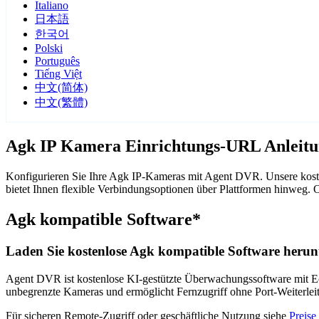
Italiano
日本語
한국어
Polski
Português
Tiếng Việt
中文(简体)
中文(繁體)
Agk IP Kamera Einrichtungs-URL Anleit
Konfigurieren Sie Ihre Agk IP-Kameras mit Agent DVR. Unsere koste
bietet Ihnen flexible Verbindungsoptionen über Plattformen hinweg
Agk kompatible Software*
Laden Sie kostenlose Agk kompatible Software herunt
Agent DVR ist kostenlose KI-gestützte Überwachungssoftware mit Ech
unbegrenzte Kameras und ermöglicht Fernzugriff ohne Port-Weiterle
Für sicheren Remote-Zugriff oder geschäftliche Nutzung siehe
Preise