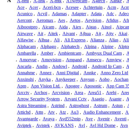
A
A-bmi
,
A-link
,
A-mtk
,
A1webcam
,
A4tech
,
Aanke
,
A
Ace
,
Acer
,
Aceri-bcn
,
Acesee
,
Achtertuin
,
Acm
,
Acm
Acunico
,
Acvil
,
Adamas
,
Adapter
,
Adata
,
Adc
,
Adec
Aercont
,
Aeromax
,
Aes
,
Aetos
,
Aevision
,
Afidus
,
Af
Aiboostpro
,
Aicam
,
Aida
,
Aiex
,
Aigas
,
Ainol
,
Aipca
Airwave
,
Ait
,
Aitek
,
Aivant
,
Ajhua
,
Ajt
,
Ajtv
,
Akai
Alfawise
,
Alhua
,
Ali
,
Ali Express
,
Alianza
,
Alias
,
Ali
Alphacam
,
Alphago
,
Alphatech
,
Alpina
,
Alpine
,
Alpto
Ambarella
,
Amber
,
Ambientcam
,
Ambyux Dual Cam
,
,
Amorvue
,
Amovision
,
Ampand
,
Amsecu
,
Amview
,
A
Ancarla
,
Andin
,
Andowl
,
Android
,
Android Ip Cam
,
A
Annahme
,
Annez
,
Anni Digital
,
Annke
,
Anno Zero Ltd
Anxinshi
,
Anyka
,
Anykeeper
,
Anysun
,
Aobo
,
Aochan
Apm
,
Apn Vision Ltd.
,
Apogee
,
Aposonic
,
App Cam 3
Arcctv
,
Archos
,
Arcvision
,
Area
,
Area51
,
Arebi
,
Are
Arrow Security System
,
Arvani Cctv
,
Asagio
,
Asante
,
A
Astra Streaming
,
Astrind
,
Astroghost
,
Astrum
,
Astun
,
Attichd
,
Attn
,
Atv
,
Atz
,
Au3
,
Audio Enhancement
,
A
Avantgarde
,
Avaya
,
Avd552mip
,
Ave
,
Avenir
,
Aventi
Aviptek
,
Avistek
,
AVKANS
,
Avl
,
Avl Hd Dome
,
Avn