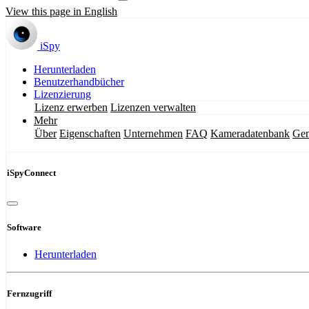
View this page in English
iSpy
Herunterladen
Benutzerhandbücher
Lizenzierung
Lizenz erwerben
Lizenzen verwalten
Mehr
Über
Eigenschaften
Unternehmen
FAQ
Kameradatenbank
Gem
iSpyConnect
Software
Herunterladen
Fernzugriff