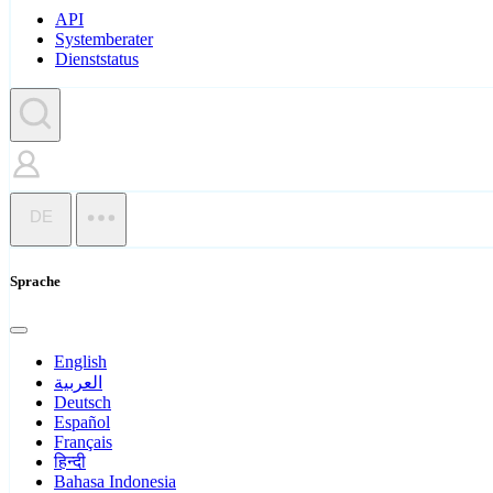
API
Systemberater
Dienststatus
DE
Sprache
English
العربية
Deutsch
Español
Français
हिन्दी
Bahasa Indonesia