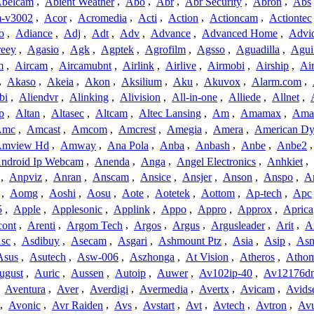
belcam
,
Abient Weather
,
Abo
,
Abr
,
Abr Security
,
Abron
,
Abs
-v3002
,
Acor
,
Acromedia
,
Acti
,
Action
,
Actioncam
,
Actiontec
o
,
Adiance
,
Adj
,
Adt
,
Adv
,
Advance
,
Advanced Home
,
Advi
reey
,
Agasio
,
Agk
,
Agptek
,
Agrofilm
,
Agsso
,
Aguadilla
,
Agui
m
,
Aircam
,
Aircamubnt
,
Airlink
,
Airlive
,
Airmobi
,
Airship
,
Air
,
Akaso
,
Akeia
,
Akon
,
Aksilium
,
Aku
,
Akuvox
,
Alarm.com
,
bi
,
Aliendvr
,
Alinking
,
Alivision
,
All-in-one
,
Alliede
,
Allnet
,
p
,
Altan
,
Altasec
,
Altcam
,
Altec Lansing
,
Am
,
Amamax
,
Ama
Amc
,
Amcast
,
Amcom
,
Amcrest
,
Amegia
,
Amera
,
American Dy
mview Hd
,
Amway
,
Ana Pola
,
Anba
,
Anbash
,
Anbe
,
Anbe2
ndroid Ip Webcam
,
Anenda
,
Anga
,
Angel Electronics
,
Anhkiet
,
,
Anpviz
,
Anran
,
Anscam
,
Ansice
,
Ansjer
,
Anson
,
Anspo
,
An
,
Aomg
,
Aoshi
,
Aosu
,
Aote
,
Aotetek
,
Aottom
,
Ap-tech
,
Apc
5
,
Apple
,
Applesonic
,
Applink
,
Appo
,
Appro
,
Approx
,
Aprica
cont
,
Arenti
,
Argom Tech
,
Argos
,
Argus
,
Argusleader
,
Arit
,
Ar
sc
,
Asdibuy
,
Asecam
,
Asgari
,
Ashmount Ptz
,
Asia
,
Asip
,
As
Asus
,
Asutech
,
Asw-006
,
Aszhonga
,
At Vision
,
Atheros
,
Atho
ugust
,
Auric
,
Aussen
,
Autoip
,
Auwer
,
Av102ip-40
,
Av12176dn
,
Aventura
,
Aver
,
Averdigi
,
Avermedia
,
Avertx
,
Avicam
,
Avids
,
Avonic
,
Avr Raiden
,
Avs
,
Avstart
,
Avt
,
Avtech
,
Avtron
,
Av