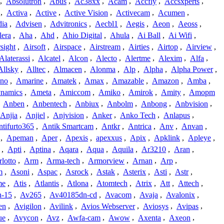
,
Absolutron
,
Abus
,
Ac38xx
,
Acam
,
Accfly
,
Accsxperts
,
,
Activa
,
Active
,
Active Vision
,
Activecam
,
Acumen
,
dia
,
Advisen
,
Advitronics
,
Aecbl1
,
Aegis
,
Aeon
,
Aeoss
,
lera
,
Aha
,
Ahd
,
Ahio Digital
,
Ahula
,
Ai Ball
,
Ai Wifi
,
sight
,
Airsoft
,
Airspace
,
Airstream
,
Airties
,
Airtop
,
Airview
,
Alaterassi
,
Alcatel
,
Alcon
,
Alecto
,
Alertme
,
Alexim
,
Alfa
,
Allsky
,
Alltec
,
Almacen
,
Alonma
,
Alp
,
Alpha
,
Alpha Power
,
no
,
Amarine
,
Amatek
,
Amax
,
Amazable
,
Amazon
,
Amba
,
namics
,
Ameta
,
Amiccom
,
Amiko
,
Amirok
,
Amity
,
Amopm
,
Anben
,
Anbentech
,
Anbiux
,
Anbolm
,
Anbong
,
Anbvision
,
Anjia
,
Anjiel
,
Anjvision
,
Anker
,
Anko Tech
,
Anlapus
,
tifurto365
,
Antik Smartcam
,
Antkr
,
Antrica
,
Anv
,
Anvan
,
,
Apeman
,
Aper
,
Apexis
,
apexxus
,
Apix
,
Apklink
,
Apleye
,
,
Apti
,
Aptina
,
Aqara
,
Aqua
,
Aquila
,
Ar3210
,
Aran
,
lotto
,
Arm
,
Arma-tech
,
Armorview
,
Arnan
,
Arp
,
m
,
Asoni
,
Aspac
,
Asrock
,
Astak
,
Asterix
,
Asti
,
Astr
,
me
,
Atis
,
Atlantis
,
Atlona
,
Atomtech
,
Atrix
,
Att
,
Attech
,
-15
,
Av265
,
Av40185dn-cd
,
Avacom
,
Avaja
,
Avalonix
,
en
,
Avigilon
,
Avilink
,
Avios Webserver
,
Aviosys
,
Avipas
,
ue
,
Avycon
,
Avz
,
Awfa-cam
,
Awow
,
Axenta
,
Axeon
,