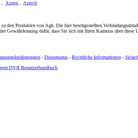
e
,
Azpen
,
Aztech
 zu den Produkten von Agk. Die hier bereitgestellten Verbindungsde
 oder Gewährleistung dafür, dass Sie sich mit Ihren Kameras über dies
utzungsbedingungen
-
Dienststatus
-
Rechtliche Informationen
-
Sicherh
gent DVR Benutzerhandbuch