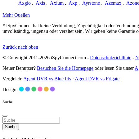
Axgio
,
Axis
,
Axium
,
Axp
,
Ayrstone
,
Azemax
,
Azon
Mehr Quellen
* iSpyConnect hat keine Verbindung, Zugehörigkeit oder Verbindung
unvollständig, ungenau oder veraltet sein. Wir geben keine Garantie
Zurück nach oben
© Copyright 2011-2026 iSpyConnect.com -
Datenschutzrichtlinie
-
N
Neuer Benutzer?
Besuchen Sie die Homepage
oder lesen Sie unser
A
Vergleich:
Agent DVR vs Blue Iris
·
Agent DVR vs Frigate
Design:
Suche
Suche