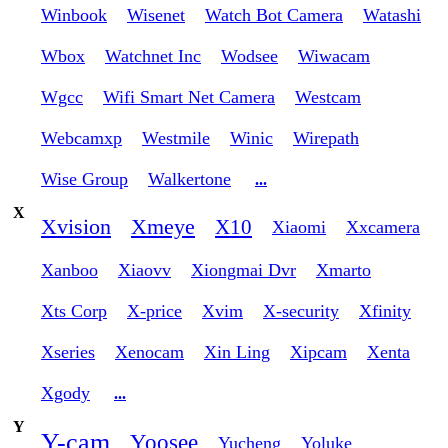
Winbook
Wisenet
Watch Bot Camera
Watashi
Wbox
Watchnet Inc
Wodsee
Wiwacam
Wgcc
Wifi Smart Net Camera
Westcam
Webcamxp
Westmile
Winic
Wirepath
Wise Group
Walkertone
...
X
Xvision
Xmeye
X10
Xiaomi
Xxcamera
Xanboo
Xiaovv
Xiongmai Dvr
Xmarto
Xts Corp
X-price
Xvim
X-security
Xfinity
Xseries
Xenocam
Xin Ling
Xipcam
Xenta
Xgody
...
Y
Y-cam
Yoosee
Yucheng
Yoluke