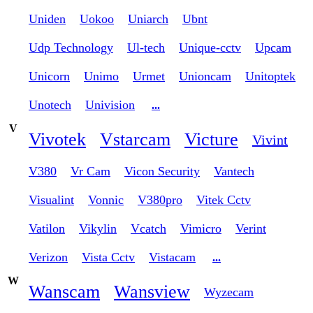
Uniden
Uokoo
Uniarch
Ubnt
Udp Technology
Ul-tech
Unique-cctv
Upcam
Unicorn
Unimo
Urmet
Unioncam
Unitoptek
Unotech
Univision
...
V
Vivotek
Vstarcam
Victure
Vivint
V380
Vr Cam
Vicon Security
Vantech
Visualint
Vonnic
V380pro
Vitek Cctv
Vatilon
Vikylin
Vcatch
Vimicro
Verint
Verizon
Vista Cctv
Vistacam
...
W
Wanscam
Wansview
Wyzecam