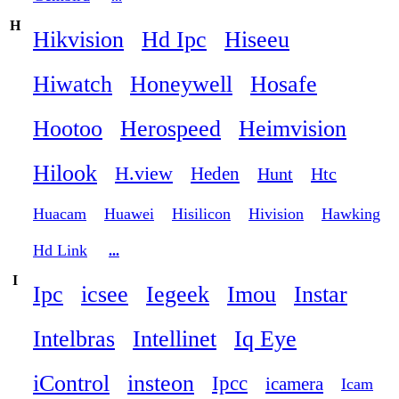
H
Hikvision
Hd Ipc
Hiseeu
Hiwatch
Honeywell
Hosafe
Hootoo
Herospeed
Heimvision
Hilook
H.view
Heden
Hunt
Htc
Huacam
Huawei
Hisilicon
Hivision
Hawking
Hd Link
...
I
Ipc
icsee
Iegeek
Imou
Instar
Intelbras
Intellinet
Iq Eye
iControl
insteon
Ipcc
icamera
Icam