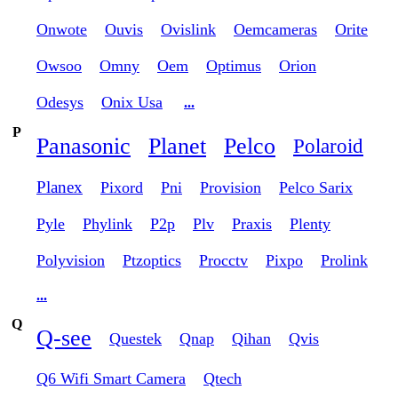
Onwote
Ouvis
Ovislink
Oemcameras
Orite
Owsoo
Omny
Oem
Optimus
Orion
Odesys
Onix Usa
...
P
Panasonic
Planet
Pelco
Polaroid
Planex
Pixord
Pni
Provision
Pelco Sarix
Pyle
Phylink
P2p
Plv
Praxis
Plenty
Polyvision
Ptzoptics
Procctv
Pixpo
Prolink
...
Q
Q-see
Questek
Qnap
Qihan
Qvis
Q6 Wifi Smart Camera
Qtech