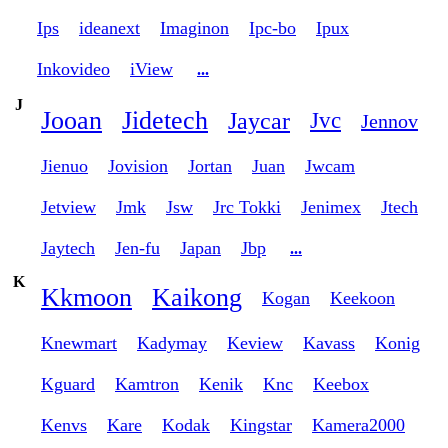
Ips
ideanext
Imaginon
Ipc-bo
Ipux
Inkovideo
iView
...
J
Jooan
Jidetech
Jaycar
Jvc
Jennov
Jienuo
Jovision
Jortan
Juan
Jwcam
Jetview
Jmk
Jsw
Jrc Tokki
Jenimex
Jtech
Jaytech
Jen-fu
Japan
Jbp
...
K
Kkmoon
Kaikong
Kogan
Keekoon
Knewmart
Kadymay
Keview
Kavass
Konig
Kguard
Kamtron
Kenik
Knc
Keebox
Kenvs
Kare
Kodak
Kingstar
Kamera2000