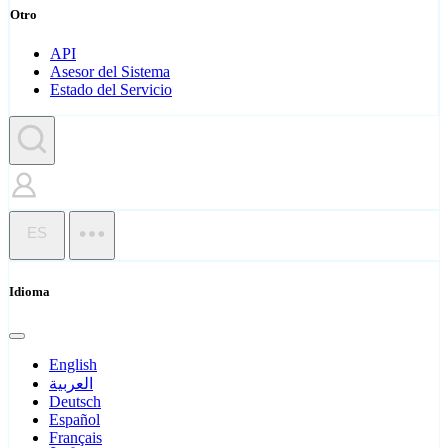
Otro
API
Asesor del Sistema
Estado del Servicio
ES
Idioma
English
العربية
Deutsch
Español
Français