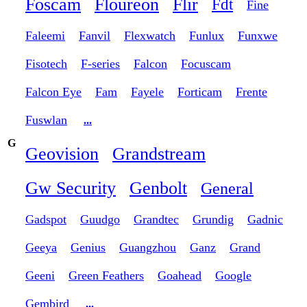
Foscam
Floureon
Flir
Fdt
Fine
Faleemi
Fanvil
Flexwatch
Funlux
Funxwe
Fisotech
F-series
Falcon
Focuscam
Falcon Eye
Fam
Fayele
Forticam
Frente
Fuswlan
...
G
Geovision
Grandstream
Gw Security
Genbolt
General
Gadspot
Guudgo
Grandtec
Grundig
Gadnic
Geeya
Genius
Guangzhou
Ganz
Grand
Geeni
Green Feathers
Goahead
Google
Gembird
...