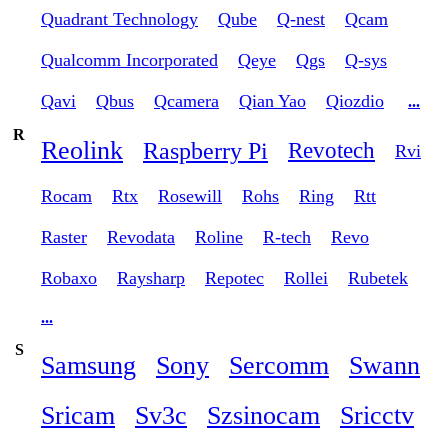
Quadrant Technology
Qube
Q-nest
Qcam
Qualcomm Incorporated
Qeye
Qgs
Q-sys
Qavi
Qbus
Qcamera
Qian Yao
Qiozdio
...
R
Reolink
Raspberry Pi
Revotech
Rvi
Rocam
Rtx
Rosewill
Rohs
Ring
Rtt
Raster
Revodata
Roline
R-tech
Revo
Robaxo
Raysharp
Repotec
Rollei
Rubetek
...
S
Samsung
Sony
Sercomm
Swann
Sricam
Sv3c
Szsinocam
Sricctv