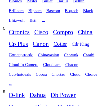
Bionics
Basler
Bullet
Barlus
Belkin
Brillcam
Bipcam
Bascom
B-qtech
Black
Blitzwolf
Bsti
...
C
Ctronics
Cisco
Compro
China
Cp Plus
Canon
Cotier
Cdr King
Conceptronic
Chinavasion
Cantonk
Camhi
Cloud Ip Camera
Cloudcam
Chacon
Cctvhotdeals
Cooau
Chortau
Cloud
Choice
...
D
D-link
Dahua
Db Power