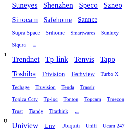
Suneyes
Shenzhen
Speco
Szneo
Sinocam
Safehome
Sannce
Supra Space
Srihome
Smartwares
Sunluxy
Siqura
...
T
Trendnet
Tp-link
Tenvis
Tapo
Toshiba
Trivision
Techview
Turbo X
Techage
Truvision
Tenda
Trassir
Topica Cctv
Tp-ipc
Tonton
Topcam
Tmezon
Trust
Tiandy
Titathink
...
U
Uniview
Unv
Ubiquiti
Unifi
Ucam 247