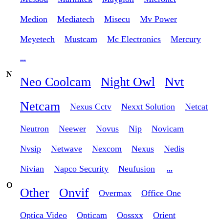
Medion
Mediatech
Misecu
Mv Power
Meyetech
Mustcam
Mc Electronics
Mercury
...
N
Neo Coolcam
Night Owl
Nvt
Netcam
Nexus Cctv
Nexxt Solution
Netcat
Neutron
Neewer
Novus
Nip
Novicam
Nvsip
Netwave
Nexcom
Nexus
Nedis
Nivian
Napco Security
Neufusion
...
O
Other
Onvif
Overmax
Office One
Optica Video
Opticam
Oossxx
Orient