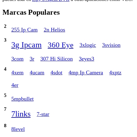
Marcas Populares
2
255 Ip Cam
2n Helios
3
3g Ipcam
360 Eye
3xlogic
3svision
3com
3r
307 Hi Silicon
3eyes3
4
4xem
4ucam
4sdot
4mp Ip Camera
4xptz
4er
5
5mpbullet
7
7links
7-star
8
8level