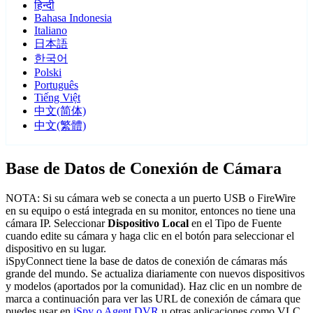
हिन्दी
Bahasa Indonesia
Italiano
日本語
한국어
Polski
Português
Tiếng Việt
中文(简体)
中文(繁體)
Base de Datos de Conexión de Cámara
NOTA: Si su cámara web se conecta a un puerto USB o FireWire
en su equipo o está integrada en su monitor, entonces no tiene una
cámara IP. Seleccionar
Dispositivo Local
en el Tipo de Fuente
cuando edite su cámara y haga clic en el botón para seleccionar el
dispositivo en su lugar.
iSpyConnect tiene la base de datos de conexión de cámaras más
grande del mundo. Se actualiza diariamente con nuevos dispositivos
y modelos (aportados por la comunidad). Haz clic en un nombre de
marca a continuación para ver las URL de conexión de cámara que
puedes usar en
iSpy o Agent DVR
u otras aplicaciones como VLC.