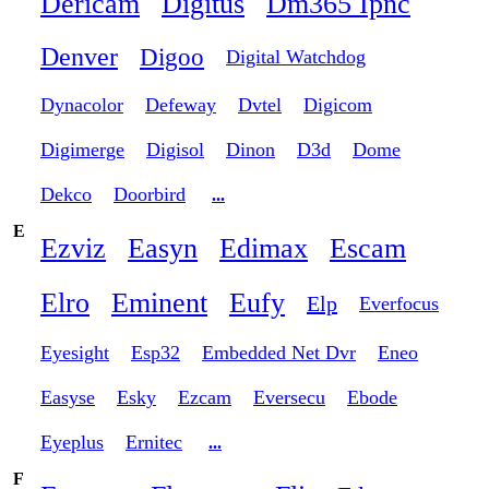
Dericam
Digitus
Dm365 Ipnc
Denver
Digoo
Digital Watchdog
Dynacolor
Defeway
Dvtel
Digicom
Digimerge
Digisol
Dinon
D3d
Dome
Dekco
Doorbird
...
E
Ezviz
Easyn
Edimax
Escam
Elro
Eminent
Eufy
Elp
Everfocus
Eyesight
Esp32
Embedded Net Dvr
Eneo
Easyse
Esky
Ezcam
Eversecu
Ebode
Eyeplus
Ernitec
...
F