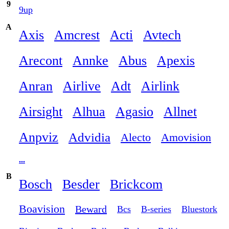
9
9up
A
Axis
Amcrest
Acti
Avtech
Arecont
Annke
Abus
Apexis
Anran
Airlive
Adt
Airlink
Airsight
Alhua
Agasio
Allnet
Anpviz
Advidia
Alecto
Amovision
...
B
Bosch
Besder
Brickcom
Boavision
Beward
Bcs
B-series
Bluestork