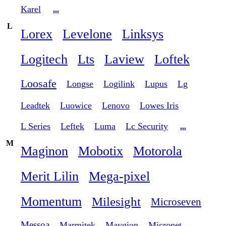
Karel
...
L
Lorex
Levelone
Linksys
Logitech
Lts
Laview
Loftek
Loosafe
Longse
Logilink
Lupus
Lg
Leadtek
Luowice
Lenovo
Lowes Iris
L Series
Leftek
Luma
Lc Security
...
M
Maginon
Mobotix
Motorola
Merit Lilin
Mega-pixel
Momentum
Milesight
Microseven
Messoa
Marmitek
Maygion
Micronet