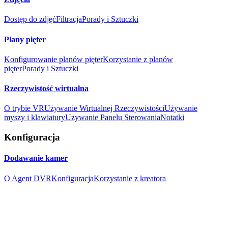
Dostęp do zdjęć
Filtracja
Porady i Sztuczki
Plany pięter
Konfigurowanie planów pięter
Korzystanie z planów
pięter
Porady i Sztuczki
Rzeczywistość wirtualna
O trybie VR
Używanie Wirtualnej Rzeczywistości
Używanie
myszy i klawiatury
Używanie Panelu Sterowania
Notatki
Konfiguracja
Dodawanie kamer
O Agent DVR
Konfiguracja
Korzystanie z kreatora
Dodawanie mikrofonów
O Agent DVR
Konfiguracja