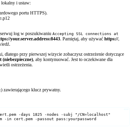
lokalny i ustaw:
dardowego portu HTTPS).
te.p12
bserwuj log w poszukiwaniu
Accepting SSL connections at
ttps://your.server.address:8443
. Pamiętaj, aby używać
https://
,
wiedź.
ki, dlatego przy pierwszej wizycie zobaczysz ostrzeżenie dotyczące
t (niebezpieczne)
, aby kontynuować. Jest to oczekiwane dla
ietli ostrzeżenia.
) zawierającego klucz prywatny.
x
ert.pem -days 1825 -nodes -subj "/CN=localhost"

m -in cert.pem -passout pass:yourpassword