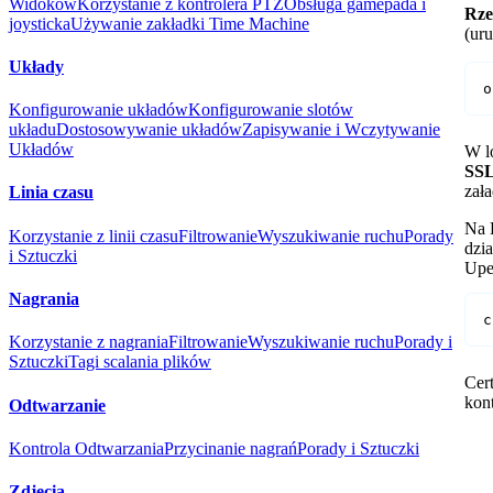
Widoków
Korzystanie z kontrolera PTZ
Obsługa gamepada i
Rze
joysticka
Używanie zakładki Time Machine
(uru
Układy
o
Konfigurowanie układów
Konfigurowanie slotów
układu
Dostosowywanie układów
Zapisywanie i Wczytywanie
Układów
W l
SS
zała
Linia czasu
Na 
Korzystanie z linii czasu
Filtrowanie
Wyszukiwanie ruchu
Porady
dzia
i Sztuczki
Upew
Nagrania
c
Korzystanie z nagrania
Filtrowanie
Wyszukiwanie ruchu
Porady i
Sztuczki
Tagi scalania plików
Cer
kont
Odtwarzanie
Kontrola Odtwarzania
Przycinanie nagrań
Porady i Sztuczki
Zdjęcia