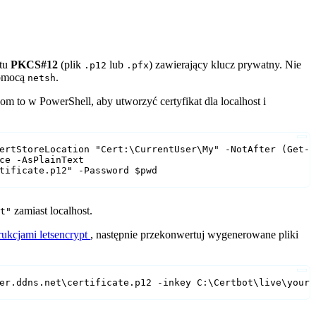
atu
PKCS#12
(plik
lub
) zawierający klucz prywatny. Nie
.p12
.pfx
pomocą
.
netsh
m to w PowerShell, aby utworzyć certyfikat dla localhost i
ertStoreLocation "Cert:\CurrentUser\My" -NotAfter (Get-D
ce -AsPlainText

tificate.p12" -Password $pwd
zamiast localhost.
et"
trukcjami letsencrypt
, następnie przekonwertuj wygenerowane pliki
er.ddns.net\certificate.p12 -inkey C:\Certbot\live\youra