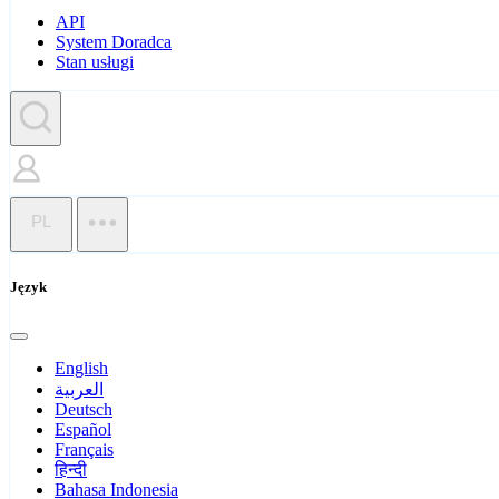
API
System Doradca
Stan usługi
PL
Język
English
العربية
Deutsch
Español
Français
हिन्दी
Bahasa Indonesia