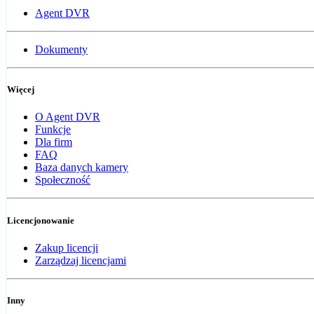
Agent DVR
Dokumenty
Więcej
O Agent DVR
Funkcje
Dla firm
FAQ
Baza danych kamery
Społeczność
Licencjonowanie
Zakup licencji
Zarządzaj licencjami
Inny