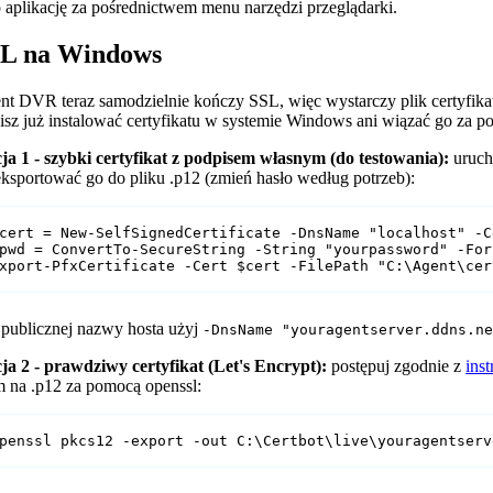
o aplikację za pośrednictwem menu narzędzi przeglądarki.
L na Windows
nt DVR teraz samodzielnie kończy SSL, więc wystarczy plik certyfik
isz już instalować certyfikatu w systemie Windows ani wiązać go za 
ja 1 - szybki certyfikat z podpisem własnym (do testowania):
urucho
ksportować go do pliku .p12 (zmień hasło według potrzeb):
cert = New-SelfSignedCertificate -DnsName "localhost" -C
pwd = ConvertTo-SecureString -String "yourpassword" -For
xport-PfxCertificate -Cert $cert -FilePath "C:\Agent\cer
 publicznej nazwy hosta użyj
-DnsName "youragentserver.ddns.n
ja 2 - prawdziwy certyfikat (Let's Encrypt):
postępuj zgodnie z
ins
m na .p12 za pomocą openssl:
penssl pkcs12 -export -out C:\Certbot\live\youragentserv