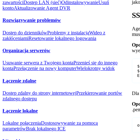
jak
zawartości
Dostęp LAN (sieć)
Odinstalowywanie
Usuń
konto
Aktualizowanie Agent DVR
SS
Rozwiązywanie problemów
Age
Dostęp do dzienników
Problemy z instalacją
Wideo z
mus
zakłóceniami
Resetowanie lokalnego logowania
Opc
wye
Organizacja serwerów
Usuwanie serwera z Twojego konta
Przenieś się do innego
$
konta
Przełączenie na nowy komputer
Wielokrotny widok
$
E
Łączenie zdalne
Dostęp zdalny do strony internetowej
Przekierowanie portów
Dla
zdalnego dostępu
Opc
.pe
Łączenie lokalne
Lokalne połączenia
Dostosowywanie za pomocą
o
parametrów
Brak lokalnego ICE