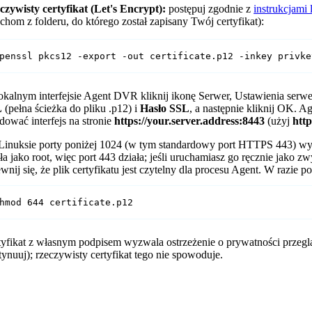
czywisty certyfikat (Let's Encrypt):
postępuj zgodnie z
instrukcjami 
chom z folderu, do którego został zapisany Twój certyfikat):
penssl pkcs12 -export -out certificate.p12 -inkey privke
okalnym interfejsie Agent DVR kliknij ikonę Serwer, Ustawienia serwe
L
(pełna ścieżka do pliku .p12) i
Hasło SSL
, a następnie kliknij OK. 
dować interfejs na stronie
https://your.server.address:8443
(użyj
http
Linuksie porty poniżej 1024 (w tym standardowy port HTTPS 443) wy
ła jako root, więc port 443 działa; jeśli uruchamiasz go ręcznie jako 
nij się, że plik certyfikatu jest czytelny dla procesu Agent. W razie 
hmod 644 certificate.p12
tyfikat z własnym podpisem wyzwala ostrzeżenie o prywatności przeglą
ynuuj); rzeczywisty certyfikat tego nie spowoduje.