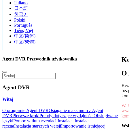
Italiano
日本語
한국어
Polski
Português
Tiếng Việt
中文(简体)
中文(繁體)
Ko
Agent DVR Przewodnik użytkownika
O 
Bez
Agent DVR
bez
kon
Witaj
Waż
O programie Agent DVR
Osiąganie maksimum z Agent
wsz
DVR
Pierwsze kroki
Porady dotyczące wydajności
Obsługiwane
kom
języki
Pomoc w tłumaczeniach
Instalacja
Instalacja
Wsk
ręczna
Instalacja starszych wersji
Importowanie istniejącej