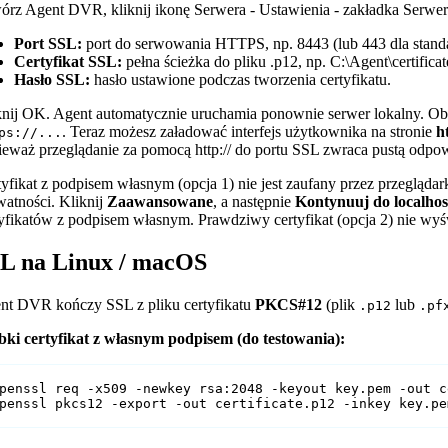
órz Agent DVR, kliknij ikonę Serwera - Ustawienia - zakładka Serwer 
Port SSL:
port do serwowania HTTPS, np. 8443 (lub 443 dla stan
Certyfikat SSL:
pełna ścieżka do pliku .p12, np. C:\Agent\certifica
Hasło SSL:
hasło ustawione podczas tworzenia certyfikatu.
knij OK. Agent automatycznie uruchamia ponownie serwer lokalny. O
. Teraz możesz załadować interfejs użytkownika na stronie
h
ps://...
ieważ przeglądanie za pomocą http:// do portu SSL zwraca pustą odpo
yfikat z podpisem własnym (opcja 1) nie jest zaufany przez przeglądar
watności. Kliknij
Zaawansowane
, a następnie
Kontynuuj do localhos
tyfikatów z podpisem własnym. Prawdziwy certyfikat (opcja 2) nie wyśw
L na Linux / macOS
nt DVR kończy SSL z pliku certyfikatu
PKCS#12
(plik
lub
.p12
.pf
bki certyfikat z własnym podpisem (do testowania):
penssl req -x509 -newkey rsa:2048 -keyout key.pem -out c
penssl pkcs12 -export -out certificate.p12 -inkey key.pe