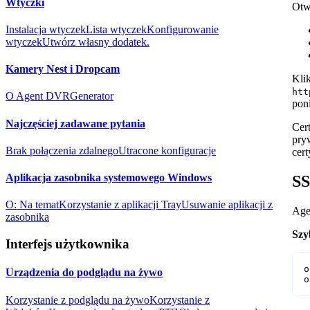
Wtyczki
Otw
Instalacja wtyczek
Lista wtyczek
Konfigurowanie
wtyczek
Utwórz własny dodatek.
Kamery Nest i Dropcam
Kli
htt
O Agent DVR
Generator
pon
Najczęściej zadawane pytania
Cert
pry
Brak połączenia zdalnego
Utracone konfiguracje
cer
Aplikacja zasobnika systemowego Windows
SS
O: Na temat
Korzystanie z aplikacji Tray
Usuwanie aplikacji z
Age
zasobnika
Szy
Interfejs użytkownika
o
Urządzenia do podglądu na żywo
o
Korzystanie z podglądu na żywo
Korzystanie z