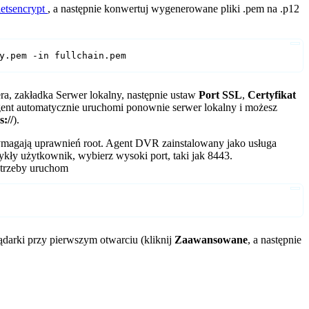
letsencrypt
, a następnie konwertuj wygenerowane pliki .pem na .p12
y.pem -in fullchain.pem
ra, zakładka Serwer lokalny, następnie ustaw
Port SSL
,
Certyfikat
Agent automatycznie uruchomi ponownie serwer lokalny i możesz
s://
).
magają uprawnień root. Agent DVR zainstalowany jako usługa
zwykły użytkownik, wybierz wysoki port, taki jak 8443.
potrzeby uruchom
darki przy pierwszym otwarciu (kliknij
Zaawansowane
, a następnie