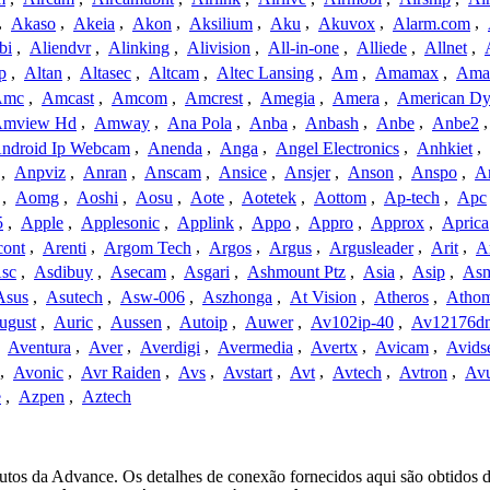
,
Akaso
,
Akeia
,
Akon
,
Aksilium
,
Aku
,
Akuvox
,
Alarm.com
,
bi
,
Aliendvr
,
Alinking
,
Alivision
,
All-in-one
,
Alliede
,
Allnet
,
p
,
Altan
,
Altasec
,
Altcam
,
Altec Lansing
,
Am
,
Amamax
,
Ama
Amc
,
Amcast
,
Amcom
,
Amcrest
,
Amegia
,
Amera
,
American Dy
mview Hd
,
Amway
,
Ana Pola
,
Anba
,
Anbash
,
Anbe
,
Anbe2
ndroid Ip Webcam
,
Anenda
,
Anga
,
Angel Electronics
,
Anhkiet
,
,
Anpviz
,
Anran
,
Anscam
,
Ansice
,
Ansjer
,
Anson
,
Anspo
,
An
,
Aomg
,
Aoshi
,
Aosu
,
Aote
,
Aotetek
,
Aottom
,
Ap-tech
,
Apc
5
,
Apple
,
Applesonic
,
Applink
,
Appo
,
Appro
,
Approx
,
Aprica
cont
,
Arenti
,
Argom Tech
,
Argos
,
Argus
,
Argusleader
,
Arit
,
Ar
sc
,
Asdibuy
,
Asecam
,
Asgari
,
Ashmount Ptz
,
Asia
,
Asip
,
As
Asus
,
Asutech
,
Asw-006
,
Aszhonga
,
At Vision
,
Atheros
,
Atho
ugust
,
Auric
,
Aussen
,
Autoip
,
Auwer
,
Av102ip-40
,
Av12176dn
,
Aventura
,
Aver
,
Averdigi
,
Avermedia
,
Avertx
,
Avicam
,
Avids
,
Avonic
,
Avr Raiden
,
Avs
,
Avstart
,
Avt
,
Avtech
,
Avtron
,
Av
e
,
Azpen
,
Aztech
utos da Advance. Os detalhes de conexão fornecidos aqui são obtidos 