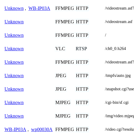
FFMPEG
HTTP
Unknown
,
WB-IP03A
/videostream.
FFMPEG
HTTP
Unknown
/videostream.asf
FFMPEG
HTTP
Unknown
/
VLC
RTSP
Unknown
/ch0_0.h264
FFMPEG
HTTP
Unknown
/videostream.
JPEG
HTTP
Unknown
/tmpfs/auto.jpg
JPEG
HTTP
Unknown
/snapshot.cgi
MJPEG
HTTP
Unknown
/cgi-bin/sf.cgi
MJPEG
HTTP
Unknown
/img/video.mjpe
FFMPEG
HTTP
WB-IP03A
,
wp00030A
/video.cgi?reso