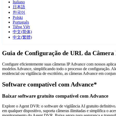
Italiano
日本語
한국어
Polski
Português
Tiếng Việt
中文(简体)
中文(繁體)
Guia de Configuração de URL da Câmera 
Configure eficientemente suas câmeras IP Advance com nossos aplicati
modelos Advance, simplificando todo o processo de configuração. Alé
residencial ou vigilância de escritório, as câmeras Advance em conj
Software compatível com Advance*
Baixar software gratuito compatível com Advance
Explore o Agent DVR: o software de vigilância AI gratuito definitivo.
em qualquer dispositivo, suporta câmeras ilimitadas e simplifica o 
monitoramento do Agent DVR. Baixe agora para segurança e tranquili