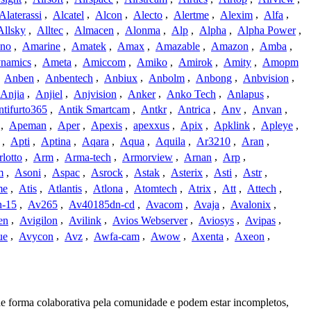
Alaterassi
,
Alcatel
,
Alcon
,
Alecto
,
Alertme
,
Alexim
,
Alfa
,
Allsky
,
Alltec
,
Almacen
,
Alonma
,
Alp
,
Alpha
,
Alpha Power
,
no
,
Amarine
,
Amatek
,
Amax
,
Amazable
,
Amazon
,
Amba
,
namics
,
Ameta
,
Amiccom
,
Amiko
,
Amirok
,
Amity
,
Amopm
,
Anben
,
Anbentech
,
Anbiux
,
Anbolm
,
Anbong
,
Anbvision
,
Anjia
,
Anjiel
,
Anjvision
,
Anker
,
Anko Tech
,
Anlapus
,
tifurto365
,
Antik Smartcam
,
Antkr
,
Antrica
,
Anv
,
Anvan
,
,
Apeman
,
Aper
,
Apexis
,
apexxus
,
Apix
,
Apklink
,
Apleye
,
,
Apti
,
Aptina
,
Aqara
,
Aqua
,
Aquila
,
Ar3210
,
Aran
,
lotto
,
Arm
,
Arma-tech
,
Armorview
,
Arnan
,
Arp
,
m
,
Asoni
,
Aspac
,
Asrock
,
Astak
,
Asterix
,
Asti
,
Astr
,
me
,
Atis
,
Atlantis
,
Atlona
,
Atomtech
,
Atrix
,
Att
,
Attech
,
-15
,
Av265
,
Av40185dn-cd
,
Avacom
,
Avaja
,
Avalonix
,
en
,
Avigilon
,
Avilink
,
Avios Webserver
,
Aviosys
,
Avipas
,
ue
,
Avycon
,
Avz
,
Awfa-cam
,
Awow
,
Axenta
,
Axeon
,
de forma colaborativa pela comunidade e podem estar incompletos,