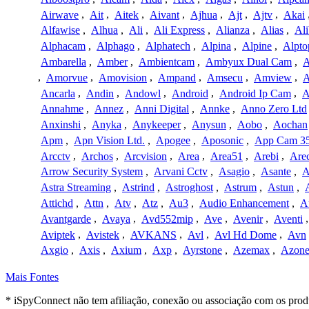
Airwave
,
Ait
,
Aitek
,
Aivant
,
Ajhua
,
Ajt
,
Ajtv
,
Akai
Alfawise
,
Alhua
,
Ali
,
Ali Express
,
Alianza
,
Alias
,
Ali
Alphacam
,
Alphago
,
Alphatech
,
Alpina
,
Alpine
,
Alpto
Ambarella
,
Amber
,
Ambientcam
,
Ambyux Dual Cam
,
,
Amorvue
,
Amovision
,
Ampand
,
Amsecu
,
Amview
,
A
Ancarla
,
Andin
,
Andowl
,
Android
,
Android Ip Cam
,
A
Annahme
,
Annez
,
Anni Digital
,
Annke
,
Anno Zero Ltd
Anxinshi
,
Anyka
,
Anykeeper
,
Anysun
,
Aobo
,
Aochan
Apm
,
Apn Vision Ltd.
,
Apogee
,
Aposonic
,
App Cam 3
Arcctv
,
Archos
,
Arcvision
,
Area
,
Area51
,
Arebi
,
Are
Arrow Security System
,
Arvani Cctv
,
Asagio
,
Asante
,
A
Astra Streaming
,
Astrind
,
Astroghost
,
Astrum
,
Astun
,
Attichd
,
Attn
,
Atv
,
Atz
,
Au3
,
Audio Enhancement
,
A
Avantgarde
,
Avaya
,
Avd552mip
,
Ave
,
Avenir
,
Aventi
Aviptek
,
Avistek
,
AVKANS
,
Avl
,
Avl Hd Dome
,
Avn
Axgio
,
Axis
,
Axium
,
Axp
,
Ayrstone
,
Azemax
,
Azon
Mais Fontes
* iSpyConnect não tem afiliação, conexão ou associação com os prod