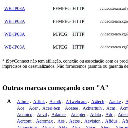
FFMPEG
HTTP
WB-IP03A
/videostream.
FFMPEG
HTTP
WB-IP03A
/videostream.cgi
MJPEG
HTTP
WB-IP03A
/videostream.cgi
MJPEG
HTTP
WB-IP03A
/videostream.cgi
* iSpyConnect não tem afiliação, conexão ou associação com os prod
imprecisos ou desatualizados. Não fornecemos garantia ou garantia d
Outras marcas começando com "A"
A
A-bmi
,
A-link
,
A-mtk
,
A1webcam
,
A4tech
,
Aanke
,
A
Ace
,
Acer
,
Aceri-bcn
,
Acesee
,
Achtertuin
,
Acm
,
Acm
Acunico
,
Acvil
,
Adamas
,
Adapter
,
Adata
,
Adc
,
Adec
Aercont
,
Aeromax
,
Aes
,
Aetos
,
Aevision
,
Afidus
,
Af
Aiboostpro
,
Aicam
,
Aida
,
Aiex
,
Aigas
,
Ainol
,
Aipca