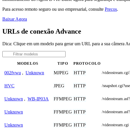
Para acesso remoto seguro ou uso empresarial, consulte
Preços
.
Baixar Agora
URLs de conexão Advance
Dica: Clique em um modelo para gerar um URL para a sua câmera A
MODELOS
TIPO
PROTOCOLO
MJPEG
HTTP
002fvwu
,
Unknown
/videostream.
JPEG
HTTP
HVC
/snapshot.cgi
FFMPEG
HTTP
Unknown
,
WB-IP03A
/videostream.
FFMPEG
HTTP
Unknown
/videostream.
FFMPEG
HTTP
Unknown
/videostream.cgi