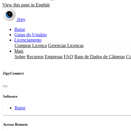
View this page in English
iSpy
Baixe
Guias do Usuário
Licenciamento
Comprar Licença
Gerenciar Licenças
Mais
Sobre
Recursos
Empresas
FAQ
Base de Dados de Câmeras
Co
iSpyConnect
Software
Baixe
Acesso Remoto