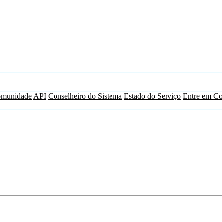
munidade
API
Conselheiro do Sistema
Estado do Serviço
Entre em Co