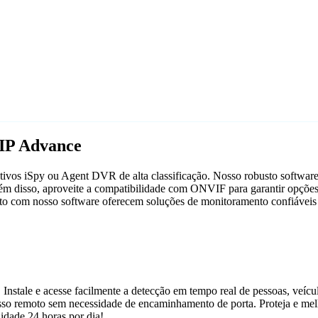
IP Advance
vos iSpy ou Agent DVR de alta classificação. Nosso robusto software d
m disso, aproveite a compatibilidade com ONVIF para garantir opções 
unto com nosso software oferecem soluções de monitoramento confiáveis 
 Instale e acesse facilmente a detecção em tempo real de pessoas, veíc
acesso remoto sem necessidade de encaminhamento de porta. Proteja e m
dade 24 horas por dia!