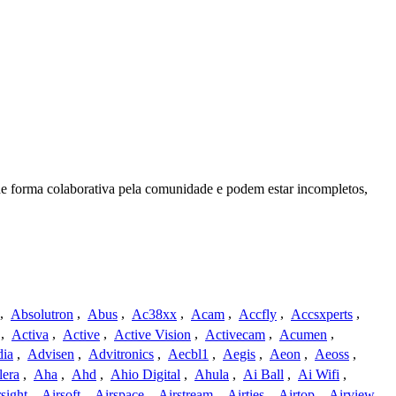
]
de forma colaborativa pela comunidade e podem estar incompletos,
,
Absolutron
,
Abus
,
Ac38xx
,
Acam
,
Accfly
,
Accsxperts
,
,
Activa
,
Active
,
Active Vision
,
Activecam
,
Acumen
,
dia
,
Advisen
,
Advitronics
,
Aecbl1
,
Aegis
,
Aeon
,
Aeoss
,
lera
,
Aha
,
Ahd
,
Ahio Digital
,
Ahula
,
Ai Ball
,
Ai Wifi
,
sight
,
Airsoft
,
Airspace
,
Airstream
,
Airties
,
Airtop
,
Airview
,