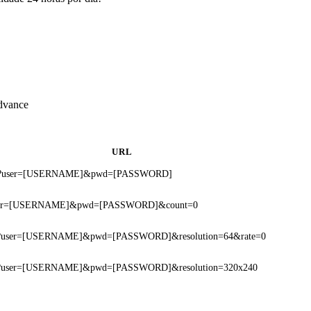
dvance
URL
cgi?user=[USERNAME]&pwd=[PASSWORD]
?user=[USERNAME]&pwd=[PASSWORD]&count=0
asf?user=[USERNAME]&pwd=[PASSWORD]&resolution=64&rate=0
asf?user=[USERNAME]&pwd=[PASSWORD]&resolution=320x240