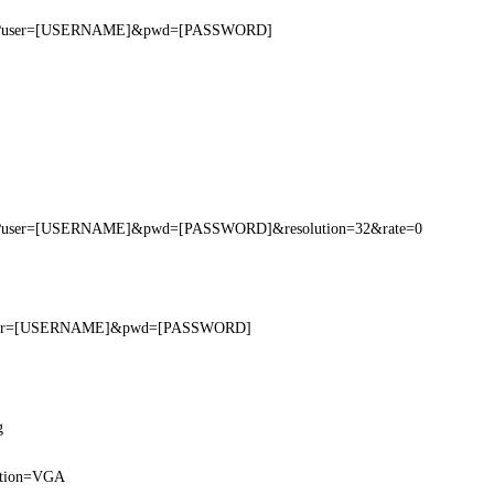
asf?user=[USERNAME]&pwd=[PASSWORD]
asf?user=[USERNAME]&pwd=[PASSWORD]&resolution=32&rate=0
?user=[USERNAME]&pwd=[PASSWORD]
g
lution=VGA