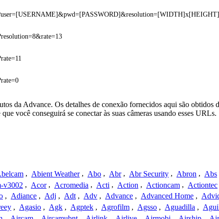
asf?user=[USERNAME]&pwd=[PASSWORD]&resolution=[WIDTH]x[HEIGHT
?resolution=8&rate=13
?rate=11
?rate=0
utos da Advance. Os detalhes de conexão fornecidos aqui são obtidos 
e que você conseguirá se conectar às suas câmeras usando esses URLs.
belcam
,
Abient Weather
,
Abo
,
Abr
,
Abr Security
,
Abron
,
Abs
-v3002
,
Acor
,
Acromedia
,
Acti
,
Action
,
Actioncam
,
Actiontec
o
,
Adiance
,
Adj
,
Adt
,
Adv
,
Advance
,
Advanced Home
,
Advi
reey
,
Agasio
,
Agk
,
Agptek
,
Agrofilm
,
Agsso
,
Aguadilla
,
Agui
m
,
Aircam
,
Aircamubnt
,
Airlink
,
Airlive
,
Airmobi
,
Airship
,
Air