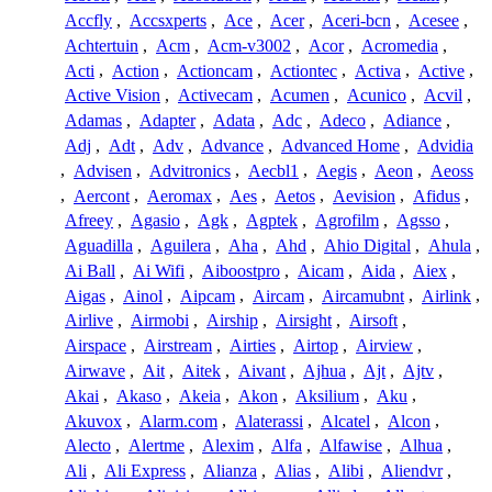
Accfly
,
Accsxperts
,
Ace
,
Acer
,
Aceri-bcn
,
Acesee
,
Achtertuin
,
Acm
,
Acm-v3002
,
Acor
,
Acromedia
,
Acti
,
Action
,
Actioncam
,
Actiontec
,
Activa
,
Active
,
Active Vision
,
Activecam
,
Acumen
,
Acunico
,
Acvil
,
Adamas
,
Adapter
,
Adata
,
Adc
,
Adeco
,
Adiance
,
Adj
,
Adt
,
Adv
,
Advance
,
Advanced Home
,
Advidia
,
Advisen
,
Advitronics
,
Aecbl1
,
Aegis
,
Aeon
,
Aeoss
,
Aercont
,
Aeromax
,
Aes
,
Aetos
,
Aevision
,
Afidus
,
Afreey
,
Agasio
,
Agk
,
Agptek
,
Agrofilm
,
Agsso
,
Aguadilla
,
Aguilera
,
Aha
,
Ahd
,
Ahio Digital
,
Ahula
,
Ai Ball
,
Ai Wifi
,
Aiboostpro
,
Aicam
,
Aida
,
Aiex
,
Aigas
,
Ainol
,
Aipcam
,
Aircam
,
Aircamubnt
,
Airlink
,
Airlive
,
Airmobi
,
Airship
,
Airsight
,
Airsoft
,
Airspace
,
Airstream
,
Airties
,
Airtop
,
Airview
,
Airwave
,
Ait
,
Aitek
,
Aivant
,
Ajhua
,
Ajt
,
Ajtv
,
Akai
,
Akaso
,
Akeia
,
Akon
,
Aksilium
,
Aku
,
Akuvox
,
Alarm.com
,
Alaterassi
,
Alcatel
,
Alcon
,
Alecto
,
Alertme
,
Alexim
,
Alfa
,
Alfawise
,
Alhua
,
Ali
,
Ali Express
,
Alianza
,
Alias
,
Alibi
,
Aliendvr
,