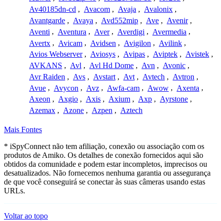
Av40185dn-cd
,
Avacom
,
Avaja
,
Avalonix
,
Avantgarde
,
Avaya
,
Avd552mip
,
Ave
,
Avenir
,
Aventi
,
Aventura
,
Aver
,
Averdigi
,
Avermedia
,
Avertx
,
Avicam
,
Avidsen
,
Avigilon
,
Avilink
,
Avios Webserver
,
Aviosys
,
Avipas
,
Aviptek
,
Avistek
,
AVKANS
,
Avl
,
Avl Hd Dome
,
Avn
,
Avonic
,
Avr Raiden
,
Avs
,
Avstart
,
Avt
,
Avtech
,
Avtron
,
Avue
,
Avycon
,
Avz
,
Awfa-cam
,
Awow
,
Axenta
,
Axeon
,
Axgio
,
Axis
,
Axium
,
Axp
,
Ayrstone
,
Azemax
,
Azone
,
Azpen
,
Aztech
Mais Fontes
* iSpyConnect não tem afiliação, conexão ou associação com os
produtos de Amiko. Os detalhes de conexão fornecidos aqui são
obtidos da comunidade e podem estar incompletos, imprecisos ou
desatualizados. Não fornecemos nenhuma garantia ou assegurança
de que você conseguirá se conectar às suas câmeras usando estas
URLs.
Voltar ao topo