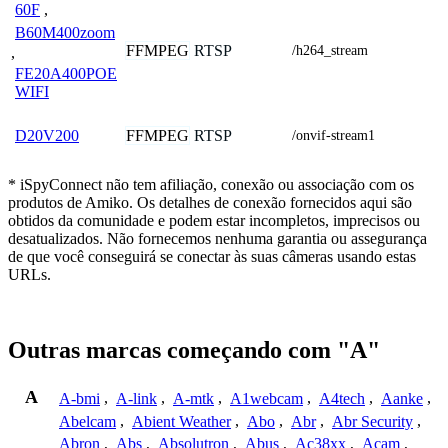
60F
,
B60M400zoom
FFMPEG
RTSP
/h264_stream
,
FE20A400POE
WIFI
FFMPEG
RTSP
D20V200
/onvif-stream1
* iSpyConnect não tem afiliação, conexão ou associação com os
produtos de Amiko. Os detalhes de conexão fornecidos aqui são
obtidos da comunidade e podem estar incompletos, imprecisos ou
desatualizados. Não fornecemos nenhuma garantia ou assegurança
de que você conseguirá se conectar às suas câmeras usando estas
URLs.
Outras marcas começando com "A"
A
A-bmi
,
A-link
,
A-mtk
,
A1webcam
,
A4tech
,
Aanke
,
Abelcam
,
Abient Weather
,
Abo
,
Abr
,
Abr Security
,
Abron
,
Abs
,
Absolutron
,
Abus
,
Ac38xx
,
Acam
,