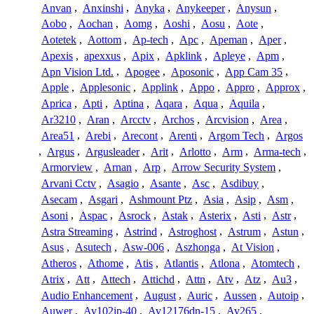
Anvan
,
Anxinshi
,
Anyka
,
Anykeeper
,
Anysun
,
Aobo
,
Aochan
,
Aomg
,
Aoshi
,
Aosu
,
Aote
,
Aotetek
,
Aottom
,
Ap-tech
,
Apc
,
Apeman
,
Aper
,
Apexis
,
apexxus
,
Apix
,
Apklink
,
Apleye
,
Apm
,
Apn Vision Ltd.
,
Apogee
,
Aposonic
,
App Cam 35
,
Apple
,
Applesonic
,
Applink
,
Appo
,
Appro
,
Approx
,
Aprica
,
Apti
,
Aptina
,
Aqara
,
Aqua
,
Aquila
,
Ar3210
,
Aran
,
Arcctv
,
Archos
,
Arcvision
,
Area
,
Area51
,
Arebi
,
Arecont
,
Arenti
,
Argom Tech
,
Argos
,
Argus
,
Argusleader
,
Arit
,
Arlotto
,
Arm
,
Arma-tech
,
Armorview
,
Arnan
,
Arp
,
Arrow Security System
,
Arvani Cctv
,
Asagio
,
Asante
,
Asc
,
Asdibuy
,
Asecam
,
Asgari
,
Ashmount Ptz
,
Asia
,
Asip
,
Asm
,
Asoni
,
Aspac
,
Asrock
,
Astak
,
Asterix
,
Asti
,
Astr
,
Astra Streaming
,
Astrind
,
Astroghost
,
Astrum
,
Astun
,
Asus
,
Asutech
,
Asw-006
,
Aszhonga
,
At Vision
,
Atheros
,
Athome
,
Atis
,
Atlantis
,
Atlona
,
Atomtech
,
Atrix
,
Att
,
Attech
,
Attichd
,
Attn
,
Atv
,
Atz
,
Au3
,
Audio Enhancement
,
August
,
Auric
,
Aussen
,
Autoip
,
Auwer
,
Av102ip-40
,
Av12176dn-15
,
Av265
,