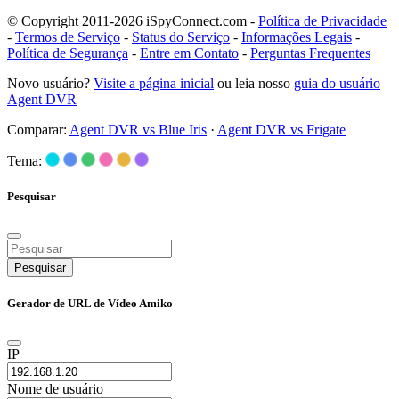
© Copyright 2011-2026 iSpyConnect.com -
Política de Privacidade
-
Termos de Serviço
-
Status do Serviço
-
Informações Legais
-
Política de Segurança
-
Entre em Contato
-
Perguntas Frequentes
Novo usuário?
Visite a página inicial
ou leia nosso
guia do usuário
Agent DVR
Comparar:
Agent DVR vs Blue Iris
·
Agent DVR vs Frigate
Tema:
Pesquisar
Pesquisar
Gerador de URL de Vídeo Amiko
IP
Nome de usuário