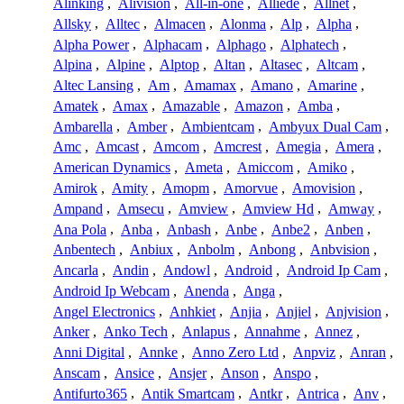
Alinking
,
Alivision
,
All-in-one
,
Alliede
,
Allnet
,
Allsky
,
Alltec
,
Almacen
,
Alonma
,
Alp
,
Alpha
,
Alpha Power
,
Alphacam
,
Alphago
,
Alphatech
,
Alpina
,
Alpine
,
Alptop
,
Altan
,
Altasec
,
Altcam
,
Altec Lansing
,
Am
,
Amamax
,
Amano
,
Amarine
,
Amatek
,
Amax
,
Amazable
,
Amazon
,
Amba
,
Ambarella
,
Amber
,
Ambientcam
,
Ambyux Dual Cam
,
Amc
,
Amcast
,
Amcom
,
Amcrest
,
Amegia
,
Amera
,
American Dynamics
,
Ameta
,
Amiccom
,
Amiko
,
Amirok
,
Amity
,
Amopm
,
Amorvue
,
Amovision
,
Ampand
,
Amsecu
,
Amview
,
Amview Hd
,
Amway
,
Ana Pola
,
Anba
,
Anbash
,
Anbe
,
Anbe2
,
Anben
,
Anbentech
,
Anbiux
,
Anbolm
,
Anbong
,
Anbvision
,
Ancarla
,
Andin
,
Andowl
,
Android
,
Android Ip Cam
,
Android Ip Webcam
,
Anenda
,
Anga
,
Angel Electronics
,
Anhkiet
,
Anjia
,
Anjiel
,
Anjvision
,
Anker
,
Anko Tech
,
Anlapus
,
Annahme
,
Annez
,
Anni Digital
,
Annke
,
Anno Zero Ltd
,
Anpviz
,
Anran
,
Anscam
,
Ansice
,
Ansjer
,
Anson
,
Anspo
,
Antifurto365
,
Antik Smartcam
,
Antkr
,
Antrica
,
Anv
,