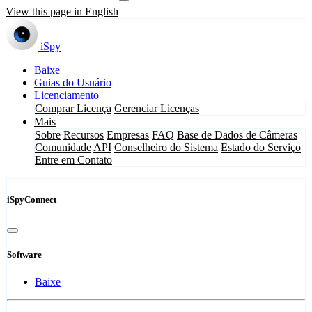
View this page in English
iSpy
Baixe
Guias do Usuário
Licenciamento
Comprar Licença
Gerenciar Licenças
Mais
Sobre
Recursos
Empresas
FAQ
Base de Dados de Câmeras
Comunidade
API
Conselheiro do Sistema
Estado do Serviço
Entre em Contato
iSpyConnect
Software
Baixe