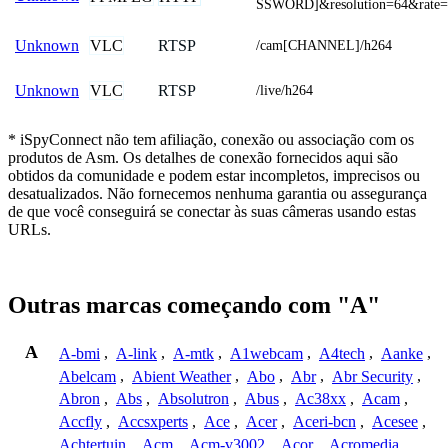
SSWORD]&resolution=64&rate=
VLC
RTSP
Unknown
/cam[CHANNEL]/h264
VLC
RTSP
Unknown
/live/h264
* iSpyConnect não tem afiliação, conexão ou associação com os
produtos de Asm. Os detalhes de conexão fornecidos aqui são
obtidos da comunidade e podem estar incompletos, imprecisos ou
desatualizados. Não fornecemos nenhuma garantia ou assegurança
de que você conseguirá se conectar às suas câmeras usando estas
URLs.
Outras marcas começando com "A"
A
A-bmi
,
A-link
,
A-mtk
,
A1webcam
,
A4tech
,
Aanke
,
Abelcam
,
Abient Weather
,
Abo
,
Abr
,
Abr Security
,
Abron
,
Abs
,
Absolutron
,
Abus
,
Ac38xx
,
Acam
,
Accfly
,
Accsxperts
,
Ace
,
Acer
,
Aceri-bcn
,
Acesee
,
Achtertuin
,
Acm
,
Acm-v3002
,
Acor
,
Acromedia
,