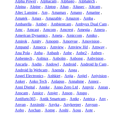
Alpha Power
,
Alphacam
,
Alphago
,
Alphatech
,
Alpina
,
Alpine
,
Alptop
,
Altan
,
Altasec
,
Altcam
,
Altec Lansing
,
Am
,
Amamax
,
Amano
,
Amarine
,
Amatek
,
Amax
,
Amazable
,
Amazon
,
Amba
,
Ambarella
,
Amber
,
Ambientcam
,
Ambyux Dual Cam
,
Amc
,
Amcast
,
Amcom
,
Amcrest
,
Amegia
,
Amera
,
American Dynamics
,
Ameta
,
Amiccom
,
Amiko
,
Amirok
,
Amity
,
Amopm
,
Amorvue
,
Amovision
,
Ampand
,
Amsecu
,
Amview
,
Amview Hd
,
Amway
,
Ana Pola
,
Anba
,
Anbash
,
Anbe
,
Anbe2
,
Anben
,
Anbentech
,
Anbiux
,
Anbolm
,
Anbong
,
Anbvision
,
Ancarla
,
Andin
,
Andowl
,
Android
,
Android Ip Cam
,
Android Ip Webcam
,
Anenda
,
Anga
,
Angel Electronics
,
Anhkiet
,
Anjia
,
Anjiel
,
Anjvision
,
Anker
,
Anko Tech
,
Anlapus
,
Annahme
,
Annez
,
Anni Digital
,
Annke
,
Anno Zero Ltd
,
Anpviz
,
Anran
,
Anscam
,
Ansice
,
Ansjer
,
Anson
,
Anspo
,
Antifurto365
,
Antik Smartcam
,
Antkr
,
Antrica
,
Anv
,
Anvan
,
Anxinshi
,
Anyka
,
Anykeeper
,
Anysun
,
Aobo
,
Aochan
,
Aomg
,
Aoshi
,
Aosu
,
Aote
,