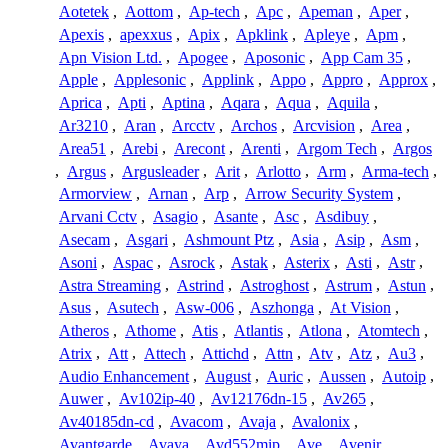
Aotetek
,
Aottom
,
Ap-tech
,
Apc
,
Apeman
,
Aper
,
Apexis
,
apexxus
,
Apix
,
Apklink
,
Apleye
,
Apm
,
Apn Vision Ltd.
,
Apogee
,
Aposonic
,
App Cam 35
,
Apple
,
Applesonic
,
Applink
,
Appo
,
Appro
,
Approx
,
Aprica
,
Apti
,
Aptina
,
Aqara
,
Aqua
,
Aquila
,
Ar3210
,
Aran
,
Arcctv
,
Archos
,
Arcvision
,
Area
,
Area51
,
Arebi
,
Arecont
,
Arenti
,
Argom Tech
,
Argos
,
Argus
,
Argusleader
,
Arit
,
Arlotto
,
Arm
,
Arma-tech
,
Armorview
,
Arnan
,
Arp
,
Arrow Security System
,
Arvani Cctv
,
Asagio
,
Asante
,
Asc
,
Asdibuy
,
Asecam
,
Asgari
,
Ashmount Ptz
,
Asia
,
Asip
,
Asm
,
Asoni
,
Aspac
,
Asrock
,
Astak
,
Asterix
,
Asti
,
Astr
,
Astra Streaming
,
Astrind
,
Astroghost
,
Astrum
,
Astun
,
Asus
,
Asutech
,
Asw-006
,
Aszhonga
,
At Vision
,
Atheros
,
Athome
,
Atis
,
Atlantis
,
Atlona
,
Atomtech
,
Atrix
,
Att
,
Attech
,
Attichd
,
Attn
,
Atv
,
Atz
,
Au3
,
Audio Enhancement
,
August
,
Auric
,
Aussen
,
Autoip
,
Auwer
,
Av102ip-40
,
Av12176dn-15
,
Av265
,
Av40185dn-cd
,
Avacom
,
Avaja
,
Avalonix
,
Avantgarde
,
Avaya
,
Avd552mip
,
Ave
,
Avenir
,