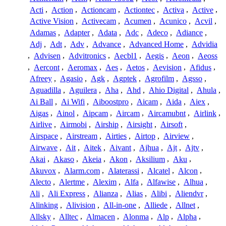
Acti
,
Action
,
Actioncam
,
Actiontec
,
Activa
,
Active
,
Active Vision
,
Activecam
,
Acumen
,
Acunico
,
Acvil
,
Adamas
,
Adapter
,
Adata
,
Adc
,
Adeco
,
Adiance
,
Adj
,
Adt
,
Adv
,
Advance
,
Advanced Home
,
Advidia
,
Advisen
,
Advitronics
,
Aecbl1
,
Aegis
,
Aeon
,
Aeoss
,
Aercont
,
Aeromax
,
Aes
,
Aetos
,
Aevision
,
Afidus
,
Afreey
,
Agasio
,
Agk
,
Agptek
,
Agrofilm
,
Agsso
,
Aguadilla
,
Aguilera
,
Aha
,
Ahd
,
Ahio Digital
,
Ahula
,
Ai Ball
,
Ai Wifi
,
Aiboostpro
,
Aicam
,
Aida
,
Aiex
,
Aigas
,
Ainol
,
Aipcam
,
Aircam
,
Aircamubnt
,
Airlink
,
Airlive
,
Airmobi
,
Airship
,
Airsight
,
Airsoft
,
Airspace
,
Airstream
,
Airties
,
Airtop
,
Airview
,
Airwave
,
Ait
,
Aitek
,
Aivant
,
Ajhua
,
Ajt
,
Ajtv
,
Akai
,
Akaso
,
Akeia
,
Akon
,
Aksilium
,
Aku
,
Akuvox
,
Alarm.com
,
Alaterassi
,
Alcatel
,
Alcon
,
Alecto
,
Alertme
,
Alexim
,
Alfa
,
Alfawise
,
Alhua
,
Ali
,
Ali Express
,
Alianza
,
Alias
,
Alibi
,
Aliendvr
,
Alinking
,
Alivision
,
All-in-one
,
Alliede
,
Allnet
,
Allsky
,
Alltec
,
Almacen
,
Alonma
,
Alp
,
Alpha
,