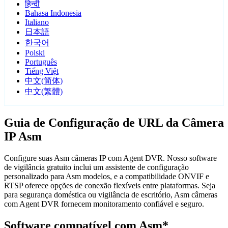
हिन्दी
Bahasa Indonesia
Italiano
日本語
한국어
Polski
Português
Tiếng Việt
中文(简体)
中文(繁體)
Guia de Configuração de URL da Câmera
IP Asm
Configure suas Asm câmeras IP com Agent DVR. Nosso software
de vigilância gratuito inclui um assistente de configuração
personalizado para Asm modelos, e a compatibilidade ONVIF e
RTSP oferece opções de conexão flexíveis entre plataformas. Seja
para segurança doméstica ou vigilância de escritório, Asm câmeras
com Agent DVR fornecem monitoramento confiável e seguro.
Software compatível com Asm*