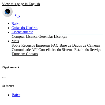
View this page in English
iSpy
Baixe
Guias do Usuário
Licenciamento
Comprar Licença
Gerenciar Licenças
Mais
Sobre
Recursos
Empresas
FAQ
Base de Dados de Câmeras
Comunidade
API
Conselheiro do Sistema
Estado do Serviço
Entre em Contato
iSpyConnect
Software
Baixe