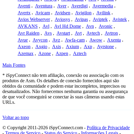
Aventi
,
Aventura
,
Aver
,
Averdigi
,
Avermedia
,
Avertx
,
Avicam
,
Avidsen
,
Avigilon
,
Avilink
,
Avios Webserver
,
Aviosys
,
Avipas
,
Aviptek
,
Avistek
,
AVKANS
,
Avl
,
Avl Hd Dome
,
Avn
,
Avonic
,
Avr Raiden
,
Avs
,
Avstart
,
Avt
,
Avtech
,
Avtron
,
Avue
,
Avycon
,
Avz
,
Awfa-cam
,
Awow
,
Axenta
,
Axeon
,
Axgio
,
Axis
,
Axium
,
Axp
,
Ayrstone
,
Azemax
,
Azone
,
Azpen
,
Aztech
Mais Fontes
* iSpyConnect não tem afiliação, conexão ou associação com os
produtos de Asm. Os detalhes de conexão fornecidos aqui são
obtidos da comunidade e podem estar incompletos, imprecisos ou
desatualizados. Não fornecemos nenhuma garantia ou assegurança
de que você conseguirá se conectar às suas câmeras usando estas
URLs.
Voltar ao topo
© Copyright 2011-2026 iSpyConnect.com -
Política de Privacidade
-
Termos de Serviço
-
Status do Serviço
-
Informações Legais
-