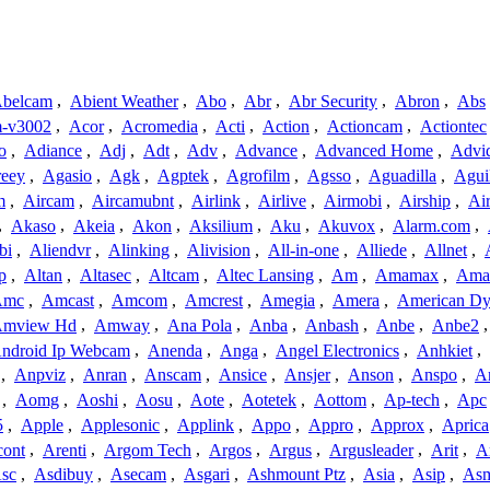
belcam
,
Abient Weather
,
Abo
,
Abr
,
Abr Security
,
Abron
,
Abs
-v3002
,
Acor
,
Acromedia
,
Acti
,
Action
,
Actioncam
,
Actiontec
o
,
Adiance
,
Adj
,
Adt
,
Adv
,
Advance
,
Advanced Home
,
Advi
reey
,
Agasio
,
Agk
,
Agptek
,
Agrofilm
,
Agsso
,
Aguadilla
,
Agui
m
,
Aircam
,
Aircamubnt
,
Airlink
,
Airlive
,
Airmobi
,
Airship
,
Air
,
Akaso
,
Akeia
,
Akon
,
Aksilium
,
Aku
,
Akuvox
,
Alarm.com
,
bi
,
Aliendvr
,
Alinking
,
Alivision
,
All-in-one
,
Alliede
,
Allnet
,
p
,
Altan
,
Altasec
,
Altcam
,
Altec Lansing
,
Am
,
Amamax
,
Ama
Amc
,
Amcast
,
Amcom
,
Amcrest
,
Amegia
,
Amera
,
American Dy
mview Hd
,
Amway
,
Ana Pola
,
Anba
,
Anbash
,
Anbe
,
Anbe2
ndroid Ip Webcam
,
Anenda
,
Anga
,
Angel Electronics
,
Anhkiet
,
,
Anpviz
,
Anran
,
Anscam
,
Ansice
,
Ansjer
,
Anson
,
Anspo
,
An
,
Aomg
,
Aoshi
,
Aosu
,
Aote
,
Aotetek
,
Aottom
,
Ap-tech
,
Apc
5
,
Apple
,
Applesonic
,
Applink
,
Appo
,
Appro
,
Approx
,
Aprica
cont
,
Arenti
,
Argom Tech
,
Argos
,
Argus
,
Argusleader
,
Arit
,
Ar
sc
,
Asdibuy
,
Asecam
,
Asgari
,
Ashmount Ptz
,
Asia
,
Asip
,
As