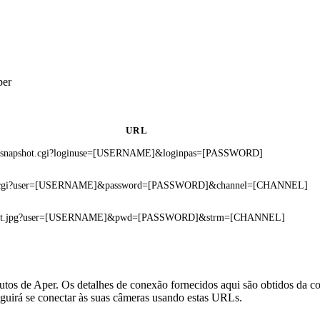
per
URL
n/snapshot.cgi?loginuse=[USERNAME]&loginpas=[PASSWORD]
.cgi?user=[USERNAME]&password=[PASSWORD]&channel=[CHANNEL]
hot.jpg?user=[USERNAME]&pwd=[PASSWORD]&strm=[CHANNEL]
tos de Aper. Os detalhes de conexão fornecidos aqui são obtidos da c
uirá se conectar às suas câmeras usando estas URLs.