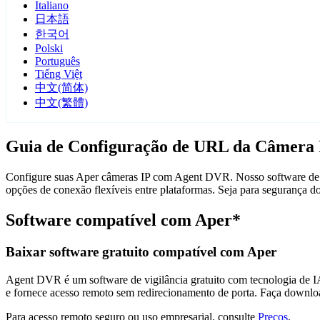
Italiano
日本語
한국어
Polski
Português
Tiếng Việt
中文(简体)
中文(繁體)
Guia de Configuração de URL da Câmera 
Configure suas Aper câmeras IP com Agent DVR. Nosso software de vi
opções de conexão flexíveis entre plataformas. Seja para segurança 
Software compatível com Aper*
Baixar software gratuito compatível com Aper
Agent DVR é um software de vigilância gratuito com tecnologia de IA 
e fornece acesso remoto sem redirecionamento de porta. Faça downlo
Para acesso remoto seguro ou uso empresarial, consulte
Preços
.