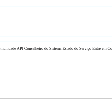
munidade
API
Conselheiro do Sistema
Estado do Serviço
Entre em Co