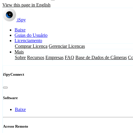
View this page in English
iSpy
Baixe
Guias do Usuário
Licenciamento
Comprar Licença
Gerenciar Licenças
Mais
Sobre
Recursos
Empresas
FAQ
Base de Dados de Câmeras
Co
iSpyConnect
Software
Baixe
Acesso Remoto