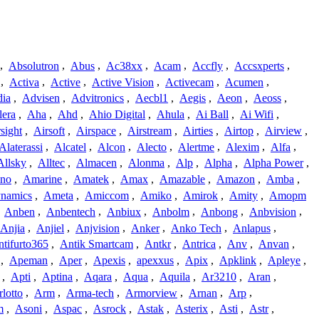
,
Absolutron
,
Abus
,
Ac38xx
,
Acam
,
Accfly
,
Accsxperts
,
,
Activa
,
Active
,
Active Vision
,
Activecam
,
Acumen
,
dia
,
Advisen
,
Advitronics
,
Aecbl1
,
Aegis
,
Aeon
,
Aeoss
,
lera
,
Aha
,
Ahd
,
Ahio Digital
,
Ahula
,
Ai Ball
,
Ai Wifi
,
sight
,
Airsoft
,
Airspace
,
Airstream
,
Airties
,
Airtop
,
Airview
,
Alaterassi
,
Alcatel
,
Alcon
,
Alecto
,
Alertme
,
Alexim
,
Alfa
,
Allsky
,
Alltec
,
Almacen
,
Alonma
,
Alp
,
Alpha
,
Alpha Power
,
no
,
Amarine
,
Amatek
,
Amax
,
Amazable
,
Amazon
,
Amba
,
namics
,
Ameta
,
Amiccom
,
Amiko
,
Amirok
,
Amity
,
Amopm
,
Anben
,
Anbentech
,
Anbiux
,
Anbolm
,
Anbong
,
Anbvision
,
Anjia
,
Anjiel
,
Anjvision
,
Anker
,
Anko Tech
,
Anlapus
,
tifurto365
,
Antik Smartcam
,
Antkr
,
Antrica
,
Anv
,
Anvan
,
,
Apeman
,
Aper
,
Apexis
,
apexxus
,
Apix
,
Apklink
,
Apleye
,
,
Apti
,
Aptina
,
Aqara
,
Aqua
,
Aquila
,
Ar3210
,
Aran
,
lotto
,
Arm
,
Arma-tech
,
Armorview
,
Arnan
,
Arp
,
m
,
Asoni
,
Aspac
,
Asrock
,
Astak
,
Asterix
,
Asti
,
Astr
,