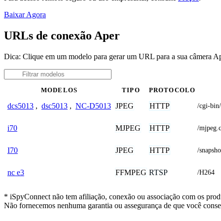
Baixar Agora
URLs de conexão Aper
Dica: Clique em um modelo para gerar um URL para a sua câmera A
MODELOS
TIPO
PROTOCOLO
JPEG
HTTP
dcs5013
,
dsc5013
,
NC-D5013
/cgi-bi
MJPEG
HTTP
i70
/mjpeg
JPEG
HTTP
I70
/snaps
FFMPEG
RTSP
nc e3
/H264
* iSpyConnect não tem afiliação, conexão ou associação com os produ
Não fornecemos nenhuma garantia ou assegurança de que você conseg