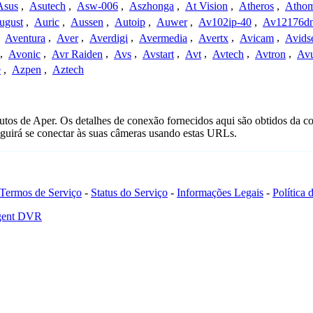
Asus
,
Asutech
,
Asw-006
,
Aszhonga
,
At Vision
,
Atheros
,
Atho
ugust
,
Auric
,
Aussen
,
Autoip
,
Auwer
,
Av102ip-40
,
Av12176dn
,
Aventura
,
Aver
,
Averdigi
,
Avermedia
,
Avertx
,
Avicam
,
Avids
,
Avonic
,
Avr Raiden
,
Avs
,
Avstart
,
Avt
,
Avtech
,
Avtron
,
Av
e
,
Azpen
,
Aztech
tos de Aper. Os detalhes de conexão fornecidos aqui são obtidos da c
uirá se conectar às suas câmeras usando estas URLs.
Termos de Serviço
-
Status do Serviço
-
Informações Legais
-
Política
Agent DVR