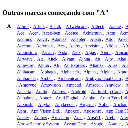
Outras marcas começando com "A"
A
A-bmi
,
A-link
,
A-mtk
,
A1webcam
,
A4tech
,
Aanke
,
A
Ace
,
Acer
,
Aceri-bcn
,
Acesee
,
Achtertuin
,
Acm
,
Acm
Acunico
,
Acvil
,
Adamas
,
Adapter
,
Adata
,
Adc
,
Adec
Aercont
,
Aeromax
,
Aes
,
Aetos
,
Aevision
,
Afidus
,
Af
Aiboostpro
,
Aicam
,
Aida
,
Aiex
,
Aigas
,
Ainol
,
Aipca
Airwave
,
Ait
,
Aitek
,
Aivant
,
Ajhua
,
Ajt
,
Ajtv
,
Akai
Alfawise
,
Alhua
,
Ali
,
Ali Express
,
Alianza
,
Alias
,
Ali
Alphacam
,
Alphago
,
Alphatech
,
Alpina
,
Alpine
,
Alpto
Ambarella
,
Amber
,
Ambientcam
,
Ambyux Dual Cam
,
,
Amorvue
,
Amovision
,
Ampand
,
Amsecu
,
Amview
,
A
Ancarla
,
Andin
,
Andowl
,
Android
,
Android Ip Cam
,
A
Annahme
,
Annez
,
Anni Digital
,
Annke
,
Anno Zero Ltd
Anxinshi
,
Anyka
,
Anykeeper
,
Anysun
,
Aobo
,
Aochan
Apm
,
Apn Vision Ltd.
,
Apogee
,
Aposonic
,
App Cam 3
Arcctv
,
Archos
,
Arcvision
,
Area
,
Area51
,
Arebi
,
Are
Arrow Security System
,
Arvani Cctv
,
Asagio
,
Asante
,
A