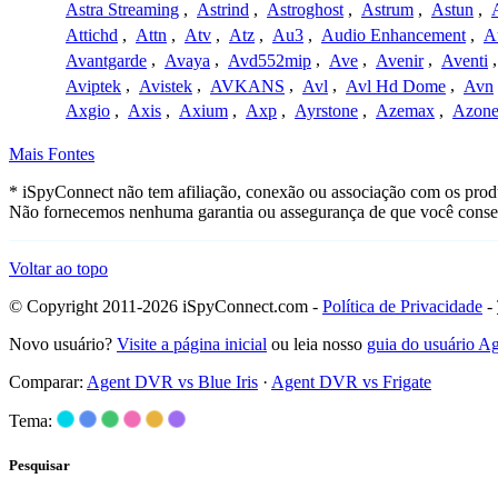
Astra Streaming
,
Astrind
,
Astroghost
,
Astrum
,
Astun
,
Attichd
,
Attn
,
Atv
,
Atz
,
Au3
,
Audio Enhancement
,
A
Avantgarde
,
Avaya
,
Avd552mip
,
Ave
,
Avenir
,
Aventi
Aviptek
,
Avistek
,
AVKANS
,
Avl
,
Avl Hd Dome
,
Avn
Axgio
,
Axis
,
Axium
,
Axp
,
Ayrstone
,
Azemax
,
Azon
Mais Fontes
* iSpyConnect não tem afiliação, conexão ou associação com os produ
Não fornecemos nenhuma garantia ou assegurança de que você conseg
Voltar ao topo
© Copyright 2011-2026 iSpyConnect.com -
Política de Privacidade
-
Novo usuário?
Visite a página inicial
ou leia nosso
guia do usuário 
Comparar:
Agent DVR vs Blue Iris
·
Agent DVR vs Frigate
Tema:
Pesquisar