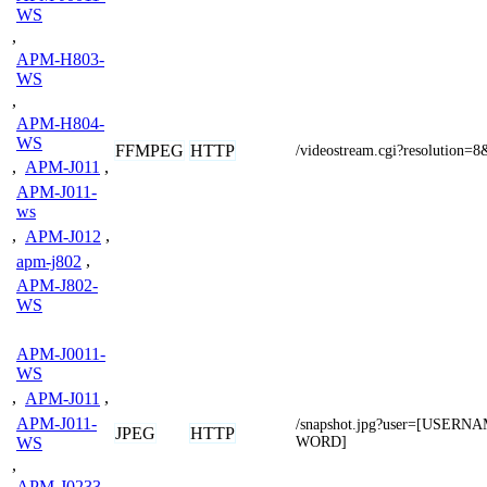
WS
,
APM-H803-
WS
,
APM-H804-
WS
FFMPEG
HTTP
/videostream.cgi?resolution=8
,
APM-J011
,
APM-J011-
ws
,
APM-J012
,
apm-j802
,
APM-J802-
WS
APM-J0011-
WS
,
APM-J011
,
APM-J011-
/snapshot.jpg?user=[USER
JPEG
HTTP
WS
WORD]
,
APM-J0233
,