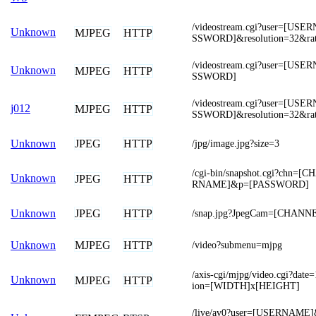
/videostream.cgi?user=[U
Unknown
MJPEG
HTTP
SSWORD]&resolution=32&ra
/videostream.cgi?user=[U
Unknown
MJPEG
HTTP
SSWORD]
/videostream.cgi?user=[U
j012
MJPEG
HTTP
SSWORD]&resolution=32&ra
JPEG
HTTP
Unknown
/jpg/image.jpg?size=3
/cgi-bin/snapshot.cgi?chn
Unknown
JPEG
HTTP
RNAME]&p=[PASSWORD]
JPEG
HTTP
Unknown
/snap.jpg?JpegCam=[CHANN
MJPEG
HTTP
Unknown
/video?submenu=mjpg
/axis-cgi/mjpg/video.cgi?dat
Unknown
MJPEG
HTTP
ion=[WIDTH]x[HEIGHT]
/live/av0?user=[USERNAME