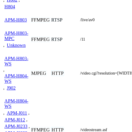
H804
FFMPEG
RTSP
APM-H803
/live/av0
APM-H803-
MPC
FFMPEG
RTSP
/11
,
Unknown
APM-H803-
WS
,
MJPEG
HTTP
/video.cgi?resolution=[WID
APM-H804-
WS
,
J902
APM-H804-
WS
,
APM-J011
,
APM-J012
,
APM-J0233
,
FFMPEG
HTTP
/videostream.asf