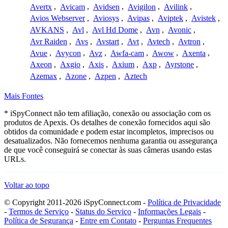
Avertx
,
Avicam
,
Avidsen
,
Avigilon
,
Avilink
,
Avios Webserver
,
Aviosys
,
Avipas
,
Aviptek
,
Avistek
,
AVKANS
,
Avl
,
Avl Hd Dome
,
Avn
,
Avonic
,
Avr Raiden
,
Avs
,
Avstart
,
Avt
,
Avtech
,
Avtron
,
Avue
,
Avycon
,
Avz
,
Awfa-cam
,
Awow
,
Axenta
,
Axeon
,
Axgio
,
Axis
,
Axium
,
Axp
,
Ayrstone
,
Azemax
,
Azone
,
Azpen
,
Aztech
Mais Fontes
* iSpyConnect não tem afiliação, conexão ou associação com os
produtos de Apexis. Os detalhes de conexão fornecidos aqui são
obtidos da comunidade e podem estar incompletos, imprecisos ou
desatualizados. Não fornecemos nenhuma garantia ou assegurança
de que você conseguirá se conectar às suas câmeras usando estas
URLs.
Voltar ao topo
© Copyright 2011-2026 iSpyConnect.com -
Política de Privacidade
-
Termos de Serviço
-
Status do Serviço
-
Informações Legais
-
Política de Segurança
-
Entre em Contato
-
Perguntas Frequentes