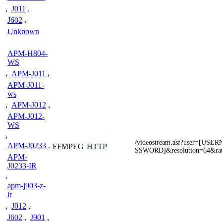
,
J011
,
J602
,
Unknown
APM-H804-
WS
,
APM-J011
,
APM-J011-
ws
,
APM-J012
,
APM-J012-
WS
,
/videostream.asf?user=[US
APM-J0233
,
FFMPEG
HTTP
SSWORD]&resolution=64&ra
APM-
J0233-IR
,
apm-j903-z-
ir
,
J012
,
J602
,
J901
,