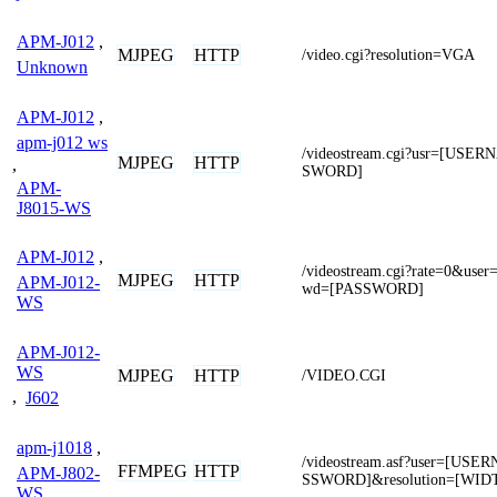
APM-J012
,
MJPEG
HTTP
/video.cgi?resolution=VGA
Unknown
APM-J012
,
apm-j012 ws
/videostream.cgi?usr=[US
MJPEG
HTTP
,
SWORD]
APM-
J8015-WS
APM-J012
,
/videostream.cgi?rate=0&u
MJPEG
HTTP
APM-J012-
wd=[PASSWORD]
WS
APM-J012-
WS
MJPEG
HTTP
/VIDEO.CGI
,
J602
apm-j1018
,
/videostream.asf?user=[US
FFMPEG
HTTP
APM-J802-
SSWORD]&resolution=[WID
WS