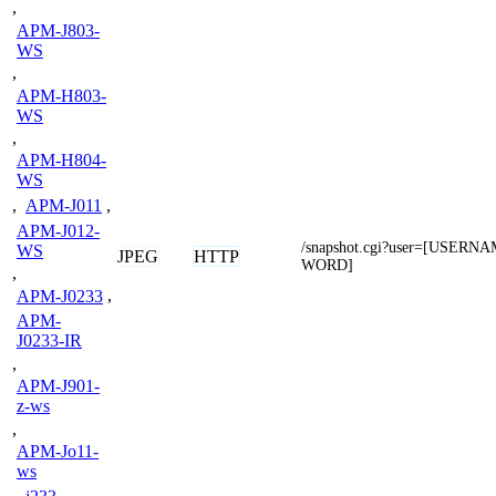
,
APM-J803-
WS
,
APM-H803-
WS
,
APM-H804-
WS
,
APM-J011
,
APM-J012-
/snapshot.cgi?user=[USER
WS
JPEG
HTTP
WORD]
,
APM-J0233
,
APM-
J0233-IR
,
APM-J901-
z-ws
,
APM-Jo11-
ws