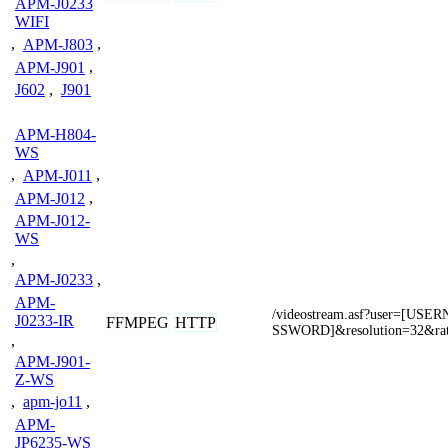
APM-J0233
WIFI
,
APM-J803
,
APM-J901
,
J602
,
J901
APM-H804-
WS
,
APM-J011
,
APM-J012
,
APM-J012-
WS
,
APM-J0233
,
APM-
/videostream.asf?user=[US
J0233-IR
FFMPEG
HTTP
SSWORD]&resolution=32&ra
,
APM-J901-
Z-WS
,
apm-jo11
,
APM-
JP6235-WS