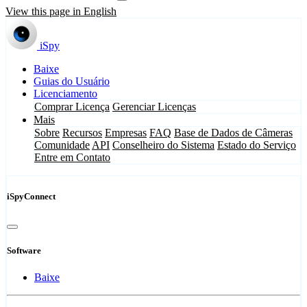
View this page in English
iSpy
Baixe
Guias do Usuário
Licenciamento
Comprar Licença
Gerenciar Licenças
Mais
Sobre
Recursos
Empresas
FAQ
Base de Dados de Câmeras
Comunidade
API
Conselheiro do Sistema
Estado do Serviço
Entre em Contato
iSpyConnect
Software
Baixe