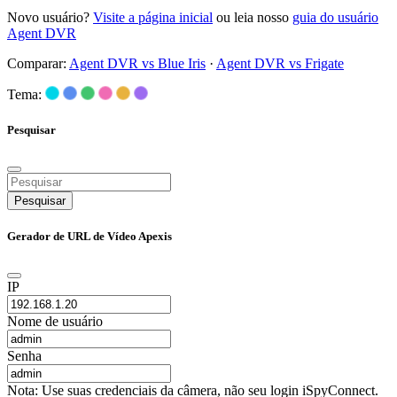
Novo usuário?
Visite a página inicial
ou leia nosso
guia do usuário
Agent DVR
Comparar:
Agent DVR vs Blue Iris
·
Agent DVR vs Frigate
Tema:
Pesquisar
Pesquisar
Gerador de URL de Vídeo Apexis
IP
Nome de usuário
Senha
Nota: Use suas credenciais da câmera, não seu login iSpyConnect.