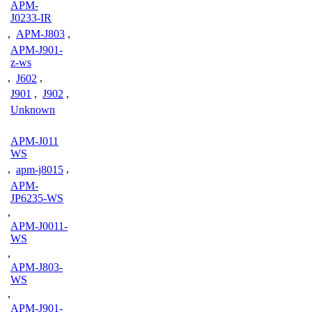
APM-
J0233-IR
,
APM-J803
,
APM-J901-
z-ws
,
J602
,
J901
,
J902
,
Unknown
APM-J011
WS
,
apm-j8015
,
APM-
JP6235-WS
,
APM-J0011-
WS
,
APM-J803-
WS
,
APM-J901-