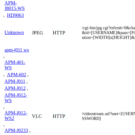
APM-
J8015-WS
,
HD9063
/cgi-bin/jpg.cgi?refresh=0&
Unknown
JPEG
HTTP
&id=[USERNAME]&pass=[P
ution=[WIDTH]x[HEIGHT]&o
apm-j011 ws
,
APM-401-
WS
,
APM-602
,
APM-J011
,
APM-J012
,
APM-J012-
WS
,
APM-J012-
/videostream.asf?user=[US
VLC
HTTP
WS2
SSWORD]
,
APM-J0233
,