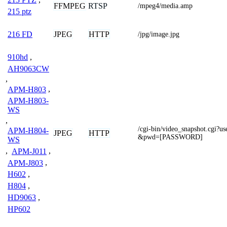
FFMPEG
RTSP
/mpeg4/media.amp
215 ptz
JPEG
HTTP
216 FD
/jpg/image.jpg
910hd
,
AH9063CW
,
APM-H803
,
APM-H803-
WS
,
/cgi-bin/video_snapshot.cgi
APM-H804-
JPEG
HTTP
&pwd=[PASSWORD]
WS
,
APM-J011
,
APM-J803
,
H602
,
H804
,
HD9063
,
HP602