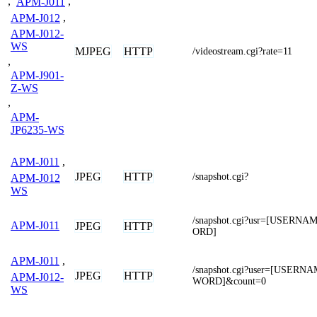
,
APM-J011
,
APM-J012
,
APM-J012-
WS
MJPEG
HTTP
/videostream.cgi?rate=11
,
APM-J901-
Z-WS
,
APM-
JP6235-WS
APM-J011
,
JPEG
HTTP
/snapshot.cgi?
APM-J012
WS
/snapshot.cgi?usr=[USERN
APM-J011
JPEG
HTTP
ORD]
APM-J011
,
/snapshot.cgi?user=[USER
JPEG
HTTP
APM-J012-
WORD]&count=0
WS