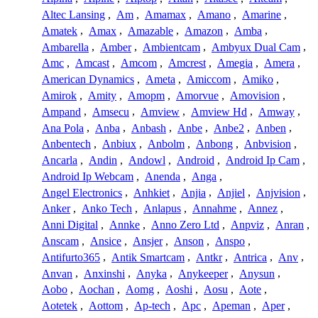
Altec Lansing
,
Am
,
Amamax
,
Amano
,
Amarine
,
Amatek
,
Amax
,
Amazable
,
Amazon
,
Amba
,
Ambarella
,
Amber
,
Ambientcam
,
Ambyux Dual Cam
,
Amc
,
Amcast
,
Amcom
,
Amcrest
,
Amegia
,
Amera
,
American Dynamics
,
Ameta
,
Amiccom
,
Amiko
,
Amirok
,
Amity
,
Amopm
,
Amorvue
,
Amovision
,
Ampand
,
Amsecu
,
Amview
,
Amview Hd
,
Amway
,
Ana Pola
,
Anba
,
Anbash
,
Anbe
,
Anbe2
,
Anben
,
Anbentech
,
Anbiux
,
Anbolm
,
Anbong
,
Anbvision
,
Ancarla
,
Andin
,
Andowl
,
Android
,
Android Ip Cam
,
Android Ip Webcam
,
Anenda
,
Anga
,
Angel Electronics
,
Anhkiet
,
Anjia
,
Anjiel
,
Anjvision
,
Anker
,
Anko Tech
,
Anlapus
,
Annahme
,
Annez
,
Anni Digital
,
Annke
,
Anno Zero Ltd
,
Anpviz
,
Anran
,
Anscam
,
Ansice
,
Ansjer
,
Anson
,
Anspo
,
Antifurto365
,
Antik Smartcam
,
Antkr
,
Antrica
,
Anv
,
Anvan
,
Anxinshi
,
Anyka
,
Anykeeper
,
Anysun
,
Aobo
,
Aochan
,
Aomg
,
Aoshi
,
Aosu
,
Aote
,
Aotetek
,
Aottom
,
Ap-tech
,
Apc
,
Apeman
,
Aper
,