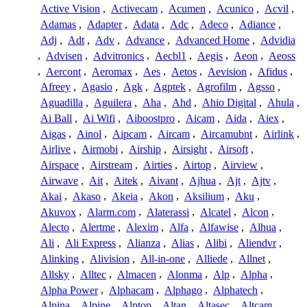
Active Vision
,
Activecam
,
Acumen
,
Acunico
,
Acvil
,
Adamas
,
Adapter
,
Adata
,
Adc
,
Adeco
,
Adiance
,
Adj
,
Adt
,
Adv
,
Advance
,
Advanced Home
,
Advidia
,
Advisen
,
Advitronics
,
Aecbl1
,
Aegis
,
Aeon
,
Aeoss
,
Aercont
,
Aeromax
,
Aes
,
Aetos
,
Aevision
,
Afidus
,
Afreey
,
Agasio
,
Agk
,
Agptek
,
Agrofilm
,
Agsso
,
Aguadilla
,
Aguilera
,
Aha
,
Ahd
,
Ahio Digital
,
Ahula
,
Ai Ball
,
Ai Wifi
,
Aiboostpro
,
Aicam
,
Aida
,
Aiex
,
Aigas
,
Ainol
,
Aipcam
,
Aircam
,
Aircamubnt
,
Airlink
,
Airlive
,
Airmobi
,
Airship
,
Airsight
,
Airsoft
,
Airspace
,
Airstream
,
Airties
,
Airtop
,
Airview
,
Airwave
,
Ait
,
Aitek
,
Aivant
,
Ajhua
,
Ajt
,
Ajtv
,
Akai
,
Akaso
,
Akeia
,
Akon
,
Aksilium
,
Aku
,
Akuvox
,
Alarm.com
,
Alaterassi
,
Alcatel
,
Alcon
,
Alecto
,
Alertme
,
Alexim
,
Alfa
,
Alfawise
,
Alhua
,
Ali
,
Ali Express
,
Alianza
,
Alias
,
Alibi
,
Aliendvr
,
Alinking
,
Alivision
,
All-in-one
,
Alliede
,
Allnet
,
Allsky
,
Alltec
,
Almacen
,
Alonma
,
Alp
,
Alpha
,
Alpha Power
,
Alphacam
,
Alphago
,
Alphatech
,
Alpina
,
Alpine
,
Alptop
,
Altan
,
Altasec
,
Altcam
,