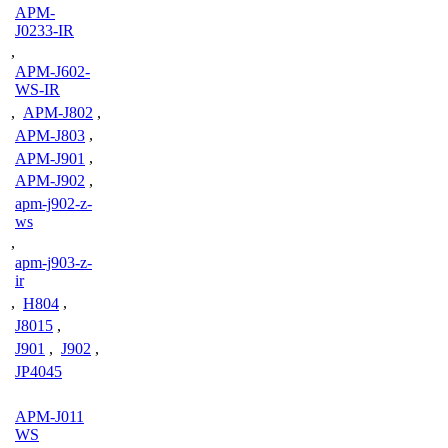
APM-
J0233-IR
,
APM-J602-
WS-IR
,
APM-J802
,
APM-J803
,
APM-J901
,
APM-J902
,
apm-j902-z-
ws
,
apm-j903-z-
ir
,
H804
,
J8015
,
J901
,
J902
,
JP4045
APM-J011
WS