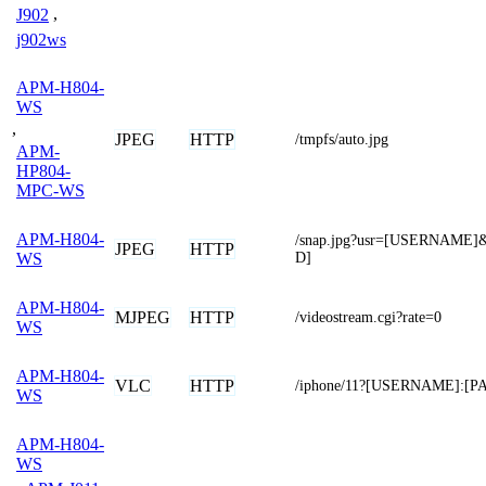
J902
,
j902ws
APM-H804-
WS
,
JPEG
HTTP
/tmpfs/auto.jpg
APM-
HP804-
MPC-WS
APM-H804-
/snap.jpg?usr=[USERNAME
JPEG
HTTP
D]
WS
APM-H804-
MJPEG
HTTP
/videostream.cgi?rate=0
WS
APM-H804-
VLC
HTTP
/iphone/11?[USERNAME]:[
WS
APM-H804-
WS