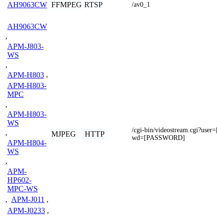
FFMPEG
RTSP
AH9063CW
/av0_1
AH9063CW
,
APM-J803-
WS
,
APM-H803
,
APM-H803-
MPC
,
APM-H803-
WS
/cgi-bin/videostream.cgi?u
,
MJPEG
HTTP
wd=[PASSWORD]
APM-H804-
WS
,
APM-
HP602-
MPC-WS
,
APM-J011
,
APM-J0233
,