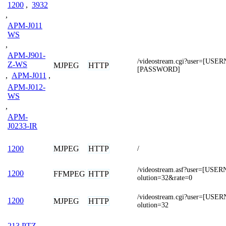
1200
,
3932
,
APM-J011
WS
,
APM-J901-
/videostream.cgi?user=[US
Z-WS
MJPEG
HTTP
[PASSWORD]
,
APM-J011
,
APM-J012-
WS
,
APM-
J0233-IR
MJPEG
HTTP
1200
/
/videostream.asf?user=[US
1200
FFMPEG
HTTP
olution=32&rate=0
/videostream.cgi?user=[US
1200
MJPEG
HTTP
olution=32
213 PTZ
,