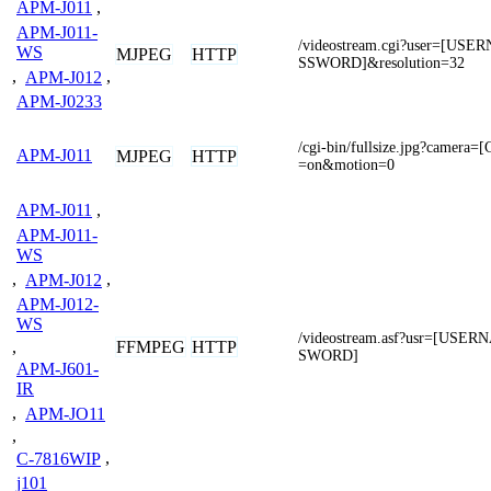
APM-J011
,
APM-J011-
/videostream.cgi?user=[U
WS
MJPEG
HTTP
SSWORD]&resolution=32
,
APM-J012
,
APM-J0233
/cgi-bin/fullsize.jpg?camer
APM-J011
MJPEG
HTTP
=on&motion=0
APM-J011
,
APM-J011-
WS
,
APM-J012
,
APM-J012-
WS
/videostream.asf?usr=[US
FFMPEG
HTTP
,
SWORD]
APM-J601-
IR
,
APM-JO11
,
C-7816WIP
,
j101