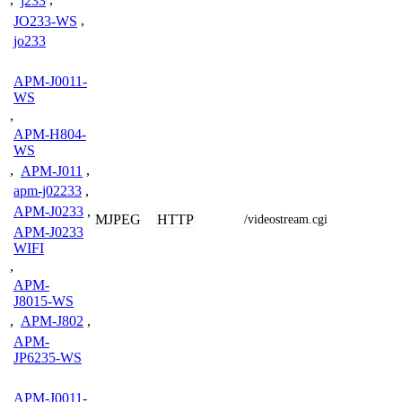
,
j233
,
JO233-WS
,
jo233
APM-J0011-
WS
,
APM-H804-
WS
,
APM-J011
,
apm-j02233
,
APM-J0233
,
MJPEG
HTTP
/videostream.cgi
APM-J0233
WIFI
,
APM-
J8015-WS
,
APM-J802
,
APM-
JP6235-WS
APM-J0011-