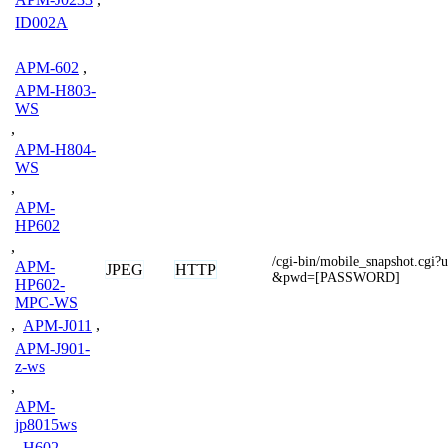
ID002A
APM-602
,
APM-H803-
WS
,
APM-H804-
WS
,
APM-
HP602
,
/cgi-bin/mobile_snapshot.c
APM-
JPEG
HTTP
&pwd=[PASSWORD]
HP602-
MPC-WS
,
APM-J011
,
APM-J901-
z-ws
,
APM-
jp8015ws
,
H602
,