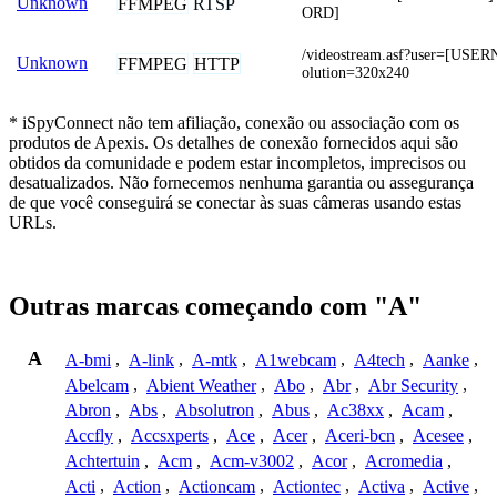
Unknown
FFMPEG
RTSP
ORD]
/videostream.asf?user=[US
Unknown
FFMPEG
HTTP
olution=320x240
* iSpyConnect não tem afiliação, conexão ou associação com os
produtos de Apexis. Os detalhes de conexão fornecidos aqui são
obtidos da comunidade e podem estar incompletos, imprecisos ou
desatualizados. Não fornecemos nenhuma garantia ou assegurança
de que você conseguirá se conectar às suas câmeras usando estas
URLs.
Outras marcas começando com "A"
A
A-bmi
,
A-link
,
A-mtk
,
A1webcam
,
A4tech
,
Aanke
,
Abelcam
,
Abient Weather
,
Abo
,
Abr
,
Abr Security
,
Abron
,
Abs
,
Absolutron
,
Abus
,
Ac38xx
,
Acam
,
Accfly
,
Accsxperts
,
Ace
,
Acer
,
Aceri-bcn
,
Acesee
,
Achtertuin
,
Acm
,
Acm-v3002
,
Acor
,
Acromedia
,
Acti
,
Action
,
Actioncam
,
Actiontec
,
Activa
,
Active
,