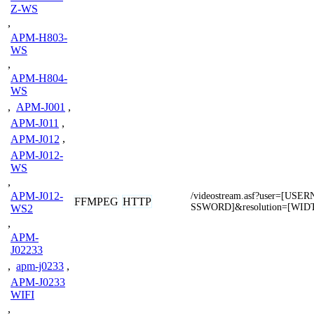
Z-WS
,
APM-H803-
WS
,
APM-H804-
WS
,
APM-J001
,
APM-J011
,
APM-J012
,
APM-J012-
WS
,
APM-J012-
/videostream.asf?user=[US
FFMPEG
HTTP
SSWORD]&resolution=[WID
WS2
,
APM-
J02233
,
apm-j0233
,
APM-J0233
WIFI
,