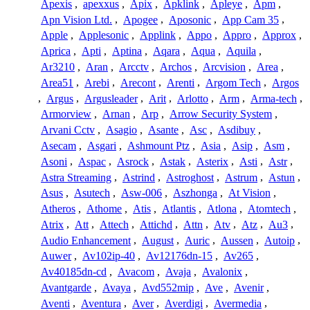
Apexis
,
apexxus
,
Apix
,
Apklink
,
Apleye
,
Apm
,
Apn Vision Ltd.
,
Apogee
,
Aposonic
,
App Cam 35
,
Apple
,
Applesonic
,
Applink
,
Appo
,
Appro
,
Approx
,
Aprica
,
Apti
,
Aptina
,
Aqara
,
Aqua
,
Aquila
,
Ar3210
,
Aran
,
Arcctv
,
Archos
,
Arcvision
,
Area
,
Area51
,
Arebi
,
Arecont
,
Arenti
,
Argom Tech
,
Argos
,
Argus
,
Argusleader
,
Arit
,
Arlotto
,
Arm
,
Arma-tech
,
Armorview
,
Arnan
,
Arp
,
Arrow Security System
,
Arvani Cctv
,
Asagio
,
Asante
,
Asc
,
Asdibuy
,
Asecam
,
Asgari
,
Ashmount Ptz
,
Asia
,
Asip
,
Asm
,
Asoni
,
Aspac
,
Asrock
,
Astak
,
Asterix
,
Asti
,
Astr
,
Astra Streaming
,
Astrind
,
Astroghost
,
Astrum
,
Astun
,
Asus
,
Asutech
,
Asw-006
,
Aszhonga
,
At Vision
,
Atheros
,
Athome
,
Atis
,
Atlantis
,
Atlona
,
Atomtech
,
Atrix
,
Att
,
Attech
,
Attichd
,
Attn
,
Atv
,
Atz
,
Au3
,
Audio Enhancement
,
August
,
Auric
,
Aussen
,
Autoip
,
Auwer
,
Av102ip-40
,
Av12176dn-15
,
Av265
,
Av40185dn-cd
,
Avacom
,
Avaja
,
Avalonix
,
Avantgarde
,
Avaya
,
Avd552mip
,
Ave
,
Avenir
,
Aventi
,
Aventura
,
Aver
,
Averdigi
,
Avermedia
,