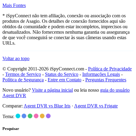
Mais Fontes
* iSpyConnect não tem afiliação, conexão ou associação com os
produtos de Asagio. Os detalhes de conexão fornecidos aqui são
obtidos da comunidade e podem estar incompletos, imprecisos ou
desatualizados. Não fornecemos nenhuma garantia ou assegurança
de que você conseguirá se conectar às suas câmeras usando estas
URLs.
Voltar ao topo
© Copyright 2011-2026 iSpyConnect.com -
Política de Privacidade
-
Termos de Serviço
-
Status do Serviço
-
Informações Legais
-
Política de Segurança
-
Entre em Contato
-
Perguntas Frequentes
Novo usuário?
Visite a página inicial
ou leia nosso
guia do usuário
Agent DVR
Comparar:
Agent DVR vs Blue Iris
·
Agent DVR vs Frigate
Tema:
Pesquisar