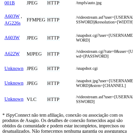
JPEG
HTTP
001B
/tmpfs/auto.jpg
A603W
,
/videostream.asf?user=[USER
FFMPEG
HTTP
SSWORD]&resolution=[WIDTH
AG226s
/snapshot.cgi?user=[USERNA
A603W
JPEG
HTTP
WORD]
/videostream.cgi?rate=0&use
A622W
MJPEG
HTTP
wd=[PASSWORD]
JPEG
HTTP
Unknown
/snapshot.cgi
/snapshot.jpg?user=[USERNA
Unknown
JPEG
HTTP
WORD]&strm=[CHANNEL]
/videostream.asf?user=[USER
Unknown
VLC
HTTP
SSWORD]
* iSpyConnect não tem afiliação, conexão ou associação com os
produtos de Asagio. Os detalhes de conexão fornecidos aqui são
obtidos da comunidade e podem estar incompletos, imprecisos ou
desatualizados. Não fornecemos nenhuma garantia ou assegurança