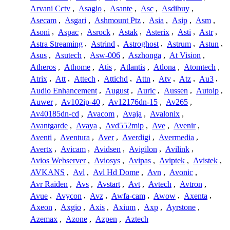
Arvani Cctv
,
Asagio
,
Asante
,
Asc
,
Asdibuy
,
Asecam
,
Asgari
,
Ashmount Ptz
,
Asia
,
Asip
,
Asm
,
Asoni
,
Aspac
,
Asrock
,
Astak
,
Asterix
,
Asti
,
Astr
,
Astra Streaming
,
Astrind
,
Astroghost
,
Astrum
,
Astun
,
Asus
,
Asutech
,
Asw-006
,
Aszhonga
,
At Vision
,
Atheros
,
Athome
,
Atis
,
Atlantis
,
Atlona
,
Atomtech
,
Atrix
,
Att
,
Attech
,
Attichd
,
Attn
,
Atv
,
Atz
,
Au3
,
Audio Enhancement
,
August
,
Auric
,
Aussen
,
Autoip
,
Auwer
,
Av102ip-40
,
Av12176dn-15
,
Av265
,
Av40185dn-cd
,
Avacom
,
Avaja
,
Avalonix
,
Avantgarde
,
Avaya
,
Avd552mip
,
Ave
,
Avenir
,
Aventi
,
Aventura
,
Aver
,
Averdigi
,
Avermedia
,
Avertx
,
Avicam
,
Avidsen
,
Avigilon
,
Avilink
,
Avios Webserver
,
Aviosys
,
Avipas
,
Aviptek
,
Avistek
,
AVKANS
,
Avl
,
Avl Hd Dome
,
Avn
,
Avonic
,
Avr Raiden
,
Avs
,
Avstart
,
Avt
,
Avtech
,
Avtron
,
Avue
,
Avycon
,
Avz
,
Awfa-cam
,
Awow
,
Axenta
,
Axeon
,
Axgio
,
Axis
,
Axium
,
Axp
,
Ayrstone
,
Azemax
,
Azone
,
Azpen
,
Aztech