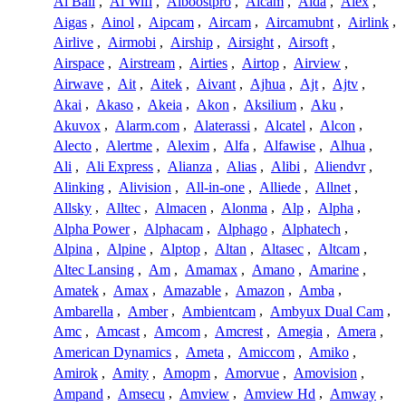
Ai Ball
,
Ai Wifi
,
Aiboostpro
,
Aicam
,
Aida
,
Aiex
,
Aigas
,
Ainol
,
Aipcam
,
Aircam
,
Aircamubnt
,
Airlink
,
Airlive
,
Airmobi
,
Airship
,
Airsight
,
Airsoft
,
Airspace
,
Airstream
,
Airties
,
Airtop
,
Airview
,
Airwave
,
Ait
,
Aitek
,
Aivant
,
Ajhua
,
Ajt
,
Ajtv
,
Akai
,
Akaso
,
Akeia
,
Akon
,
Aksilium
,
Aku
,
Akuvox
,
Alarm.com
,
Alaterassi
,
Alcatel
,
Alcon
,
Alecto
,
Alertme
,
Alexim
,
Alfa
,
Alfawise
,
Alhua
,
Ali
,
Ali Express
,
Alianza
,
Alias
,
Alibi
,
Aliendvr
,
Alinking
,
Alivision
,
All-in-one
,
Alliede
,
Allnet
,
Allsky
,
Alltec
,
Almacen
,
Alonma
,
Alp
,
Alpha
,
Alpha Power
,
Alphacam
,
Alphago
,
Alphatech
,
Alpina
,
Alpine
,
Alptop
,
Altan
,
Altasec
,
Altcam
,
Altec Lansing
,
Am
,
Amamax
,
Amano
,
Amarine
,
Amatek
,
Amax
,
Amazable
,
Amazon
,
Amba
,
Ambarella
,
Amber
,
Ambientcam
,
Ambyux Dual Cam
,
Amc
,
Amcast
,
Amcom
,
Amcrest
,
Amegia
,
Amera
,
American Dynamics
,
Ameta
,
Amiccom
,
Amiko
,
Amirok
,
Amity
,
Amopm
,
Amorvue
,
Amovision
,
Ampand
,
Amsecu
,
Amview
,
Amview Hd
,
Amway
,