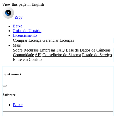
View this page in English
iSpy
Baixe
Guias do Usuário
Licenciamento
Comprar Licença
Gerenciar Licenças
Mais
Sobre
Recursos
Empresas
FAQ
Base de Dados de Câmeras
Comunidade
API
Conselheiro do Sistema
Estado do Serviço
Entre em Contato
iSpyConnect
Software
Baixe