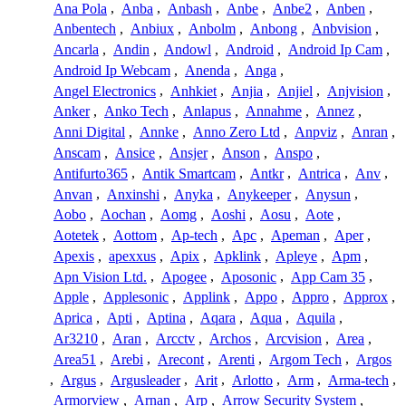
Ana Pola
,
Anba
,
Anbash
,
Anbe
,
Anbe2
,
Anben
,
Anbentech
,
Anbiux
,
Anbolm
,
Anbong
,
Anbvision
,
Ancarla
,
Andin
,
Andowl
,
Android
,
Android Ip Cam
,
Android Ip Webcam
,
Anenda
,
Anga
,
Angel Electronics
,
Anhkiet
,
Anjia
,
Anjiel
,
Anjvision
,
Anker
,
Anko Tech
,
Anlapus
,
Annahme
,
Annez
,
Anni Digital
,
Annke
,
Anno Zero Ltd
,
Anpviz
,
Anran
,
Anscam
,
Ansice
,
Ansjer
,
Anson
,
Anspo
,
Antifurto365
,
Antik Smartcam
,
Antkr
,
Antrica
,
Anv
,
Anvan
,
Anxinshi
,
Anyka
,
Anykeeper
,
Anysun
,
Aobo
,
Aochan
,
Aomg
,
Aoshi
,
Aosu
,
Aote
,
Aotetek
,
Aottom
,
Ap-tech
,
Apc
,
Apeman
,
Aper
,
Apexis
,
apexxus
,
Apix
,
Apklink
,
Apleye
,
Apm
,
Apn Vision Ltd.
,
Apogee
,
Aposonic
,
App Cam 35
,
Apple
,
Applesonic
,
Applink
,
Appo
,
Appro
,
Approx
,
Aprica
,
Apti
,
Aptina
,
Aqara
,
Aqua
,
Aquila
,
Ar3210
,
Aran
,
Arcctv
,
Archos
,
Arcvision
,
Area
,
Area51
,
Arebi
,
Arecont
,
Arenti
,
Argom Tech
,
Argos
,
Argus
,
Argusleader
,
Arit
,
Arlotto
,
Arm
,
Arma-tech
,
Armorview
,
Arnan
,
Arp
,
Arrow Security System
,