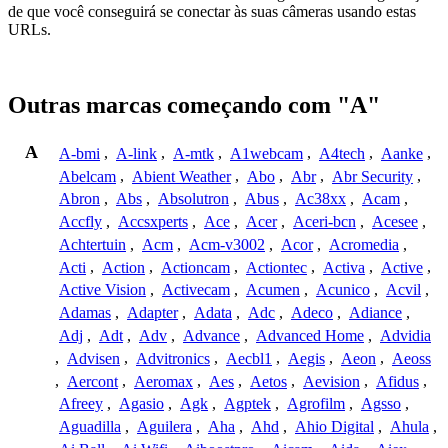
de que você conseguirá se conectar às suas câmeras usando estas
URLs.
Outras marcas começando com "A"
A
A-bmi
,
A-link
,
A-mtk
,
A1webcam
,
A4tech
,
Aanke
,
Abelcam
,
Abient Weather
,
Abo
,
Abr
,
Abr Security
,
Abron
,
Abs
,
Absolutron
,
Abus
,
Ac38xx
,
Acam
,
Accfly
,
Accsxperts
,
Ace
,
Acer
,
Aceri-bcn
,
Acesee
,
Achtertuin
,
Acm
,
Acm-v3002
,
Acor
,
Acromedia
,
Acti
,
Action
,
Actioncam
,
Actiontec
,
Activa
,
Active
,
Active Vision
,
Activecam
,
Acumen
,
Acunico
,
Acvil
,
Adamas
,
Adapter
,
Adata
,
Adc
,
Adeco
,
Adiance
,
Adj
,
Adt
,
Adv
,
Advance
,
Advanced Home
,
Advidia
,
Advisen
,
Advitronics
,
Aecbl1
,
Aegis
,
Aeon
,
Aeoss
,
Aercont
,
Aeromax
,
Aes
,
Aetos
,
Aevision
,
Afidus
,
Afreey
,
Agasio
,
Agk
,
Agptek
,
Agrofilm
,
Agsso
,
Aguadilla
,
Aguilera
,
Aha
,
Ahd
,
Ahio Digital
,
Ahula
,