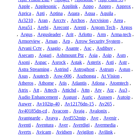
Apple
,
Applesonic
,
Applink
,
Appo
,
Appro
,
Approx
,
Aprica
,
Apti
,
Aptina
,
Aqara
,
Aqua
,
Aquila
,
Ar3210
,
Aran
,
Arcctv
,
Archos
,
Arcvision
,
Area
,
Area51
,
Arebi
,
Arecont
,
Arenti
,
Argom Tech
,
Argos
,
Argus
,
Argusleader
,
Arit
,
Arlotto
,
Arm
,
Arma-tech
,
Armorview
,
Arnan
,
Arp
,
Arrow Security System
,
Arvani Cctv
,
Asagio
,
Asante
,
Asc
,
Asdibuy
,
Asecam
,
Asgari
,
Ashmount Ptz
,
Asia
,
Asip
,
Asm
,
Asoni
,
Aspac
,
Asrock
,
Astak
,
Asterix
,
Asti
,
Astr
,
Astra Streaming
,
Astrind
,
Astroghost
,
Astrum
,
Astun
,
Asus
,
Asutech
,
Asw-006
,
Aszhonga
,
At Vision
,
Atheros
,
Athome
,
Atis
,
Atlantis
,
Atlona
,
Atomtech
,
Atrix
,
Att
,
Attech
,
Attichd
,
Attn
,
Atv
,
Atz
,
Au3
,
Audio Enhancement
,
August
,
Auric
,
Aussen
,
Autoip
,
Auwer
,
Av102ip-40
,
Av12176dn-15
,
Av265
,
Av40185dn-cd
,
Avacom
,
Avaja
,
Avalonix
,
Avantgarde
,
Avaya
,
Avd552mip
,
Ave
,
Avenir
,
Aventi
,
Aventura
,
Aver
,
Averdigi
,
Avermedia
,
Avertx
,
Avicam
,
Avidsen
,
Avigilon
,
Avilink
,