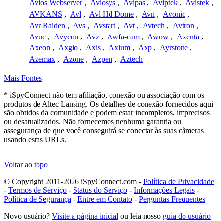
Avios Webserver
,
Aviosys
,
Avipas
,
Aviptek
,
Avistek
,
AVKANS
,
Avl
,
Avl Hd Dome
,
Avn
,
Avonic
,
Avr Raiden
,
Avs
,
Avstart
,
Avt
,
Avtech
,
Avtron
,
Avue
,
Avycon
,
Avz
,
Awfa-cam
,
Awow
,
Axenta
,
Axeon
,
Axgio
,
Axis
,
Axium
,
Axp
,
Ayrstone
,
Azemax
,
Azone
,
Azpen
,
Aztech
Mais Fontes
* iSpyConnect não tem afiliação, conexão ou associação com os
produtos de Altec Lansing. Os detalhes de conexão fornecidos aqui
são obtidos da comunidade e podem estar incompletos, imprecisos
ou desatualizados. Não fornecemos nenhuma garantia ou
assegurança de que você conseguirá se conectar às suas câmeras
usando estas URLs.
Voltar ao topo
© Copyright 2011-2026 iSpyConnect.com -
Política de Privacidade
-
Termos de Serviço
-
Status do Serviço
-
Informações Legais
-
Política de Segurança
-
Entre em Contato
-
Perguntas Frequentes
Novo usuário?
Visite a página inicial
ou leia nosso
guia do usuário