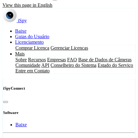
View this page in English
iSpy
Baixe
Guias do Usuário
Licenciamento
Comprar Licença
Gerenciar Licenças
Mais
Sobre
Recursos
Empresas
FAQ
Base de Dados de Câmeras
Comunidade
API
Conselheiro do Sistema
Estado do Serviço
Entre em Contato
iSpyConnect
Software
Baixe