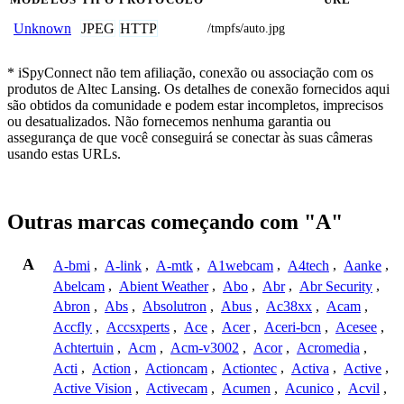
JPEG
HTTP
Unknown
/tmpfs/auto.jpg
* iSpyConnect não tem afiliação, conexão ou associação com os
produtos de Altec Lansing. Os detalhes de conexão fornecidos aqui
são obtidos da comunidade e podem estar incompletos, imprecisos
ou desatualizados. Não fornecemos nenhuma garantia ou
assegurança de que você conseguirá se conectar às suas câmeras
usando estas URLs.
Outras marcas começando com "A"
A
A-bmi
,
A-link
,
A-mtk
,
A1webcam
,
A4tech
,
Aanke
,
Abelcam
,
Abient Weather
,
Abo
,
Abr
,
Abr Security
,
Abron
,
Abs
,
Absolutron
,
Abus
,
Ac38xx
,
Acam
,
Accfly
,
Accsxperts
,
Ace
,
Acer
,
Aceri-bcn
,
Acesee
,
Achtertuin
,
Acm
,
Acm-v3002
,
Acor
,
Acromedia
,
Acti
,
Action
,
Actioncam
,
Actiontec
,
Activa
,
Active
,
Active Vision
,
Activecam
,
Acumen
,
Acunico
,
Acvil
,