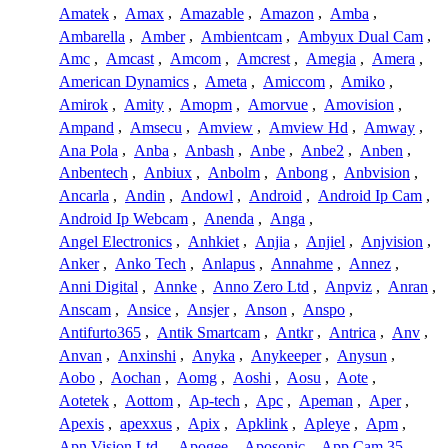
Amatek
,
Amax
,
Amazable
,
Amazon
,
Amba
,
Ambarella
,
Amber
,
Ambientcam
,
Ambyux Dual Cam
,
Amc
,
Amcast
,
Amcom
,
Amcrest
,
Amegia
,
Amera
,
American Dynamics
,
Ameta
,
Amiccom
,
Amiko
,
Amirok
,
Amity
,
Amopm
,
Amorvue
,
Amovision
,
Ampand
,
Amsecu
,
Amview
,
Amview Hd
,
Amway
,
Ana Pola
,
Anba
,
Anbash
,
Anbe
,
Anbe2
,
Anben
,
Anbentech
,
Anbiux
,
Anbolm
,
Anbong
,
Anbvision
,
Ancarla
,
Andin
,
Andowl
,
Android
,
Android Ip Cam
,
Android Ip Webcam
,
Anenda
,
Anga
,
Angel Electronics
,
Anhkiet
,
Anjia
,
Anjiel
,
Anjvision
,
Anker
,
Anko Tech
,
Anlapus
,
Annahme
,
Annez
,
Anni Digital
,
Annke
,
Anno Zero Ltd
,
Anpviz
,
Anran
,
Anscam
,
Ansice
,
Ansjer
,
Anson
,
Anspo
,
Antifurto365
,
Antik Smartcam
,
Antkr
,
Antrica
,
Anv
,
Anvan
,
Anxinshi
,
Anyka
,
Anykeeper
,
Anysun
,
Aobo
,
Aochan
,
Aomg
,
Aoshi
,
Aosu
,
Aote
,
Aotetek
,
Aottom
,
Ap-tech
,
Apc
,
Apeman
,
Aper
,
Apexis
,
apexxus
,
Apix
,
Apklink
,
Apleye
,
Apm
,
Apn Vision Ltd.
,
Apogee
,
Aposonic
,
App Cam 35
,