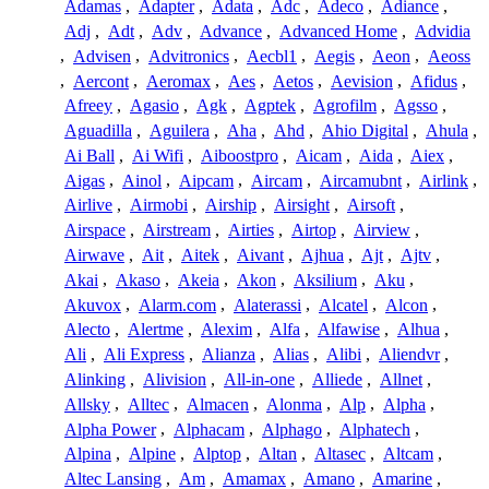
Adamas
,
Adapter
,
Adata
,
Adc
,
Adeco
,
Adiance
,
Adj
,
Adt
,
Adv
,
Advance
,
Advanced Home
,
Advidia
,
Advisen
,
Advitronics
,
Aecbl1
,
Aegis
,
Aeon
,
Aeoss
,
Aercont
,
Aeromax
,
Aes
,
Aetos
,
Aevision
,
Afidus
,
Afreey
,
Agasio
,
Agk
,
Agptek
,
Agrofilm
,
Agsso
,
Aguadilla
,
Aguilera
,
Aha
,
Ahd
,
Ahio Digital
,
Ahula
,
Ai Ball
,
Ai Wifi
,
Aiboostpro
,
Aicam
,
Aida
,
Aiex
,
Aigas
,
Ainol
,
Aipcam
,
Aircam
,
Aircamubnt
,
Airlink
,
Airlive
,
Airmobi
,
Airship
,
Airsight
,
Airsoft
,
Airspace
,
Airstream
,
Airties
,
Airtop
,
Airview
,
Airwave
,
Ait
,
Aitek
,
Aivant
,
Ajhua
,
Ajt
,
Ajtv
,
Akai
,
Akaso
,
Akeia
,
Akon
,
Aksilium
,
Aku
,
Akuvox
,
Alarm.com
,
Alaterassi
,
Alcatel
,
Alcon
,
Alecto
,
Alertme
,
Alexim
,
Alfa
,
Alfawise
,
Alhua
,
Ali
,
Ali Express
,
Alianza
,
Alias
,
Alibi
,
Aliendvr
,
Alinking
,
Alivision
,
All-in-one
,
Alliede
,
Allnet
,
Allsky
,
Alltec
,
Almacen
,
Alonma
,
Alp
,
Alpha
,
Alpha Power
,
Alphacam
,
Alphago
,
Alphatech
,
Alpina
,
Alpine
,
Alptop
,
Altan
,
Altasec
,
Altcam
,
Altec Lansing
,
Am
,
Amamax
,
Amano
,
Amarine
,