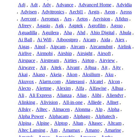
Adj
,
Adt
,
Adv
,
Advance
,
Advanced Home
,
Advidia
,
Advisen
,
Advitronics
,
Aecbl1
,
Aegis
,
Aeon
,
Aeoss
,
Aercont
,
Aeromax
,
Aes
,
Aetos
,
Aevision
,
Afidus
,
Afreey
,
Agasio
,
Agk
,
Agptek
,
Agrofilm
,
Agsso
,
Aguadilla
,
Aguilera
,
Aha
,
Ahd
,
Ahio Digital
,
Ahula
,
Ai Ball
,
Ai Wifi
,
Aiboostpro
,
Aicam
,
Aida
,
Aiex
,
Aigas
,
Ainol
,
Aipcam
,
Aircam
,
Aircamubnt
,
Airlink
,
Airlive
,
Airmobi
,
Airship
,
Airsight
,
Airsoft
,
Airspace
,
Airstream
,
Airties
,
Airtop
,
Airview
,
Airwave
,
Ait
,
Aitek
,
Aivant
,
Ajhua
,
Ajt
,
Ajtv
,
Akai
,
Akaso
,
Akeia
,
Akon
,
Aksilium
,
Aku
,
Akuvox
,
Alarm.com
,
Alaterassi
,
Alcatel
,
Alcon
,
Alecto
,
Alertme
,
Alexim
,
Alfa
,
Alfawise
,
Alhua
,
Ali
,
Ali Express
,
Alianza
,
Alias
,
Alibi
,
Aliendvr
,
Alinking
,
Alivision
,
All-in-one
,
Alliede
,
Allnet
,
Allsky
,
Alltec
,
Almacen
,
Alonma
,
Alp
,
Alpha
,
Alpha Power
,
Alphacam
,
Alphago
,
Alphatech
,
Alpina
,
Alpine
,
Alptop
,
Altan
,
Altasec
,
Altcam
,
Altec Lansing
,
Am
,
Amamax
,
Amano
,
Amarine
,