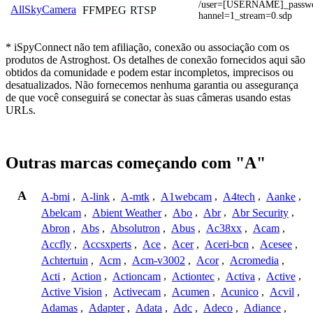
/user=[USERNAME]_pass
AllSkyCamera
FFMPEG
RTSP
hannel=1_stream=0.sdp
* iSpyConnect não tem afiliação, conexão ou associação com os
produtos de Astroghost. Os detalhes de conexão fornecidos aqui são
obtidos da comunidade e podem estar incompletos, imprecisos ou
desatualizados. Não fornecemos nenhuma garantia ou assegurança
de que você conseguirá se conectar às suas câmeras usando estas
URLs.
Outras marcas começando com "A"
A
A-bmi
,
A-link
,
A-mtk
,
A1webcam
,
A4tech
,
Aanke
,
Abelcam
,
Abient Weather
,
Abo
,
Abr
,
Abr Security
,
Abron
,
Abs
,
Absolutron
,
Abus
,
Ac38xx
,
Acam
,
Accfly
,
Accsxperts
,
Ace
,
Acer
,
Aceri-bcn
,
Acesee
,
Achtertuin
,
Acm
,
Acm-v3002
,
Acor
,
Acromedia
,
Acti
,
Action
,
Actioncam
,
Actiontec
,
Activa
,
Active
,
Active Vision
,
Activecam
,
Acumen
,
Acunico
,
Acvil
,
Adamas
,
Adapter
,
Adata
,
Adc
,
Adeco
,
Adiance
,