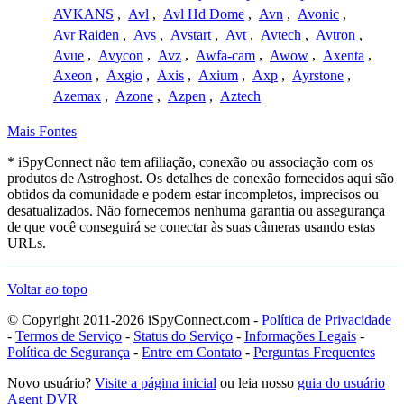
AVKANS
,
Avl
,
Avl Hd Dome
,
Avn
,
Avonic
,
Avr Raiden
,
Avs
,
Avstart
,
Avt
,
Avtech
,
Avtron
,
Avue
,
Avycon
,
Avz
,
Awfa-cam
,
Awow
,
Axenta
,
Axeon
,
Axgio
,
Axis
,
Axium
,
Axp
,
Ayrstone
,
Azemax
,
Azone
,
Azpen
,
Aztech
Mais Fontes
* iSpyConnect não tem afiliação, conexão ou associação com os
produtos de Astroghost. Os detalhes de conexão fornecidos aqui são
obtidos da comunidade e podem estar incompletos, imprecisos ou
desatualizados. Não fornecemos nenhuma garantia ou assegurança
de que você conseguirá se conectar às suas câmeras usando estas
URLs.
Voltar ao topo
© Copyright 2011-2026 iSpyConnect.com -
Política de Privacidade
-
Termos de Serviço
-
Status do Serviço
-
Informações Legais
-
Política de Segurança
-
Entre em Contato
-
Perguntas Frequentes
Novo usuário?
Visite a página inicial
ou leia nosso
guia do usuário
Agent DVR