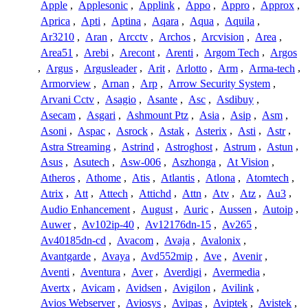
Apple
,
Applesonic
,
Applink
,
Appo
,
Appro
,
Approx
,
Aprica
,
Apti
,
Aptina
,
Aqara
,
Aqua
,
Aquila
,
Ar3210
,
Aran
,
Arcctv
,
Archos
,
Arcvision
,
Area
,
Area51
,
Arebi
,
Arecont
,
Arenti
,
Argom Tech
,
Argos
,
Argus
,
Argusleader
,
Arit
,
Arlotto
,
Arm
,
Arma-tech
,
Armorview
,
Arnan
,
Arp
,
Arrow Security System
,
Arvani Cctv
,
Asagio
,
Asante
,
Asc
,
Asdibuy
,
Asecam
,
Asgari
,
Ashmount Ptz
,
Asia
,
Asip
,
Asm
,
Asoni
,
Aspac
,
Asrock
,
Astak
,
Asterix
,
Asti
,
Astr
,
Astra Streaming
,
Astrind
,
Astroghost
,
Astrum
,
Astun
,
Asus
,
Asutech
,
Asw-006
,
Aszhonga
,
At Vision
,
Atheros
,
Athome
,
Atis
,
Atlantis
,
Atlona
,
Atomtech
,
Atrix
,
Att
,
Attech
,
Attichd
,
Attn
,
Atv
,
Atz
,
Au3
,
Audio Enhancement
,
August
,
Auric
,
Aussen
,
Autoip
,
Auwer
,
Av102ip-40
,
Av12176dn-15
,
Av265
,
Av40185dn-cd
,
Avacom
,
Avaja
,
Avalonix
,
Avantgarde
,
Avaya
,
Avd552mip
,
Ave
,
Avenir
,
Aventi
,
Aventura
,
Aver
,
Averdigi
,
Avermedia
,
Avertx
,
Avicam
,
Avidsen
,
Avigilon
,
Avilink
,
Avios Webserver
,
Aviosys
,
Avipas
,
Aviptek
,
Avistek
,