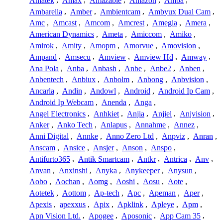
Amatek
,
Amax
,
Amazable
,
Amazon
,
Amba
,
Ambarella
,
Amber
,
Ambientcam
,
Ambyux Dual Cam
,
Amc
,
Amcast
,
Amcom
,
Amcrest
,
Amegia
,
Amera
,
American Dynamics
,
Ameta
,
Amiccom
,
Amiko
,
Amirok
,
Amity
,
Amopm
,
Amorvue
,
Amovision
,
Ampand
,
Amsecu
,
Amview
,
Amview Hd
,
Amway
,
Ana Pola
,
Anba
,
Anbash
,
Anbe
,
Anbe2
,
Anben
,
Anbentech
,
Anbiux
,
Anbolm
,
Anbong
,
Anbvision
,
Ancarla
,
Andin
,
Andowl
,
Android
,
Android Ip Cam
,
Android Ip Webcam
,
Anenda
,
Anga
,
Angel Electronics
,
Anhkiet
,
Anjia
,
Anjiel
,
Anjvision
,
Anker
,
Anko Tech
,
Anlapus
,
Annahme
,
Annez
,
Anni Digital
,
Annke
,
Anno Zero Ltd
,
Anpviz
,
Anran
,
Anscam
,
Ansice
,
Ansjer
,
Anson
,
Anspo
,
Antifurto365
,
Antik Smartcam
,
Antkr
,
Antrica
,
Anv
,
Anvan
,
Anxinshi
,
Anyka
,
Anykeeper
,
Anysun
,
Aobo
,
Aochan
,
Aomg
,
Aoshi
,
Aosu
,
Aote
,
Aotetek
,
Aottom
,
Ap-tech
,
Apc
,
Apeman
,
Aper
,
Apexis
,
apexxus
,
Apix
,
Apklink
,
Apleye
,
Apm
,
Apn Vision Ltd.
,
Apogee
,
Aposonic
,
App Cam 35
,