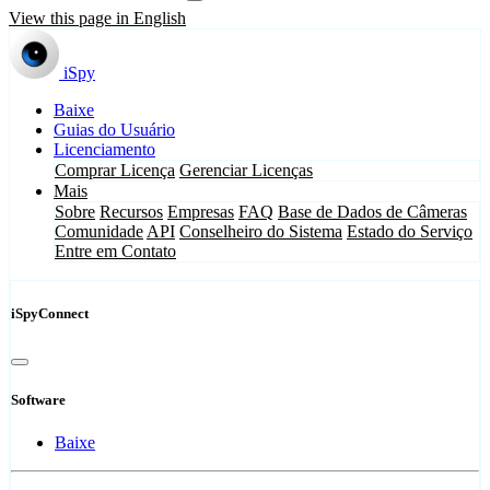
View this page in English
iSpy
Baixe
Guias do Usuário
Licenciamento
Comprar Licença
Gerenciar Licenças
Mais
Sobre
Recursos
Empresas
FAQ
Base de Dados de Câmeras
Comunidade
API
Conselheiro do Sistema
Estado do Serviço
Entre em Contato
iSpyConnect
Software
Baixe