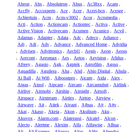
Abron
,
Abs
,
Absolutron
,
Abus
,
Ac38xx
,
Acam
,
Accfly
,
Accsxperts
,
Ace
,
Acer
,
Aceri-bcn
,
Acesee
,
Achtertuin
,
Acm
,
Acm-v3002
,
Acor
,
Acromedia
,
Acti
,
Action
,
Actioncam
,
Actiontec
,
Activa
,
Active
,
Active Vision
,
Activecam
,
Acumen
,
Acunico
,
Acvil
,
Adamas
,
Adapter
,
Adata
,
Adc
,
Adeco
,
Adiance
,
Adj
,
Adt
,
Adv
,
Advance
,
Advanced Home
,
Advidia
,
Advisen
,
Advitronics
,
Aecbl1
,
Aegis
,
Aeon
,
Aeoss
,
Aercont
,
Aeromax
,
Aes
,
Aetos
,
Aevision
,
Afidus
,
Afreey
,
Agasio
,
Agk
,
Agptek
,
Agrofilm
,
Agsso
,
Aguadilla
,
Aguilera
,
Aha
,
Ahd
,
Ahio Digital
,
Ahula
,
Ai Ball
,
Ai Wifi
,
Aiboostpro
,
Aicam
,
Aida
,
Aiex
,
Aigas
,
Ainol
,
Aipcam
,
Aircam
,
Aircamubnt
,
Airlink
,
Airlive
,
Airmobi
,
Airship
,
Airsight
,
Airsoft
,
Airspace
,
Airstream
,
Airties
,
Airtop
,
Airview
,
Airwave
,
Ait
,
Aitek
,
Aivant
,
Ajhua
,
Ajt
,
Ajtv
,
Akai
,
Akaso
,
Akeia
,
Akon
,
Aksilium
,
Aku
,
Akuvox
,
Alarm.com
,
Alaterassi
,
Alcatel
,
Alcon
,
Alecto
,
Alertme
,
Alexim
,
Alfa
,
Alfawise
,
Alhua
,
Ali
,
Ali Express
,
Alianza
,
Alias
,
Alibi
,
Aliendvr
,