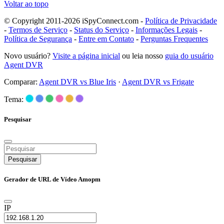
Voltar ao topo
© Copyright 2011-2026 iSpyConnect.com -
Política de Privacidade
-
Termos de Serviço
-
Status do Serviço
-
Informações Legais
-
Política de Segurança
-
Entre em Contato
-
Perguntas Frequentes
Novo usuário?
Visite a página inicial
ou leia nosso
guia do usuário
Agent DVR
Comparar:
Agent DVR vs Blue Iris
·
Agent DVR vs Frigate
Tema:
Pesquisar
Pesquisar
Gerador de URL de Vídeo Amopm
IP