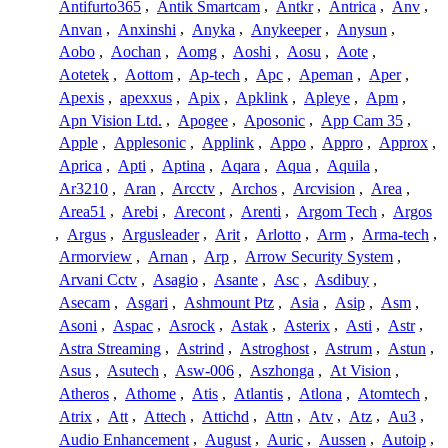
Antifurto365
,
Antik Smartcam
,
Antkr
,
Antrica
,
Anv
,
Anvan
,
Anxinshi
,
Anyka
,
Anykeeper
,
Anysun
,
Aobo
,
Aochan
,
Aomg
,
Aoshi
,
Aosu
,
Aote
,
Aotetek
,
Aottom
,
Ap-tech
,
Apc
,
Apeman
,
Aper
,
Apexis
,
apexxus
,
Apix
,
Apklink
,
Apleye
,
Apm
,
Apn Vision Ltd.
,
Apogee
,
Aposonic
,
App Cam 35
,
Apple
,
Applesonic
,
Applink
,
Appo
,
Appro
,
Approx
,
Aprica
,
Apti
,
Aptina
,
Aqara
,
Aqua
,
Aquila
,
Ar3210
,
Aran
,
Arcctv
,
Archos
,
Arcvision
,
Area
,
Area51
,
Arebi
,
Arecont
,
Arenti
,
Argom Tech
,
Argos
,
Argus
,
Argusleader
,
Arit
,
Arlotto
,
Arm
,
Arma-tech
,
Armorview
,
Arnan
,
Arp
,
Arrow Security System
,
Arvani Cctv
,
Asagio
,
Asante
,
Asc
,
Asdibuy
,
Asecam
,
Asgari
,
Ashmount Ptz
,
Asia
,
Asip
,
Asm
,
Asoni
,
Aspac
,
Asrock
,
Astak
,
Asterix
,
Asti
,
Astr
,
Astra Streaming
,
Astrind
,
Astroghost
,
Astrum
,
Astun
,
Asus
,
Asutech
,
Asw-006
,
Aszhonga
,
At Vision
,
Atheros
,
Athome
,
Atis
,
Atlantis
,
Atlona
,
Atomtech
,
Atrix
,
Att
,
Attech
,
Attichd
,
Attn
,
Atv
,
Atz
,
Au3
,
Audio Enhancement
,
August
,
Auric
,
Aussen
,
Autoip
,