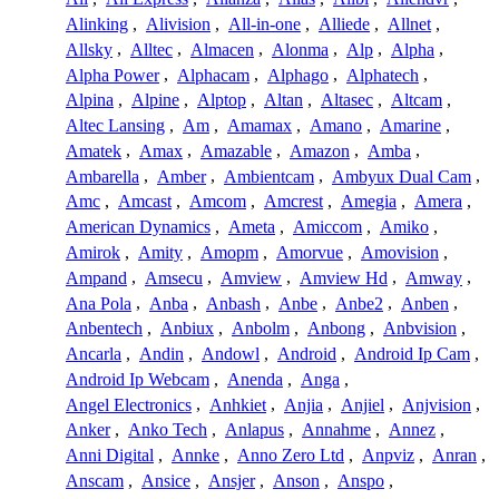
Alinking
,
Alivision
,
All-in-one
,
Alliede
,
Allnet
,
Allsky
,
Alltec
,
Almacen
,
Alonma
,
Alp
,
Alpha
,
Alpha Power
,
Alphacam
,
Alphago
,
Alphatech
,
Alpina
,
Alpine
,
Alptop
,
Altan
,
Altasec
,
Altcam
,
Altec Lansing
,
Am
,
Amamax
,
Amano
,
Amarine
,
Amatek
,
Amax
,
Amazable
,
Amazon
,
Amba
,
Ambarella
,
Amber
,
Ambientcam
,
Ambyux Dual Cam
,
Amc
,
Amcast
,
Amcom
,
Amcrest
,
Amegia
,
Amera
,
American Dynamics
,
Ameta
,
Amiccom
,
Amiko
,
Amirok
,
Amity
,
Amopm
,
Amorvue
,
Amovision
,
Ampand
,
Amsecu
,
Amview
,
Amview Hd
,
Amway
,
Ana Pola
,
Anba
,
Anbash
,
Anbe
,
Anbe2
,
Anben
,
Anbentech
,
Anbiux
,
Anbolm
,
Anbong
,
Anbvision
,
Ancarla
,
Andin
,
Andowl
,
Android
,
Android Ip Cam
,
Android Ip Webcam
,
Anenda
,
Anga
,
Angel Electronics
,
Anhkiet
,
Anjia
,
Anjiel
,
Anjvision
,
Anker
,
Anko Tech
,
Anlapus
,
Annahme
,
Annez
,
Anni Digital
,
Annke
,
Anno Zero Ltd
,
Anpviz
,
Anran
,
Anscam
,
Ansice
,
Ansjer
,
Anson
,
Anspo
,