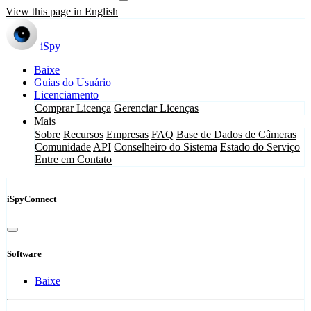
View this page in English
iSpy
Baixe
Guias do Usuário
Licenciamento
Comprar Licença
Gerenciar Licenças
Mais
Sobre
Recursos
Empresas
FAQ
Base de Dados de Câmeras
Comunidade
API
Conselheiro do Sistema
Estado do Serviço
Entre em Contato
iSpyConnect
Software
Baixe