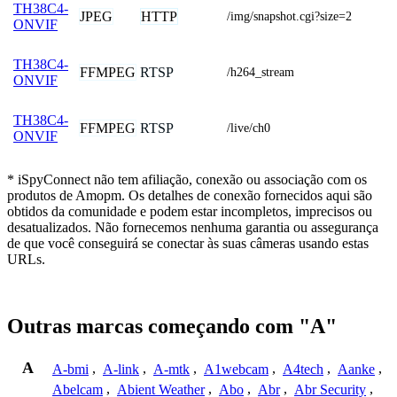
TH38C4-
JPEG
HTTP
/img/snapshot.cgi?size=2
ONVIF
TH38C4-
FFMPEG
RTSP
/h264_stream
ONVIF
TH38C4-
FFMPEG
RTSP
/live/ch0
ONVIF
* iSpyConnect não tem afiliação, conexão ou associação com os
produtos de Amopm. Os detalhes de conexão fornecidos aqui são
obtidos da comunidade e podem estar incompletos, imprecisos ou
desatualizados. Não fornecemos nenhuma garantia ou assegurança
de que você conseguirá se conectar às suas câmeras usando estas
URLs.
Outras marcas começando com "A"
A
A-bmi
,
A-link
,
A-mtk
,
A1webcam
,
A4tech
,
Aanke
,
Abelcam
,
Abient Weather
,
Abo
,
Abr
,
Abr Security
,