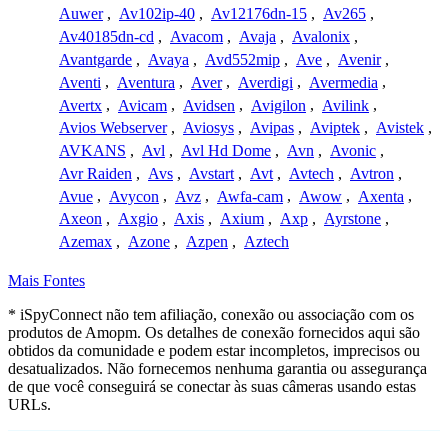
Auwer
,
Av102ip-40
,
Av12176dn-15
,
Av265
,
Av40185dn-cd
,
Avacom
,
Avaja
,
Avalonix
,
Avantgarde
,
Avaya
,
Avd552mip
,
Ave
,
Avenir
,
Aventi
,
Aventura
,
Aver
,
Averdigi
,
Avermedia
,
Avertx
,
Avicam
,
Avidsen
,
Avigilon
,
Avilink
,
Avios Webserver
,
Aviosys
,
Avipas
,
Aviptek
,
Avistek
,
AVKANS
,
Avl
,
Avl Hd Dome
,
Avn
,
Avonic
,
Avr Raiden
,
Avs
,
Avstart
,
Avt
,
Avtech
,
Avtron
,
Avue
,
Avycon
,
Avz
,
Awfa-cam
,
Awow
,
Axenta
,
Axeon
,
Axgio
,
Axis
,
Axium
,
Axp
,
Ayrstone
,
Azemax
,
Azone
,
Azpen
,
Aztech
Mais Fontes
* iSpyConnect não tem afiliação, conexão ou associação com os
produtos de Amopm. Os detalhes de conexão fornecidos aqui são
obtidos da comunidade e podem estar incompletos, imprecisos ou
desatualizados. Não fornecemos nenhuma garantia ou assegurança
de que você conseguirá se conectar às suas câmeras usando estas
URLs.