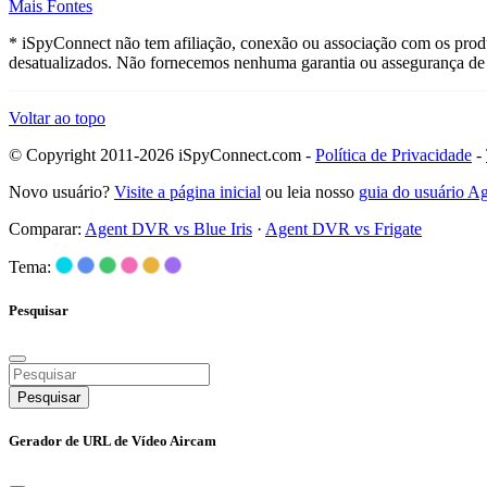
Mais Fontes
* iSpyConnect não tem afiliação, conexão ou associação com os prod
desatualizados. Não fornecemos nenhuma garantia ou assegurança de 
Voltar ao topo
© Copyright 2011-2026 iSpyConnect.com -
Política de Privacidade
-
Novo usuário?
Visite a página inicial
ou leia nosso
guia do usuário 
Comparar:
Agent DVR vs Blue Iris
·
Agent DVR vs Frigate
Tema:
Pesquisar
Pesquisar
Gerador de URL de Vídeo Aircam