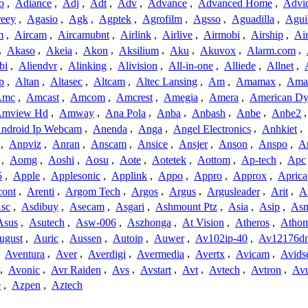
o
,
Adiance
,
Adj
,
Adt
,
Adv
,
Advance
,
Advanced Home
,
Advi
reey
,
Agasio
,
Agk
,
Agptek
,
Agrofilm
,
Agsso
,
Aguadilla
,
Agui
m
,
Aircam
,
Aircamubnt
,
Airlink
,
Airlive
,
Airmobi
,
Airship
,
Air
,
Akaso
,
Akeia
,
Akon
,
Aksilium
,
Aku
,
Akuvox
,
Alarm.com
,
bi
,
Aliendvr
,
Alinking
,
Alivision
,
All-in-one
,
Alliede
,
Allnet
,
p
,
Altan
,
Altasec
,
Altcam
,
Altec Lansing
,
Am
,
Amamax
,
Ama
Amc
,
Amcast
,
Amcom
,
Amcrest
,
Amegia
,
Amera
,
American Dy
mview Hd
,
Amway
,
Ana Pola
,
Anba
,
Anbash
,
Anbe
,
Anbe2
ndroid Ip Webcam
,
Anenda
,
Anga
,
Angel Electronics
,
Anhkiet
,
,
Anpviz
,
Anran
,
Anscam
,
Ansice
,
Ansjer
,
Anson
,
Anspo
,
An
,
Aomg
,
Aoshi
,
Aosu
,
Aote
,
Aotetek
,
Aottom
,
Ap-tech
,
Apc
5
,
Apple
,
Applesonic
,
Applink
,
Appo
,
Appro
,
Approx
,
Aprica
cont
,
Arenti
,
Argom Tech
,
Argos
,
Argus
,
Argusleader
,
Arit
,
Ar
sc
,
Asdibuy
,
Asecam
,
Asgari
,
Ashmount Ptz
,
Asia
,
Asip
,
As
Asus
,
Asutech
,
Asw-006
,
Aszhonga
,
At Vision
,
Atheros
,
Atho
ugust
,
Auric
,
Aussen
,
Autoip
,
Auwer
,
Av102ip-40
,
Av12176dn
,
Aventura
,
Aver
,
Averdigi
,
Avermedia
,
Avertx
,
Avicam
,
Avids
,
Avonic
,
Avr Raiden
,
Avs
,
Avstart
,
Avt
,
Avtech
,
Avtron
,
Av
e
,
Azpen
,
Aztech