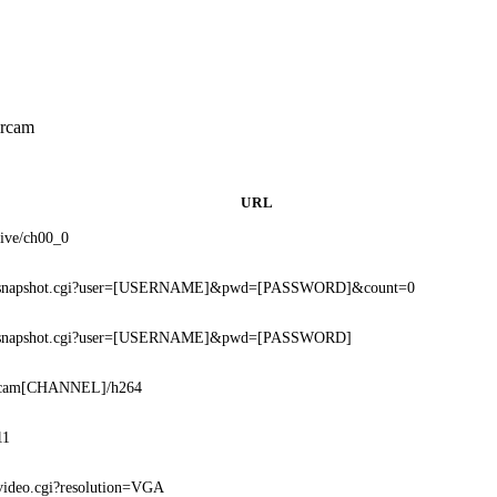
ircam
URL
live/ch00_0
snapshot.cgi?user=[USERNAME]&pwd=[PASSWORD]&count=0
snapshot.cgi?user=[USERNAME]&pwd=[PASSWORD]
cam[CHANNEL]/h264
11
video.cgi?resolution=VGA