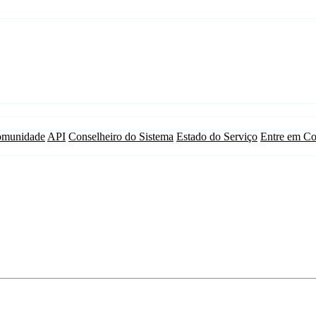
munidade
API
Conselheiro do Sistema
Estado do Serviço
Entre em Co