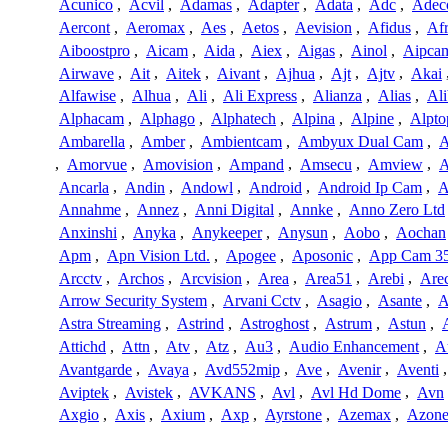
Acunico
,
Acvil
,
Adamas
,
Adapter
,
Adata
,
Adc
,
Adec
Aercont
,
Aeromax
,
Aes
,
Aetos
,
Aevision
,
Afidus
,
Af
Aiboostpro
,
Aicam
,
Aida
,
Aiex
,
Aigas
,
Ainol
,
Aipca
Airwave
,
Ait
,
Aitek
,
Aivant
,
Ajhua
,
Ajt
,
Ajtv
,
Akai
Alfawise
,
Alhua
,
Ali
,
Ali Express
,
Alianza
,
Alias
,
Ali
Alphacam
,
Alphago
,
Alphatech
,
Alpina
,
Alpine
,
Alpto
Ambarella
,
Amber
,
Ambientcam
,
Ambyux Dual Cam
,
,
Amorvue
,
Amovision
,
Ampand
,
Amsecu
,
Amview
,
A
Ancarla
,
Andin
,
Andowl
,
Android
,
Android Ip Cam
,
A
Annahme
,
Annez
,
Anni Digital
,
Annke
,
Anno Zero Ltd
Anxinshi
,
Anyka
,
Anykeeper
,
Anysun
,
Aobo
,
Aochan
Apm
,
Apn Vision Ltd.
,
Apogee
,
Aposonic
,
App Cam 3
Arcctv
,
Archos
,
Arcvision
,
Area
,
Area51
,
Arebi
,
Are
Arrow Security System
,
Arvani Cctv
,
Asagio
,
Asante
,
A
Astra Streaming
,
Astrind
,
Astroghost
,
Astrum
,
Astun
,
Attichd
,
Attn
,
Atv
,
Atz
,
Au3
,
Audio Enhancement
,
A
Avantgarde
,
Avaya
,
Avd552mip
,
Ave
,
Avenir
,
Aventi
Aviptek
,
Avistek
,
AVKANS
,
Avl
,
Avl Hd Dome
,
Avn
Axgio
,
Axis
,
Axium
,
Axp
,
Ayrstone
,
Azemax
,
Azon