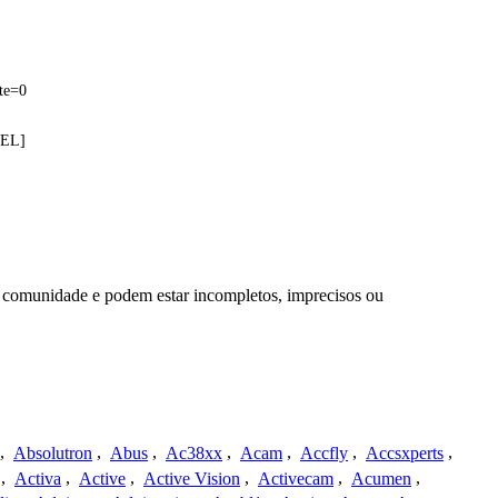
te=0
NEL]
a comunidade e podem estar incompletos, imprecisos ou
,
Absolutron
,
Abus
,
Ac38xx
,
Acam
,
Accfly
,
Accsxperts
,
,
Activa
,
Active
,
Active Vision
,
Activecam
,
Acumen
,