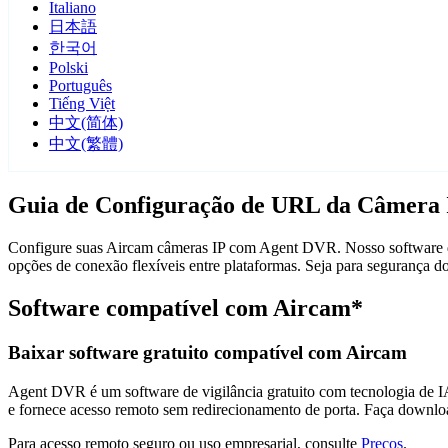
Italiano
日本語
한국어
Polski
Português
Tiếng Việt
中文(简体)
中文(繁體)
Guia de Configuração de URL da Câmera 
Configure suas Aircam câmeras IP com Agent DVR. Nosso software de 
opções de conexão flexíveis entre plataformas. Seja para segurança 
Software compatível com Aircam*
Baixar software gratuito compatível com Aircam
Agent DVR é um software de vigilância gratuito com tecnologia de IA 
e fornece acesso remoto sem redirecionamento de porta. Faça downlo
Para acesso remoto seguro ou uso empresarial, consulte
Preços
.