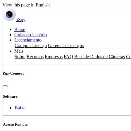
View this page in English
iSpy
Baixe
Guias do Usuário
Licenciamento
Comprar Licença
Gerenciar Licenças
Mais
Sobre
Recursos
Empresas
FAQ
Base de Dados de Câmeras
Co
iSpyConnect
Software
Baixe
Acesso Remoto