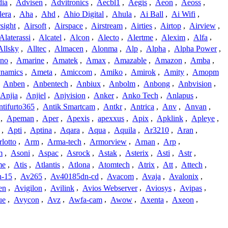
dia
,
Advisen
,
Advitronics
,
Aecbl1
,
Aegis
,
Aeon
,
Aeoss
,
lera
,
Aha
,
Ahd
,
Ahio Digital
,
Ahula
,
Ai Ball
,
Ai Wifi
,
sight
,
Airsoft
,
Airspace
,
Airstream
,
Airties
,
Airtop
,
Airview
,
Alaterassi
,
Alcatel
,
Alcon
,
Alecto
,
Alertme
,
Alexim
,
Alfa
,
Allsky
,
Alltec
,
Almacen
,
Alonma
,
Alp
,
Alpha
,
Alpha Power
,
no
,
Amarine
,
Amatek
,
Amax
,
Amazable
,
Amazon
,
Amba
,
namics
,
Ameta
,
Amiccom
,
Amiko
,
Amirok
,
Amity
,
Amopm
,
Anben
,
Anbentech
,
Anbiux
,
Anbolm
,
Anbong
,
Anbvision
,
Anjia
,
Anjiel
,
Anjvision
,
Anker
,
Anko Tech
,
Anlapus
,
tifurto365
,
Antik Smartcam
,
Antkr
,
Antrica
,
Anv
,
Anvan
,
,
Apeman
,
Aper
,
Apexis
,
apexxus
,
Apix
,
Apklink
,
Apleye
,
,
Apti
,
Aptina
,
Aqara
,
Aqua
,
Aquila
,
Ar3210
,
Aran
,
lotto
,
Arm
,
Arma-tech
,
Armorview
,
Arnan
,
Arp
,
m
,
Asoni
,
Aspac
,
Asrock
,
Astak
,
Asterix
,
Asti
,
Astr
,
me
,
Atis
,
Atlantis
,
Atlona
,
Atomtech
,
Atrix
,
Att
,
Attech
,
-15
,
Av265
,
Av40185dn-cd
,
Avacom
,
Avaja
,
Avalonix
,
en
,
Avigilon
,
Avilink
,
Avios Webserver
,
Aviosys
,
Avipas
,
ue
,
Avycon
,
Avz
,
Awfa-cam
,
Awow
,
Axenta
,
Axeon
,