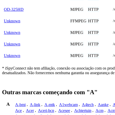
MJPEG
HTTP
OD-325HD
/
FFMPEG
HTTP
Unknown
/
MJPEG
HTTP
Unknown
/
MJPEG
HTTP
Unknown
/
MJPEG
HTTP
Unknown
/
* iSpyConnect não tem afiliação, conexão ou associação com os prod
desatualizados. Não fornecemos nenhuma garantia ou assegurança de 
Outras marcas começando com "A"
A
A-bmi
,
A-link
,
A-mtk
,
A1webcam
,
A4tech
,
Aanke
,
A
Ace
,
Acer
,
Aceri-bcn
,
Acesee
,
Achtertuin
,
Acm
,
Acm