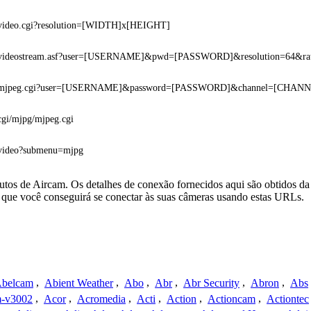
video.cgi?resolution=[WIDTH]x[HEIGHT]
videostream.asf?user=[USERNAME]&pwd=[PASSWORD]&resolution=64&ra
mjpeg.cgi?user=[USERNAME]&password=[PASSWORD]&channel=[CHAN
cgi/mjpg/mjpeg.cgi
video?submenu=mjpg
utos de Aircam. Os detalhes de conexão fornecidos aqui são obtidos d
que você conseguirá se conectar às suas câmeras usando estas URLs.
belcam
,
Abient Weather
,
Abo
,
Abr
,
Abr Security
,
Abron
,
Abs
-v3002
,
Acor
,
Acromedia
,
Acti
,
Action
,
Actioncam
,
Actiontec