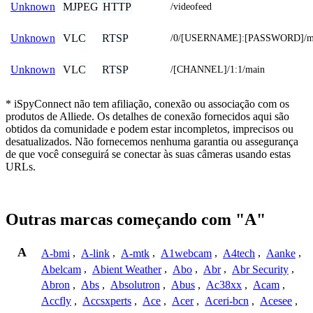
MJPEG
HTTP
Unknown
/videofeed
VLC
RTSP
Unknown
/0/[USERNAME]:[PASSWORD]/m
VLC
RTSP
Unknown
/[CHANNEL]/1:1/main
* iSpyConnect não tem afiliação, conexão ou associação com os
produtos de Alliede. Os detalhes de conexão fornecidos aqui são
obtidos da comunidade e podem estar incompletos, imprecisos ou
desatualizados. Não fornecemos nenhuma garantia ou assegurança
de que você conseguirá se conectar às suas câmeras usando estas
URLs.
Outras marcas começando com "A"
A
A-bmi
,
A-link
,
A-mtk
,
A1webcam
,
A4tech
,
Aanke
,
Abelcam
,
Abient Weather
,
Abo
,
Abr
,
Abr Security
,
Abron
,
Abs
,
Absolutron
,
Abus
,
Ac38xx
,
Acam
,
Accfly
,
Accsxperts
,
Ace
,
Acer
,
Aceri-bcn
,
Acesee
,