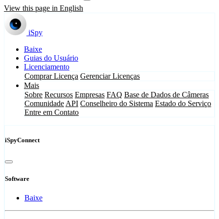
View this page in English
iSpy
Baixe
Guias do Usuário
Licenciamento
Comprar Licença
Gerenciar Licenças
Mais
Sobre
Recursos
Empresas
FAQ
Base de Dados de Câmeras
Comunidade
API
Conselheiro do Sistema
Estado do Serviço
Entre em Contato
iSpyConnect
Software
Baixe