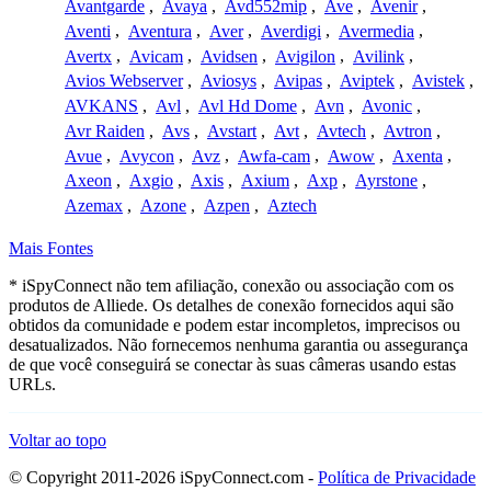
Avantgarde
,
Avaya
,
Avd552mip
,
Ave
,
Avenir
,
Aventi
,
Aventura
,
Aver
,
Averdigi
,
Avermedia
,
Avertx
,
Avicam
,
Avidsen
,
Avigilon
,
Avilink
,
Avios Webserver
,
Aviosys
,
Avipas
,
Aviptek
,
Avistek
,
AVKANS
,
Avl
,
Avl Hd Dome
,
Avn
,
Avonic
,
Avr Raiden
,
Avs
,
Avstart
,
Avt
,
Avtech
,
Avtron
,
Avue
,
Avycon
,
Avz
,
Awfa-cam
,
Awow
,
Axenta
,
Axeon
,
Axgio
,
Axis
,
Axium
,
Axp
,
Ayrstone
,
Azemax
,
Azone
,
Azpen
,
Aztech
Mais Fontes
* iSpyConnect não tem afiliação, conexão ou associação com os
produtos de Alliede. Os detalhes de conexão fornecidos aqui são
obtidos da comunidade e podem estar incompletos, imprecisos ou
desatualizados. Não fornecemos nenhuma garantia ou assegurança
de que você conseguirá se conectar às suas câmeras usando estas
URLs.
Voltar ao topo
© Copyright 2011-2026 iSpyConnect.com -
Política de Privacidade