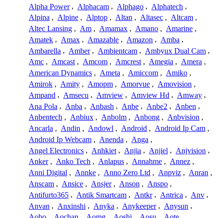
Alpha Power
,
Alphacam
,
Alphago
,
Alphatech
,
Alpina
,
Alpine
,
Alptop
,
Altan
,
Altasec
,
Altcam
,
Altec Lansing
,
Am
,
Amamax
,
Amano
,
Amarine
,
Amatek
,
Amax
,
Amazable
,
Amazon
,
Amba
,
Ambarella
,
Amber
,
Ambientcam
,
Ambyux Dual Cam
,
Amc
,
Amcast
,
Amcom
,
Amcrest
,
Amegia
,
Amera
,
American Dynamics
,
Ameta
,
Amiccom
,
Amiko
,
Amirok
,
Amity
,
Amopm
,
Amorvue
,
Amovision
,
Ampand
,
Amsecu
,
Amview
,
Amview Hd
,
Amway
,
Ana Pola
,
Anba
,
Anbash
,
Anbe
,
Anbe2
,
Anben
,
Anbentech
,
Anbiux
,
Anbolm
,
Anbong
,
Anbvision
,
Ancarla
,
Andin
,
Andowl
,
Android
,
Android Ip Cam
,
Android Ip Webcam
,
Anenda
,
Anga
,
Angel Electronics
,
Anhkiet
,
Anjia
,
Anjiel
,
Anjvision
,
Anker
,
Anko Tech
,
Anlapus
,
Annahme
,
Annez
,
Anni Digital
,
Annke
,
Anno Zero Ltd
,
Anpviz
,
Anran
,
Anscam
,
Ansice
,
Ansjer
,
Anson
,
Anspo
,
Antifurto365
,
Antik Smartcam
,
Antkr
,
Antrica
,
Anv
,
Anvan
,
Anxinshi
,
Anyka
,
Anykeeper
,
Anysun
,
Aobo
,
Aochan
,
Aomg
,
Aoshi
,
Aosu
,
Aote
,