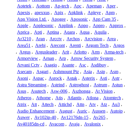
Aotetek
,
Aottom
,
Ap-tech
,
Apc
,
Apeman
,
Aper
,
Apexis
,
apexxus
,
Apix
,
Apklink
,
Apleye
,
Apm
,
Apn Vision Ltd.
,
Apogee
,
Aposonic
,
App Cam 35
,
Apple
,
Applesonic
,
Applink
,
Appo
,
Appro
,
Approx
,
Aprica
,
Apti
,
Aptina
,
Aqara
,
Aqua
,
Aquila
,
Ar3210
,
Aran
,
Arcctv
,
Archos
,
Arcvision
,
Area
,
Area51
,
Arebi
,
Arecont
,
Arenti
,
Argom Tech
,
Argos
,
Argus
,
Argusleader
,
Arit
,
Arlotto
,
Arm
,
Arma-tech
,
Armorview
,
Arnan
,
Arp
,
Arrow Security System
,
Arvani Cctv
,
Asagio
,
Asante
,
Asc
,
Asdibuy
,
Asecam
,
Asgari
,
Ashmount Ptz
,
Asia
,
Asip
,
Asm
,
Asoni
,
Aspac
,
Asrock
,
Astak
,
Asterix
,
Asti
,
Astr
,
Astra Streaming
,
Astrind
,
Astroghost
,
Astrum
,
Astun
,
Asus
,
Asutech
,
Asw-006
,
Aszhonga
,
At Vision
,
Atheros
,
Athome
,
Atis
,
Atlantis
,
Atlona
,
Atomtech
,
Atrix
,
Att
,
Attech
,
Attichd
,
Attn
,
Atv
,
Atz
,
Au3
,
Audio Enhancement
,
August
,
Auric
,
Aussen
,
Autoip
,
Auwer
,
Av102ip-40
,
Av12176dn-15
,
Av265
,
Av40185dn-cd
,
Avacom
,
Avaja
,
Avalonix
,