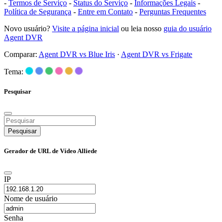
-
Termos de Serviço
-
Status do Serviço
-
Informações Legais
-
Política de Segurança
-
Entre em Contato
-
Perguntas Frequentes
Novo usuário?
Visite a página inicial
ou leia nosso
guia do usuário
Agent DVR
Comparar:
Agent DVR vs Blue Iris
·
Agent DVR vs Frigate
Tema:
Pesquisar
Pesquisar
Gerador de URL de Vídeo Alliede
IP
Nome de usuário
Senha