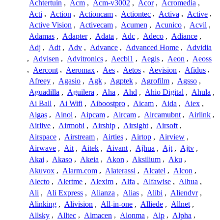
Achtertuin
,
Acm
,
Acm-v3002
,
Acor
,
Acromedia
,
Acti
,
Action
,
Actioncam
,
Actiontec
,
Activa
,
Active
,
Active Vision
,
Activecam
,
Acumen
,
Acunico
,
Acvil
,
Adamas
,
Adapter
,
Adata
,
Adc
,
Adeco
,
Adiance
,
Adj
,
Adt
,
Adv
,
Advance
,
Advanced Home
,
Advidia
,
Advisen
,
Advitronics
,
Aecbl1
,
Aegis
,
Aeon
,
Aeoss
,
Aercont
,
Aeromax
,
Aes
,
Aetos
,
Aevision
,
Afidus
,
Afreey
,
Agasio
,
Agk
,
Agptek
,
Agrofilm
,
Agsso
,
Aguadilla
,
Aguilera
,
Aha
,
Ahd
,
Ahio Digital
,
Ahula
,
Ai Ball
,
Ai Wifi
,
Aiboostpro
,
Aicam
,
Aida
,
Aiex
,
Aigas
,
Ainol
,
Aipcam
,
Aircam
,
Aircamubnt
,
Airlink
,
Airlive
,
Airmobi
,
Airship
,
Airsight
,
Airsoft
,
Airspace
,
Airstream
,
Airties
,
Airtop
,
Airview
,
Airwave
,
Ait
,
Aitek
,
Aivant
,
Ajhua
,
Ajt
,
Ajtv
,
Akai
,
Akaso
,
Akeia
,
Akon
,
Aksilium
,
Aku
,
Akuvox
,
Alarm.com
,
Alaterassi
,
Alcatel
,
Alcon
,
Alecto
,
Alertme
,
Alexim
,
Alfa
,
Alfawise
,
Alhua
,
Ali
,
Ali Express
,
Alianza
,
Alias
,
Alibi
,
Aliendvr
,
Alinking
,
Alivision
,
All-in-one
,
Alliede
,
Allnet
,
Allsky
,
Alltec
,
Almacen
,
Alonma
,
Alp
,
Alpha
,