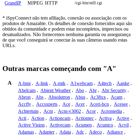
MJPEG
HTTP
GrandIP
/cgi-bin/still.cgi
* iSpyConnect não tem afiliação, conexão ou associação com os
produtos de Amazable. Os detalhes de conexão fornecidos aqui são
obtidos da comunidade e podem estar incompletos, imprecisos ou
desatualizados. Não fornecemos nenhuma garantia ou assegurança
de que você conseguirá se conectar às suas câmeras usando estas
URLs.
Outras marcas começando com "A"
A
A-bmi
,
A-link
,
A-mtk
,
A1webcam
,
A4tech
,
Aanke
,
Abelcam
,
Abient Weather
,
Abo
,
Abr
,
Abr Security
,
Abron
,
Abs
,
Absolutron
,
Abus
,
Ac38xx
,
Acam
,
Accfly
,
Accsxperts
,
Ace
,
Acer
,
Aceri-bcn
,
Acesee
,
Achtertuin
,
Acm
,
Acm-v3002
,
Acor
,
Acromedia
,
Acti
,
Action
,
Actioncam
,
Actiontec
,
Activa
,
Active
,
Active Vision
,
Activecam
,
Acumen
,
Acunico
,
Acvil
,
Adamas
,
Adapter
,
Adata
,
Adc
,
Adeco
,
Adiance
,