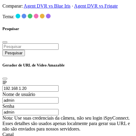
Comparar:
Agent DVR vs Blue Iris
·
Agent DVR vs Frigate
Tema:
Pesquisar
Pesquisar
Gerador de URL de Vídeo Amazable
IP
Nome de usuário
Senha
Nota: Use suas credenciais da câmera, não seu login iSpyConnect.
Esses detalhes são usados apenas localmente para gerar sua URL e
não são enviados para nossos servidores.
Canal