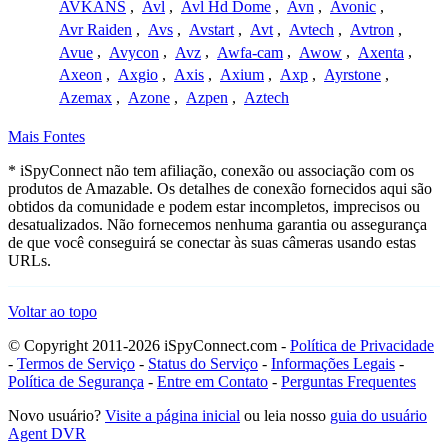
AVKANS
,
Avl
,
Avl Hd Dome
,
Avn
,
Avonic
,
Avr Raiden
,
Avs
,
Avstart
,
Avt
,
Avtech
,
Avtron
,
Avue
,
Avycon
,
Avz
,
Awfa-cam
,
Awow
,
Axenta
,
Axeon
,
Axgio
,
Axis
,
Axium
,
Axp
,
Ayrstone
,
Azemax
,
Azone
,
Azpen
,
Aztech
Mais Fontes
* iSpyConnect não tem afiliação, conexão ou associação com os
produtos de Amazable. Os detalhes de conexão fornecidos aqui são
obtidos da comunidade e podem estar incompletos, imprecisos ou
desatualizados. Não fornecemos nenhuma garantia ou assegurança
de que você conseguirá se conectar às suas câmeras usando estas
URLs.
Voltar ao topo
© Copyright 2011-2026 iSpyConnect.com -
Política de Privacidade
-
Termos de Serviço
-
Status do Serviço
-
Informações Legais
-
Política de Segurança
-
Entre em Contato
-
Perguntas Frequentes
Novo usuário?
Visite a página inicial
ou leia nosso
guia do usuário
Agent DVR