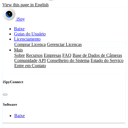
View this page in English
iSpy
Baixe
Guias do Usuário
Licenciamento
Comprar Licença
Gerenciar Licenças
Mais
Sobre
Recursos
Empresas
FAQ
Base de Dados de Câmeras
Comunidade
API
Conselheiro do Sistema
Estado do Serviço
Entre em Contato
iSpyConnect
Software
Baixe