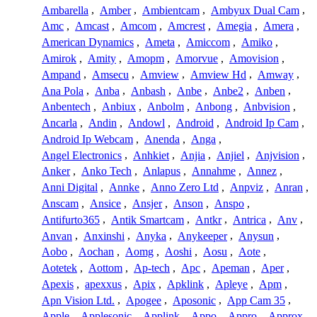
Ambarella
,
Amber
,
Ambientcam
,
Ambyux Dual Cam
,
Amc
,
Amcast
,
Amcom
,
Amcrest
,
Amegia
,
Amera
,
American Dynamics
,
Ameta
,
Amiccom
,
Amiko
,
Amirok
,
Amity
,
Amopm
,
Amorvue
,
Amovision
,
Ampand
,
Amsecu
,
Amview
,
Amview Hd
,
Amway
,
Ana Pola
,
Anba
,
Anbash
,
Anbe
,
Anbe2
,
Anben
,
Anbentech
,
Anbiux
,
Anbolm
,
Anbong
,
Anbvision
,
Ancarla
,
Andin
,
Andowl
,
Android
,
Android Ip Cam
,
Android Ip Webcam
,
Anenda
,
Anga
,
Angel Electronics
,
Anhkiet
,
Anjia
,
Anjiel
,
Anjvision
,
Anker
,
Anko Tech
,
Anlapus
,
Annahme
,
Annez
,
Anni Digital
,
Annke
,
Anno Zero Ltd
,
Anpviz
,
Anran
,
Anscam
,
Ansice
,
Ansjer
,
Anson
,
Anspo
,
Antifurto365
,
Antik Smartcam
,
Antkr
,
Antrica
,
Anv
,
Anvan
,
Anxinshi
,
Anyka
,
Anykeeper
,
Anysun
,
Aobo
,
Aochan
,
Aomg
,
Aoshi
,
Aosu
,
Aote
,
Aotetek
,
Aottom
,
Ap-tech
,
Apc
,
Apeman
,
Aper
,
Apexis
,
apexxus
,
Apix
,
Apklink
,
Apleye
,
Apm
,
Apn Vision Ltd.
,
Apogee
,
Aposonic
,
App Cam 35
,
Apple
,
Applesonic
,
Applink
,
Appo
,
Appro
,
Approx
,