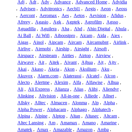
Adj
,
Adt
,
Adv
,
Advance
,
Advanced Home
,
Advidia
,
Advisen
,
Advitronics
,
Aecbl1
,
Aegis
,
Aeon
,
Aeoss
,
Aercont
,
Aeromax
,
Aes
,
Aetos
,
Aevision
,
Afidus
,
Afreey
,
Agasio
,
Agk
,
Agptek
,
Agrofilm
,
Agsso
,
Aguadilla
,
Aguilera
,
Aha
,
Ahd
,
Ahio Digital
,
Ahula
,
Ai Ball
,
Ai Wifi
,
Aiboostpro
,
Aicam
,
Aida
,
Aiex
,
Aigas
,
Ainol
,
Aipcam
,
Aircam
,
Aircamubnt
,
Airlink
,
Airlive
,
Airmobi
,
Airship
,
Airsight
,
Airsoft
,
Airspace
,
Airstream
,
Airties
,
Airtop
,
Airview
,
Airwave
,
Ait
,
Aitek
,
Aivant
,
Ajhua
,
Ajt
,
Ajtv
,
Akai
,
Akaso
,
Akeia
,
Akon
,
Aksilium
,
Aku
,
Akuvox
,
Alarm.com
,
Alaterassi
,
Alcatel
,
Alcon
,
Alecto
,
Alertme
,
Alexim
,
Alfa
,
Alfawise
,
Alhua
,
Ali
,
Ali Express
,
Alianza
,
Alias
,
Alibi
,
Aliendvr
,
Alinking
,
Alivision
,
All-in-one
,
Alliede
,
Allnet
,
Allsky
,
Alltec
,
Almacen
,
Alonma
,
Alp
,
Alpha
,
Alpha Power
,
Alphacam
,
Alphago
,
Alphatech
,
Alpina
,
Alpine
,
Alptop
,
Altan
,
Altasec
,
Altcam
,
Altec Lansing
,
Am
,
Amamax
,
Amano
,
Amarine
,
Amatek
,
Amax
,
Amazable
,
Amazon
,
Amba
,