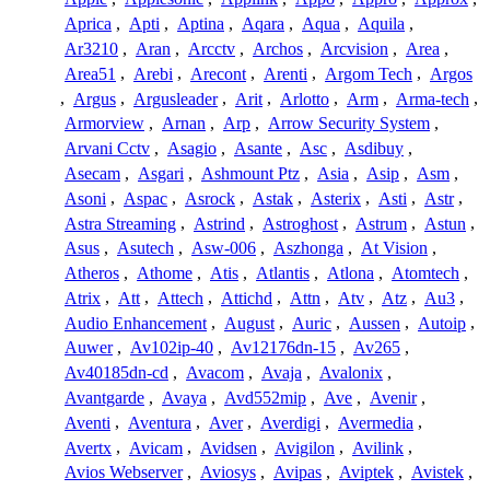
Aprica
,
Apti
,
Aptina
,
Aqara
,
Aqua
,
Aquila
,
Ar3210
,
Aran
,
Arcctv
,
Archos
,
Arcvision
,
Area
,
Area51
,
Arebi
,
Arecont
,
Arenti
,
Argom Tech
,
Argos
,
Argus
,
Argusleader
,
Arit
,
Arlotto
,
Arm
,
Arma-tech
,
Armorview
,
Arnan
,
Arp
,
Arrow Security System
,
Arvani Cctv
,
Asagio
,
Asante
,
Asc
,
Asdibuy
,
Asecam
,
Asgari
,
Ashmount Ptz
,
Asia
,
Asip
,
Asm
,
Asoni
,
Aspac
,
Asrock
,
Astak
,
Asterix
,
Asti
,
Astr
,
Astra Streaming
,
Astrind
,
Astroghost
,
Astrum
,
Astun
,
Asus
,
Asutech
,
Asw-006
,
Aszhonga
,
At Vision
,
Atheros
,
Athome
,
Atis
,
Atlantis
,
Atlona
,
Atomtech
,
Atrix
,
Att
,
Attech
,
Attichd
,
Attn
,
Atv
,
Atz
,
Au3
,
Audio Enhancement
,
August
,
Auric
,
Aussen
,
Autoip
,
Auwer
,
Av102ip-40
,
Av12176dn-15
,
Av265
,
Av40185dn-cd
,
Avacom
,
Avaja
,
Avalonix
,
Avantgarde
,
Avaya
,
Avd552mip
,
Ave
,
Avenir
,
Aventi
,
Aventura
,
Aver
,
Averdigi
,
Avermedia
,
Avertx
,
Avicam
,
Avidsen
,
Avigilon
,
Avilink
,
Avios Webserver
,
Aviosys
,
Avipas
,
Aviptek
,
Avistek
,