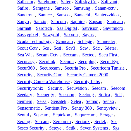
Safecam
,
Safehome
,
Safer
,
Safesky Cn
,
Safevant
,
Safire
,
Samgane
,
Samsco
,
Samsung
,
Sanan-cctv
,
Sanetron
,
Sannce
,
Sansco
,
Santachi
,
Santec-video
,
Sanyo
,
Sanzio
,
Saocom
,
Saphire
,
Sapsan
,
Saqicam
,
Sarmatt
,
Sarotech
,
Sas Digital
,
Satvision
,
Savitmicro
,
Savvypixel
,
Sawyobi
,
Saxxon
,
Sayus
,
Scada Technology
,
Scancam
,
Schlage
,
Schneider
,
Scout Cctv
,
Scs
,
Scsi
,
Scv3
,
Scw
,
Sdc
,
Sdeter
,
Sea Wit
,
Secam Cctv
,
Seccam
,
Sectec
,
Secu First
,
Secueasy
,
Seculink
,
Secuon
,
Secuplug
,
Secur Eye
,
Secur360
,
Securecam
,
Securia Pro
,
Securicom Tunisie
,
Security
,
Security Cam
,
Security Camera 2000
,
Security Camera Warehouse
,
Security Labs
,
Securitytronix
,
Securix
,
Secuvision
,
Seecam
,
Seecom
,
Seedary
,
Seenergy
,
Seesoon
,
Seetong
,
Sefica
,
Seif
,
Seimem
,
Seisa
,
Seisatek
,
Selea
,
Semac
,
Senao
,
Sensormatic
,
Sentient Pro
,
Sentry 360
,
Sentryview
,
Sentul
,
Sepcam
,
Septekon
,
Sequrecam
,
Serage
,
Serang
,
Sercam
,
Sercomm
,
Serioux
,
Sertek
,
Ses
,
Sesco Security
,
Seteye
,
Setik
,
Seven Systems
,
Sgs
,