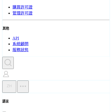
購買許可證
管理許可證
其他
API
系統顧問
服務狀態
ZH
語言