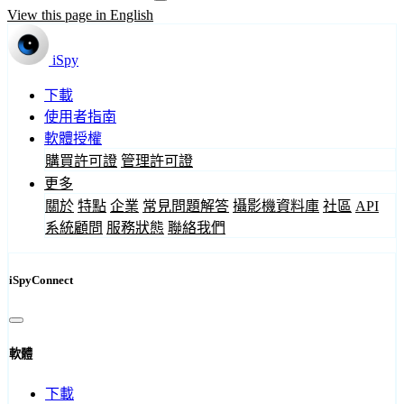
View this page in English
iSpy
下載
使用者指南
軟體授權
購買許可證
管理許可證
更多
關於
特點
企業
常見問題解答
攝影機資料庫
社區
API
系統顧問
服務狀態
聯絡我們
iSpyConnect
軟體
下載