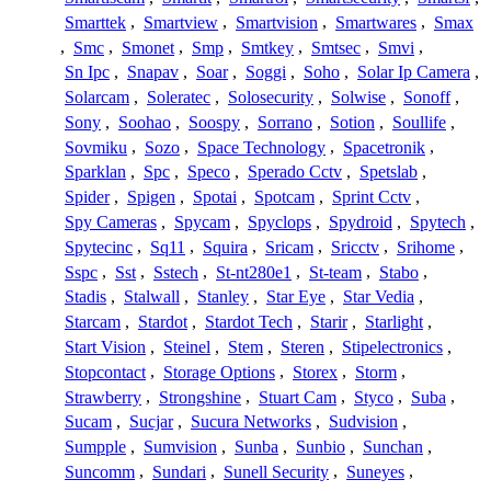
Smarttek
,
Smartview
,
Smartvision
,
Smartwares
,
Smax
,
Smc
,
Smonet
,
Smp
,
Smtkey
,
Smtsec
,
Smvi
,
Sn Ipc
,
Snapav
,
Soar
,
Soggi
,
Soho
,
Solar Ip Camera
,
Solarcam
,
Soleratec
,
Solosecurity
,
Solwise
,
Sonoff
,
Sony
,
Soohao
,
Soospy
,
Sorrano
,
Sotion
,
Soullife
,
Sovmiku
,
Sozo
,
Space Technology
,
Spacetronik
,
Sparklan
,
Spc
,
Speco
,
Sperado Cctv
,
Spetslab
,
Spider
,
Spigen
,
Spotai
,
Spotcam
,
Sprint Cctv
,
Spy Cameras
,
Spycam
,
Spyclops
,
Spydroid
,
Spytech
,
Spytecinc
,
Sq11
,
Squira
,
Sricam
,
Sricctv
,
Srihome
,
Sspc
,
Sst
,
Sstech
,
St-nt280e1
,
St-team
,
Stabo
,
Stadis
,
Stalwall
,
Stanley
,
Star Eye
,
Star Vedia
,
Starcam
,
Stardot
,
Stardot Tech
,
Starir
,
Starlight
,
Start Vision
,
Steinel
,
Stem
,
Steren
,
Stipelectronics
,
Stopcontact
,
Storage Options
,
Storex
,
Storm
,
Strawberry
,
Strongshine
,
Stuart Cam
,
Styco
,
Suba
,
Sucam
,
Sucjar
,
Sucura Networks
,
Sudvision
,
Sumpple
,
Sumvision
,
Sunba
,
Sunbio
,
Sunchan
,
Suncomm
,
Sundari
,
Sunell Security
,
Suneyes
,