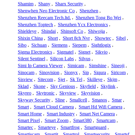
Shamim
,
Shany
,
Sharx Security
,
Shenwhen Neo Electronic Co
,
Shenzhen
,
Shenzhen Reecam Tech.ltd.
,
Shenzhen Tong Bo Wei
,
Shenzhen Toptech
,
Shenzhen Ycx Electronics
,
Shieldeye
,
Shindai
,
Shinsoft Co
,
Shiwojia
,
Shixin China
,
Short
,
Short 8ch Nvr
,
Showtec
,
Sibel
,
Sibo
,
Sichuan
,
Siemens
,
Siepem
,
Sightlogix
,
Sigma Electronics
,
Sigmatel
,
Signet
,
Sikvio
,
Silent Sentinel
,
Silicon Labs
,
Silvus
,
Simi Ip Camera Viewer
,
Simicam
,
Simshine
,
Sineoji
,
Sinocam
,
Sinovision
,
Sionyx
,
Sip
,
Siqura
,
Siricom
,
Sisview
,
Sitecom
,
Sjet
,
Sk Tel
,
Skilleye
,
Skjm
,
Sklad
,
Skone
,
Sky Genious
,
Skyfield
,
Skylink
,
Skyreo
,
Skytronic
,
Skyview
,
Skyvision
,
Skyway Security
,
Sline
,
Smallcell
,
Smanos
,
Smar
,
Smart
,
Smart Cloud Camera
,
Smart Hd Wifi Camera
,
Smart Home
,
Smart Industry
,
Smart Net Camera
,
Smart Pixel
,
Smart Zoom
,
Smart380
,
Smartcam
,
Smartec
,
Smarteye
,
Smartfrog
,
Smartguard
,
Smartiscam
,
Smartit
,
Smartrol
,
Smartsecurity
,
Smartsf
,