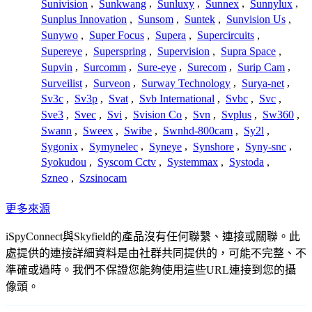
Sunivision
,
Sunkwang
,
Sunluxy
,
Sunnex
,
Sunnylux
,
Sunplus Innovation
,
Sunsom
,
Suntek
,
Sunvision Us
,
Sunywo
,
Super Focus
,
Supera
,
Supercircuits
,
Supereye
,
Superspring
,
Supervision
,
Supra Space
,
Supvin
,
Surcomm
,
Sure-eye
,
Surecom
,
Surip Cam
,
Surveilist
,
Surveon
,
Surway Technology
,
Surya-net
,
Sv3c
,
Sv3p
,
Svat
,
Svb International
,
Svbc
,
Svc
,
Sve3
,
Svec
,
Svi
,
Svision Co
,
Svn
,
Svplus
,
Sw360
,
Swann
,
Sweex
,
Swibe
,
Swnhd-800cam
,
Sy2l
,
Sygonix
,
Symynelec
,
Syneye
,
Synshore
,
Syny-snc
,
Syokudou
,
Syscom Cctv
,
Systemmax
,
Systoda
,
Szneo
,
Szsinocam
更多來源
iSpyConnect與Skyfield的產品沒有任何聯繫、連接或關聯。此
處提供的連接詳細資料是由社群共同提供的，可能不完整、不
準確或過時。我們不保證您能夠使用這些URL連接到您的攝
像頭。