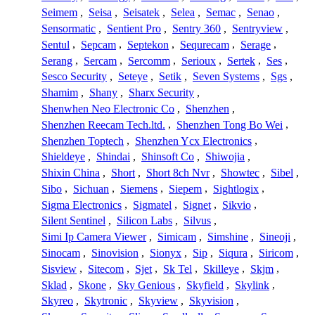
Seimem
,
Seisa
,
Seisatek
,
Selea
,
Semac
,
Senao
,
Sensormatic
,
Sentient Pro
,
Sentry 360
,
Sentryview
,
Sentul
,
Sepcam
,
Septekon
,
Sequrecam
,
Serage
,
Serang
,
Sercam
,
Sercomm
,
Serioux
,
Sertek
,
Ses
,
Sesco Security
,
Seteye
,
Setik
,
Seven Systems
,
Sgs
,
Shamim
,
Shany
,
Sharx Security
,
Shenwhen Neo Electronic Co
,
Shenzhen
,
Shenzhen Reecam Tech.ltd.
,
Shenzhen Tong Bo Wei
,
Shenzhen Toptech
,
Shenzhen Ycx Electronics
,
Shieldeye
,
Shindai
,
Shinsoft Co
,
Shiwojia
,
Shixin China
,
Short
,
Short 8ch Nvr
,
Showtec
,
Sibel
,
Sibo
,
Sichuan
,
Siemens
,
Siepem
,
Sightlogix
,
Sigma Electronics
,
Sigmatel
,
Signet
,
Sikvio
,
Silent Sentinel
,
Silicon Labs
,
Silvus
,
Simi Ip Camera Viewer
,
Simicam
,
Simshine
,
Sineoji
,
Sinocam
,
Sinovision
,
Sionyx
,
Sip
,
Siqura
,
Siricom
,
Sisview
,
Sitecom
,
Sjet
,
Sk Tel
,
Skilleye
,
Skjm
,
Sklad
,
Skone
,
Sky Genious
,
Skyfield
,
Skylink
,
Skyreo
,
Skytronic
,
Skyview
,
Skyvision
,