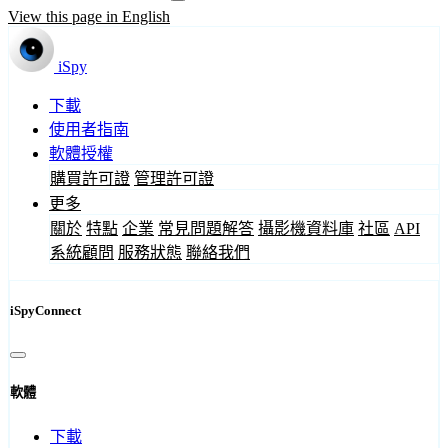
View this page in English
iSpy
下載
使用者指南
軟體授權
購買許可證
管理許可證
更多
關於
特點
企業
常見問題解答
攝影機資料庫
社區
API
系統顧問
服務狀態
聯絡我們
iSpyConnect
軟體
下載