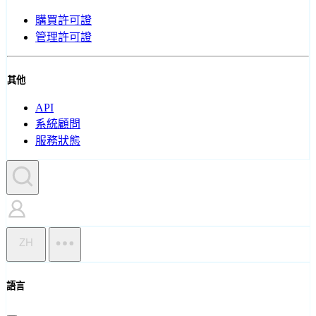
購買許可證
管理許可證
其他
API
系統顧問
服務狀態
ZH
語言