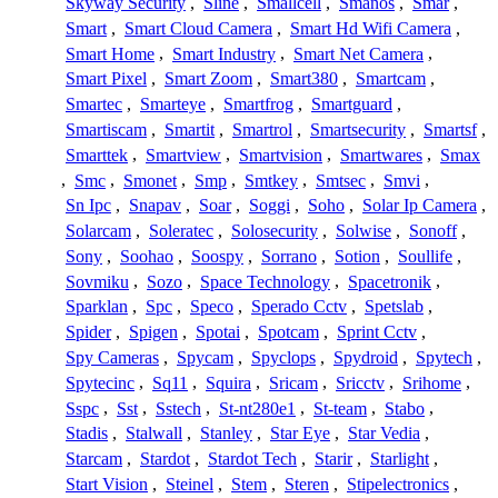
Skyway Security
,
Sline
,
Smallcell
,
Smanos
,
Smar
,
Smart
,
Smart Cloud Camera
,
Smart Hd Wifi Camera
,
Smart Home
,
Smart Industry
,
Smart Net Camera
,
Smart Pixel
,
Smart Zoom
,
Smart380
,
Smartcam
,
Smartec
,
Smarteye
,
Smartfrog
,
Smartguard
,
Smartiscam
,
Smartit
,
Smartrol
,
Smartsecurity
,
Smartsf
,
Smarttek
,
Smartview
,
Smartvision
,
Smartwares
,
Smax
,
Smc
,
Smonet
,
Smp
,
Smtkey
,
Smtsec
,
Smvi
,
Sn Ipc
,
Snapav
,
Soar
,
Soggi
,
Soho
,
Solar Ip Camera
,
Solarcam
,
Soleratec
,
Solosecurity
,
Solwise
,
Sonoff
,
Sony
,
Soohao
,
Soospy
,
Sorrano
,
Sotion
,
Soullife
,
Sovmiku
,
Sozo
,
Space Technology
,
Spacetronik
,
Sparklan
,
Spc
,
Speco
,
Sperado Cctv
,
Spetslab
,
Spider
,
Spigen
,
Spotai
,
Spotcam
,
Sprint Cctv
,
Spy Cameras
,
Spycam
,
Spyclops
,
Spydroid
,
Spytech
,
Spytecinc
,
Sq11
,
Squira
,
Sricam
,
Sricctv
,
Srihome
,
Sspc
,
Sst
,
Sstech
,
St-nt280e1
,
St-team
,
Stabo
,
Stadis
,
Stalwall
,
Stanley
,
Star Eye
,
Star Vedia
,
Starcam
,
Stardot
,
Stardot Tech
,
Starir
,
Starlight
,
Start Vision
,
Steinel
,
Stem
,
Steren
,
Stipelectronics
,