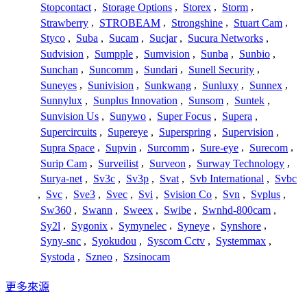
Stopcontact
,
Storage Options
,
Storex
,
Storm
,
Strawberry
,
STROBEAM
,
Strongshine
,
Stuart Cam
,
Styco
,
Suba
,
Sucam
,
Sucjar
,
Sucura Networks
,
Sudvision
,
Sumpple
,
Sumvision
,
Sunba
,
Sunbio
,
Sunchan
,
Suncomm
,
Sundari
,
Sunell Security
,
Suneyes
,
Sunivision
,
Sunkwang
,
Sunluxy
,
Sunnex
,
Sunnylux
,
Sunplus Innovation
,
Sunsom
,
Suntek
,
Sunvision Us
,
Sunywo
,
Super Focus
,
Supera
,
Supercircuits
,
Supereye
,
Superspring
,
Supervision
,
Supra Space
,
Supvin
,
Surcomm
,
Sure-eye
,
Surecom
,
Surip Cam
,
Surveilist
,
Surveon
,
Surway Technology
,
Surya-net
,
Sv3c
,
Sv3p
,
Svat
,
Svb International
,
Svbc
,
Svc
,
Sve3
,
Svec
,
Svi
,
Svision Co
,
Svn
,
Svplus
,
Sw360
,
Swann
,
Sweex
,
Swibe
,
Swnhd-800cam
,
Sy2l
,
Sygonix
,
Symynelec
,
Syneye
,
Synshore
,
Syny-snc
,
Syokudou
,
Syscom Cctv
,
Systemmax
,
Systoda
,
Szneo
,
Szsinocam
更多來源