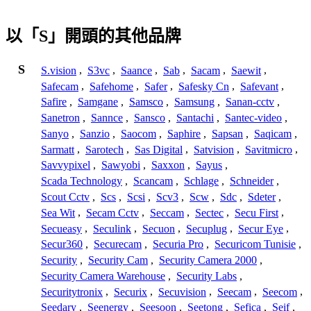
以「S」開頭的其他品牌
S
S.vision
,
S3vc
,
Saance
,
Sab
,
Sacam
,
Saewit
,
Safecam
,
Safehome
,
Safer
,
Safesky Cn
,
Safevant
,
Safire
,
Samgane
,
Samsco
,
Samsung
,
Sanan-cctv
,
Sanetron
,
Sannce
,
Sansco
,
Santachi
,
Santec-video
,
Sanyo
,
Sanzio
,
Saocom
,
Saphire
,
Sapsan
,
Saqicam
,
Sarmatt
,
Sarotech
,
Sas Digital
,
Satvision
,
Savitmicro
,
Savvypixel
,
Sawyobi
,
Saxxon
,
Sayus
,
Scada Technology
,
Scancam
,
Schlage
,
Schneider
,
Scout Cctv
,
Scs
,
Scsi
,
Scv3
,
Scw
,
Sdc
,
Sdeter
,
Sea Wit
,
Secam Cctv
,
Seccam
,
Sectec
,
Secu First
,
Secueasy
,
Seculink
,
Secuon
,
Secuplug
,
Secur Eye
,
Secur360
,
Securecam
,
Securia Pro
,
Securicom Tunisie
,
Security
,
Security Cam
,
Security Camera 2000
,
Security Camera Warehouse
,
Security Labs
,
Securitytronix
,
Securix
,
Secuvision
,
Seecam
,
Seecom
,
Seedary
,
Seenergy
,
Seesoon
,
Seetong
,
Sefica
,
Seif
,