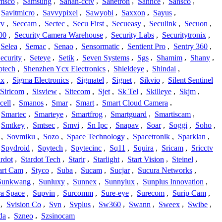
msco
,
Samsung
,
Sanan-cctv
,
Sanetron
,
Sannce
,
Sansco
,
Savitmicro
,
Savvypixel
,
Sawyobi
,
Saxxon
,
Sayus
,
tv
,
Seccam
,
Sectec
,
Secu First
,
Secueasy
,
Seculink
,
Secuon
,
00
,
Security Camera Warehouse
,
Security Labs
,
Securitytronix
,
Selea
,
Semac
,
Senao
,
Sensormatic
,
Sentient Pro
,
Sentry 360
,
ecurity
,
Seteye
,
Setik
,
Seven Systems
,
Sgs
,
Shamim
,
Shany
,
ptech
,
Shenzhen Ycx Electronics
,
Shieldeye
,
Shindai
,
ix
,
Sigma Electronics
,
Sigmatel
,
Signet
,
Sikvio
,
Silent Sentinel
Siricom
,
Sisview
,
Sitecom
,
Sjet
,
Sk Tel
,
Skilleye
,
Skjm
,
cell
,
Smanos
,
Smar
,
Smart
,
Smart Cloud Camera
,
Smartec
,
Smarteye
,
Smartfrog
,
Smartguard
,
Smartiscam
,
Smtkey
,
Smtsec
,
Smvi
,
Sn Ipc
,
Snapav
,
Soar
,
Soggi
,
Soho
,
,
Sovmiku
,
Sozo
,
Space Technology
,
Spacetronik
,
Sparklan
,
Spydroid
,
Spytech
,
Spytecinc
,
Sq11
,
Squira
,
Sricam
,
Sricctv
ardot
,
Stardot Tech
,
Starir
,
Starlight
,
Start Vision
,
Steinel
,
art Cam
,
Styco
,
Suba
,
Sucam
,
Sucjar
,
Sucura Networks
,
Sunkwang
,
Sunluxy
,
Sunnex
,
Sunnylux
,
Sunplus Innovation
,
a Space
,
Supvin
,
Surcomm
,
Sure-eye
,
Surecom
,
Surip Cam
,
,
Svision Co
,
Svn
,
Svplus
,
Sw360
,
Swann
,
Sweex
,
Swibe
,
da
,
Szneo
,
Szsinocam