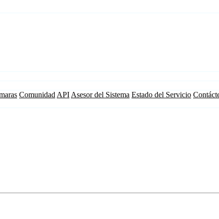
maras
Comunidad
API
Asesor del Sistema
Estado del Servicio
Contáct