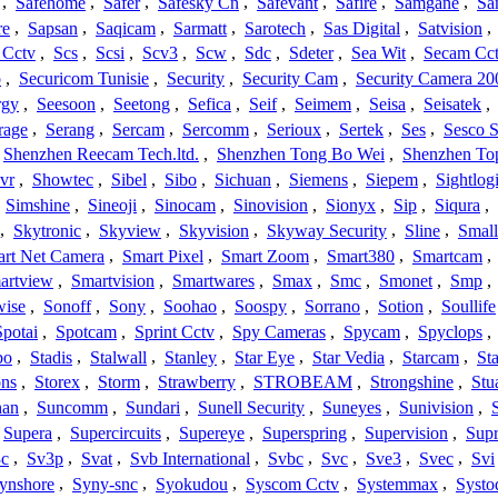
,
Safehome
,
Safer
,
Safesky Cn
,
Safevant
,
Safire
,
Samgane
,
Sa
re
,
Sapsan
,
Saqicam
,
Sarmatt
,
Sarotech
,
Sas Digital
,
Satvision
,
 Cctv
,
Scs
,
Scsi
,
Scv3
,
Scw
,
Sdc
,
Sdeter
,
Sea Wit
,
Secam Cc
o
,
Securicom Tunisie
,
Security
,
Security Cam
,
Security Camera 20
rgy
,
Seesoon
,
Seetong
,
Sefica
,
Seif
,
Seimem
,
Seisa
,
Seisatek
,
rage
,
Serang
,
Sercam
,
Sercomm
,
Serioux
,
Sertek
,
Ses
,
Sesco S
Shenzhen Reecam Tech.ltd.
,
Shenzhen Tong Bo Wei
,
Shenzhen To
vr
,
Showtec
,
Sibel
,
Sibo
,
Sichuan
,
Siemens
,
Siepem
,
Sightlog
,
Simshine
,
Sineoji
,
Sinocam
,
Sinovision
,
Sionyx
,
Sip
,
Siqura
,
,
Skytronic
,
Skyview
,
Skyvision
,
Skyway Security
,
Sline
,
Small
rt Net Camera
,
Smart Pixel
,
Smart Zoom
,
Smart380
,
Smartcam
,
artview
,
Smartvision
,
Smartwares
,
Smax
,
Smc
,
Smonet
,
Smp
,
wise
,
Sonoff
,
Sony
,
Soohao
,
Soospy
,
Sorrano
,
Sotion
,
Soullife
Spotai
,
Spotcam
,
Sprint Cctv
,
Spy Cameras
,
Spycam
,
Spyclops
,
bo
,
Stadis
,
Stalwall
,
Stanley
,
Star Eye
,
Star Vedia
,
Starcam
,
St
ons
,
Storex
,
Storm
,
Strawberry
,
STROBEAM
,
Strongshine
,
Stu
han
,
Suncomm
,
Sundari
,
Sunell Security
,
Suneyes
,
Sunivision
,
Supera
,
Supercircuits
,
Supereye
,
Superspring
,
Supervision
,
Supr
c
,
Sv3p
,
Svat
,
Svb International
,
Svbc
,
Svc
,
Sve3
,
Svec
,
Svi
ynshore
,
Syny-snc
,
Syokudou
,
Syscom Cctv
,
Systemmax
,
Systo