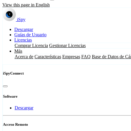
View this page in English
iSpy
Descargar
Guías de Usuario
Licencias
Comprar Licencia
Gestionar Licencias
Más
Acerca de
Características
Empresas
FAQ
Base de Datos de Cá
iSpyConnect
Software
Descargar
Acceso Remoto