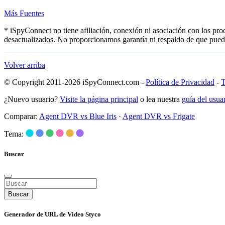
Más Fuentes
* iSpyConnect no tiene afiliación, conexión ni asociación con los pr
desactualizados. No proporcionamos garantía ni respaldo de que pued
Volver arriba
© Copyright 2011-2026 iSpyConnect.com -
Política de Privacidad
-
T
¿Nuevo usuario?
Visite la página principal
o lea nuestra
guía del usu
Comparar:
Agent DVR vs Blue Iris
·
Agent DVR vs Frigate
Tema:
Buscar
Buscar
Generador de URL de Video Styco