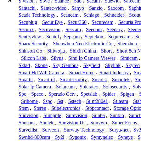
S
S.vision
,
S3vc
,
Saance
,
Sab
,
Sacam
,
Saewit
,
Safecam
Santachi
,
Santec-video
,
Sanyo
,
Sanzio
,
Saocom
,
Saphi
Scada Technology
,
Scancam
,
Schlage
,
Schneider
,
Scout
Secuplug
,
Secur Eye
,
Secur360
,
Securecam
,
Securia Pr
Securix
,
Secuvision
,
Seecam
,
Seecom
,
Seedary
,
Seene
Sentryview
,
Sentul
,
Sepcam
,
Septekon
,
Sequrecam
,
Se
Sharx Security
,
Shenwhen Neo Electronic Co
,
Shenzhen
,
Shinsoft Co
,
Shiwojia
,
Shixin China
,
Short
,
Short 8ch N
,
Silicon Labs
,
Silvus
,
Simi Ip Camera Viewer
,
Simicam
Sklad
,
Skone
,
Sky Genious
,
Skyfield
,
Skylink
,
Skyreo
Smart Hd Wifi Camera
,
Smart Home
,
Smart Industry
,
Sma
Smartit
,
Smartrol
,
Smartsecurity
,
Smartsf
,
Smarttek
,
Sm
Solar Ip Camera
,
Solarcam
,
Soleratec
,
Solosecurity
,
Sol
Spc
,
Speco
,
Sperado Cctv
,
Spetslab
,
Spider
,
Spigen
,
,
Srihome
,
Sspc
,
Sst
,
Sstech
,
St-nt280e1
,
St-team
,
Sta
Stem
,
Steren
,
Stipelectronics
,
Stopcontact
,
Storage Opti
Sudvision
,
Sumpple
,
Sumvision
,
Sunba
,
Sunbio
,
Sunc
Sunsom
,
Suntek
,
Sunvision Us
,
Sunywo
,
Super Focus
,
Surveilist
,
Surveon
,
Surway Technology
,
Surya-net
,
Sv3
Swnhd-800cam
,
Sy2l
,
Sygonix
,
Symynelec
,
Syneye
,
S