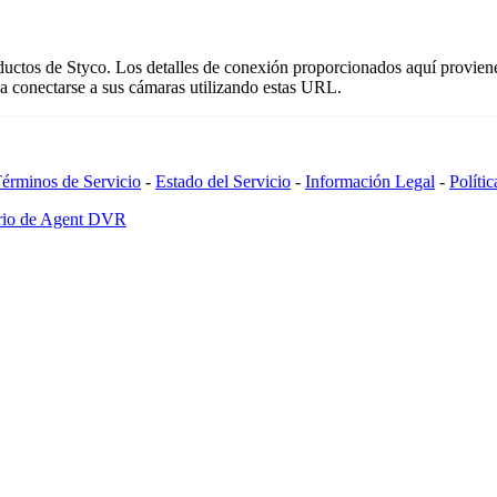
oductos de Styco. Los detalles de conexión proporcionados aquí provien
a conectarse a sus cámaras utilizando estas URL.
érminos de Servicio
-
Estado del Servicio
-
Información Legal
-
Políti
ario de Agent DVR