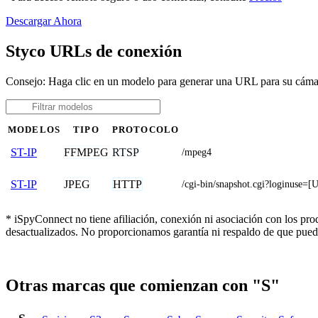
Descargar Ahora
Styco URLs de conexión
Consejo: Haga clic en un modelo para generar una URL para su cáma
MODELOS
TIPO
PROTOCOLO
FFMPEG
RTSP
ST-IP
/mpeg4
JPEG
HTTP
ST-IP
/cgi-bin/snapshot.cgi?loginu
* iSpyConnect no tiene afiliación, conexión ni asociación con los pr
desactualizados. No proporcionamos garantía ni respaldo de que pued
Otras marcas que comienzan con "S"