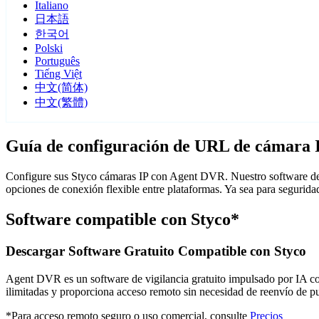
Italiano
日本語
한국어
Polski
Português
Tiếng Việt
中文(简体)
中文(繁體)
Guía de configuración de URL de cámara 
Configure sus Styco cámaras IP con Agent DVR. Nuestro software de 
opciones de conexión flexible entre plataformas. Ya sea para segurid
Software compatible con Styco*
Descargar Software Gratuito Compatible con Styco
Agent DVR es un software de vigilancia gratuito impulsado por IA con 
ilimitadas y proporciona acceso remoto sin necesidad de reenvío de 
*Para acceso remoto seguro o uso comercial, consulte
Precios