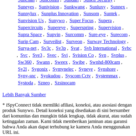
Suneyes
,
Sunivision
,
Sunkwang
,
Sunluxy
,
Sunnex
,
Sunnylux
,
Sunplus Innovation
,
Sunsom
,
Suntek
,
Sunvision Us
,
Sunywo
,
Super Focus
,
Supera
,
Supercircuits
,
Supereye
,
Superspring
,
Supervision
,
Supra Space
,
Supvin
,
Surcomm
,
Sure-eye
,
Surecom
,
Surip Cam
,
Surveilist
,
Surveon
,
Surway Technology
,
Surya-net
,
Sv3c
,
Sv3p
,
Svat
,
Svb International
,
Svbc
,
Svc
,
Sve3
,
Svec
,
Svi
,
Svision Co
,
Svn
,
Svplus
,
Sw360
,
Swann
,
Sweex
,
Swibe
,
Swnhd-800cam
,
Sy2l
,
Sygonix
,
Symynelec
,
Syneye
,
Synshore
,
Syny-snc
,
Syokudou
,
Syscom Cctv
,
Systemmax
,
Systoda
,
Szneo
,
Szsinocam
Lebih Banyak Sumber
* iSpyConnect tidak memiliki afiliasi, koneksi, atau asosiasi dengan
produk Sunywo. Detail koneksi yang disediakan di sini bersumber
dari komunitas dan mungkin tidak lengkap, tidak akurat, atau sudah
ketinggalan zaman. Kami tidak memberikan jaminan atau garansi
bahwa Anda akan dapat terhubung ke kamera Anda menggunakan
URL ini.