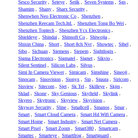
Sesco Security
,
Seteye
,
Setik
,
Seven Systems
,
Sgs
,
Shamim
,
Shany
,
Sharx Security
,
Shenwhen Neo Electronic Co
,
Shenzhen
,
Shenzhen Reecam Tech.ltd.
,
Shenzhen Tong Bo Wei
,
Shenzhen Toptech
,
Shenzhen Ycx Electronics
,
Shieldeye
,
Shindai
,
Shinsoft Co
,
Shiwojia
,
Shixin China
,
Short
,
Short 8ch Nvr
,
Showtec
,
Sibel
,
Sibo
,
Sichuan
,
Siemens
,
Siepem
,
Sightlogix
,
Sigma Electronics
,
Sigmatel
,
Signet
,
Sikvio
,
Silent Sentinel
,
Silicon Labs
,
Silvus
,
Simi Ip Camera Viewer
,
Simicam
,
Simshine
,
Sineoji
,
Sinocam
,
Sinovision
,
Sionyx
,
Sip
,
Siqura
,
Siricom
,
Sisview
,
Sitecom
,
Sjet
,
Sk Tel
,
Skilleye
,
Skjm
,
Sklad
,
Skone
,
Sky Genious
,
Skyfield
,
Skylink
,
Skyreo
,
Skytronic
,
Skyview
,
Skyvision
,
Skyway Security
,
Sline
,
Smallcell
,
Smanos
,
Smar
,
Smart
,
Smart Cloud Camera
,
Smart Hd Wifi Camera
,
Smart Home
,
Smart Industry
,
Smart Net Camera
,
Smart Pixel
,
Smart Zoom
,
Smart380
,
Smartcam
,
Smartec
,
Smarteye
,
Smartfrog
,
Smartguard
,