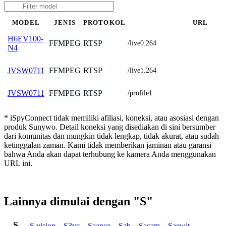
MODEL
JENIS
PROTOKOL
URL
H6EV100-
FFMPEG
RTSP
/live0.264
N4
FFMPEG
RTSP
JVSW0711
/live1.264
FFMPEG
RTSP
JVSW0711
/profile1
* iSpyConnect tidak memiliki afiliasi, koneksi, atau asosiasi dengan
produk Sunywo. Detail koneksi yang disediakan di sini bersumber
dari komunitas dan mungkin tidak lengkap, tidak akurat, atau sudah
ketinggalan zaman. Kami tidak memberikan jaminan atau garansi
bahwa Anda akan dapat terhubung ke kamera Anda menggunakan
URL ini.
Lainnya dimulai dengan "S"
S
S.vision
,
S3vc
,
Saance
,
Sab
,
Sacam
,
Saewit
,