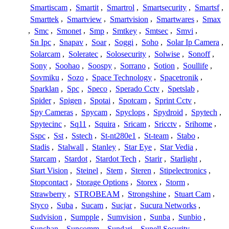
Smartiscam
,
Smartit
,
Smartrol
,
Smartsecurity
,
Smartsf
,
Smarttek
,
Smartview
,
Smartvision
,
Smartwares
,
Smax
,
Smc
,
Smonet
,
Smp
,
Smtkey
,
Smtsec
,
Smvi
,
Sn Ipc
,
Snapav
,
Soar
,
Soggi
,
Soho
,
Solar Ip Camera
,
Solarcam
,
Soleratec
,
Solosecurity
,
Solwise
,
Sonoff
,
Sony
,
Soohao
,
Soospy
,
Sorrano
,
Sotion
,
Soullife
,
Sovmiku
,
Sozo
,
Space Technology
,
Spacetronik
,
Sparklan
,
Spc
,
Speco
,
Sperado Cctv
,
Spetslab
,
Spider
,
Spigen
,
Spotai
,
Spotcam
,
Sprint Cctv
,
Spy Cameras
,
Spycam
,
Spyclops
,
Spydroid
,
Spytech
,
Spytecinc
,
Sq11
,
Squira
,
Sricam
,
Sricctv
,
Srihome
,
Sspc
,
Sst
,
Sstech
,
St-nt280e1
,
St-team
,
Stabo
,
Stadis
,
Stalwall
,
Stanley
,
Star Eye
,
Star Vedia
,
Starcam
,
Stardot
,
Stardot Tech
,
Starir
,
Starlight
,
Start Vision
,
Steinel
,
Stem
,
Steren
,
Stipelectronics
,
Stopcontact
,
Storage Options
,
Storex
,
Storm
,
Strawberry
,
STROBEAM
,
Strongshine
,
Stuart Cam
,
Styco
,
Suba
,
Sucam
,
Sucjar
,
Sucura Networks
,
Sudvision
,
Sumpple
,
Sumvision
,
Sunba
,
Sunbio
,
Sunchan
,
Suncomm
,
Sundari
,
Sunell Security
,