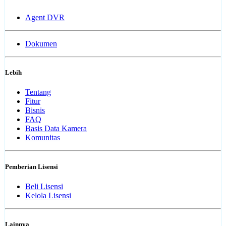
Agent DVR
Dokumen
Lebih
Tentang
Fitur
Bisnis
FAQ
Basis Data Kamera
Komunitas
Pemberian Lisensi
Beli Lisensi
Kelola Lisensi
Lainnya