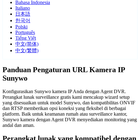
Bahasa Indonesia
Italiano
日本語
한국어
Polski
Português
Tiếng Việt
中文(简体)
中文(繁體)
Panduan Pengaturan URL Kamera IP
Sunywo
Konfigurasikan Sunywo kamera IP Anda dengan Agent DVR.
Perangkat lunak surveillance gratis kami mencakup wizard setup
yang disesuaikan untuk model Sunywo, dan kompatibilitas ONVIF
dan RTSP memberikan opsi koneksi yang fleksibel di berbagai
platform. Baik untuk keamanan rumah atau surveillance kantor,
Sunywo kamera dengan Agent DVR menyediakan monitoring yang
andal dan aman.
Perangkat lunak yang kompatibel dengan