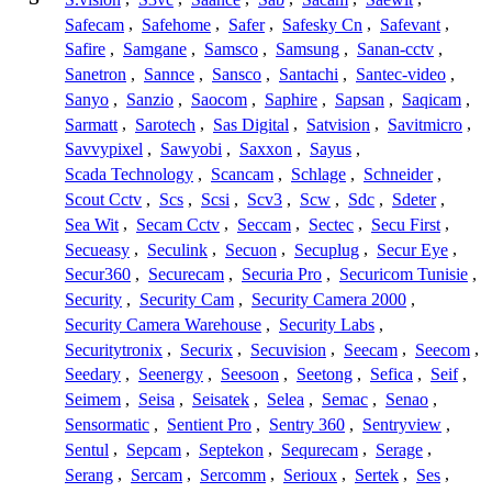
Safecam
,
Safehome
,
Safer
,
Safesky Cn
,
Safevant
,
Safire
,
Samgane
,
Samsco
,
Samsung
,
Sanan-cctv
,
Sanetron
,
Sannce
,
Sansco
,
Santachi
,
Santec-video
,
Sanyo
,
Sanzio
,
Saocom
,
Saphire
,
Sapsan
,
Saqicam
,
Sarmatt
,
Sarotech
,
Sas Digital
,
Satvision
,
Savitmicro
,
Savvypixel
,
Sawyobi
,
Saxxon
,
Sayus
,
Scada Technology
,
Scancam
,
Schlage
,
Schneider
,
Scout Cctv
,
Scs
,
Scsi
,
Scv3
,
Scw
,
Sdc
,
Sdeter
,
Sea Wit
,
Secam Cctv
,
Seccam
,
Sectec
,
Secu First
,
Secueasy
,
Seculink
,
Secuon
,
Secuplug
,
Secur Eye
,
Secur360
,
Securecam
,
Securia Pro
,
Securicom Tunisie
,
Security
,
Security Cam
,
Security Camera 2000
,
Security Camera Warehouse
,
Security Labs
,
Securitytronix
,
Securix
,
Secuvision
,
Seecam
,
Seecom
,
Seedary
,
Seenergy
,
Seesoon
,
Seetong
,
Sefica
,
Seif
,
Seimem
,
Seisa
,
Seisatek
,
Selea
,
Semac
,
Senao
,
Sensormatic
,
Sentient Pro
,
Sentry 360
,
Sentryview
,
Sentul
,
Sepcam
,
Septekon
,
Sequrecam
,
Serage
,
Serang
,
Sercam
,
Sercomm
,
Serioux
,
Sertek
,
Ses
,