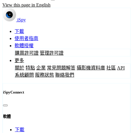
View this page in English
iSpy
下載
使用者指南
軟體授權
購買許可證
管理許可證
更多
關於
特點
企業
常見問題解答
攝影機資料庫
社區
API
系統顧問
服務狀態
聯絡我們
iSpyConnect
軟體
下載