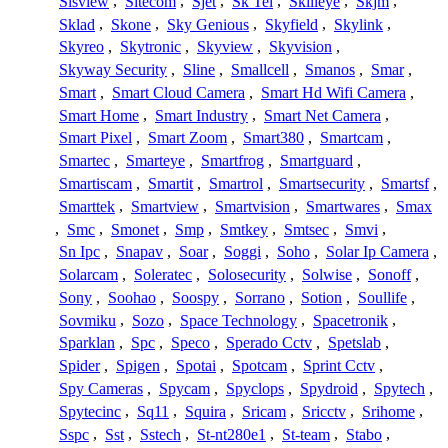
Sisview
,
Sitecom
,
Sjet
,
Sk Tel
,
Skilleye
,
Skjm
,
Sklad
,
Skone
,
Sky Genious
,
Skyfield
,
Skylink
,
Skyreo
,
Skytronic
,
Skyview
,
Skyvision
,
Skyway Security
,
Sline
,
Smallcell
,
Smanos
,
Smar
,
Smart
,
Smart Cloud Camera
,
Smart Hd Wifi Camera
,
Smart Home
,
Smart Industry
,
Smart Net Camera
,
Smart Pixel
,
Smart Zoom
,
Smart380
,
Smartcam
,
Smartec
,
Smarteye
,
Smartfrog
,
Smartguard
,
Smartiscam
,
Smartit
,
Smartrol
,
Smartsecurity
,
Smartsf
,
Smarttek
,
Smartview
,
Smartvision
,
Smartwares
,
Smax
,
Smc
,
Smonet
,
Smp
,
Smtkey
,
Smtsec
,
Smvi
,
Sn Ipc
,
Snapav
,
Soar
,
Soggi
,
Soho
,
Solar Ip Camera
,
Solarcam
,
Soleratec
,
Solosecurity
,
Solwise
,
Sonoff
,
Sony
,
Soohao
,
Soospy
,
Sorrano
,
Sotion
,
Soullife
,
Sovmiku
,
Sozo
,
Space Technology
,
Spacetronik
,
Sparklan
,
Spc
,
Speco
,
Sperado Cctv
,
Spetslab
,
Spider
,
Spigen
,
Spotai
,
Spotcam
,
Sprint Cctv
,
Spy Cameras
,
Spycam
,
Spyclops
,
Spydroid
,
Spytech
,
Spytecinc
,
Sq11
,
Squira
,
Sricam
,
Sricctv
,
Srihome
,
Sspc
,
Sst
,
Sstech
,
St-nt280e1
,
St-team
,
Stabo
,