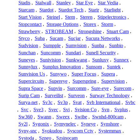
Stadis
,
Stalwall
,
Stanley
,
Star Eye
,
Star Vedia
,
Starcam
,
Stardot
,
Stardot Tech
,
Starir
,
Starlight
,
Start Vision
,
Steinel
,
Stem
,
Steren
,
Stipelectronics
,
Stopcontact
,
Storage Options
,
Storex
,
Storm
,
Strawberry
,
STROBEAM
,
Strongshine
,
Stuart Cam
,
Styco
,
Suba
,
Sucam
,
Sucjar
,
Sucura Networks
,
Sudvision
,
Sumpple
,
Sumvision
,
Sunba
,
Sunbio
,
Sunchan
,
Suncomm
,
Sundari
,
Sunell Security
,
Suneyes
,
Sunivision
,
Sunkwang
,
Sunluxy
,
Sunnex
,
Sunnylux
,
Sunplus Innovation
,
Sunsom
,
Suntek
,
Sunvision Us
,
Sunywo
,
Super Focus
,
Supera
,
Supercircuits
,
Supereye
,
Superspring
,
Supervision
,
Supra Space
,
Supvin
,
Surcomm
,
Sure-eye
,
Surecom
,
Surip Cam
,
Surveilist
,
Surveon
,
Surway Technology
,
Surya-net
,
Sv3c
,
Sv3p
,
Svat
,
Svb International
,
Svbc
,
Svc
,
Sve3
,
Svec
,
Svi
,
Svision Co
,
Svn
,
Svplus
,
Sw360
,
Swann
,
Sweex
,
Swibe
,
Swnhd-800cam
,
Sy2l
,
Sygonix
,
Symynelec
,
Syneye
,
Synshore
,
Syny-snc
,
Syokudou
,
Syscom Cctv
,
Systemmax
,
Systoda
,
Szneo
,
Szsinocam