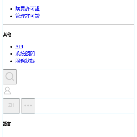
購買許可證
管理許可證
其他
API
系統顧問
服務狀態
ZH
語言