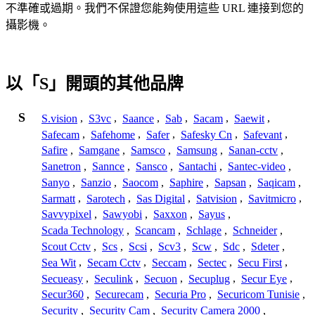
不準確或過期。我們不保證您能夠使用這些 URL 連接到您的
攝影機。
以「S」開頭的其他品牌
S
S.vision
,
S3vc
,
Saance
,
Sab
,
Sacam
,
Saewit
,
Safecam
,
Safehome
,
Safer
,
Safesky Cn
,
Safevant
,
Safire
,
Samgane
,
Samsco
,
Samsung
,
Sanan-cctv
,
Sanetron
,
Sannce
,
Sansco
,
Santachi
,
Santec-video
,
Sanyo
,
Sanzio
,
Saocom
,
Saphire
,
Sapsan
,
Saqicam
,
Sarmatt
,
Sarotech
,
Sas Digital
,
Satvision
,
Savitmicro
,
Savvypixel
,
Sawyobi
,
Saxxon
,
Sayus
,
Scada Technology
,
Scancam
,
Schlage
,
Schneider
,
Scout Cctv
,
Scs
,
Scsi
,
Scv3
,
Scw
,
Sdc
,
Sdeter
,
Sea Wit
,
Secam Cctv
,
Seccam
,
Sectec
,
Secu First
,
Secueasy
,
Seculink
,
Secuon
,
Secuplug
,
Secur Eye
,
Secur360
,
Securecam
,
Securia Pro
,
Securicom Tunisie
,
Security
,
Security Cam
,
Security Camera 2000
,