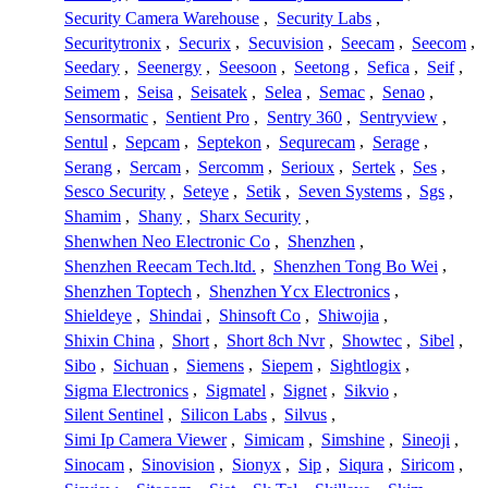
Security Camera Warehouse
,
Security Labs
,
Securitytronix
,
Securix
,
Secuvision
,
Seecam
,
Seecom
,
Seedary
,
Seenergy
,
Seesoon
,
Seetong
,
Sefica
,
Seif
,
Seimem
,
Seisa
,
Seisatek
,
Selea
,
Semac
,
Senao
,
Sensormatic
,
Sentient Pro
,
Sentry 360
,
Sentryview
,
Sentul
,
Sepcam
,
Septekon
,
Sequrecam
,
Serage
,
Serang
,
Sercam
,
Sercomm
,
Serioux
,
Sertek
,
Ses
,
Sesco Security
,
Seteye
,
Setik
,
Seven Systems
,
Sgs
,
Shamim
,
Shany
,
Sharx Security
,
Shenwhen Neo Electronic Co
,
Shenzhen
,
Shenzhen Reecam Tech.ltd.
,
Shenzhen Tong Bo Wei
,
Shenzhen Toptech
,
Shenzhen Ycx Electronics
,
Shieldeye
,
Shindai
,
Shinsoft Co
,
Shiwojia
,
Shixin China
,
Short
,
Short 8ch Nvr
,
Showtec
,
Sibel
,
Sibo
,
Sichuan
,
Siemens
,
Siepem
,
Sightlogix
,
Sigma Electronics
,
Sigmatel
,
Signet
,
Sikvio
,
Silent Sentinel
,
Silicon Labs
,
Silvus
,
Simi Ip Camera Viewer
,
Simicam
,
Simshine
,
Sineoji
,
Sinocam
,
Sinovision
,
Sionyx
,
Sip
,
Siqura
,
Siricom
,