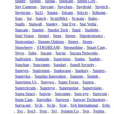
Spider
,
Spigen
,
Spotai
,
Spotcam
,
Sprint Cctv
,
Spy Cameras
,
Spycam
,
Spyclops
,
Spydroid
,
Spytech
,
Spytecinc
,
Sq11
,
Squira
,
Sricam
,
Sricctv
,
Srihome
,
Sspc
,
Sst
,
Sstech
,
St-nt280e1
,
St-team
,
Stabo
,
Stadis
,
Stalwall
,
Stanley
,
Star Eye
,
Star Vedia
,
Starcam
,
Stardot
,
Stardot Tech
,
Starir
,
Starlight
,
Start Vision
,
Steinel
,
Stem
,
Steren
,
Stipelectronics
,
Stopcontact
,
Storage Options
,
Storex
,
Storm
,
Strawberry
,
STROBEAM
,
Strongshine
,
Stuart Cam
,
Styco
,
Suba
,
Sucam
,
Sucjar
,
Sucura Networks
,
Sudvision
,
Sumpple
,
Sumvision
,
Sunba
,
Sunbio
,
Sunchan
,
Suncomm
,
Sundari
,
Sunell Security
,
Suneyes
,
Sunivision
,
Sunkwang
,
Sunluxy
,
Sunnex
,
Sunnylux
,
Sunplus Innovation
,
Sunsom
,
Suntek
,
Sunvision Us
,
Sunywo
,
Super Focus
,
Supera
,
Supercircuits
,
Supereye
,
Superspring
,
Supervision
,
Supra Space
,
Supvin
,
Surcomm
,
Sure-eye
,
Surecom
,
Surip Cam
,
Surveilist
,
Surveon
,
Surway Technology
,
Surya-net
,
Sv3c
,
Sv3p
,
Svat
,
Svb International
,
Svbc
,
Svc
,
Sve3
,
Svec
,
Svi
,
Svision Co
,
Svn
,
Svplus
,