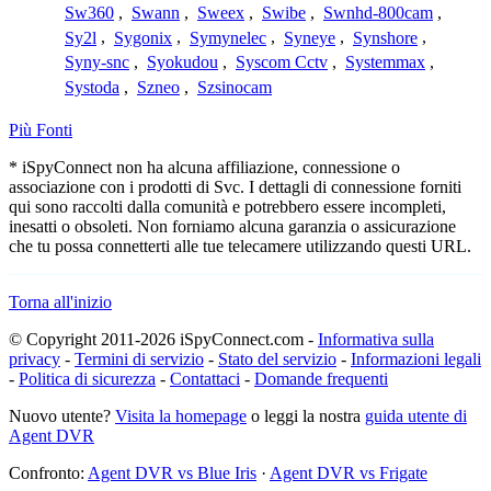
Sw360
,
Swann
,
Sweex
,
Swibe
,
Swnhd-800cam
,
Sy2l
,
Sygonix
,
Symynelec
,
Syneye
,
Synshore
,
Syny-snc
,
Syokudou
,
Syscom Cctv
,
Systemmax
,
Systoda
,
Szneo
,
Szsinocam
Più Fonti
* iSpyConnect non ha alcuna affiliazione, connessione o
associazione con i prodotti di Svc. I dettagli di connessione forniti
qui sono raccolti dalla comunità e potrebbero essere incompleti,
inesatti o obsoleti. Non forniamo alcuna garanzia o assicurazione
che tu possa connetterti alle tue telecamere utilizzando questi URL.
Torna all'inizio
© Copyright 2011-2026 iSpyConnect.com -
Informativa sulla
privacy
-
Termini di servizio
-
Stato del servizio
-
Informazioni legali
-
Politica di sicurezza
-
Contattaci
-
Domande frequenti
Nuovo utente?
Visita la homepage
o leggi la nostra
guida utente di
Agent DVR
Confronto:
Agent DVR vs Blue Iris
·
Agent DVR vs Frigate