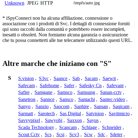
JPEG
HTTP
Unknown
/tmpfs/auto.jpg
* iSpyConnect non ha alcuna affiliazione, connessione o
associazione con i prodotti di Svc. I dettagli di connessione forniti
qui sono raccolti dalla comunità e potrebbero essere incompleti,
inesatti o obsoleti. Non forniamo alcuna garanzia o assicurazione
che tu possa connetterti alle tue telecamere utilizzando questi URL.
Altre marche che iniziano con "S"
S
S.vision
,
S3vc
,
Saance
,
Sab
,
Sacam
,
Saewit
,
Safecam
,
Safehome
,
Safer
,
Safesky Cn
,
Safevant
,
Safire
,
Samgane
,
Samsco
,
Samsung
,
Sanan-cctv
,
Sanetron
,
Sannce
,
Sansco
,
Santachi
,
Santec-video
,
Sanyo
,
Sanzio
,
Saocom
,
Saphire
,
Sapsan
,
Saqicam
,
Sarmatt
,
Sarotech
,
Sas Digital
,
Satvision
,
Savitmicro
,
Savvypixel
,
Sawyobi
,
Saxxon
,
Sayus
,
Scada Technology
,
Scancam
,
Schlage
,
Schneider
,
Scout Cctv
,
Scs
,
Scsi
,
Scv3
,
Scw
,
Sdc
,
Sdeter
,