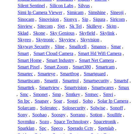
Silent Sentinel
,
Silicon Labs
,
Silvus
,
Simi Ip Camera Viewer
,
Simicam
,
Simshine
,
Sineoji
,
Sinocam
,
Sinovision
,
Sionyx
,
Sip
,
Siqura
,
Siricom
,
Sisview
,
Sitecom
,
Sjet
,
Sk Tel
,
Skilleye
,
Skjm
,
Sklad
,
Skone
,
Sky Genious
,
Skyfield
,
Skylink
,
Skyreo
,
Skytronic
,
Skyview
,
Skyvision
,
Skyway Security
,
Sline
,
Smallcell
,
Smanos
,
Smar
,
Smart
,
Smart Cloud Camera
,
Smart Hd Wifi Camera
,
Smart Home
,
Smart Industry
,
Smart Net Camera
,
Smart Pixel
,
Smart Zoom
,
Smart380
,
Smartcam
,
Smartec
,
Smarteye
,
Smartfrog
,
Smartguard
,
Smartiscam
,
Smartit
,
Smartrol
,
Smartsecurity
,
Smartsf
,
Smarttek
,
Smartview
,
Smartvision
,
Smartwares
,
Smax
,
Smc
,
Smonet
,
Smp
,
Smtkey
,
Smtsec
,
Smvi
,
Sn Ipc
,
Snapav
,
Soar
,
Soggi
,
Soho
,
Solar Ip Camera
,
Solarcam
,
Soleratec
,
Solosecurity
,
Solwise
,
Sonoff
,
Sony
,
Soohao
,
Soospy
,
Sorrano
,
Sotion
,
Soullife
,
Sovmiku
,
Sozo
,
Space Technology
,
Spacetronik
,
Sparklan
,
Spc
,
Speco
,
Sperado Cctv
,
Spetslab
,