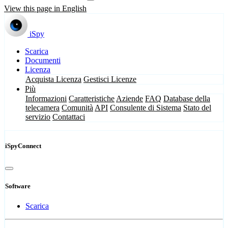
View this page in English
iSpy
Scarica
Documenti
Licenza
Acquista Licenza
Gestisci Licenze
Più
Informazioni
Caratteristiche
Aziende
FAQ
Database della
telecamera
Comunità
API
Consulente di Sistema
Stato del
servizio
Contattaci
iSpyConnect
Software
Scarica