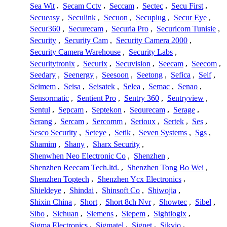
Sea Wit
,
Secam Cctv
,
Seccam
,
Sectec
,
Secu First
,
Secueasy
,
Seculink
,
Secuon
,
Secuplug
,
Secur Eye
,
Secur360
,
Securecam
,
Securia Pro
,
Securicom Tunisie
,
Security
,
Security Cam
,
Security Camera 2000
,
Security Camera Warehouse
,
Security Labs
,
Securitytronix
,
Securix
,
Secuvision
,
Seecam
,
Seecom
,
Seedary
,
Seenergy
,
Seesoon
,
Seetong
,
Sefica
,
Seif
,
Seimem
,
Seisa
,
Seisatek
,
Selea
,
Semac
,
Senao
,
Sensormatic
,
Sentient Pro
,
Sentry 360
,
Sentryview
,
Sentul
,
Sepcam
,
Septekon
,
Sequrecam
,
Serage
,
Serang
,
Sercam
,
Sercomm
,
Serioux
,
Sertek
,
Ses
,
Sesco Security
,
Seteye
,
Setik
,
Seven Systems
,
Sgs
,
Shamim
,
Shany
,
Sharx Security
,
Shenwhen Neo Electronic Co
,
Shenzhen
,
Shenzhen Reecam Tech.ltd.
,
Shenzhen Tong Bo Wei
,
Shenzhen Toptech
,
Shenzhen Ycx Electronics
,
Shieldeye
,
Shindai
,
Shinsoft Co
,
Shiwojia
,
Shixin China
,
Short
,
Short 8ch Nvr
,
Showtec
,
Sibel
,
Sibo
,
Sichuan
,
Siemens
,
Siepem
,
Sightlogix
,
Sigma Electronics
,
Sigmatel
,
Signet
,
Sikvio
,