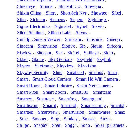
Shieldeye
,
Shindai
,
Shinsoft Co
,
Shiwojia
,
Shixin China
,
Short
,
Short 8ch Nvr
,
Showtec
,
Sibel
,
Sibo
,
Sichuan
,
Siemens
,
Siepem
,
Sightlogix
,
Sigma Electronics
,
Sigmatel
,
Signet
,
Sikvio
,
Silent Sentinel
,
Silicon Labs
,
Silvus
,
Simi Ip Camera Viewer
,
Simicam
,
Simshine
,
Sineoji
,
Sinocam
,
Sinovision
,
Sionyx
,
Sip
,
Siqura
,
Siricom
,
Sisview
,
Sitecom
,
Sjet
,
Sk Tel
,
Skilleye
,
Skjm
,
Sklad
,
Skone
,
Sky Genious
,
Skyfield
,
Skylink
,
Skyreo
,
Skytronic
,
Skyview
,
Skyvision
,
Skyway Security
,
Sline
,
Smallcell
,
Smanos
,
Smar
,
Smart
,
Smart Cloud Camera
,
Smart Hd Wifi Camera
,
Smart Home
,
Smart Industry
,
Smart Net Camera
,
Smart Pixel
,
Smart Zoom
,
Smart380
,
Smartcam
,
Smartec
,
Smarteye
,
Smartfrog
,
Smartguard
,
Smartiscam
,
Smartit
,
Smartrol
,
Smartsecurity
,
Smartsf
,
Smarttek
,
Smartview
,
Smartvision
,
Smartwares
,
Smax
,
Smc
,
Smonet
,
Smp
,
Smtkey
,
Smtsec
,
Smvi
,
Sn Ipc
,
Snapav
,
Soar
,
Soggi
,
Soho
,
Solar Ip Camera
,