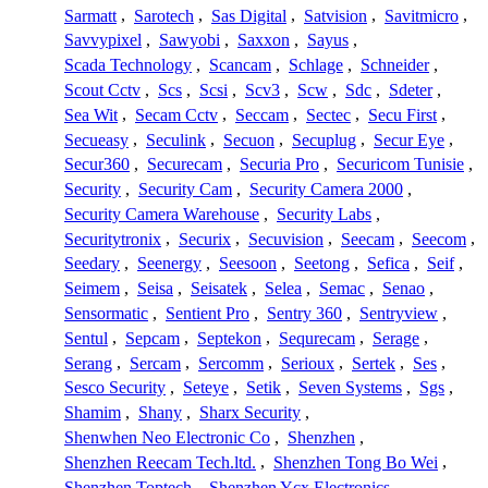
Sarmatt
,
Sarotech
,
Sas Digital
,
Satvision
,
Savitmicro
,
Savvypixel
,
Sawyobi
,
Saxxon
,
Sayus
,
Scada Technology
,
Scancam
,
Schlage
,
Schneider
,
Scout Cctv
,
Scs
,
Scsi
,
Scv3
,
Scw
,
Sdc
,
Sdeter
,
Sea Wit
,
Secam Cctv
,
Seccam
,
Sectec
,
Secu First
,
Secueasy
,
Seculink
,
Secuon
,
Secuplug
,
Secur Eye
,
Secur360
,
Securecam
,
Securia Pro
,
Securicom Tunisie
,
Security
,
Security Cam
,
Security Camera 2000
,
Security Camera Warehouse
,
Security Labs
,
Securitytronix
,
Securix
,
Secuvision
,
Seecam
,
Seecom
,
Seedary
,
Seenergy
,
Seesoon
,
Seetong
,
Sefica
,
Seif
,
Seimem
,
Seisa
,
Seisatek
,
Selea
,
Semac
,
Senao
,
Sensormatic
,
Sentient Pro
,
Sentry 360
,
Sentryview
,
Sentul
,
Sepcam
,
Septekon
,
Sequrecam
,
Serage
,
Serang
,
Sercam
,
Sercomm
,
Serioux
,
Sertek
,
Ses
,
Sesco Security
,
Seteye
,
Setik
,
Seven Systems
,
Sgs
,
Shamim
,
Shany
,
Sharx Security
,
Shenwhen Neo Electronic Co
,
Shenzhen
,
Shenzhen Reecam Tech.ltd.
,
Shenzhen Tong Bo Wei
,
Shenzhen Toptech
,
Shenzhen Ycx Electronics
,