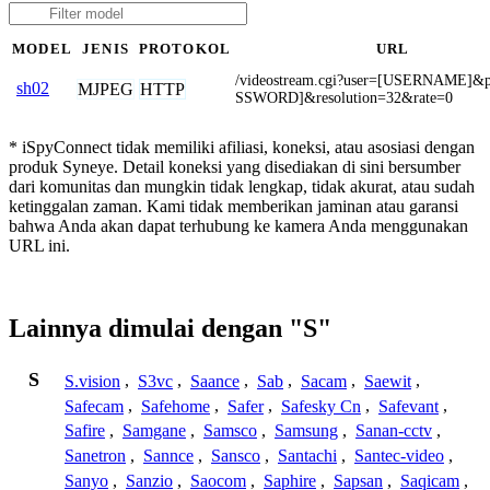
MODEL
JENIS
PROTOKOL
URL
/videostream.cgi?user=[USERNAME]&
sh02
MJPEG
HTTP
SSWORD]&resolution=32&rate=0
* iSpyConnect tidak memiliki afiliasi, koneksi, atau asosiasi dengan
produk Syneye. Detail koneksi yang disediakan di sini bersumber
dari komunitas dan mungkin tidak lengkap, tidak akurat, atau sudah
ketinggalan zaman. Kami tidak memberikan jaminan atau garansi
bahwa Anda akan dapat terhubung ke kamera Anda menggunakan
URL ini.
Lainnya dimulai dengan "S"
S
S.vision
,
S3vc
,
Saance
,
Sab
,
Sacam
,
Saewit
,
Safecam
,
Safehome
,
Safer
,
Safesky Cn
,
Safevant
,
Safire
,
Samgane
,
Samsco
,
Samsung
,
Sanan-cctv
,
Sanetron
,
Sannce
,
Sansco
,
Santachi
,
Santec-video
,
Sanyo
,
Sanzio
,
Saocom
,
Saphire
,
Sapsan
,
Saqicam
,