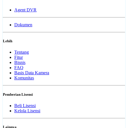
Agent DVR
Dokumen
Lebih
Tentang
Fitur
Bisnis
FAQ
Basis Data Kamera
Komunitas
Pemberian Lisensi
Beli Lisensi
Kelola Lisensi
Lainnya