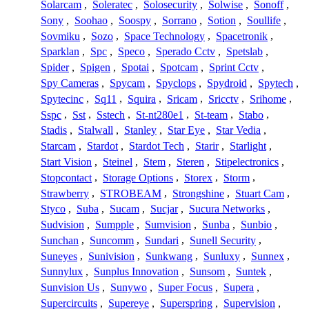
Solarcam
,
Soleratec
,
Solosecurity
,
Solwise
,
Sonoff
,
Sony
,
Soohao
,
Soospy
,
Sorrano
,
Sotion
,
Soullife
,
Sovmiku
,
Sozo
,
Space Technology
,
Spacetronik
,
Sparklan
,
Spc
,
Speco
,
Sperado Cctv
,
Spetslab
,
Spider
,
Spigen
,
Spotai
,
Spotcam
,
Sprint Cctv
,
Spy Cameras
,
Spycam
,
Spyclops
,
Spydroid
,
Spytech
,
Spytecinc
,
Sq11
,
Squira
,
Sricam
,
Sricctv
,
Srihome
,
Sspc
,
Sst
,
Sstech
,
St-nt280e1
,
St-team
,
Stabo
,
Stadis
,
Stalwall
,
Stanley
,
Star Eye
,
Star Vedia
,
Starcam
,
Stardot
,
Stardot Tech
,
Starir
,
Starlight
,
Start Vision
,
Steinel
,
Stem
,
Steren
,
Stipelectronics
,
Stopcontact
,
Storage Options
,
Storex
,
Storm
,
Strawberry
,
STROBEAM
,
Strongshine
,
Stuart Cam
,
Styco
,
Suba
,
Sucam
,
Sucjar
,
Sucura Networks
,
Sudvision
,
Sumpple
,
Sumvision
,
Sunba
,
Sunbio
,
Sunchan
,
Suncomm
,
Sundari
,
Sunell Security
,
Suneyes
,
Sunivision
,
Sunkwang
,
Sunluxy
,
Sunnex
,
Sunnylux
,
Sunplus Innovation
,
Sunsom
,
Suntek
,
Sunvision Us
,
Sunywo
,
Super Focus
,
Supera
,
Supercircuits
,
Supereye
,
Superspring
,
Supervision
,