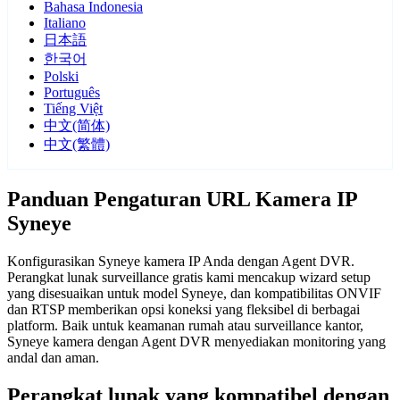
Bahasa Indonesia
Italiano
日本語
한국어
Polski
Português
Tiếng Việt
中文(简体)
中文(繁體)
Panduan Pengaturan URL Kamera IP
Syneye
Konfigurasikan Syneye kamera IP Anda dengan Agent DVR.
Perangkat lunak surveillance gratis kami mencakup wizard setup
yang disesuaikan untuk model Syneye, dan kompatibilitas ONVIF
dan RTSP memberikan opsi koneksi yang fleksibel di berbagai
platform. Baik untuk keamanan rumah atau surveillance kantor,
Syneye kamera dengan Agent DVR menyediakan monitoring yang
andal dan aman.
Perangkat lunak yang kompatibel dengan