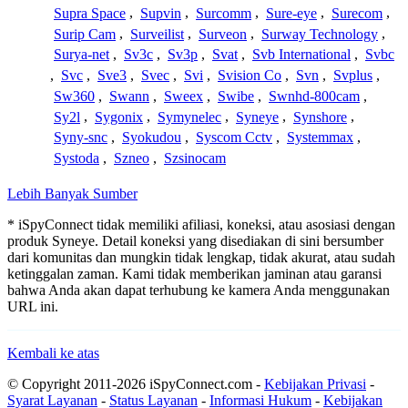
Supra Space
,
Supvin
,
Surcomm
,
Sure-eye
,
Surecom
,
Surip Cam
,
Surveilist
,
Surveon
,
Surway Technology
,
Surya-net
,
Sv3c
,
Sv3p
,
Svat
,
Svb International
,
Svbc
,
Svc
,
Sve3
,
Svec
,
Svi
,
Svision Co
,
Svn
,
Svplus
,
Sw360
,
Swann
,
Sweex
,
Swibe
,
Swnhd-800cam
,
Sy2l
,
Sygonix
,
Symynelec
,
Syneye
,
Synshore
,
Syny-snc
,
Syokudou
,
Syscom Cctv
,
Systemmax
,
Systoda
,
Szneo
,
Szsinocam
Lebih Banyak Sumber
* iSpyConnect tidak memiliki afiliasi, koneksi, atau asosiasi dengan
produk Syneye. Detail koneksi yang disediakan di sini bersumber
dari komunitas dan mungkin tidak lengkap, tidak akurat, atau sudah
ketinggalan zaman. Kami tidak memberikan jaminan atau garansi
bahwa Anda akan dapat terhubung ke kamera Anda menggunakan
URL ini.
Kembali ke atas
© Copyright 2011-2026 iSpyConnect.com -
Kebijakan Privasi
-
Syarat Layanan
-
Status Layanan
-
Informasi Hukum
-
Kebijakan