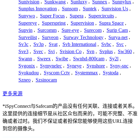
Sunivision
,
Sunkwang
,
Sunluxy
,
Sunnex
,
Sunnylux
,
Sunplus Innovation
,
Sunsom
,
Suntek
,
Sunvision Us
,
Sunywo
,
Super Focus
,
Supera
,
Supercircuits
,
Supereye
,
Superspring
,
Supervision
,
Supra Space
,
Supvin
,
Surcomm
,
Sure-eye
,
Surecom
,
Surip Cam
,
Surveilist
,
Surveon
,
Surway Technology
,
Surya-net
,
Sv3c
,
Sv3p
,
Svat
,
Svb International
,
Svbc
,
Svc
,
Sve3
,
Svec
,
Svi
,
Svision Co
,
Svn
,
Svplus
,
Sw360
,
Swann
,
Sweex
,
Swibe
,
Swnhd-800cam
,
Sy2l
,
Sygonix
,
Symynelec
,
Syneye
,
Synshore
,
Syny-snc
,
Syokudou
,
Syscom Cctv
,
Systemmax
,
Systoda
,
Szneo
,
Szsinocam
更多来源
*iSpyConnect与Safecam的产品没有任何关联、连接或者关系。
这里提供的连接细节是从社区众包而来的，可能不完整、不准
确或者过时。我们不保证或者担保您能够使用这些URL连接
到您的摄像头。