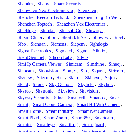
Shamim
,
Shany
,
Sharx Security
,
Shenwhen Neo Electronic Co
,
Shenzhen
,
Shenzhen Reecam Tech.ltd.
,
Shenzhen Tong Bo Wei
,
Shenzhen Toptech
,
Shenzhen Ycx Electronics
,
Shieldeye
,
Shindai
,
Shinsoft Co
,
Shiwojia
,
Shixin China
,
Short
,
Short 8ch Nvr
,
Showtec
,
Sibel
,
Sibo
,
Sichuan
,
Siemens
,
Siepem
,
Sightlogix
,
Sigma Electronics
,
Sigmatel
,
Signet
,
Sikvio
,
Silent Sentinel
,
Silicon Labs
,
Silvus
,
Simi Ip Camera Viewer
,
Simicam
,
Simshine
,
Sineoji
,
Sinocam
,
Sinovision
,
Sionyx
,
Sip
,
Siqura
,
Siricom
,
Sisview
,
Sitecom
,
Sjet
,
Sk Tel
,
Skilleye
,
Skjm
,
Sklad
,
Skone
,
Sky Genious
,
Skyfield
,
Skylink
,
Skyreo
,
Skytronic
,
Skyview
,
Skyvision
,
Skyway Security
,
Sline
,
Smallcell
,
Smanos
,
Smar
,
Smart
,
Smart Cloud Camera
,
Smart Hd Wifi Camera
,
Smart Home
,
Smart Industry
,
Smart Net Camera
,
Smart Pixel
,
Smart Zoom
,
Smart380
,
Smartcam
,
Smartec
,
Smarteye
,
Smartfrog
,
Smartguard
,
Smartiscam
,
Smartit
,
Smartrol
,
Smartsecurity
,
Smartsf
,