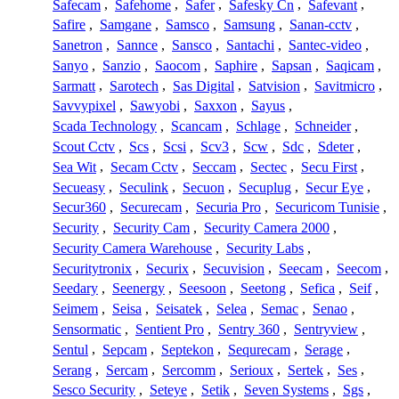
Safecam
,
Safehome
,
Safer
,
Safesky Cn
,
Safevant
,
Safire
,
Samgane
,
Samsco
,
Samsung
,
Sanan-cctv
,
Sanetron
,
Sannce
,
Sansco
,
Santachi
,
Santec-video
,
Sanyo
,
Sanzio
,
Saocom
,
Saphire
,
Sapsan
,
Saqicam
,
Sarmatt
,
Sarotech
,
Sas Digital
,
Satvision
,
Savitmicro
,
Savvypixel
,
Sawyobi
,
Saxxon
,
Sayus
,
Scada Technology
,
Scancam
,
Schlage
,
Schneider
,
Scout Cctv
,
Scs
,
Scsi
,
Scv3
,
Scw
,
Sdc
,
Sdeter
,
Sea Wit
,
Secam Cctv
,
Seccam
,
Sectec
,
Secu First
,
Secueasy
,
Seculink
,
Secuon
,
Secuplug
,
Secur Eye
,
Secur360
,
Securecam
,
Securia Pro
,
Securicom Tunisie
,
Security
,
Security Cam
,
Security Camera 2000
,
Security Camera Warehouse
,
Security Labs
,
Securitytronix
,
Securix
,
Secuvision
,
Seecam
,
Seecom
,
Seedary
,
Seenergy
,
Seesoon
,
Seetong
,
Sefica
,
Seif
,
Seimem
,
Seisa
,
Seisatek
,
Selea
,
Semac
,
Senao
,
Sensormatic
,
Sentient Pro
,
Sentry 360
,
Sentryview
,
Sentul
,
Sepcam
,
Septekon
,
Sequrecam
,
Serage
,
Serang
,
Sercam
,
Sercomm
,
Serioux
,
Sertek
,
Ses
,
Sesco Security
,
Seteye
,
Setik
,
Seven Systems
,
Sgs
,