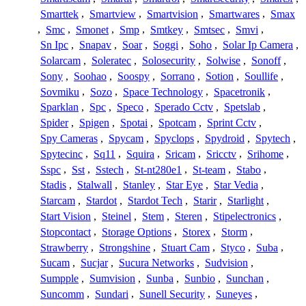
Smarttek
,
Smartview
,
Smartvision
,
Smartwares
,
Smax
,
Smc
,
Smonet
,
Smp
,
Smtkey
,
Smtsec
,
Smvi
,
Sn Ipc
,
Snapav
,
Soar
,
Soggi
,
Soho
,
Solar Ip Camera
,
Solarcam
,
Soleratec
,
Solosecurity
,
Solwise
,
Sonoff
,
Sony
,
Soohao
,
Soospy
,
Sorrano
,
Sotion
,
Soullife
,
Sovmiku
,
Sozo
,
Space Technology
,
Spacetronik
,
Sparklan
,
Spc
,
Speco
,
Sperado Cctv
,
Spetslab
,
Spider
,
Spigen
,
Spotai
,
Spotcam
,
Sprint Cctv
,
Spy Cameras
,
Spycam
,
Spyclops
,
Spydroid
,
Spytech
,
Spytecinc
,
Sq11
,
Squira
,
Sricam
,
Sricctv
,
Srihome
,
Sspc
,
Sst
,
Sstech
,
St-nt280e1
,
St-team
,
Stabo
,
Stadis
,
Stalwall
,
Stanley
,
Star Eye
,
Star Vedia
,
Starcam
,
Stardot
,
Stardot Tech
,
Starir
,
Starlight
,
Start Vision
,
Steinel
,
Stem
,
Steren
,
Stipelectronics
,
Stopcontact
,
Storage Options
,
Storex
,
Storm
,
Strawberry
,
Strongshine
,
Stuart Cam
,
Styco
,
Suba
,
Sucam
,
Sucjar
,
Sucura Networks
,
Sudvision
,
Sumpple
,
Sumvision
,
Sunba
,
Sunbio
,
Sunchan
,
Suncomm
,
Sundari
,
Sunell Security
,
Suneyes
,