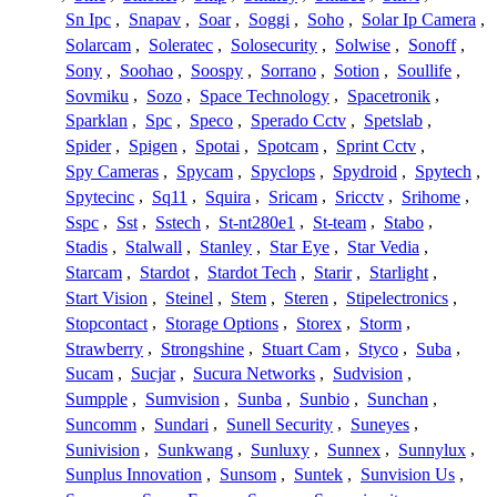
Sn Ipc
,
Snapav
,
Soar
,
Soggi
,
Soho
,
Solar Ip Camera
,
Solarcam
,
Soleratec
,
Solosecurity
,
Solwise
,
Sonoff
,
Sony
,
Soohao
,
Soospy
,
Sorrano
,
Sotion
,
Soullife
,
Sovmiku
,
Sozo
,
Space Technology
,
Spacetronik
,
Sparklan
,
Spc
,
Speco
,
Sperado Cctv
,
Spetslab
,
Spider
,
Spigen
,
Spotai
,
Spotcam
,
Sprint Cctv
,
Spy Cameras
,
Spycam
,
Spyclops
,
Spydroid
,
Spytech
,
Spytecinc
,
Sq11
,
Squira
,
Sricam
,
Sricctv
,
Srihome
,
Sspc
,
Sst
,
Sstech
,
St-nt280e1
,
St-team
,
Stabo
,
Stadis
,
Stalwall
,
Stanley
,
Star Eye
,
Star Vedia
,
Starcam
,
Stardot
,
Stardot Tech
,
Starir
,
Starlight
,
Start Vision
,
Steinel
,
Stem
,
Steren
,
Stipelectronics
,
Stopcontact
,
Storage Options
,
Storex
,
Storm
,
Strawberry
,
Strongshine
,
Stuart Cam
,
Styco
,
Suba
,
Sucam
,
Sucjar
,
Sucura Networks
,
Sudvision
,
Sumpple
,
Sumvision
,
Sunba
,
Sunbio
,
Sunchan
,
Suncomm
,
Sundari
,
Sunell Security
,
Suneyes
,
Sunivision
,
Sunkwang
,
Sunluxy
,
Sunnex
,
Sunnylux
,
Sunplus Innovation
,
Sunsom
,
Suntek
,
Sunvision Us
,