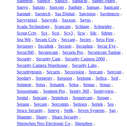
Sanetron
,
Sannce
,
Sansco
,
Santachi
,
Santec-video
,
Sanyo
,
Sanzio
,
Saocom
,
Saphire
,
Sapsan
,
Saqicam
,
Sarmatt
,
Sarotech
,
Sas Digital
,
Satvision
,
Savitmicro
,
Savvypixel
,
Sawyobi
,
Saxxon
,
Sayus
,
Scada Technology
,
Scancam
,
Schlage
,
Schneider
,
Scout Cctv
,
Scs
,
Scsi
,
Scv3
,
Scw
,
Sdc
,
Sdeter
,
Sea Wit
,
Secam Cctv
,
Seccam
,
Sectec
,
Secu First
,
Secueasy
,
Seculink
,
Secuon
,
Secuplug
,
Secur Eye
,
Secur360
,
Securecam
,
Securia Pro
,
Securicom Tunisie
,
Security
,
Security Cam
,
Security Camera 2000
,
Security Camera Warehouse
,
Security Labs
,
Securitytronix
,
Securix
,
Secuvision
,
Seecam
,
Seecom
,
Seedary
,
Seenergy
,
Seesoon
,
Seetong
,
Sefica
,
Seif
,
Seimem
,
Seisa
,
Seisatek
,
Selea
,
Semac
,
Senao
,
Sensormatic
,
Sentient Pro
,
Sentry 360
,
Sentryview
,
Sentul
,
Sepcam
,
Septekon
,
Sequrecam
,
Serage
,
Serang
,
Sercam
,
Sercomm
,
Serioux
,
Sertek
,
Ses
,
Sesco Security
,
Seteye
,
Setik
,
Seven Systems
,
Sgs
,
Shamim
,
Shany
,
Sharx Security
,
Shenwhen Neo Electronic Co
,
Shenzhen
,