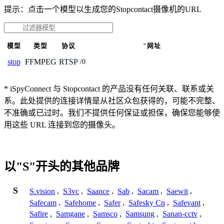
提示：点击一个模型以生成您的Stopcontact摄像机的URL
模型
类型
协议
"网址
FFMPEG
RTSP
stop
/0
* iSpyConnect 与 Stopcontact 的产品没有任何关联、联系或关
系。此处提供的连接详情是从社区众包获得的，可能不完整、
不准确或已过时。我们不提供任何保证或担保，确保您能够使
用这些 URL 连接到您的摄像头。
以"S"开头的其他品牌
S
S.vision
,
S3vc
,
Saance
,
Sab
,
Sacam
,
Saewit
,
Safecam
,
Safehome
,
Safer
,
Safesky Cn
,
Safevant
,
Safire
,
Samgane
,
Samsco
,
Samsung
,
Sanan-cctv
,