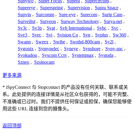
Sunywo
,
Super Focus
,
Supera
,
Supercircuits
,
Supereye
,
Superspring
,
Supervision
,
Supra Space
,
Supvin
,
Surcomm
,
Sure-eye
,
Surecom
,
Surip Cam
,
Surveilist
,
Surveon
,
Surway Technology
,
Surya-net
,
Sv3c
,
Sv3p
,
Svat
,
Svb International
,
Svbc
,
Svc
,
Sve3
,
Svec
,
Svi
,
Svision Co
,
Svn
,
Svplus
,
Sw360
,
Swann
,
Sweex
,
Swibe
,
Swnhd-800cam
,
Sy2l
,
Sygonix
,
Symynelec
,
Syneye
,
Synshore
,
Syny-snc
,
Syokudou
,
Syscom Cctv
,
Systemmax
,
Systoda
,
Szneo
,
Szsinocam
更多来源
* iSpyConnect 与 Stopcontact 的产品没有任何关联、联系或关
系。此处提供的连接详情是从社区众包获得的，可能不完整、
不准确或已过时。我们不提供任何保证或担保，确保您能够使
用这些 URL 连接到您的摄像头。
返回顶部