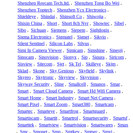
Shenzhen Reecam Tech.ltd.
,
Shenzhen Tong Bo Wei
,
Shenzhen Toptech
,
Shenzhen Ycx Electronics
,
Shieldeye
,
Shindai
,
Shinsoft Co
,
Shiwojia
,
Shixin China
,
Short
,
Short 8ch Nvr
,
Showtec
,
Sibel
,
Sibo
,
Sichuan
,
Siemens
,
Siepem
,
Sightlogix
,
Sigma Electronics
,
Sigmatel
,
Signet
,
Sikvio
,
Silent Sentinel
,
Silicon Labs
,
Silvus
,
Simi Ip Camera Viewer
,
Simicam
,
Simshine
,
Sineoji
,
Sinocam
,
Sinovision
,
Sionyx
,
Sip
,
Siqura
,
Siricom
,
Sisview
,
Sitecom
,
Sjet
,
Sk Tel
,
Skilleye
,
Skjm
,
Sklad
,
Skone
,
Sky Genious
,
Skyfield
,
Skylink
,
Skyreo
,
Skytronic
,
Skyview
,
Skyvision
,
Skyway Security
,
Sline
,
Smallcell
,
Smanos
,
Smar
,
Smart
,
Smart Cloud Camera
,
Smart Hd Wifi Camera
,
Smart Home
,
Smart Industry
,
Smart Net Camera
,
Smart Pixel
,
Smart Zoom
,
Smart380
,
Smartcam
,
Smartec
,
Smarteye
,
Smartfrog
,
Smartguard
,
Smartiscam
,
Smartit
,
Smartrol
,
Smartsecurity
,
Smartsf
,
Smarttek
,
Smartview
,
Smartvision
,
Smartwares
,
Smax
,
Smc
,
Smonet
,
Smp
,
Smtkey
,
Smtsec
,
Smvi
,