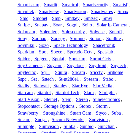
Smartiscam
,
Smartit
,
Smartrol
,
Smartsecurity
,
Smartsf
,
Smarttek
,
Smartview
,
Smartvision
,
Smartwares
,
Smax
,
Smc
,
Smonet
,
Smp
,
Smtkey
,
Smtsec
,
Smvi
,
Sn Ipc
,
Snapav
,
Soar
,
Soggi
,
Soho
,
Solar Ip Camera
,
Solarcam
,
Soleratec
,
Solosecurity
,
Solwise
,
Sonoff
,
Sony
,
Soohao
,
Soospy
,
Sorrano
,
Sotion
,
Soullife
,
Sovmiku
,
Sozo
,
Space Technology
,
Spacetronik
,
Sparklan
,
Spc
,
Speco
,
Sperado Cctv
,
Spetslab
,
Spider
,
Spigen
,
Spotai
,
Spotcam
,
Sprint Cctv
,
Spy Cameras
,
Spycam
,
Spyclops
,
Spydroid
,
Spytech
,
Spytecinc
,
Sq11
,
Squira
,
Sricam
,
Sricctv
,
Srihome
,
Sspc
,
Sst
,
Sstech
,
St-nt280e1
,
St-team
,
Stabo
,
Stadis
,
Stalwall
,
Stanley
,
Star Eye
,
Star Vedia
,
Starcam
,
Stardot
,
Stardot Tech
,
Starir
,
Starlight
,
Start Vision
,
Steinel
,
Stem
,
Steren
,
Stipelectronics
,
Stopcontact
,
Storage Options
,
Storex
,
Storm
,
Strawberry
,
Strongshine
,
Stuart Cam
,
Styco
,
Suba
,
Sucam
,
Sucjar
,
Sucura Networks
,
Sudvision
,
Sumpple
,
Sumvision
,
Sunba
,
Sunbio
,
Sunchan
,