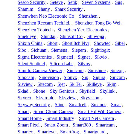
Sesco Security
,
Seteye
,
Setik
,
Seven Systems
,
Sgs
,
Shamim
,
Shany
,
Sharx Security
,
Shenwhen Neo Electronic Co
,
Shenzhen
,
Shenzhen Reecam Tech.ltd.
,
Shenzhen Tong Bo Wei
,
Shenzhen Toptech
,
Shenzhen Ycx Electronics
,
Shieldeye
,
Shindai
,
Shinsoft Co
,
Shiwojia
,
Shixin China
,
Short
,
Short 8ch Nvr
,
Showtec
,
Sibel
,
Sibo
,
Sichuan
,
Siemens
,
Siepem
,
Sightlogix
,
Sigma Electronics
,
Sigmatel
,
Signet
,
Sikvio
,
Silent Sentinel
,
Silicon Labs
,
Silvus
,
Simi Ip Camera Viewer
,
Simicam
,
Simshine
,
Sineoji
,
Sinocam
,
Sinovision
,
Sionyx
,
Sip
,
Siqura
,
Siricom
,
Sisview
,
Sitecom
,
Sjet
,
Sk Tel
,
Skilleye
,
Skjm
,
Sklad
,
Skone
,
Sky Genious
,
Skyfield
,
Skylink
,
Skyreo
,
Skytronic
,
Skyview
,
Skyvision
,
Skyway Security
,
Sline
,
Smallcell
,
Smanos
,
Smar
,
Smart
,
Smart Cloud Camera
,
Smart Hd Wifi Camera
,
Smart Home
,
Smart Industry
,
Smart Net Camera
,
Smart Pixel
,
Smart Zoom
,
Smart380
,
Smartcam
,
Smartec
,
Smarteye
,
Smartfrog
,
Smartguard
,