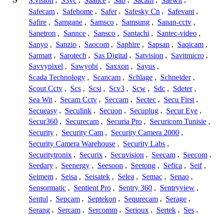
S.vision
,
S3vc
,
Saance
,
Sab
,
Sacam
,
Saewit
,
Safecam
,
Safehome
,
Safer
,
Safesky Cn
,
Safevant
,
Safire
,
Samgane
,
Samsco
,
Samsung
,
Sanan-cctv
,
Sanetron
,
Sannce
,
Sansco
,
Santachi
,
Santec-video
,
Sanyo
,
Sanzio
,
Saocom
,
Saphire
,
Sapsan
,
Saqicam
,
Sarmatt
,
Sarotech
,
Sas Digital
,
Satvision
,
Savitmicro
,
Savvypixel
,
Sawyobi
,
Saxxon
,
Sayus
,
Scada Technology
,
Scancam
,
Schlage
,
Schneider
,
Scout Cctv
,
Scs
,
Scsi
,
Scv3
,
Scw
,
Sdc
,
Sdeter
,
Sea Wit
,
Secam Cctv
,
Seccam
,
Sectec
,
Secu First
,
Secueasy
,
Seculink
,
Secuon
,
Secuplug
,
Secur Eye
,
Secur360
,
Securecam
,
Securia Pro
,
Securicom Tunisie
,
Security
,
Security Cam
,
Security Camera 2000
,
Security Camera Warehouse
,
Security Labs
,
Securitytronix
,
Securix
,
Secuvision
,
Seecam
,
Seecom
,
Seedary
,
Seenergy
,
Seesoon
,
Seetong
,
Sefica
,
Seif
,
Seimem
,
Seisa
,
Seisatek
,
Selea
,
Semac
,
Senao
,
Sensormatic
,
Sentient Pro
,
Sentry 360
,
Sentryview
,
Sentul
,
Sepcam
,
Septekon
,
Sequrecam
,
Serage
,
Serang
,
Sercam
,
Sercomm
,
Serioux
,
Sertek
,
Ses
,