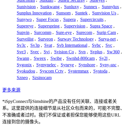
Suncomm
,
Sundari
,
Sunell Security
,
Suneyes
,
Sunivision
,
Sunkwang
,
Sunluxy
,
Sunnex
,
Sunnylux
,
Sunplus Innovation
,
Sunsom
,
Suntek
,
Sunvision Us
,
Sunywo
,
Super Focus
,
Supera
,
Supercircuits
,
Supereye
,
Superspring
,
Supervision
,
Supra Space
,
Supvin
,
Surcomm
,
Sure-eye
,
Surecom
,
Surip Cam
,
Surveilist
,
Surveon
,
Surway Technology
,
Surya-net
,
Sv3c
,
Sv3p
,
Svat
,
Svb International
,
Svbc
,
Svc
,
Sve3
,
Svec
,
Svi
,
Svision Co
,
Svn
,
Svplus
,
Sw360
,
Swann
,
Sweex
,
Swibe
,
Swnhd-800cam
,
Sy2l
,
Sygonix
,
Symynelec
,
Syneye
,
Synshore
,
Syny-snc
,
Syokudou
,
Syscom Cctv
,
Systemmax
,
Systoda
,
Szneo
,
Szsinocam
更多来源
*iSpyConnect与Simshine的产品没有任何关联、连接或者关
系。这里提供的连接细节是从社区众包而来的，可能不完整、
不准确或者过时。我们不保证或者担保您能够使用这些URL
连接到您的摄像头。