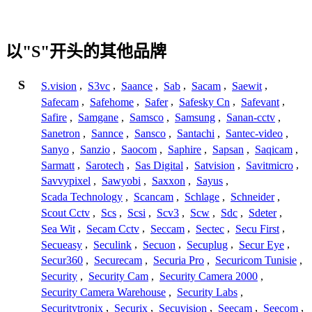
以"S"开头的其他品牌
S
S.vision
,
S3vc
,
Saance
,
Sab
,
Sacam
,
Saewit
,
Safecam
,
Safehome
,
Safer
,
Safesky Cn
,
Safevant
,
Safire
,
Samgane
,
Samsco
,
Samsung
,
Sanan-cctv
,
Sanetron
,
Sannce
,
Sansco
,
Santachi
,
Santec-video
,
Sanyo
,
Sanzio
,
Saocom
,
Saphire
,
Sapsan
,
Saqicam
,
Sarmatt
,
Sarotech
,
Sas Digital
,
Satvision
,
Savitmicro
,
Savvypixel
,
Sawyobi
,
Saxxon
,
Sayus
,
Scada Technology
,
Scancam
,
Schlage
,
Schneider
,
Scout Cctv
,
Scs
,
Scsi
,
Scv3
,
Scw
,
Sdc
,
Sdeter
,
Sea Wit
,
Secam Cctv
,
Seccam
,
Sectec
,
Secu First
,
Secueasy
,
Seculink
,
Secuon
,
Secuplug
,
Secur Eye
,
Secur360
,
Securecam
,
Securia Pro
,
Securicom Tunisie
,
Security
,
Security Cam
,
Security Camera 2000
,
Security Camera Warehouse
,
Security Labs
,
Securitytronix
,
Securix
,
Secuvision
,
Seecam
,
Seecom
,