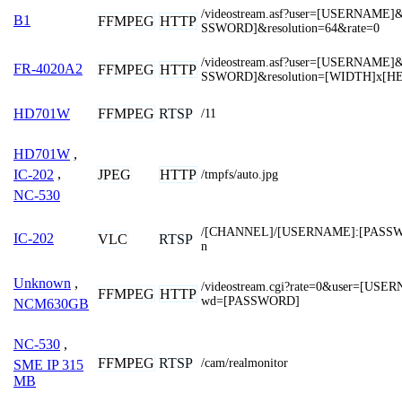
/videostream.asf?user=[USERNAME
B1
FFMPEG
HTTP
SSWORD]&resolution=64&rate=0
/videostream.asf?user=[USERNAME
FR-4020A2
FFMPEG
HTTP
SSWORD]&resolution=[WIDTH]x[H
FFMPEG
RTSP
HD701W
/11
HD701W
,
JPEG
HTTP
IC-202
,
/tmpfs/auto.jpg
NC-530
/[CHANNEL]/[USERNAME]:[PASSW
IC-202
VLC
RTSP
n
Unknown
,
/videostream.cgi?rate=0&user=[US
FFMPEG
HTTP
wd=[PASSWORD]
NCM630GB
NC-530
,
FFMPEG
RTSP
/cam/realmonitor
SME IP 315
MB