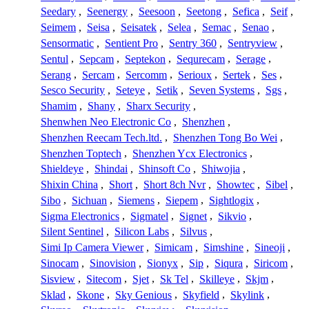
Seedary
,
Seenergy
,
Seesoon
,
Seetong
,
Sefica
,
Seif
,
Seimem
,
Seisa
,
Seisatek
,
Selea
,
Semac
,
Senao
,
Sensormatic
,
Sentient Pro
,
Sentry 360
,
Sentryview
,
Sentul
,
Sepcam
,
Septekon
,
Sequrecam
,
Serage
,
Serang
,
Sercam
,
Sercomm
,
Serioux
,
Sertek
,
Ses
,
Sesco Security
,
Seteye
,
Setik
,
Seven Systems
,
Sgs
,
Shamim
,
Shany
,
Sharx Security
,
Shenwhen Neo Electronic Co
,
Shenzhen
,
Shenzhen Reecam Tech.ltd.
,
Shenzhen Tong Bo Wei
,
Shenzhen Toptech
,
Shenzhen Ycx Electronics
,
Shieldeye
,
Shindai
,
Shinsoft Co
,
Shiwojia
,
Shixin China
,
Short
,
Short 8ch Nvr
,
Showtec
,
Sibel
,
Sibo
,
Sichuan
,
Siemens
,
Siepem
,
Sightlogix
,
Sigma Electronics
,
Sigmatel
,
Signet
,
Sikvio
,
Silent Sentinel
,
Silicon Labs
,
Silvus
,
Simi Ip Camera Viewer
,
Simicam
,
Simshine
,
Sineoji
,
Sinocam
,
Sinovision
,
Sionyx
,
Sip
,
Siqura
,
Siricom
,
Sisview
,
Sitecom
,
Sjet
,
Sk Tel
,
Skilleye
,
Skjm
,
Sklad
,
Skone
,
Sky Genious
,
Skyfield
,
Skylink
,