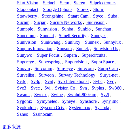
Start Vision
,
Steinel
,
Stem
,
Steren
,
Stipelectronics
,
Stopcontact
,
Storage Options
,
Storex
,
Storm
,
Strawberry
,
Strongshine
,
Stuart Cam
,
Styco
,
Suba
,
Sucam
,
Sucjar
,
Sucura Networks
,
Sudvision
,
Sumpple
,
Sumvision
,
Sunba
,
Sunbio
,
Sunchan
,
Suncomm
,
Sundari
,
Sunell Security
,
Suneyes
,
Sunivision
,
Sunkwang
,
Sunluxy
,
Sunnex
,
Sunnylux
,
Sunplus Innovation
,
Sunsom
,
Suntek
,
Sunvision Us
,
Sunywo
,
Super Focus
,
Supera
,
Supercircuits
,
Supereye
,
Superspring
,
Supervision
,
Supra Space
,
Supvin
,
Surcomm
,
Sure-eye
,
Surecom
,
Surip Cam
,
Surveilist
,
Surveon
,
Surway Technology
,
Surya-net
,
Sv3c
,
Sv3p
,
Svat
,
Svb International
,
Svbc
,
Svc
,
Sve3
,
Svec
,
Svi
,
Svision Co
,
Svn
,
Svplus
,
Sw360
,
Swann
,
Sweex
,
Swibe
,
Swnhd-800cam
,
Sy2l
,
Sygonix
,
Symynelec
,
Syneye
,
Synshore
,
Syny-snc
,
Syokudou
,
Syscom Cctv
,
Systemmax
,
Systoda
,
Szneo
,
Szsinocam
更多来源