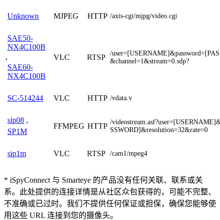
MJPEG
HTTP
Unknown
/axis-cgi/mjpg/video.cgi
SAE50-
NX4C100B
/user=[USERNAME]&password=[PA
,
VLC
RTSP
&channel=1&stream=0.sdp?
SAE60-
NX4C100B
VLC
HTTP
SC-514244
/vdata.v
sip08
,
/videostream.asf?user=[USERNAME
FFMPEG
HTTP
SSWORD]&resolution=32&rate=0
SP1M
VLC
RTSP
sip1m
/cam1/mpeg4
* iSpyConnect 与 Smarteye 的产品没有任何关联、联系或关
系。此处提供的连接详情是从社区众包获得的，可能不完整、
不准确或已过时。我们不提供任何保证或担保，确保您能够使
用这些 URL 连接到您的摄像头。