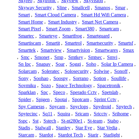
Skyreo
,
Skytronic
,
Skyview
,
Skyvision
,
Skyway Security
,
Sline
,
Smallcell
,
Smanos
,
Smar
,
Smart
,
Smart Cloud Camera
,
Smart Hd Wifi Camera
,
Smart Home
,
Smart Industry
,
Smart Net Camera
,
Smart Pixel
,
Smart Zoom
,
Smart380
,
Smartcam
,
Smartec
,
Smarteye
,
Smartfrog
,
Smartguard
,
Smartiscam
,
Smartit
,
Smartrol
,
Smartsecurity
,
Smartsf
,
Smarttek
,
Smartview
,
Smartvision
,
Smartwares
,
Smax
,
Smc
,
Smonet
,
Smp
,
Smtkey
,
Smtsec
,
Smvi
,
Sn Ipc
,
Snapav
,
Soar
,
Soggi
,
Soho
,
Solar Ip Camera
,
Solarcam
,
Soleratec
,
Solosecurity
,
Solwise
,
Sonoff
,
Sony
,
Soohao
,
Soospy
,
Sorrano
,
Sotion
,
Soullife
,
Sovmiku
,
Sozo
,
Space Technology
,
Spacetronik
,
Sparklan
,
Spc
,
Speco
,
Sperado Cctv
,
Spetslab
,
Spider
,
Spigen
,
Spotai
,
Spotcam
,
Sprint Cctv
,
Spy Cameras
,
Spycam
,
Spyclops
,
Spydroid
,
Spytech
,
Spytecinc
,
Sq11
,
Squira
,
Sricam
,
Sricctv
,
Srihome
,
Sspc
,
Sst
,
Sstech
,
St-nt280e1
,
St-team
,
Stabo
,
Stadis
,
Stalwall
,
Stanley
,
Star Eye
,
Star Vedia
,
Starcam
,
Stardot
,
Stardot Tech
,
Starir
,
Starlight
,