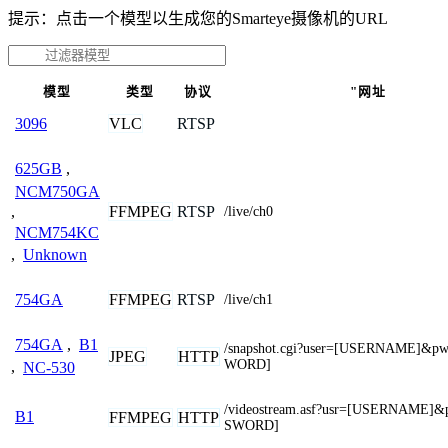
提示：点击一个模型以生成您的Smarteye摄像机的URL
模型
类型
协议
"网址
VLC
RTSP
3096
625GB
,
NCM750GA
FFMPEG
RTSP
,
/live/ch0
NCM754KC
,
Unknown
FFMPEG
RTSP
754GA
/live/ch1
754GA
,
B1
/snapshot.cgi?user=[USERNAME]&p
JPEG
HTTP
WORD]
,
NC-530
/videostream.asf?usr=[USERNAME]
B1
FFMPEG
HTTP
SWORD]