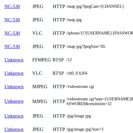
JPEG
HTTP
NC-530
/snap.jpg?JpegCam=[CHANNEL]
JPEG
HTTP
NC-530
/snap.jpg
VLC
HTTP
NC-530
/iphone/11?[USERNAME]:[PASSWO
JPEG
HTTP
NC-530
/snap.jpg?JpegSize=XL
FFMPEG
RTSP
Unknown
/12
VLC
RTSP
Unknown
/ch0_0.h264
MJPEG
HTTP
Unknown
/videostream.cgi
/videostream.cgi?user=[USERNAME
Unknown
MJPEG
HTTP
SSWORD]&resolution=32
JPEG
HTTP
Unknown
/jpg/image.jpg
JPEG
HTTP
Unknown
/jpg/image.jpg?size=3